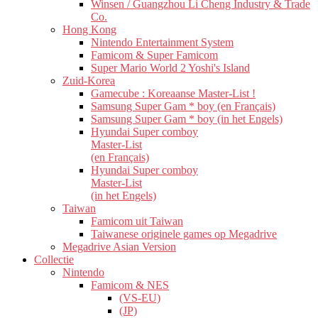
Winsen / Guangzhou Li Cheng Industry & Trade
Co.
Hong Kong
Nintendo Entertainment System
Famicom & Super Famicom
Super Mario World 2 Yoshi's Island
Zuid-Korea
Gamecube : Koreaanse Master-List !
Samsung Super Gam * boy (en Français)
Samsung Super Gam * boy (in het Engels)
Hyundai Super comboy
Master-List
(en Français)
Hyundai Super comboy
Master-List
(in het Engels)
Taiwan
Famicom uit Taiwan
Taiwanese originele games op Megadrive
Megadrive Asian Version
Collectie
Nintendo
Famicom & NES
(VS-EU)
(JP)