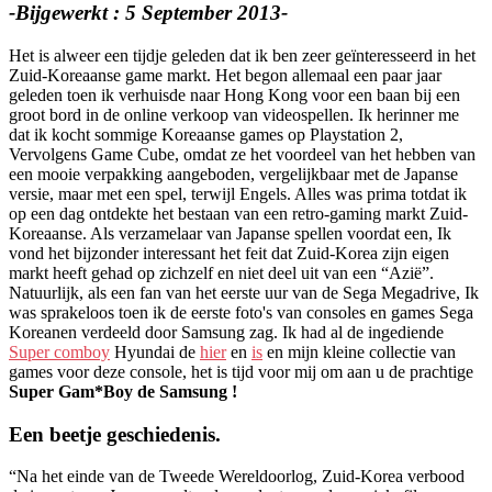
-Bijgewerkt : 5 September 2013-
Het is alweer een tijdje geleden dat ik ben zeer geïnteresseerd in het
Zuid-Koreaanse game markt. Het begon allemaal een paar jaar
geleden toen ik verhuisde naar Hong Kong voor een baan bij een
groot bord in de online verkoop van videospellen. Ik herinner me
dat ik kocht sommige Koreaanse games op Playstation 2,
Vervolgens Game Cube, omdat ze het voordeel van het hebben van
een mooie verpakking aangeboden, vergelijkbaar met de Japanse
versie, maar met een spel, terwijl Engels. Alles was prima totdat ik
op een dag ontdekte het bestaan ​​van een retro-gaming markt Zuid-
Koreaanse. Als verzamelaar van Japanse spellen voordat een, Ik
vond het bijzonder interessant het feit dat Zuid-Korea zijn eigen
markt heeft gehad op zichzelf en niet deel uit van een “Azië”.
Natuurlijk, als een fan van het eerste uur van de Sega Megadrive, Ik
was sprakeloos toen ik de eerste foto's van consoles en games Sega
Koreanen verdeeld door Samsung zag. Ik had al de ingediende
Super comboy
Hyundai de
hier
en
is
en mijn kleine collectie van
games voor deze console, het is tijd voor mij om aan u de prachtige
Super Gam*Boy de Samsung !
Een beetje geschiedenis.
“Na het einde van de Tweede Wereldoorlog, Zuid-Korea verbood