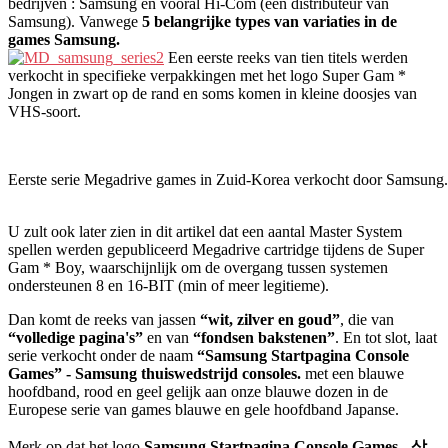
bedrijven : Samsung en vooral Hi-Com (een distributeur van
Samsung). Vanwege
5 belangrijke types van variaties in de
games Samsung.
Een eerste reeks van tien titels werden
verkocht in specifieke verpakkingen met het logo Super Gam *
Jongen in zwart op de rand en soms komen in kleine doosjes van
VHS-soort.
Eerste serie Megadrive games in Zuid-Korea verkocht door Samsung.
U zult ook later zien in dit artikel dat een aantal Master System
spellen werden gepubliceerd Megadrive cartridge tijdens de Super
Gam * Boy, waarschijnlijk om de overgang tussen systemen
ondersteunen 8 en 16-BIT (min of meer legitieme).
Dan komt de reeks van jassen
“wit, zilver en goud”
, die van
“volledige pagina's”
en van
“fondsen bakstenen”
. En tot slot, laat
serie verkocht onder de naam
“Samsung Startpagina Console
Games” - Samsung thuiswedstrijd consoles.
met een blauwe
hoofdband, rood en geel gelijk aan onze blauwe dozen in de
Europese serie van games blauwe en gele hoofdband Japanse.
Merk op dat het logo
Samsung Startpagina Console Games - 삼