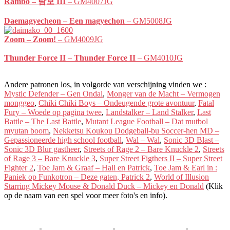
Rambo – 람보 III
– GM4007JG
Daemagyecheon – Een magyechon
– GM5008JG
Zoom – Zoom!
– GM4009JG
Thunder Force II – Thunder Force II
– GM4010JG
Andere patronen los, in volgorde van verschijning vinden we :
Mystic Defender – Gen Ondal
,
Monger van de Macht – Vermogen
monggeo
,
Chiki Chiki Boys – Ondeugende grote avontuur
,
Fatal
Fury – Woede op pagina twee
,
Landstalker – Land Stalker
,
Last
Battle – The Last Battle
,
Mutant League Football – Dat mutbol
myutan boom
,
Nekketsu Koukou Dodgeball-bu Soccer-hen MD –
Gepassioneerde high school football
,
Wal – Wal
,
Sonic 3D Blast –
Sonic 3D Blur gastheer
,
Streets of Rage 2 – Bare Knuckle 2
,
Streets
of Rage 3 – Bare Knuckle 3
,
Super Street Figthers II – Super Street
Fighter 2
,
Toe Jam & Graaf – Hall en Patrick
,
Toe Jam & Earl in :
Paniek op Funkotron – Deze gaten, Patrick 2
,
World of Illusion
Starring Mickey Mouse & Donald Duck – Mickey en Donald
(Klik
op de naam van een spel voor meer foto's en info).