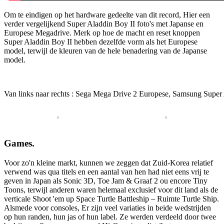
Om te eindigen op het hardware gedeelte van dit record, Hier een
verder vergelijkend Super Aladdin Boy II foto's met Japanse en
Europese Megadrive. Merk op hoe de macht en reset knoppen
Super Aladdin Boy II hebben dezelfde vorm als het Europese
model, terwijl de kleuren van de hele benadering van de Japanse
model.
Van links naar rechts : Sega Mega Drive 2 Europese, Samsung Super
Games.
Voor zo'n kleine markt, kunnen we zeggen dat Zuid-Korea relatief
verwend was qua titels en een aantal van hen had niet eens vrij te
geven in Japan als Sonic 3D, Toe Jam & Graaf 2 ou encore Tiny
Toons, terwijl anderen waren helemaal exclusief voor dit land als de
verticale Shoot 'em up Space Turtle Battleship – Ruimte Turtle Ship.
Alsmede voor consoles, Er zijn veel variaties in beide wedstrijden
op hun randen, hun jas of hun label. Ze werden verdeeld door twee