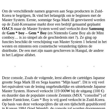
Om de verschillende namen gegeven aan Sega producten in Zuid-
Korea te begrijpen, Ik vind het belangrijk om te beginnen met de
Master System. Eerste, sommige Sega Mark III gereviseerd werden
op de Zuid-Koreaanse markt door een bedrijf genaamd geplaatst
OACS
maar de Master System werd snel verkocht door
Samsung
de
Gam * boy – Gem * Boy
(en Nintendo Game Boy als de Mini
comboy… is zo simpel als de geschiedenis niet ?). Ze ging op
functies beschikt de verschijning van Master System 1 bekend in het
westen en minstens een cosmetische verandering tijdens de
distributie. De een met zijn naam geschreven in Hangul, de andere
in het Latijnse alfabet.
Deze console, Zoals de volgende, leest alleen de cartridges Japanse
grootte Sega Mark III en Sega kaarten “Mijn kaart”. Dit is vrij veel
het equivalent van de lening ongebruikelijke en uitstekende Japanse
Master System. Hoewel verkocht 119 000₩ bij de uitgang (100 €)
en duurder dan de populaire console Zemmix (MSX “consolisé”) of
andere Famiclone, Gam * Boy is vrij goed verkocht in Zuid-Korea.
Op basis van deze verkoopcijfers die uit een tijdschrift gepubliceerd
in Korean 1994 (Spel Wereld), de console zal worden doorgegeven