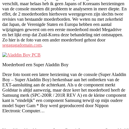
verschilt, maar helaas heb ik geen Japans of Koreaans herzieningen
van de console moeten dit probleem te analyseren in meer diepte. En
effet, de 2 moederborden hierboven weergegeven zijn slechts twee
revisies van bestaande moederborden. We weten nu met zekerheid
dat Japan, de Verenigde Staten en Europa hebben een aantal
wijzigingen geweest om een ​​eerste moederbord model Megadrive
en het lijkt erop dat Zuid-Korea deze behandeling niet ontsnappen.
Zo hier is de foto van een ander moederbord gehost door
segagagadomain.com
.
Moederbord een Super Aladdin Boy
Deze foto toont een latere herziening van de console (Super Aladdin
Boy – Super Aladdin Boy) herkenbaar aan het ontbreken van de
EXT-aansluiting aan de achterkant. Als u de component merkt
Goldstar is altijd aanwezig, maar deze keer het moederbord heeft de
Samsung merk (SPC-200R / 201R REV A) en de kleine component
kant is “eindelijk” een component Samsung terwijl op mijn oudere
model Super Gam * Boy werd geproduceerd door Nippon
Electronic Computer…