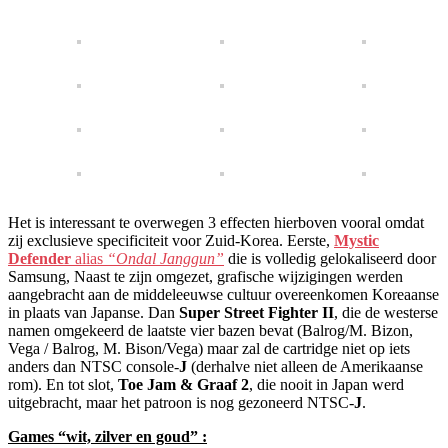
Het is interessant te overwegen 3 effecten hierboven vooral omdat
zij exclusieve specificiteit voor Zuid-Korea. Eerste,
Mystic
Defender
alias
“Ondal Janggun”
die is volledig gelokaliseerd door
Samsung, Naast te zijn omgezet, grafische wijzigingen werden
aangebracht aan de middeleeuwse cultuur overeenkomen Koreaanse
in plaats van Japanse. Dan
Super Street Fighter II
, die de westerse
namen omgekeerd de laatste vier bazen bevat (Balrog/M. Bizon,
Vega / Balrog, M. Bison/Vega) maar zal de cartridge niet op iets
anders dan NTSC console-
J
(derhalve niet alleen de Amerikaanse
rom). En tot slot,
Toe Jam & Graaf 2
, die nooit in Japan werd
uitgebracht, maar het patroon is nog gezoneerd NTSC-
J
.
Games “wit, zilver en goud” :