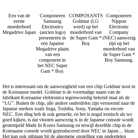
Een van de
Componeren
COMPOSANTS
Componeren
eerste
Samsung
Goldstar (LG
Nippon
moederbord
Electronics
werd) op het
Electronic
Megadrive Japan
(ancien logo)
moederbord van
Company
presenteren in
de Super Gam *
(NEC) aanwezig
een Japanse
Boy
zijn op het
Megadrive plaats
moederbord van
van een
de Super Gam *
component in
Boy Samsung.
het NEC Super
Gam * Boy.
Het is interessant om de aanwezigheid van een chip Goldstar noot in
de Koreaanse model. Goldstar is de voormalige naam van de
fabrikant Koreaanse elektronica tegenwoordig bekend staat als de
“LG”. Buiten de chip, alle andere onderdelen zijn vernoemd naar de
Japanse merken zoals Sega, Toshiba, Sony, Yamaha ou encore
NEC. Een ding heb ik ook gemerkt, en het is nogal ironisch als we
goed kijken, is dat vlooien aanwezig is in de Japanse console wordt
gestempeld Made In Korea Samsung en terwijl dezelfde chip in de
Koreaanse console wordt geproduceerd door NEC in Japan… bizar.
Het kan ook stilstaan ​​bij de algemene opstelling van onderdelen