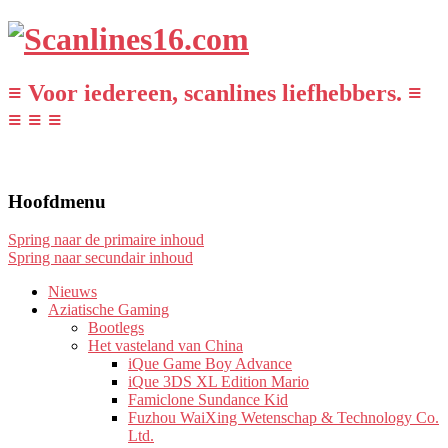
≡ Voor iedereen, scanlines liefhebbers. ≡
≡ ≡ ≡
Hoofdmenu
Spring naar de primaire inhoud
Spring naar secundair inhoud
Nieuws
Aziatische Gaming
Bootlegs
Het vasteland van China
iQue Game Boy Advance
iQue 3DS XL Edition Mario
Famiclone Sundance Kid
Fuzhou WaiXing Wetenschap & Technology Co.
Ltd.