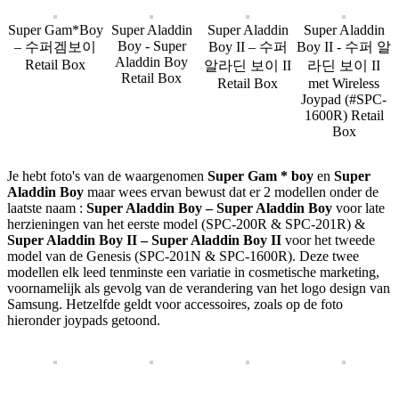
Super Gam*Boy
Super Aladdin
Super Aladdin
Super Aladdin
Boy - Super
– 수퍼겜보이
Boy II – 수퍼
Boy II - 수퍼 알
Aladdin Boy
Retail Box
알라딘 보이 II
라딘 보이 II
Retail Box
Retail Box
met Wireless
Joypad (#SPC-
1600R) Retail
Box
Je hebt foto's van de waargenomen
Super Gam * boy
en
Super
Aladdin Boy
maar wees ervan bewust dat er 2 modellen onder de
laatste naam :
Super Aladdin Boy – Super Aladdin Boy
voor late
herzieningen van het eerste model (SPC-200R & SPC-201R) &
Super Aladdin Boy II – Super Aladdin Boy II
voor het tweede
model van de Genesis (SPC-201N & SPC-1600R). Deze twee
modellen elk leed tenminste een variatie in cosmetische marketing,
voornamelijk als gevolg van de verandering van het logo design van
Samsung. Hetzelfde geldt voor accessoires, zoals op de foto
hieronder joypads getoond.