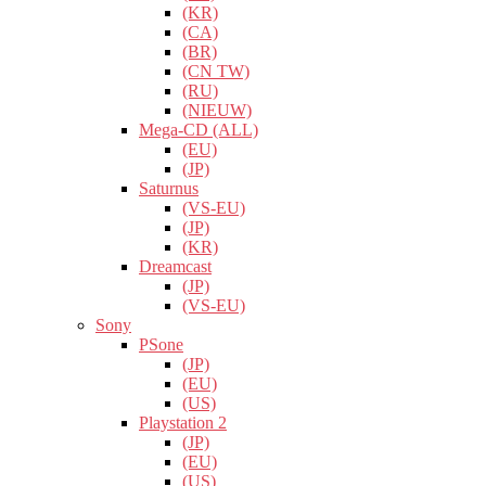
(KR)
(CA)
(BR)
(CN TW)
(RU)
(NIEUW)
Mega-CD (ALL)
(EU)
(JP)
Saturnus
(VS-EU)
(JP)
(KR)
Dreamcast
(JP)
(VS-EU)
Sony
PSone
(JP)
(EU)
(US)
Playstation 2
(JP)
(EU)
(US)