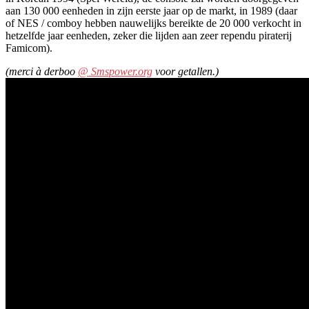
aan 130 000 eenheden in zijn eerste jaar op de markt, in 1989 (daar
of NES / comboy hebben nauwelijks bereikte de 20 000 verkocht in
hetzelfde jaar eenheden, zeker die lijden aan zeer rependu piraterij
Famicom).
(merci à derboo
@ Smspower.org
voor getallen.)