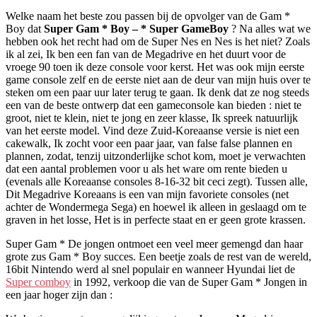
Welke naam het beste zou passen bij de opvolger van de Gam *
Boy dat
Super Gam * Boy – * Super GameBoy
? Na alles wat we
hebben ook het recht had om de Super Nes en Nes is het niet? Zoals
ik al zei, Ik ben een fan van de Megadrive en het duurt voor de
vroege 90 toen ik deze console voor kerst. Het was ook mijn eerste
game console zelf en de eerste niet aan de deur van mijn huis over te
steken om een ​​paar uur later terug te gaan. Ik denk dat ze nog steeds
een van de beste ontwerp dat een gameconsole kan bieden : niet te
groot, niet te klein, niet te jong en zeer klasse, Ik spreek natuurlijk
van het eerste model. Vind deze Zuid-Koreaanse versie is niet een
cakewalk, Ik zocht voor een paar jaar, van false false plannen en
plannen, zodat, tenzij uitzonderlijke schot kom, moet je verwachten
dat een aantal problemen voor u als het ware om rente bieden u
(evenals alle Koreaanse consoles 8-16-32 bit ceci zegt). Tussen alle,
Dit Megadrive Koreaans is een van mijn favoriete consoles (net
achter de Wondermega Sega) en hoewel ik alleen in geslaagd om te
graven in het losse, Het is in perfecte staat en er geen grote krassen.
Super Gam * De jongen ontmoet een veel meer gemengd dan haar
grote zus Gam * Boy succes. Een beetje zoals de rest van de wereld,
16bit Nintendo werd al snel populair en wanneer Hyundai liet de
Super comboy
in 1992, verkoop die van de Super Gam * Jongen in
een jaar hoger zijn dan :