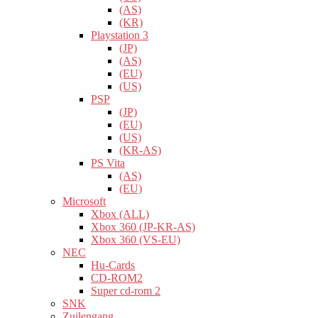
(AS)
(KR)
Playstation 3
(JP)
(AS)
(EU)
(US)
PSP
(JP)
(EU)
(US)
(KR-AS)
PS Vita
(AS)
(EU)
Microsoft
Xbox (ALL)
Xbox 360 (JP-KR-AS)
Xbox 360 (VS-EU)
NEC
Hu-Cards
CD-ROM2
Super cd-rom 2
SNK
Zuilengang