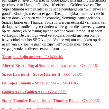
een blauwe halve cirkel met het oude logo van Samsung Electronics
geschreven in Hangul. Op deze 10 effecten, Golden Axe en The
Super Shinobi werden later in de serie heruitgegeven “wit, zilver en
goud”. Eindelijk, mee dat er geen Tatsujin blijkbaar nooit verkocht
in een doos (voorzien van de console), Sommige cartridgelabels,
Space Harrier een Thunder Force II, werden gemaakt van scans van
de Japanse handleidingen (vinden we de gaten die aanwezig waren
op de laatste) en Samsung lijkt de licentie voor Rambo III hebben
verkregen, De cartridge werd vervolgens bedekt met een oranje
halve cirkel met het SEGA-logo. Voel je vrij om te klikken op de
naam van elk spel te gaan op zijn “vel” ontdek meer foto's,
vergelijkende en diverse extra informatie.
Tatsujin – Sujin andere
– GM4001JG
Altered Beast – Royal Standard, kan worden
– GM4002JG
Space Harrier II – Space Harrier II
– GM4003JG
De Super Shinobi – Super sinobi
– GM4004JG
Golden Axe – Golden Axe
– GM4005JG
Super Thunder Blade – Super Thunder Blade
– GM4006JG