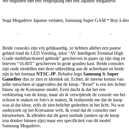
We beginnen met een vergelijking met een Japanse Megadrive.
Sega Megadrive Japanse verlaten, Samsung Super GAM * Boy à droite
Beide consoles zijn vrij gelijkaardig, ze hebben allebei een paarse
gebied rond de LED Voeding, tekst “AV Intelligent Terminal High
Grade multifunctioneel gebruik” geschreven in paars op zijn ring en
brieven “16-BIT” geschreven in grote gouden kast. Beide consoles
zijn oude modellen met deze uitbreiding aan de achterkant en beide
zijn in het formaat
NTSC-JP
. Behalve logo
Samsung
&
Super
GameBoy
dus ze zien er identiek uit. Echter, de meeste kennis van
jullie misschien al opgevallen dat de knop- “Reset” is een iets lichter
blauw op de Koreaanse model. Eerst dacht ik dat het een
verkleuring van de knop, maar als ik verwijderde de console om het
schoon te maken en foto's te maken, Ik realiseerde me dat de knop
was al dat kleur, zelfs de niet-belichte gedeelten in het licht. Na wat
onderzoek op het Koreaanse web, Ik vond dat de consoles met
kleurtoetsen. Ik afleiden dat dit geen sunfade (anders op de knop
zou donker binnen zijn) maar een specificiteit van dit model
Samsung Megadrive.