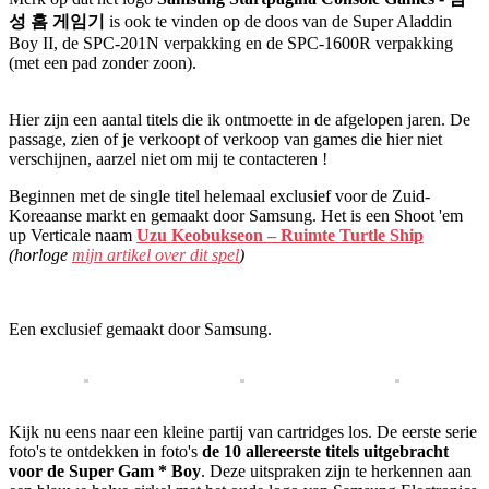
성 홈 게임기
is ook te vinden op de doos van de Super Aladdin
Boy II, de SPC-201N verpakking en de SPC-1600R verpakking
(met een pad zonder zoon).
Hier zijn een aantal titels die ik ontmoette in de afgelopen jaren. De
passage, zien of je verkoopt of verkoop van games die hier niet
verschijnen, aarzel niet om mij te contacteren !
Beginnen met de single titel helemaal exclusief voor de Zuid-
Koreaanse markt en gemaakt door Samsung. Het is een Shoot 'em
up Verticale naam
Uzu Keobukseon – Ruimte Turtle Ship
(horloge
mijn artikel over dit spel
)
Een exclusief gemaakt door Samsung.
Kijk nu eens naar een kleine partij van cartridges los. De eerste serie
foto's te ontdekken in foto's
de 10 allereerste titels uitgebracht
voor de Super Gam * Boy
. Deze uitspraken zijn te herkennen aan