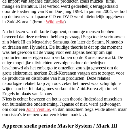
de import van Japanse culturele producten zoals muziek, films,
manga en literatuur. Het verbod werd gedeeltelijk teruggedraaid
door de toediening van Kim Dae-jung 1998. In januari 2004, verbod
op de invoer van Japanse CD en DVD werd uiteindelijk opgeheven
in Zuid-Korea.” (bron :
Wikipedia
).
Na het lezen van dit korte fragment, sommige mensen hebben
beweerd dat deze redenen hebben gevraagd Sega toe te vertrouwen
zijn Mark III en Megadrive Samsung (en later de Saturn, Nintendo
en draaien aan Hyundai). De huidige theorie is dat op dat moment
was het gewoon uit de vraag voor een Japans bedrijf om zijn
producten onder eigen naam verkopen op de Koreaanse markt. De
enige mogelijke uitvluchten vervolgens door de bedrijven
beschouwd als het embargo te omzeilen zou zijn geweest om de
grote elektronica merken Zuid-Koreanen vragen om te zorgen voor
de productie en distributie van hun producten. Deze relaties
naoorlogse relatief krap zijn ook zeker het meest waarschijnlijk te
wijten aan het feit dat games verkocht in Zuid-Korea zijn in het
Engels in plaats van Japans.
Niets is echter bewezen en het is een theorie (inderdaad misschien
een buitenlandse onderneming, Japanse of niet, werd gedwongen
om door een
Joint Venture
, en dan misschien Sega wilde alleen maar
om risico's te nemen voor een kleine markt…).
Appercu snelle periode Master System / Mark III