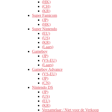
(HK)
(CH)
(KR)
Super Famicom
(JP)
(HK)
Super Nintendo
(EU)
(US)
(KR)
(Laars)
Gameboy
(JP)
(VS-EU)
(Laars)
Gameboy Advance
(VS-EU)
(JP)
(CN)
Nintendo DS
(JP)
(US)
(EU)
(KR)
Verzamelaar / Niet voor de Verkoop