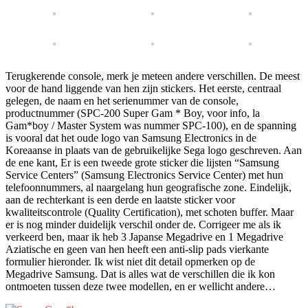
Terugkerende console, merk je meteen andere verschillen. De meest
voor de hand liggende van hen zijn stickers. Het eerste, centraal
gelegen, de naam en het serienummer van de console,
productnummer (SPC-200 Super Gam * Boy, voor info, la
Gam*boy / Master System was nummer SPC-100), en de spanning
is vooral dat het oude logo van Samsung Electronics in de
Koreaanse in plaats van de gebruikelijke Sega logo geschreven. Aan
de ene kant, Er is een tweede grote sticker die lijsten “Samsung
Service Centers” (Samsung Electronics Service Center) met hun
telefoonnummers, al naargelang hun geografische zone. Eindelijk,
aan de rechterkant is een derde en laatste sticker voor
kwaliteitscontrole (Quality Certification), met schoten buffer. Maar
er is nog minder duidelijk verschil onder de. Corrigeer me als ik
verkeerd ben, maar ik heb 3 Japanse Megadrive en 1 Megadrive
Aziatische en geen van hen heeft een anti-slip pads vierkante
formulier hieronder. Ik wist niet dit detail opmerken op de
Megadrive Samsung. Dat is alles wat de verschillen die ik kon
ontmoeten tussen deze twee modellen, en er wellicht andere…