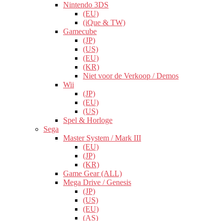
Nintendo 3DS
(EU)
(iQue & TW)
Gamecube
(JP)
(US)
(EU)
(KR)
Niet voor de Verkoop / Demos
Wii
(JP)
(EU)
(US)
Spel & Horloge
Sega
Master System / Mark III
(EU)
(JP)
(KR)
Game Gear (ALL)
Mega Drive / Genesis
(JP)
(US)
(EU)
(AS)