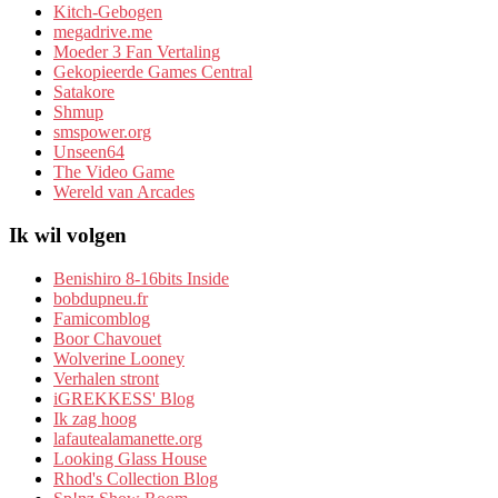
Kitch-Gebogen
megadrive.me
Moeder 3 Fan Vertaling
Gekopieerde Games Central
Satakore
Shmup
smspower.org
Unseen64
The Video Game
Wereld van Arcades
Ik wil volgen
Benishiro 8-16bits Inside
bobdupneu.fr
Famicomblog
Boor Chavouet
Wolverine Looney
Verhalen stront
iGREKKESS' Blog
Ik zag hoog
lafautealamanette.org
Looking Glass House
Rhod's Collection Blog