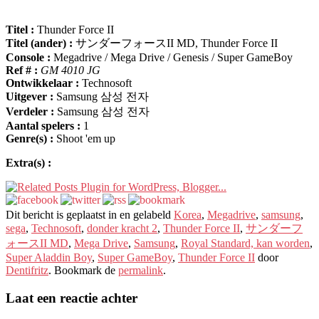
Titel :
Thunder Force II
Titel (ander) :
サンダーフォースII MD
, Thunder Force II
Console :
Megadrive / Mega Drive / Genesis / Super GameBoy
Ref # :
GM 4010 JG
Ontwikkelaar :
Technosoft
Uitgever :
Samsung 삼성 전자
Verdeler :
Samsung 삼성 전자
Aantal spelers :
1
Genre(s) :
Shoot 'em up
Extra(s) :
Dit bericht is geplaatst in en gelabeld
Korea
,
Megadrive
,
samsung
,
sega
,
Technosoft
,
donder kracht 2
,
Thunder Force II
,
サンダーフ
ォースII MD
,
Mega Drive
,
Samsung
,
Royal Standard, kan worden
,
Super Aladdin Boy
,
Super GameBoy
,
Thunder Force II
door
Dentifritz
. Bookmark de
permalink
.
Laat een reactie achter