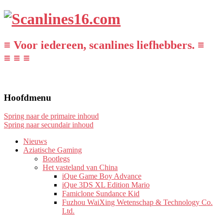
≡ Voor iedereen, scanlines liefhebbers. ≡
≡ ≡ ≡
Hoofdmenu
Spring naar de primaire inhoud
Spring naar secundair inhoud
Nieuws
Aziatische Gaming
Bootlegs
Het vasteland van China
iQue Game Boy Advance
iQue 3DS XL Edition Mario
Famiclone Sundance Kid
Fuzhou WaiXing Wetenschap & Technology Co.
Ltd.