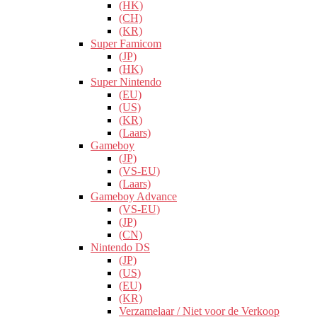
(HK)
(CH)
(KR)
Super Famicom
(JP)
(HK)
Super Nintendo
(EU)
(US)
(KR)
(Laars)
Gameboy
(JP)
(VS-EU)
(Laars)
Gameboy Advance
(VS-EU)
(JP)
(CN)
Nintendo DS
(JP)
(US)
(EU)
(KR)
Verzamelaar / Niet voor de Verkoop