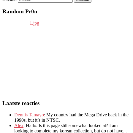
Random Pr0n
Laatste reacties
Dennis Tamayo
:
My country had the Mega Drive back in the
1990s
,
but it’s in NTSC
.
Alex
: Hallo.
Is this page still somewhat looked at
?
I am
looking to complete my korean collection
,
but do not have..
.