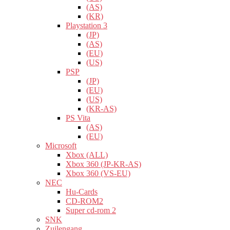
(AS)
(KR)
Playstation 3
(JP)
(AS)
(EU)
(US)
PSP
(JP)
(EU)
(US)
(KR-AS)
PS Vita
(AS)
(EU)
Microsoft
Xbox (ALL)
Xbox 360 (JP-KR-AS)
Xbox 360 (VS-EU)
NEC
Hu-Cards
CD-ROM2
Super cd-rom 2
SNK
Zuilengang