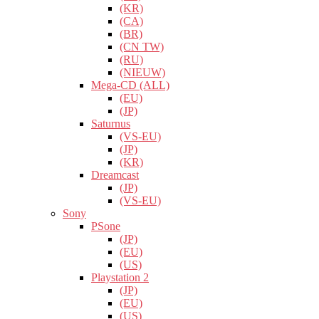
(KR)
(CA)
(BR)
(CN TW)
(RU)
(NIEUW)
Mega-CD (ALL)
(EU)
(JP)
Saturnus
(VS-EU)
(JP)
(KR)
Dreamcast
(JP)
(VS-EU)
Sony
PSone
(JP)
(EU)
(US)
Playstation 2
(JP)
(EU)
(US)