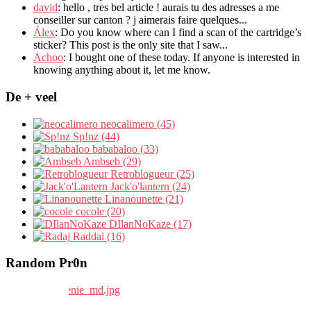
david
:
hello
,
tres bel article
!
aurais tu des adresses a me
conseiller sur canton
?
j aimerais faire quelques..
.
Álex
: Do you know where can I find a scan of the cartridge’s
sticker? This post is the only site that I saw...
Achoo
: I bought one of these today. If anyone is interested in
knowing anything about it, let me know.
De + veel
neocalimero (45)
Sp!nz (44)
bababaloo (33)
Ambseb (29)
Retroblogueur (25)
Jack'o'lantern (24)
Linanounette (21)
cocole (20)
DIlanNoKaze (17)
Raddai (16)
Random Pr0n