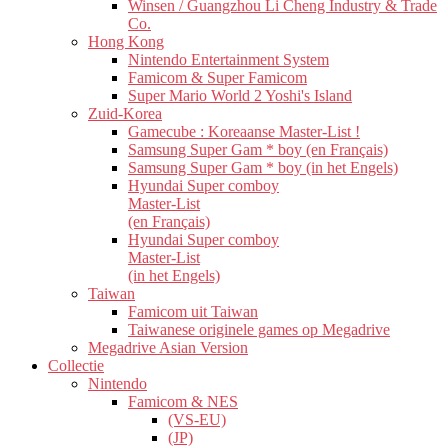
Winsen / Guangzhou Li Cheng Industry & Trade
Co.
Hong Kong
Nintendo Entertainment System
Famicom & Super Famicom
Super Mario World 2 Yoshi's Island
Zuid-Korea
Gamecube : Koreaanse Master-List !
Samsung Super Gam * boy (en Français)
Samsung Super Gam * boy (in het Engels)
Hyundai Super comboy
Master-List
(en Français)
Hyundai Super comboy
Master-List
(in het Engels)
Taiwan
Famicom uit Taiwan
Taiwanese originele games op Megadrive
Megadrive Asian Version
Collectie
Nintendo
Famicom & NES
(VS-EU)
(JP)