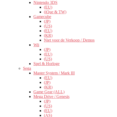
Nintendo 3DS
(EU)
(iQue & TW)
Gamecube
(JP)
(US)
(EU)
(KR)
Niet voor de Verkoop / Demos
Wii
(JP)
(EU)
(US)
Spel & Horloge
Sega
Master System / Mark III
(EU)
(JP)
(KR)
Game Gear (ALL)
Mega Drive / Genesis
(JP)
(US)
(EU)
(AS)