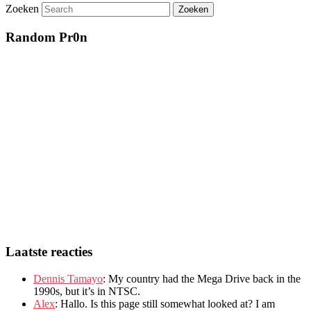
Zoeken
Random Pr0n
Laatste reacties
Dennis Tamayo
:
My country had the Mega Drive back in the
1990s
,
but it’s in NTSC
.
Alex
: Hallo.
Is this page still somewhat looked at
?
I am