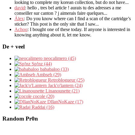
looking to complete my korean collection
,
but do not have..
.
david
:
hello
,
tres bel article
!
aurais tu des adresses a me
conseiller sur canton
?
j aimerais faire quelques..
.
Álex
: Do you know where can I find a scan of the cartridge’s
sticker? This post is the only site that I saw...
Achoo
: I bought one of these today. If anyone is interested in
knowing anything about it, let me know.
De + veel
neocalimero (45)
Sp!nz (44)
bababaloo (33)
Ambseb (29)
Retroblogueur (25)
Jack'o'lantern (24)
Linanounette (21)
cocole (20)
DIlanNoKaze (17)
Raddai (16)
Random Pr0n