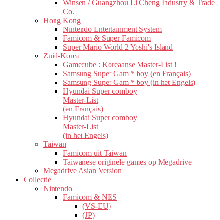
Winsen / Guangzhou Li Cheng Industry & Trade
Co.
Hong Kong
Nintendo Entertainment System
Famicom & Super Famicom
Super Mario World 2 Yoshi's Island
Zuid-Korea
Gamecube : Koreaanse Master-List !
Samsung Super Gam * boy (en Français)
Samsung Super Gam * boy (in het Engels)
Hyundai Super comboy
Master-List
(en Français)
Hyundai Super comboy
Master-List
(in het Engels)
Taiwan
Famicom uit Taiwan
Taiwanese originele games op Megadrive
Megadrive Asian Version
Collectie
Nintendo
Famicom & NES
(VS-EU)
(JP)