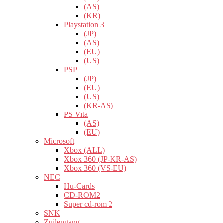
(AS)
(KR)
Playstation 3
(JP)
(AS)
(EU)
(US)
PSP
(JP)
(EU)
(US)
(KR-AS)
PS Vita
(AS)
(EU)
Microsoft
Xbox (ALL)
Xbox 360 (JP-KR-AS)
Xbox 360 (VS-EU)
NEC
Hu-Cards
CD-ROM2
Super cd-rom 2
SNK
Zuilengang