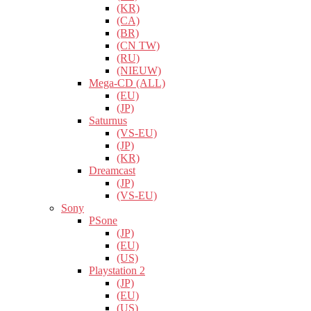
(KR)
(CA)
(BR)
(CN TW)
(RU)
(NIEUW)
Mega-CD (ALL)
(EU)
(JP)
Saturnus
(VS-EU)
(JP)
(KR)
Dreamcast
(JP)
(VS-EU)
Sony
PSone
(JP)
(EU)
(US)
Playstation 2
(JP)
(EU)
(US)