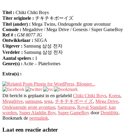
Titel :
Chiki Chiki Boys
Titer originele :
チキチキボーイズ
Titel (ander) :
Mega Twins
, Ondeugende grote avontuur
Console :
Megadrive / Mega Drive / Genesis / Super GameBoy
Ref # :
GM 8077 JG
Ontwikkelaar :
SEGA
Uitgever :
Samsung 삼성 전자
Verdeler :
Samsung 삼성 전자
Aantal spelers :
1
Genre(s) :
Actie – Plateformes
Extra(s) :
Dit bericht is geplaatst in en gelabeld
Chiki Chiki Boys
,
Korea
,
Megadrive
,
samsung
,
sega
,
チキチキボーイズ
,
Mega Drive
,
Ondeugende grote avontuur
,
Samsung
,
Royal Standard, kan
worden
,
Super Aladdin Boy
,
Super GameBoy
door
Dentifritz
.
Bookmark de
permalink
.
Laat een reactie achter