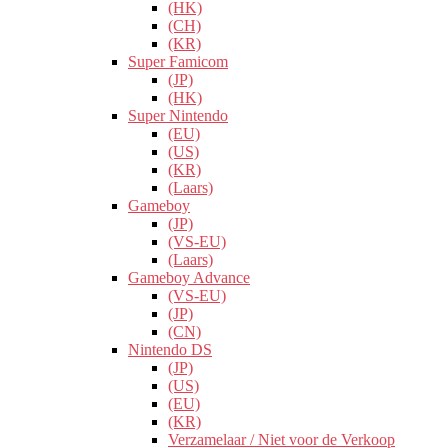
(HK)
(CH)
(KR)
Super Famicom
(JP)
(HK)
Super Nintendo
(EU)
(US)
(KR)
(Laars)
Gameboy
(JP)
(VS-EU)
(Laars)
Gameboy Advance
(VS-EU)
(JP)
(CN)
Nintendo DS
(JP)
(US)
(EU)
(KR)
Verzamelaar / Niet voor de Verkoop