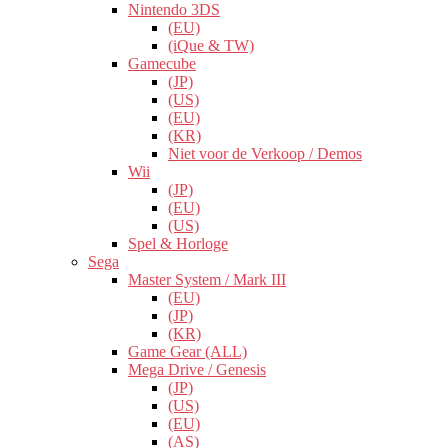
Nintendo 3DS
(EU)
(iQue & TW)
Gamecube
(JP)
(US)
(EU)
(KR)
Niet voor de Verkoop / Demos
Wii
(JP)
(EU)
(US)
Spel & Horloge
Sega
Master System / Mark III
(EU)
(JP)
(KR)
Game Gear (ALL)
Mega Drive / Genesis
(JP)
(US)
(EU)
(AS)