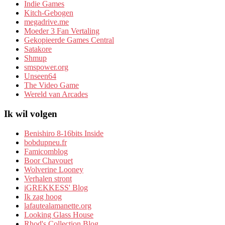
Indie Games
Kitch-Gebogen
megadrive.me
Moeder 3 Fan Vertaling
Gekopieerde Games Central
Satakore
Shmup
smspower.org
Unseen64
The Video Game
Wereld van Arcades
Ik wil volgen
Benishiro 8-16bits Inside
bobdupneu.fr
Famicomblog
Boor Chavouet
Wolverine Looney
Verhalen stront
iGREKKESS' Blog
Ik zag hoog
lafautealamanette.org
Looking Glass House
Rhod's Collection Blog