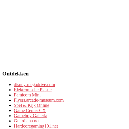
Ontdekken
disney-megadrive.com
Elektronische Plastic
Famicom Mini
Flyers.arcade-museum.com
Spel & Kijk Online
Game Center CX
Gameboy Galleria
Guardiana.net
Hardcoregaming101.net