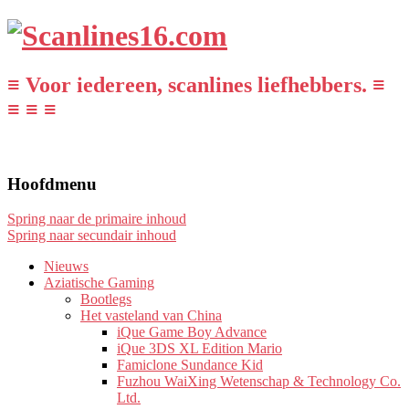
≡ Voor iedereen, scanlines liefhebbers. ≡
≡ ≡ ≡
Hoofdmenu
Spring naar de primaire inhoud
Spring naar secundair inhoud
Nieuws
Aziatische Gaming
Bootlegs
Het vasteland van China
iQue Game Boy Advance
iQue 3DS XL Edition Mario
Famiclone Sundance Kid
Fuzhou WaiXing Wetenschap & Technology Co.
Ltd.