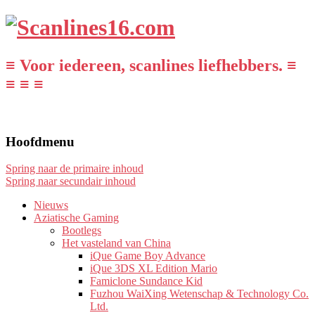
≡ Voor iedereen, scanlines liefhebbers. ≡
≡ ≡ ≡
Hoofdmenu
Spring naar de primaire inhoud
Spring naar secundair inhoud
Nieuws
Aziatische Gaming
Bootlegs
Het vasteland van China
iQue Game Boy Advance
iQue 3DS XL Edition Mario
Famiclone Sundance Kid
Fuzhou WaiXing Wetenschap & Technology Co.
Ltd.