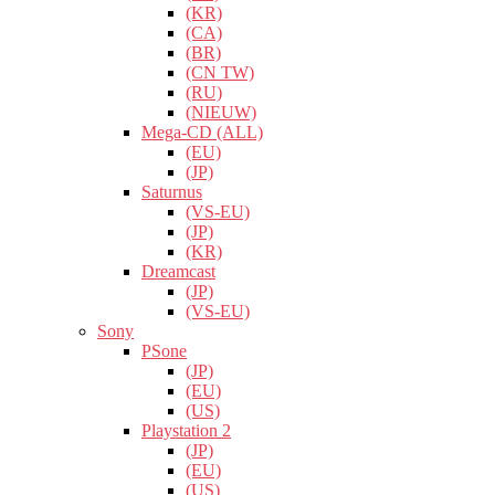
(KR)
(CA)
(BR)
(CN TW)
(RU)
(NIEUW)
Mega-CD (ALL)
(EU)
(JP)
Saturnus
(VS-EU)
(JP)
(KR)
Dreamcast
(JP)
(VS-EU)
Sony
PSone
(JP)
(EU)
(US)
Playstation 2
(JP)
(EU)
(US)