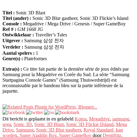
Titel :
Sonic 3D Blast
Titel (ander) :
Sonic 3D Blur gastheer,
Sonic 3D Flickie’s Island
Console :
Megadrive / Mega Drive / Genesis / Super GameBoy
Ref # :
GM 1668 JG
Ontwikkelaar :
Traveller’s Tales
Uitgever :
Samsung 삼성 전자
Verdeler :
Samsung 삼성 전자
Aantal spelers :
1
Genre(s) :
Plateformes
Extra(s) :
Ce titre fait partie de la dernière série de jeux édités par
Samsung pour la Megadrive en Corée du Sud
.
La série
“Samsung
Startpagina Console Games” (Samsung Thuiswedstrijd)
est
reconnaissable par le bandeau bleu sur la partie inférieure de la
jaquette
.
Dit bericht is geplaatst in en gelabeld
Korea
,
Megadrive
,
samsung
,
sega
,
Sonic 3D
,
Sonic 3D Blast
,
Sonic 3D Flickie IJsland
,
Mega
Drive
,
Samsung
,
Sonic 3D Blur gastheer
,
Royal Standard, kan
worden
,
Super Aladdin Boy
,
Super GameBoy
door
Dentifritz
.