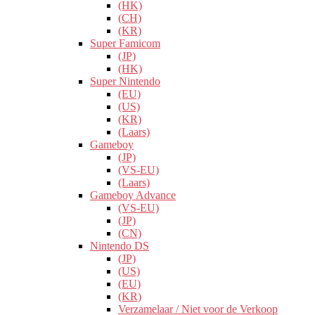
(HK)
(CH)
(KR)
Super Famicom
(JP)
(HK)
Super Nintendo
(EU)
(US)
(KR)
(Laars)
Gameboy
(JP)
(VS-EU)
(Laars)
Gameboy Advance
(VS-EU)
(JP)
(CN)
Nintendo DS
(JP)
(US)
(EU)
(KR)
Verzamelaar / Niet voor de Verkoop