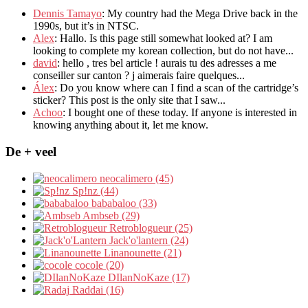
Dennis Tamayo
:
My country had the Mega Drive back in the
1990s
,
but it’s in NTSC
.
Alex
: Hallo.
Is this page still somewhat looked at
?
I am
looking to complete my korean collection
,
but do not have..
.
david
:
hello
,
tres bel article
!
aurais tu des adresses a me
conseiller sur canton
?
j aimerais faire quelques..
.
Álex
: Do you know where can I find a scan of the cartridge’s
sticker? This post is the only site that I saw...
Achoo
: I bought one of these today. If anyone is interested in
knowing anything about it, let me know.
De + veel
neocalimero (45)
Sp!nz (44)
bababaloo (33)
Ambseb (29)
Retroblogueur (25)
Jack'o'lantern (24)
Linanounette (21)
cocole (20)
DIlanNoKaze (17)
Raddai (16)