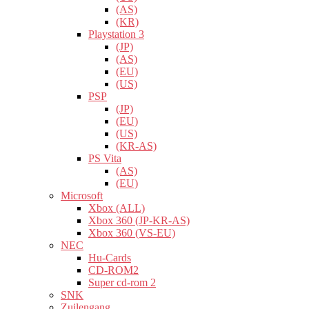
(AS)
(KR)
Playstation 3
(JP)
(AS)
(EU)
(US)
PSP
(JP)
(EU)
(US)
(KR-AS)
PS Vita
(AS)
(EU)
Microsoft
Xbox (ALL)
Xbox 360 (JP-KR-AS)
Xbox 360 (VS-EU)
NEC
Hu-Cards
CD-ROM2
Super cd-rom 2
SNK
Zuilengang