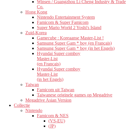
Winsen / Guangzhou Li Cheng Industry & Trade
Co.
Hong Kong
Nintendo Entertainment System
Famicom & Super Famicom
Super Mario World 2 Yoshi's Island
Zuid-Korea
Gamecube : Koreaanse Master-List !
Samsung Super Gam * boy (en Français)
Samsung Super Gam * boy (in het Engels)
Hyundai Super comboy
Master-List
(en Français)
Hyundai Super comboy
Master-List
(in het Engels)
Taiwan
Famicom uit Taiwan
Taiwanese originele games op Megadrive
Megadrive Asian Version
Collectie
Nintendo
Famicom & NES
(VS-EU)
(JP)