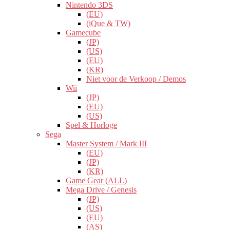
Nintendo 3DS
(EU)
(iQue & TW)
Gamecube
(JP)
(US)
(EU)
(KR)
Niet voor de Verkoop / Demos
Wii
(JP)
(EU)
(US)
Spel & Horloge
Sega
Master System / Mark III
(EU)
(JP)
(KR)
Game Gear (ALL)
Mega Drive / Genesis
(JP)
(US)
(EU)
(AS)