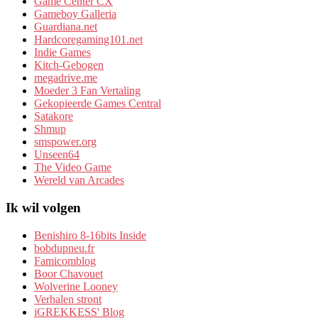
Game Center CX
Gameboy Galleria
Guardiana.net
Hardcoregaming101.net
Indie Games
Kitch-Gebogen
megadrive.me
Moeder 3 Fan Vertaling
Gekopieerde Games Central
Satakore
Shmup
smspower.org
Unseen64
The Video Game
Wereld van Arcades
Ik wil volgen
Benishiro 8-16bits Inside
bobdupneu.fr
Famicomblog
Boor Chavouet
Wolverine Looney
Verhalen stront
iGREKKESS' Blog