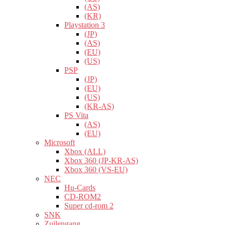
(AS)
(KR)
Playstation 3
(JP)
(AS)
(EU)
(US)
PSP
(JP)
(EU)
(US)
(KR-AS)
PS Vita
(AS)
(EU)
Microsoft
Xbox (ALL)
Xbox 360 (JP-KR-AS)
Xbox 360 (VS-EU)
NEC
Hu-Cards
CD-ROM2
Super cd-rom 2
SNK
Zuilengang