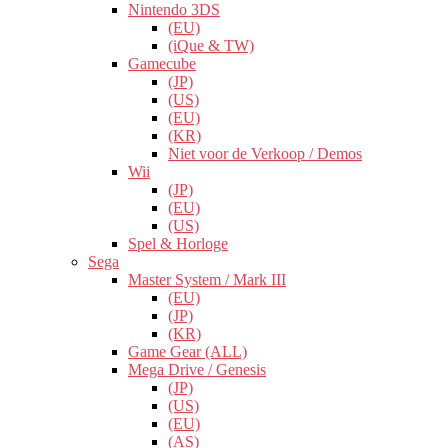
Nintendo 3DS
(EU)
(iQue & TW)
Gamecube
(JP)
(US)
(EU)
(KR)
Niet voor de Verkoop / Demos
Wii
(JP)
(EU)
(US)
Spel & Horloge
Sega
Master System / Mark III
(EU)
(JP)
(KR)
Game Gear (ALL)
Mega Drive / Genesis
(JP)
(US)
(EU)
(AS)