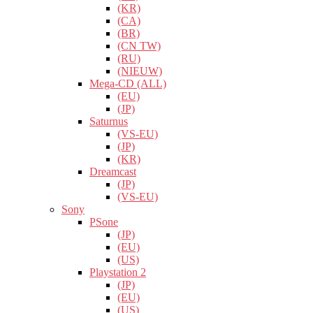
(KR)
(CA)
(BR)
(CN TW)
(RU)
(NIEUW)
Mega-CD (ALL)
(EU)
(JP)
Saturnus
(VS-EU)
(JP)
(KR)
Dreamcast
(JP)
(VS-EU)
Sony
PSone
(JP)
(EU)
(US)
Playstation 2
(JP)
(EU)
(US)