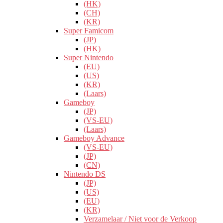
(HK)
(CH)
(KR)
Super Famicom
(JP)
(HK)
Super Nintendo
(EU)
(US)
(KR)
(Laars)
Gameboy
(JP)
(VS-EU)
(Laars)
Gameboy Advance
(VS-EU)
(JP)
(CN)
Nintendo DS
(JP)
(US)
(EU)
(KR)
Verzamelaar / Niet voor de Verkoop