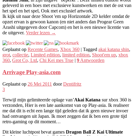
geleverd in een hoes met exclusieve kunstwerken en met de ost van
het spel en het spel, Ook met exclusief artwork.
Ik kijk uit naar deze Shoot 'em up Horizontale 2D kelder omdat de
opzet ervan is gewoon kanon (en niet anders dan Progear Geen
Arashi uitgegeven door Capcom) en het is een nieuwe licentie van
de uitgever.
Verder lezen
→
Geplaatst op
Recente Games
,
Xbox 360
|
Tagged
akai katana shin
,
grot
,
collectie
,
Limited edition
,
limited edition
,
Shoot'em up
,
xbox
360
,
Grot Co, Ltd
,
Chi Kei mes True
|
9
Antwoorden
Arrivage Play-asia.com
Geplaatst op
26 Mei 2011
door
Dentifritz
3
Terwijl mijn gelimiteerde oplage van’
Akai Katana
sur xbox 360 is
verzonden, Hier is een late aankomst van op Play-asia. Ik realiseer
me dat dit is echt een lange tijd geleden dat ik geen nieuwe invoer
had ontvangen uit Japan. Ik moet zeggen dat ik ben een grote tijd
retro-gaming op dit moment…
Dit kleine luchtpost bevat games
Dragon Ball Z Kai Ultimate