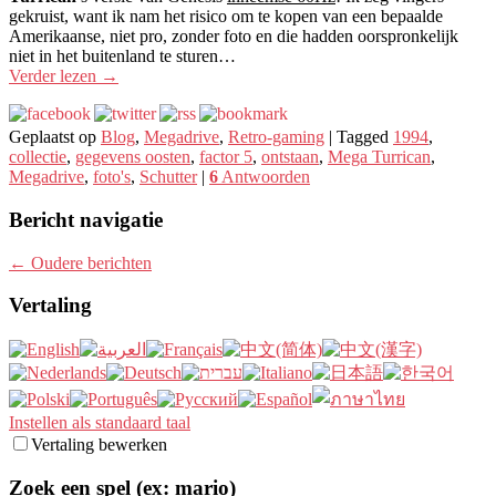
gekruist, want ik nam het risico om te kopen van een bepaalde
Amerikaanse, niet pro, zonder foto en die hadden oorspronkelijk
niet in het buitenland te sturen…
Verder lezen
→
Geplaatst op
Blog
,
Megadrive
,
Retro-gaming
|
Tagged
1994
,
collectie
,
gegevens oosten
,
factor 5
,
ontstaan
,
Mega Turrican
,
Megadrive
,
foto's
,
Schutter
|
6
Antwoorden
Bericht navigatie
←
Oudere berichten
Vertaling
Instellen als standaard taal
Vertaling bewerken
Zoek een spel (ex: mario)