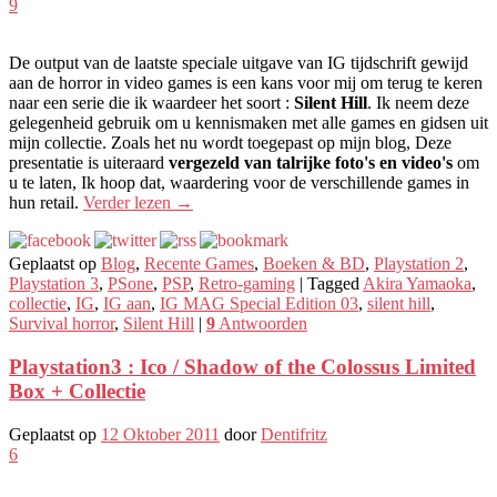
9
De output van de laatste speciale uitgave van IG tijdschrift gewijd
aan de horror in video games is een kans voor mij om terug te keren
naar een serie die ik waardeer het soort :
Silent Hill
. Ik neem deze
gelegenheid gebruik om u kennismaken met alle games en gidsen uit
mijn collectie. Zoals het nu wordt toegepast op mijn blog, Deze
presentatie is uiteraard
vergezeld van talrijke foto's en video's
om
u te laten, Ik hoop dat, waardering voor de verschillende games in
hun retail.
Verder lezen
→
Geplaatst op
Blog
,
Recente Games
,
Boeken & BD
,
Playstation 2
,
Playstation 3
,
PSone
,
PSP
,
Retro-gaming
|
Tagged
Akira Yamaoka
,
collectie
,
IG
,
IG aan
,
IG MAG Special Edition 03
,
silent hill
,
Survival horror
,
Silent Hill
|
9
Antwoorden
Playstation3 : Ico / Shadow of the Colossus Limited
Box + Collectie
Geplaatst op
12 Oktober 2011
door
Dentifritz
6