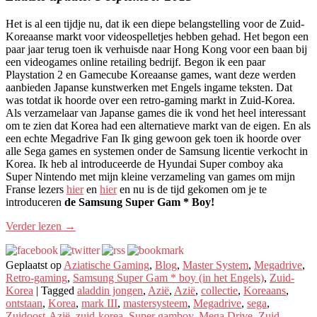
Het is al een tijdje nu, dat ik een diepe belangstelling voor de Zuid-
Koreaanse markt voor videospelletjes hebben gehad. Het begon een
paar jaar terug toen ik verhuisde naar Hong Kong voor een baan bij
een videogames online retailing bedrijf. Begon ik een paar
Playstation 2 en Gamecube Koreaanse games, want deze werden
aanbieden Japanse kunstwerken met Engels ingame teksten. Dat
was totdat ik hoorde over een retro-gaming markt in Zuid-Korea.
Als verzamelaar van Japanse games die ik vond het heel interessant
om te zien dat Korea had een alternatieve markt van de eigen. En als
een echte Megadrive Fan Ik ging gewoon gek toen ik hoorde over
alle Sega games en systemen onder de Samsung licentie verkocht in
Korea. Ik heb al introduceerde de Hyundai Super comboy aka
Super Nintendo met mijn kleine verzameling van games om mijn
Franse lezers
hier
en
hier
en nu is de tijd gekomen om je te
introduceren
de Samsung Super Gam * Boy!
Verder lezen
→
Geplaatst op
Aziatische Gaming
,
Blog
,
Master System
,
Megadrive
,
Retro-gaming
,
Samsung Super Gam * boy (in het Engels)
,
Zuid-
Korea
|
Tagged
aladdin jongen
,
Azië
,
Azië
,
collectie
,
Koreaans
,
ontstaan
,
Korea
,
mark III
,
mastersysteem
,
Megadrive
,
sega
,
Zuidoost-Azië
,
zuid-korea
,
Super gamboy
,
Mega Drive
,
Zuid-