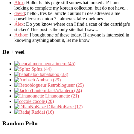
Alex
: Hallo.
Is this page still somewhat looked at
?
I am
looking to complete my korean collection
,
but do not have..
.
david
:
hello
,
tres bel article
!
aurais tu des adresses a me
conseiller sur canton
?
j aimerais faire quelques..
.
Álex
: Do you know where can I find a scan of the cartridge’s
sticker? This post is the only site that I saw...
Achoo
: I bought one of these today. If anyone is interested in
knowing anything about it, let me know.
De + veel
neocalimero (45)
Sp!nz (44)
bababaloo (33)
Ambseb (29)
Retroblogueur (25)
Jack'o'lantern (24)
Linanounette (21)
cocole (20)
DIlanNoKaze (17)
Raddai (16)
Random Pr0n