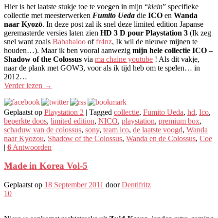
Hier is het laatste stukje toe te voegen in mijn “
klein
” specifieke
collectie met meesterwerken
Fumito Ueda
die
ICO
en
Wanda
naar Kyozō
. In deze post zal ik snel deze limited edition Japanse
geremasterde versies laten zien
HD 3 D ​​pour Playstation 3
(Ik zeg
snel want zoals
Bababaloo
of
fr4nz
, Ik wil de nieuwe mijnen te
houden…). Maar ik ben vooral aanwezig
mijn hele collectie ICO –
Shadow of the Colossus
via
ma chaine youtube
! Als dit vakje,
naar de plank met GOW3, voor als ik tijd heb om te spelen… in
2012…
Verder lezen
→
Geplaatst op
Playstation 2
|
Tagged
collectie
,
Fumito Ueda
,
hd
,
Ico
,
beperkte doos
,
limited edition
,
NICO
,
playstation
,
premium box
,
schaduw van de colossus
,
sony
,
team ico
,
de laatste voogd
,
Wanda
naar Kyozou
,
Shadow of the Colossus
,
Wanda en de Colossus
,
Coe
|
6
Antwoorden
Made in Korea Vol-5
Geplaatst op
18 September 2011
door
Dentifritz
10