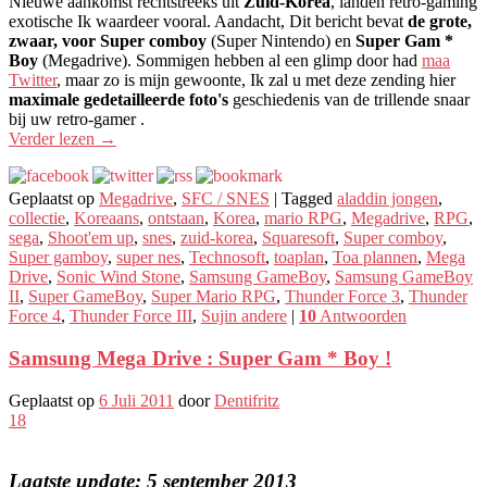
Nieuwe aankomst rechtstreeks uit
Zuid-Korea
, landen retro-gaming
exotische Ik waardeer vooral. Aandacht, Dit bericht bevat
de grote,
zwaar, voor Super comboy
(Super Nintendo) en
Super Gam *
Boy
(Megadrive). Sommigen hebben al een glimp door had
maa
Twitter
, maar zo is mijn gewoonte, Ik zal u met deze zending hier
maximale gedetailleerde foto's
geschiedenis van de trillende snaar
bij uw retro-gamer .
Verder lezen
→
Geplaatst op
Megadrive
,
SFC / SNES
|
Tagged
aladdin jongen
,
collectie
,
Koreaans
,
ontstaan
,
Korea
,
mario RPG
,
Megadrive
,
RPG
,
sega
,
Shoot'em up
,
snes
,
zuid-korea
,
Squaresoft
,
Super comboy
,
Super gamboy
,
super nes
,
Technosoft
,
toaplan
,
Toa plannen
,
Mega
Drive
,
Sonic Wind Stone
,
Samsung GameBoy
,
Samsung GameBoy
II
,
Super GameBoy
,
Super Mario RPG
,
Thunder Force 3
,
Thunder
Force 4
,
Thunder Force III
,
Sujin andere
|
10
Antwoorden
Samsung Mega Drive : Super Gam * Boy !
Geplaatst op
6 Juli 2011
door
Dentifritz
18
Laatste update: 5 september 2013