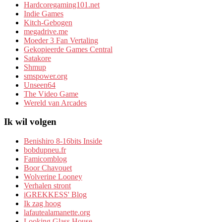
Hardcoregaming101.net
Indie Games
Kitch-Gebogen
megadrive.me
Moeder 3 Fan Vertaling
Gekopieerde Games Central
Satakore
Shmup
smspower.org
Unseen64
The Video Game
Wereld van Arcades
Ik wil volgen
Benishiro 8-16bits Inside
bobdupneu.fr
Famicomblog
Boor Chavouet
Wolverine Looney
Verhalen stront
iGREKKESS' Blog
Ik zag hoog
lafautealamanette.org
Looking Glass House