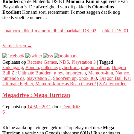
Butôden
op de Nintendo DS ET
Mamoru-Kun
in zijn versie van
Playstation 3. De afwezigheid van dit pakket is
Otomedius
Excellent
Konami sorti recemment, Ik moet zeggen dat ik nog
steeds voelt te nemen…
mamoru_dbkai
mamoru_dbkai_back
dbkai_DS_02
dbkai_DS_01
Verder lezen
→
Geplaatst op
Recente Games
,
NDS
,
Playstation 3
|
Tagged
zuilengang
,
Bandai
,
collectie
,
cyberfront
,
dragon ball kai
,
Dragon
Ball Z : Ultimate Butôden
,
g.rev
,
importeren
,
Mamoru-kun
,
Namco
,
nintendo ds
,
playstation 3
,
Shoot'em up
,
xbox 360
,
Dragon Ball Kai
Ultimate Fighter
,
Mamoru-kun Has Been Cursed!
|
3
Antwoorden
Megadrive : Mega Turrican
Geplaatst op
14 Mei 2011
door
Dentifritz
6
Kleine aankoop “vingers gekruist” op ebay met deze
Mega
Turrican
s versie van Genesis
inheemse 60Hz
! Ik zeg vingers