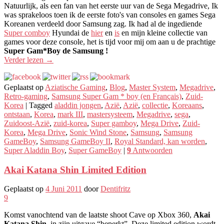
Natuurlijk, als een fan van het eerste uur van de Sega Megadrive, Ik
was sprakeloos toen ik de eerste foto's van consoles en games Sega
Koreanen verdeeld door Samsung zag. Ik had al de ingediende
Super comboy
Hyundai de
hier
en
is
en mijn kleine collectie van
games voor deze console, het is tijd voor mij om aan u de prachtige
Super Gam*Boy de Samsung !
Verder lezen
→
Geplaatst op
Aziatische Gaming
,
Blog
,
Master System
,
Megadrive
,
Retro-gaming
,
Samsung Super Gam * boy (en Français)
,
Zuid-
Korea
|
Tagged
aladdin jongen
,
Azië
,
Azië
,
collectie
,
Koreaans
,
ontstaan
,
Korea
,
mark III
,
mastersysteem
,
Megadrive
,
sega
,
Zuidoost-Azië
,
zuid-korea
,
Super gamboy
,
Mega Drive
,
Zuid-
Korea
,
Mega Drive
,
Sonic Wind Stone
,
Samsung
,
Samsung
GameBoy
,
Samsung GameBoy II
,
Royal Standard, kan worden
,
Super Aladdin Boy
,
Super GameBoy
|
9
Antwoorden
Akai Katana Shin Limited Edition
Geplaatst op
4 Juni 2011
door
Dentifritz
9
Komst vanochtend van de laatste shoot Cave op Xbox 360,
Akai
Katana Shin
, in zijn uitgave “beperkt”. Deze limited edition wordt