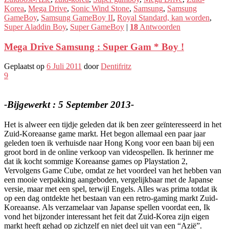
Korea
,
Mega Drive
,
Sonic Wind Stone
,
Samsung
,
Samsung
GameBoy
,
Samsung GameBoy II
,
Royal Standard, kan worden
,
Super Aladdin Boy
,
Super GameBoy
|
18
Antwoorden
Mega Drive Samsung : Super Gam * Boy !
Geplaatst op
6 Juli 2011
door
Dentifritz
9
-Bijgewerkt : 5 September 2013-
Het is alweer een tijdje geleden dat ik ben zeer geïnteresseerd in het
Zuid-Koreaanse game markt. Het begon allemaal een paar jaar
geleden toen ik verhuisde naar Hong Kong voor een baan bij een
groot bord in de online verkoop van videospellen. Ik herinner me
dat ik kocht sommige Koreaanse games op Playstation 2,
Vervolgens Game Cube, omdat ze het voordeel van het hebben van
een mooie verpakking aangeboden, vergelijkbaar met de Japanse
versie, maar met een spel, terwijl Engels. Alles was prima totdat ik
op een dag ontdekte het bestaan ​​van een retro-gaming markt Zuid-
Koreaanse. Als verzamelaar van Japanse spellen voordat een, Ik
vond het bijzonder interessant het feit dat Zuid-Korea zijn eigen
markt heeft gehad op zichzelf en niet deel uit van een “Azië”.