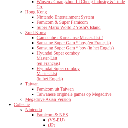
Winsen / Guangzhou Li Cheng Industry & Trade
Co.
Hong Kong
Nintendo Entertainment System
Famicom & Super Famicom
Super Mario World 2 Yoshi's Island
Zuid-Korea
Gamecube : Koreaanse Master-List !
Samsung Super Gam * boy (en Français)
Samsung Super Gam * boy (in het Engels)
Hyundai Super comboy
Master-List
(en Français)
Hyundai Super comboy
Master-List
(in het Engels)
Taiwan
Famicom uit Taiwan
Taiwanese originele games op Megadrive
Megadrive Asian Version
Collectie
Nintendo
Famicom & NES
(VS-EU)
(JP)