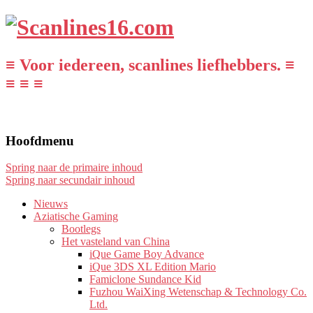
≡ Voor iedereen, scanlines liefhebbers. ≡
≡ ≡ ≡
Hoofdmenu
Spring naar de primaire inhoud
Spring naar secundair inhoud
Nieuws
Aziatische Gaming
Bootlegs
Het vasteland van China
iQue Game Boy Advance
iQue 3DS XL Edition Mario
Famiclone Sundance Kid
Fuzhou WaiXing Wetenschap & Technology Co.
Ltd.