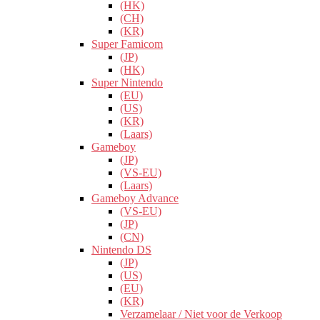
(HK)
(CH)
(KR)
Super Famicom
(JP)
(HK)
Super Nintendo
(EU)
(US)
(KR)
(Laars)
Gameboy
(JP)
(VS-EU)
(Laars)
Gameboy Advance
(VS-EU)
(JP)
(CN)
Nintendo DS
(JP)
(US)
(EU)
(KR)
Verzamelaar / Niet voor de Verkoop