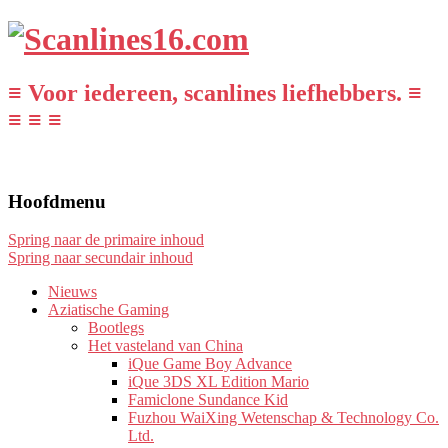
≡ Voor iedereen, scanlines liefhebbers. ≡
≡ ≡ ≡
Hoofdmenu
Spring naar de primaire inhoud
Spring naar secundair inhoud
Nieuws
Aziatische Gaming
Bootlegs
Het vasteland van China
iQue Game Boy Advance
iQue 3DS XL Edition Mario
Famiclone Sundance Kid
Fuzhou WaiXing Wetenschap & Technology Co.
Ltd.