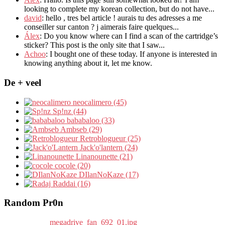
looking to complete my korean collection
,
but do not have..
.
david
:
hello
,
tres bel article
!
aurais tu des adresses a me
conseiller sur canton
?
j aimerais faire quelques..
.
Álex
: Do you know where can I find a scan of the cartridge’s
sticker? This post is the only site that I saw...
Achoo
: I bought one of these today. If anyone is interested in
knowing anything about it, let me know.
De + veel
neocalimero (45)
Sp!nz (44)
bababaloo (33)
Ambseb (29)
Retroblogueur (25)
Jack'o'lantern (24)
Linanounette (21)
cocole (20)
DIlanNoKaze (17)
Raddai (16)
Random Pr0n