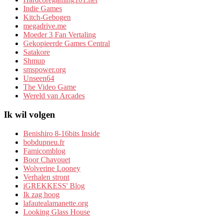
Indie Games
Kitch-Gebogen
megadrive.me
Moeder 3 Fan Vertaling
Gekopieerde Games Central
Satakore
Shmup
smspower.org
Unseen64
The Video Game
Wereld van Arcades
Ik wil volgen
Benishiro 8-16bits Inside
bobdupneu.fr
Famicomblog
Boor Chavouet
Wolverine Looney
Verhalen stront
iGREKKESS' Blog
Ik zag hoog
lafautealamanette.org
Looking Glass House