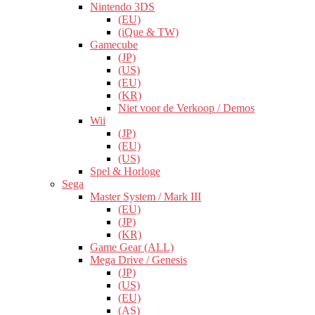
Nintendo 3DS
(EU)
(iQue & TW)
Gamecube
(JP)
(US)
(EU)
(KR)
Niet voor de Verkoop / Demos
Wii
(JP)
(EU)
(US)
Spel & Horloge
Sega
Master System / Mark III
(EU)
(JP)
(KR)
Game Gear (ALL)
Mega Drive / Genesis
(JP)
(US)
(EU)
(AS)