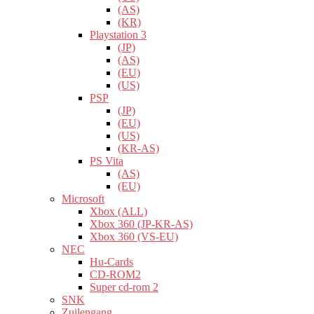
(AS)
(KR)
Playstation 3
(JP)
(AS)
(EU)
(US)
PSP
(JP)
(EU)
(US)
(KR-AS)
PS Vita
(AS)
(EU)
Microsoft
Xbox (ALL)
Xbox 360 (JP-KR-AS)
Xbox 360 (VS-EU)
NEC
Hu-Cards
CD-ROM2
Super cd-rom 2
SNK
Zuilengang