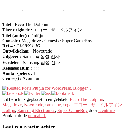
Titel :
Ecco The Dolphin
Titer originele :
エコー · ザ · ドルフィン
Titel (ander) :
Dolfijn
Console :
Megadrive / Genesis / Super GameBoy
Ref # :
GM 8091 JG
Ontwikkelaar :
Novotrade
Uitgever :
Samsung 삼성 전자
Verdeler :
Samsung 삼성 전자
Releasedatum :
???
Aantal spelers :
1
Genre(s) :
Avontuur
Dit bericht is geplaatst in en gelabeld
Ecco The Dolphin
,
Megadrive
,
Novotrade
,
samsung
,
sega
,
エコー · ザ · ドルフィン
,
Dolfijn
,
Samsung Electronics
,
Super GameBoy
door
Dentifritz
.
Bookmark de
permalink
.
Laat een reactie achter