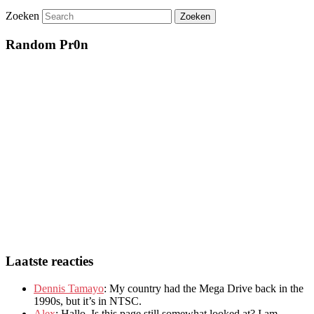
Zoeken
Random Pr0n
Laatste reacties
Dennis Tamayo
:
My country had the Mega Drive back in the
1990s
,
but it’s in NTSC
.
Alex
: Hallo.
Is this page still somewhat looked at
?
I am