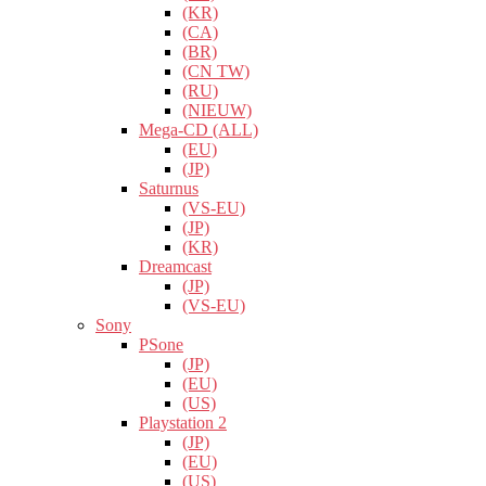
(KR)
(CA)
(BR)
(CN TW)
(RU)
(NIEUW)
Mega-CD (ALL)
(EU)
(JP)
Saturnus
(VS-EU)
(JP)
(KR)
Dreamcast
(JP)
(VS-EU)
Sony
PSone
(JP)
(EU)
(US)
Playstation 2
(JP)
(EU)
(US)