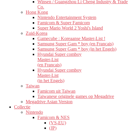
Winsen / Guangzhou Li Cheng Industry & Trade
Co.
Hong Kong
Nintendo Entertainment System
Famicom & Super Famicom
Super Mario World 2 Yoshi's Island
Zuid-Korea
Gamecube : Koreaanse Master-List !
Samsung Super Gam * boy (en Français)
Samsung Super Gam * boy (in het Engels)
Hyundai Super comboy
Master-List
(en Français)
Hyundai Super comboy
Master-List
(in het Engels)
Taiwan
Famicom uit Taiwan
Taiwanese originele games op Megadrive
Megadrive Asian Version
Collectie
Nintendo
Famicom & NES
(VS-EU)
(JP)