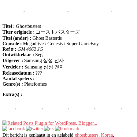
Titel :
Ghostbusters
Titer originele :
ゴーストバスターズ
Titel (ander) :
Ghost Basterds
Console :
Megadrive / Genesis / Super GameBoy
Ref # :
GM 4062 JG
Ontwikkelaar :
Sega
Uitgever :
Samsung 삼성 전자
Verdeler :
Samsung 삼성 전자
Releasedatum :
???
Aantal spelers :
1
Genre(s) :
Plateformes
Extra(s) :
Dit bericht is geplaatst in en gelabeld
ghostbusters
,
Korea
,