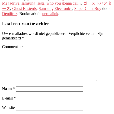
Megadrive
,
samsung
,
sega
,
who you gonna call
?
,
ゴーストバスタ
ーズ
,
Ghost Basterds
,
Samsung Electronics
,
Super GameBoy
door
Dentifritz
. Bookmark de
permalink
.
Laat een reactie achter
Uw e-mailadres wordt niet gepubliceerd.
Verplichte velden zijn
gemarkeerd
*
Commentaar
Naam
*
E-mail
*
Website