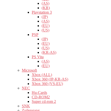
(AS)
(KR)
Playstation 3
(JP)
(AS)
(EU)
(US)
PSP
(JP)
(EU)
(US)
(KR-AS)
PS Vita
(AS)
(EU)
Microsoft
Xbox (ALL)
Xbox 360 (JP-KR-AS)
Xbox 360 (VS-EU)
NEC
Hu-Cards
CD-ROM2
Super cd-rom 2
SNK
Zuilengang