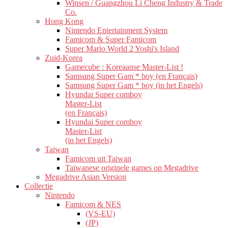
Winsen / Guangzhou Li Cheng Industry & Trade
Co.
Hong Kong
Nintendo Entertainment System
Famicom & Super Famicom
Super Mario World 2 Yoshi's Island
Zuid-Korea
Gamecube : Koreaanse Master-List !
Samsung Super Gam * boy (en Français)
Samsung Super Gam * boy (in het Engels)
Hyundai Super comboy
Master-List
(en Français)
Hyundai Super comboy
Master-List
(in het Engels)
Taiwan
Famicom uit Taiwan
Taiwanese originele games op Megadrive
Megadrive Asian Version
Collectie
Nintendo
Famicom & NES
(VS-EU)
(JP)