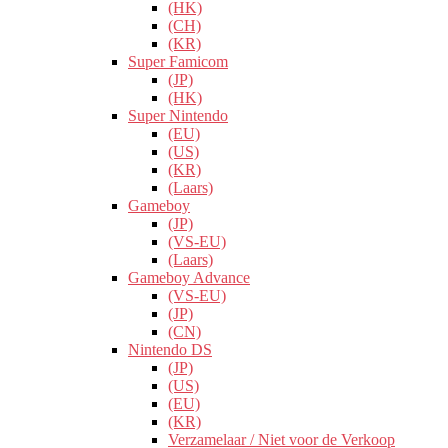
(HK)
(CH)
(KR)
Super Famicom
(JP)
(HK)
Super Nintendo
(EU)
(US)
(KR)
(Laars)
Gameboy
(JP)
(VS-EU)
(Laars)
Gameboy Advance
(VS-EU)
(JP)
(CN)
Nintendo DS
(JP)
(US)
(EU)
(KR)
Verzamelaar / Niet voor de Verkoop