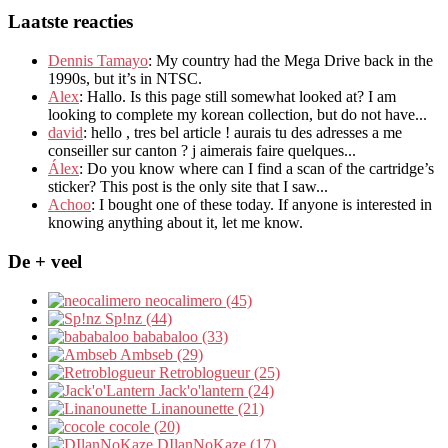
Laatste reacties
Dennis Tamayo
:
My country had the Mega Drive back in the
1990s
,
but it’s in NTSC
.
Alex
: Hallo.
Is this page still somewhat looked at
?
I am
looking to complete my korean collection
,
but do not have..
.
david
:
hello
,
tres bel article
!
aurais tu des adresses a me
conseiller sur canton
?
j aimerais faire quelques..
.
Álex
: Do you know where can I find a scan of the cartridge’s
sticker? This post is the only site that I saw...
Achoo
: I bought one of these today. If anyone is interested in
knowing anything about it, let me know.
De + veel
neocalimero (45)
Sp!nz (44)
bababaloo (33)
Ambseb (29)
Retroblogueur (25)
Jack'o'lantern (24)
Linanounette (21)
cocole (20)
DIlanNoKaze (17)