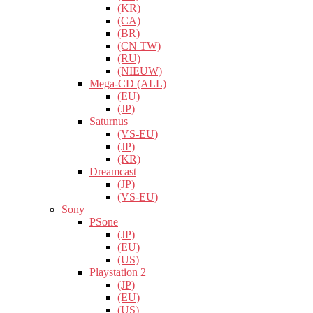
(KR)
(CA)
(BR)
(CN TW)
(RU)
(NIEUW)
Mega-CD (ALL)
(EU)
(JP)
Saturnus
(VS-EU)
(JP)
(KR)
Dreamcast
(JP)
(VS-EU)
Sony
PSone
(JP)
(EU)
(US)
Playstation 2
(JP)
(EU)
(US)