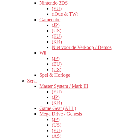
Nintendo 3DS
(EU)
(iQue & TW)
Gamecube
(JP)
(US)
(EU)
(KR)
Niet voor de Verkoop / Demos
Wii
(JP)
(EU)
(US)
Spel & Horloge
Sega
Master System / Mark III
(EU)
(JP)
(KR)
Game Gear (ALL)
Mega Drive / Genesis
(JP)
(US)
(EU)
(AS)