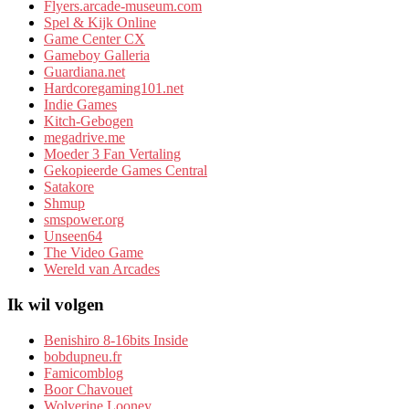
Flyers.arcade-museum.com
Spel & Kijk Online
Game Center CX
Gameboy Galleria
Guardiana.net
Hardcoregaming101.net
Indie Games
Kitch-Gebogen
megadrive.me
Moeder 3 Fan Vertaling
Gekopieerde Games Central
Satakore
Shmup
smspower.org
Unseen64
The Video Game
Wereld van Arcades
Ik wil volgen
Benishiro 8-16bits Inside
bobdupneu.fr
Famicomblog
Boor Chavouet
Wolverine Looney