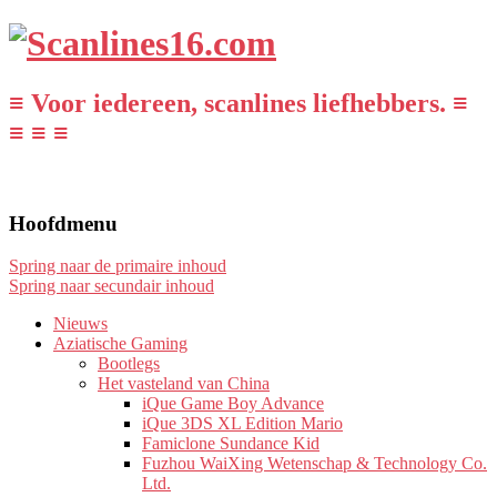
≡ Voor iedereen, scanlines liefhebbers. ≡
≡ ≡ ≡
Hoofdmenu
Spring naar de primaire inhoud
Spring naar secundair inhoud
Nieuws
Aziatische Gaming
Bootlegs
Het vasteland van China
iQue Game Boy Advance
iQue 3DS XL Edition Mario
Famiclone Sundance Kid
Fuzhou WaiXing Wetenschap & Technology Co.
Ltd.