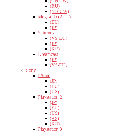
(CN TW)
(RU)
(NIEUW)
Mega-CD (ALL)
(EU)
(JP)
Saturnus
(VS-EU)
(JP)
(KR)
Dreamcast
(JP)
(VS-EU)
Sony
PSone
(JP)
(EU)
(US)
Playstation 2
(JP)
(EU)
(US)
(AS)
(KR)
Playstation 3