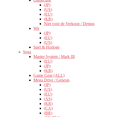
Gamecube
(JP)
(US)
(EU)
(KR)
Niet voor de Verkoop / Demos
Wii
(JP)
(EU)
(US)
Spel & Horloge
Sega
Master System / Mark III
(EU)
(JP)
(KR)
Game Gear (ALL)
Mega Drive / Genesis
(JP)
(US)
(EU)
(AS)
(KR)
(CA)
(BR)