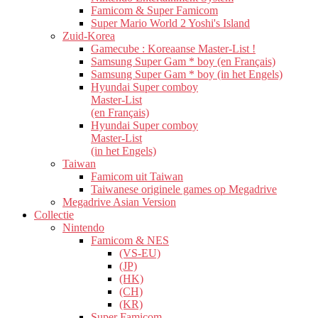
Famicom & Super Famicom
Super Mario World 2 Yoshi's Island
Zuid-Korea
Gamecube : Koreaanse Master-List !
Samsung Super Gam * boy (en Français)
Samsung Super Gam * boy (in het Engels)
Hyundai Super comboy
Master-List
(en Français)
Hyundai Super comboy
Master-List
(in het Engels)
Taiwan
Famicom uit Taiwan
Taiwanese originele games op Megadrive
Megadrive Asian Version
Collectie
Nintendo
Famicom & NES
(VS-EU)
(JP)
(HK)
(CH)
(KR)
Super Famicom