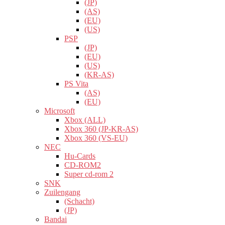
(JP)
(AS)
(EU)
(US)
PSP
(JP)
(EU)
(US)
(KR-AS)
PS Vita
(AS)
(EU)
Microsoft
Xbox (ALL)
Xbox 360 (JP-KR-AS)
Xbox 360 (VS-EU)
NEC
Hu-Cards
CD-ROM2
Super cd-rom 2
SNK
Zuilengang
(Schacht)
(JP)
Bandai