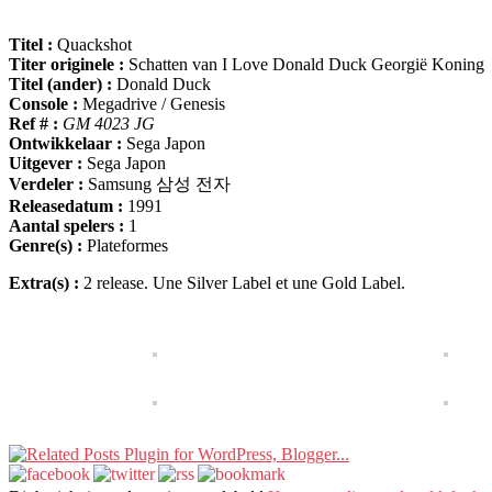
Titel :
Quackshot
Titer originele :
Schatten van I Love Donald Duck Georgië Koning
Titel (ander) :
Donald Duck
Console :
Megadrive / Genesis
Ref # :
GM 4023 JG
Ontwikkelaar :
Sega Japon
Uitgever :
Sega Japon
Verdeler :
Samsung 삼성 전자
Releasedatum :
1991
Aantal spelers :
1
Genre(s) :
Plateformes
Extra(s) :
2
release
.
Une Silver Label et une Gold Label
.