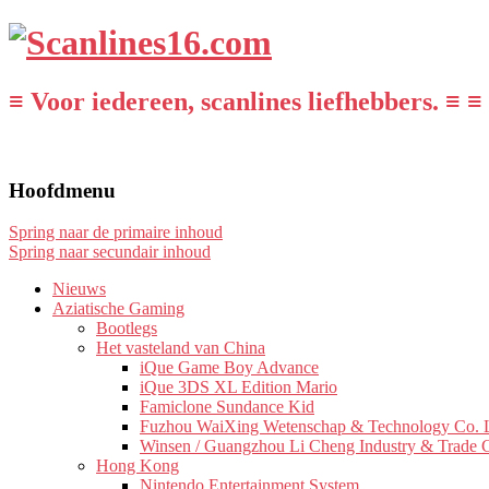
≡ Voor iedereen, scanlines liefhebbers. ≡ ≡
Hoofdmenu
Spring naar de primaire inhoud
Spring naar secundair inhoud
Nieuws
Aziatische Gaming
Bootlegs
Het vasteland van China
iQue Game Boy Advance
iQue 3DS XL Edition Mario
Famiclone Sundance Kid
Fuzhou WaiXing Wetenschap & Technology Co. L
Winsen / Guangzhou Li Cheng Industry & Trade 
Hong Kong
Nintendo Entertainment System