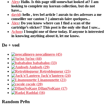
Alex
: Hallo.
Is this page still somewhat looked at
?
I am
looking to complete my korean collection
,
but do not
have..
.
david
:
hello
,
tres bel article
!
aurais tu des adresses a me
conseiller sur canton
?
j aimerais faire quelques..
.
Álex
: Do you know where can I find a scan of the
cartridge’s sticker? This post is the only site that I saw...
Achoo
: I bought one of these today. If anyone is interested
in knowing anything about it, let me know.
De + veel
neocalimero (45)
Sp!nz (44)
bababaloo (33)
Ambseb (29)
Retroblogueur (25)
Jack'o'lantern (24)
Linanounette (21)
cocole (20)
DIlanNoKaze (17)
Raddai (16)
Random Pr0n