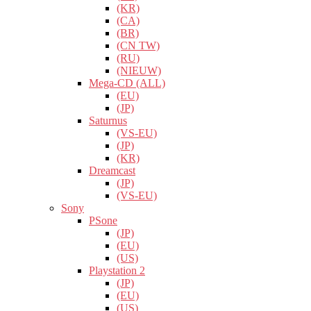
(KR)
(CA)
(BR)
(CN TW)
(RU)
(NIEUW)
Mega-CD (ALL)
(EU)
(JP)
Saturnus
(VS-EU)
(JP)
(KR)
Dreamcast
(JP)
(VS-EU)
Sony
PSone
(JP)
(EU)
(US)
Playstation 2
(JP)
(EU)
(US)