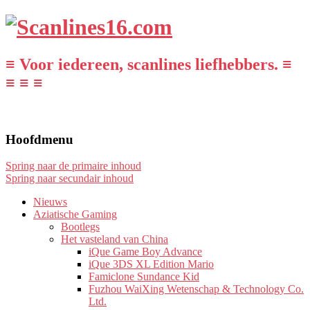
≡ Voor iedereen, scanlines liefhebbers. ≡
≡ ≡ ≡
Hoofdmenu
Spring naar de primaire inhoud
Spring naar secundair inhoud
Nieuws
Aziatische Gaming
Bootlegs
Het vasteland van China
iQue Game Boy Advance
iQue 3DS XL Edition Mario
Famiclone Sundance Kid
Fuzhou WaiXing Wetenschap & Technology Co.
Ltd.