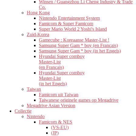
Winsen / Guangzhou Li Cheng Industry & Trade
Co.
Hong Kong
Nintendo Entertainment System
Famicom & Super Famicom
Super Mario World 2 Yoshi's Island
Zuid-Korea
Gamecube : Koreaanse Master-List !
Samsung Super Gam * boy (en Français)
Samsung Super Gam * boy (in het Engels)
Hyundai Super comboy
Master-List
(en Français)
Hyundai Super comboy
Master-List
(in het Engels)
Taiwan
Famicom uit Taiwan
Taiwanese originele games op Megadrive
Megadrive Asian Version
Collectie
Nintendo
Famicom & NES
(VS-EU)
(JP)