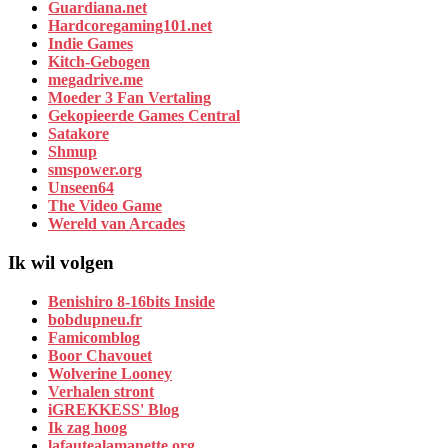
Guardiana.net
Hardcoregaming101.net
Indie Games
Kitch-Gebogen
megadrive.me
Moeder 3 Fan Vertaling
Gekopieerde Games Central
Satakore
Shmup
smspower.org
Unseen64
The Video Game
Wereld van Arcades
Ik wil volgen
Benishiro 8-16bits Inside
bobdupneu.fr
Famicomblog
Boor Chavouet
Wolverine Looney
Verhalen stront
iGREKKESS' Blog
Ik zag hoog
lafautealamanette.org