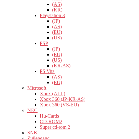
(AS)
(KR)
Playstation 3
(JP)
(AS)
(EU)
(US)
PSP
(JP)
(EU)
(US)
(KR-AS)
PS Vita
(AS)
(EU)
Microsoft
Xbox (ALL)
Xbox 360 (JP-KR-AS)
Xbox 360 (VS-EU)
NEC
Hu-Cards
CD-ROM2
Super cd-rom 2
SNK
Zuilengang