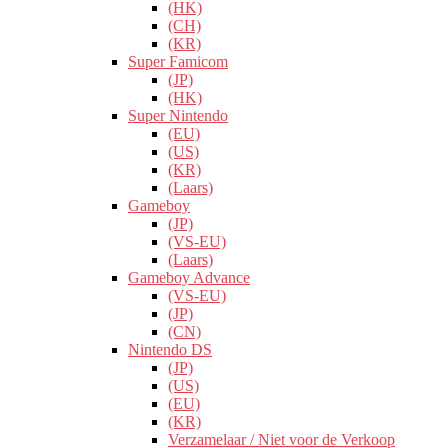
(HK)
(CH)
(KR)
Super Famicom
(JP)
(HK)
Super Nintendo
(EU)
(US)
(KR)
(Laars)
Gameboy
(JP)
(VS-EU)
(Laars)
Gameboy Advance
(VS-EU)
(JP)
(CN)
Nintendo DS
(JP)
(US)
(EU)
(KR)
Verzamelaar / Niet voor de Verkoop