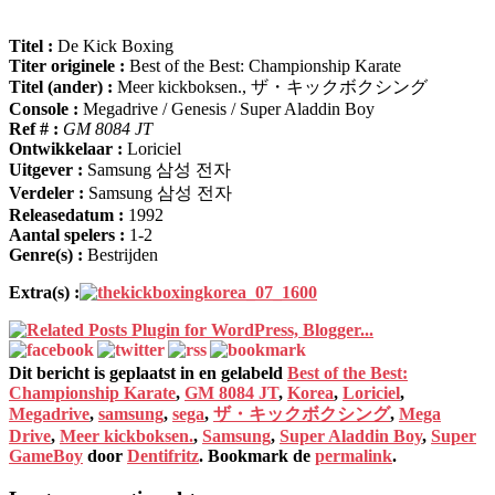
Titel :
De Kick Boxing
Titer originele :
Best of the Best
:
Championship Karate
Titel (ander) :
Meer kickboksen.,
ザ・キックボクシング
Console :
Megadrive / Genesis / Super Aladdin Boy
Ref # :
GM 8084 JT
Ontwikkelaar :
Loriciel
Uitgever :
Samsung 삼성 전자
Verdeler :
Samsung 삼성 전자
Releasedatum :
1992
Aantal spelers :
1-2
Genre(s) :
Bestrijden
Extra(s) :
Dit bericht is geplaatst in en gelabeld
Best of the Best
:
Championship Karate
,
GM 8084 JT
,
Korea
,
Loriciel
,
Megadrive
,
samsung
,
sega
,
ザ・キックボクシング
,
Mega
Drive
,
Meer kickboksen.
,
Samsung
,
Super Aladdin Boy
,
Super
GameBoy
door
Dentifritz
. Bookmark de
permalink
.