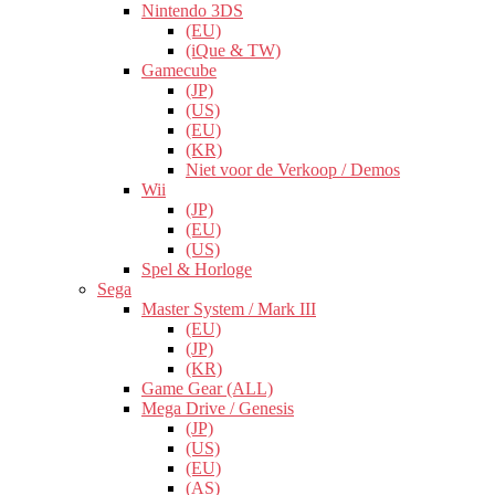
Nintendo 3DS
(EU)
(iQue & TW)
Gamecube
(JP)
(US)
(EU)
(KR)
Niet voor de Verkoop / Demos
Wii
(JP)
(EU)
(US)
Spel & Horloge
Sega
Master System / Mark III
(EU)
(JP)
(KR)
Game Gear (ALL)
Mega Drive / Genesis
(JP)
(US)
(EU)
(AS)