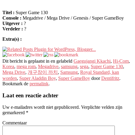
Titel :
Super Game 130
Console :
Megadrive / Mega Drive / Genesis / Super GameBoy
Uitgever :
?
Verdeler :
?
Extra(s) :
Dit bericht is geplaatst in en gelabeld
Gaegujangi Kkachi
,
Hi-Com
,
Korea
,
mega rom
,
Megadrive
,
samsung
,
sega
,
Super Game 130
,
Mega Drive
,
개구장이 까치
,
Samsung
,
Royal Standard, kan
worden
,
Super Aladdin Boy
,
Super GameBoy
door
Dentifritz
.
Bookmark de
permalink
.
Laat een reactie achter
Uw e-mailadres wordt niet gepubliceerd.
Verplichte velden zijn
gemarkeerd
*
Commentaar