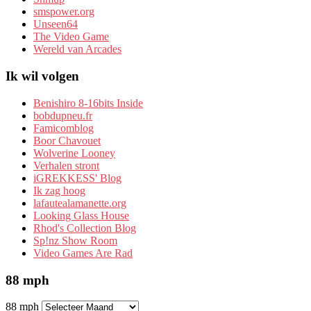
smspower.org
Unseen64
The Video Game
Wereld van Arcades
Ik wil volgen
Benishiro 8-16bits Inside
bobdupneu.fr
Famicomblog
Boor Chavouet
Wolverine Looney
Verhalen stront
iGREKKESS' Blog
Ik zag hoog
lafautealamanette.org
Looking Glass House
Rhod's Collection Blog
Sp!nz Show Room
Video Games Are Rad
88 mph
88 mph