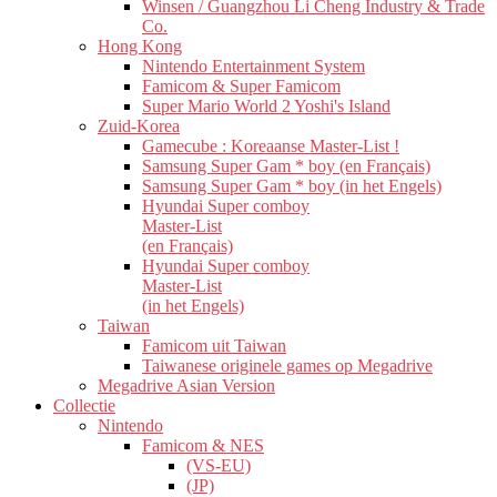
Winsen / Guangzhou Li Cheng Industry & Trade
Co.
Hong Kong
Nintendo Entertainment System
Famicom & Super Famicom
Super Mario World 2 Yoshi's Island
Zuid-Korea
Gamecube : Koreaanse Master-List !
Samsung Super Gam * boy (en Français)
Samsung Super Gam * boy (in het Engels)
Hyundai Super comboy
Master-List
(en Français)
Hyundai Super comboy
Master-List
(in het Engels)
Taiwan
Famicom uit Taiwan
Taiwanese originele games op Megadrive
Megadrive Asian Version
Collectie
Nintendo
Famicom & NES
(VS-EU)
(JP)