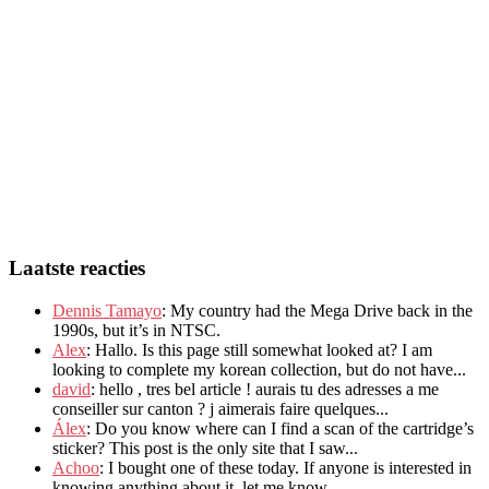
Laatste reacties
Dennis Tamayo
:
My country had the Mega Drive back in the
1990s
,
but it’s in NTSC
.
Alex
: Hallo.
Is this page still somewhat looked at
?
I am
looking to complete my korean collection
,
but do not have..
.
david
:
hello
,
tres bel article
!
aurais tu des adresses a me
conseiller sur canton
?
j aimerais faire quelques..
.
Álex
: Do you know where can I find a scan of the cartridge’s
sticker? This post is the only site that I saw...
Achoo
: I bought one of these today. If anyone is interested in
knowing anything about it, let me know.