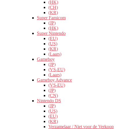
(HK)
(CH)
(KR)
Super Famicom
(JP)
(HK)
Super Nintendo
(EU)
(US)
(KR)
(Laars)
Gameboy
(JP)
(VS-EU)
(Laars)
Gameboy Advance
(VS-EU)
(JP)
(CN)
Nintendo DS
(JP)
(US)
(EU)
(KR)
Verzamelaar / Niet voor de Verkoop