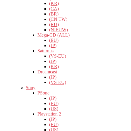
(KR)
(CA)
(BR)
(CN TW)
(RU)
(NIEUW)
Mega-CD (ALL)
(EU)
(JP)
Saturnus
(VS-EU)
(JP)
(KR)
Dreamcast
(JP)
(VS-EU)
Sony
PSone
(JP)
(EU)
(US)
Playstation 2
(JP)
(EU)
(US)