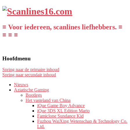
≡ Voor iedereen, scanlines liefhebbers. ≡
≡ ≡ ≡
Hoofdmenu
Spring naar de primaire inhoud
Spring naar secundair inhoud
Nieuws
Aziatische Gaming
Bootlegs
Het vasteland van China
iQue Game Boy Advance
iQue 3DS XL Edition Mario
Famiclone Sundance Kid
Fuzhou WaiXing Wetenschap & Technology Co.
Ltd.