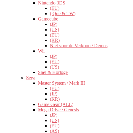
Nintendo 3DS
(EU)
(iQue & TW)
Gamecube
(JP)
(US)
(EU)
(KR)
Niet voor de Verkoop / Demos
Wii
(JP)
(EU)
(US)
Spel & Horloge
Sega
Master System / Mark III
(EU)
(JP)
(KR)
Game Gear (ALL)
Mega Drive / Genesis
(JP)
(US)
(EU)
(AS)