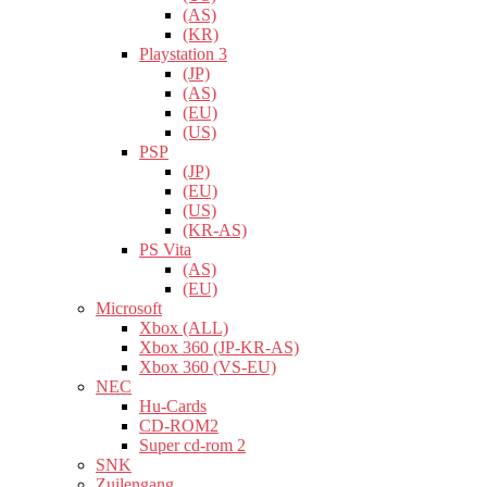
(AS)
(KR)
Playstation 3
(JP)
(AS)
(EU)
(US)
PSP
(JP)
(EU)
(US)
(KR-AS)
PS Vita
(AS)
(EU)
Microsoft
Xbox (ALL)
Xbox 360 (JP-KR-AS)
Xbox 360 (VS-EU)
NEC
Hu-Cards
CD-ROM2
Super cd-rom 2
SNK
Zuilengang