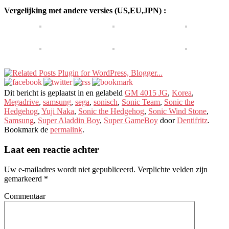
Vergelijking met andere versies (US,EU,JPN) :
Dit bericht is geplaatst in en gelabeld
GM 4015 JG
,
Korea
,
Megadrive
,
samsung
,
sega
,
sonisch
,
Sonic Team
,
Sonic the
Hedgehog
,
Yuji Naka
,
Sonic the Hedgehog
,
Sonic Wind Stone
,
Samsung
,
Super Aladdin Boy
,
Super GameBoy
door
Dentifritz
.
Bookmark de
permalink
.
Laat een reactie achter
Uw e-mailadres wordt niet gepubliceerd.
Verplichte velden zijn
gemarkeerd
*
Commentaar