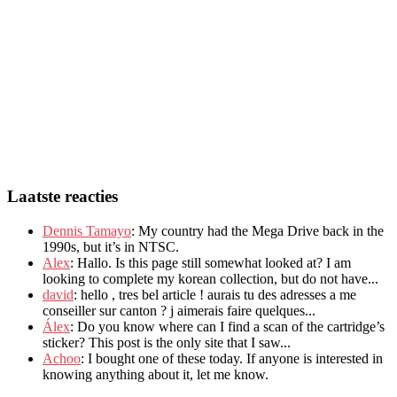
Laatste reacties
Dennis Tamayo
:
My country had the Mega Drive back in the
1990s
,
but it’s in NTSC
.
Alex
: Hallo.
Is this page still somewhat looked at
?
I am
looking to complete my korean collection
,
but do not have..
.
david
:
hello
,
tres bel article
!
aurais tu des adresses a me
conseiller sur canton
?
j aimerais faire quelques..
.
Álex
: Do you know where can I find a scan of the cartridge’s
sticker? This post is the only site that I saw...
Achoo
: I bought one of these today. If anyone is interested in
knowing anything about it, let me know.