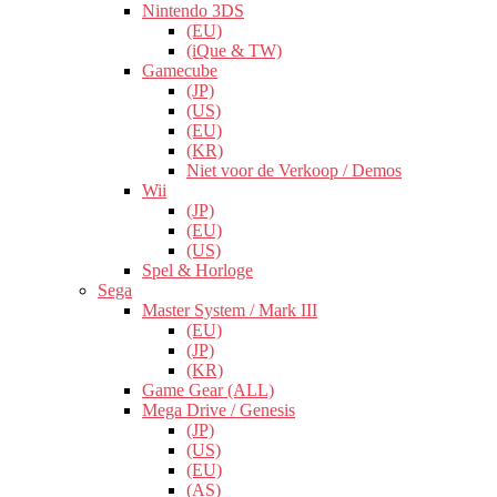
Nintendo 3DS
(EU)
(iQue & TW)
Gamecube
(JP)
(US)
(EU)
(KR)
Niet voor de Verkoop / Demos
Wii
(JP)
(EU)
(US)
Spel & Horloge
Sega
Master System / Mark III
(EU)
(JP)
(KR)
Game Gear (ALL)
Mega Drive / Genesis
(JP)
(US)
(EU)
(AS)