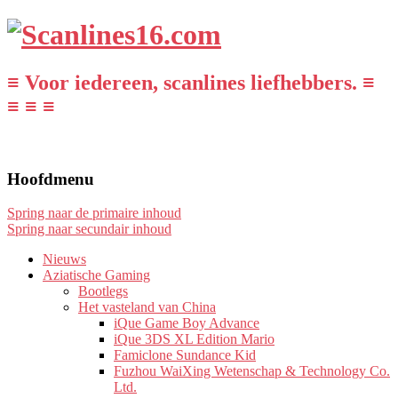
≡ Voor iedereen, scanlines liefhebbers. ≡
≡ ≡ ≡
Hoofdmenu
Spring naar de primaire inhoud
Spring naar secundair inhoud
Nieuws
Aziatische Gaming
Bootlegs
Het vasteland van China
iQue Game Boy Advance
iQue 3DS XL Edition Mario
Famiclone Sundance Kid
Fuzhou WaiXing Wetenschap & Technology Co.
Ltd.