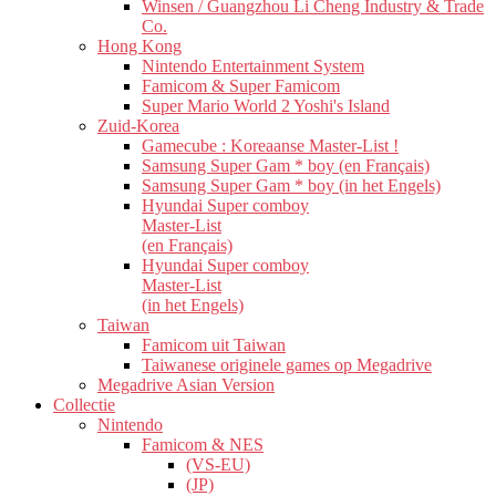
Winsen / Guangzhou Li Cheng Industry & Trade
Co.
Hong Kong
Nintendo Entertainment System
Famicom & Super Famicom
Super Mario World 2 Yoshi's Island
Zuid-Korea
Gamecube : Koreaanse Master-List !
Samsung Super Gam * boy (en Français)
Samsung Super Gam * boy (in het Engels)
Hyundai Super comboy
Master-List
(en Français)
Hyundai Super comboy
Master-List
(in het Engels)
Taiwan
Famicom uit Taiwan
Taiwanese originele games op Megadrive
Megadrive Asian Version
Collectie
Nintendo
Famicom & NES
(VS-EU)
(JP)