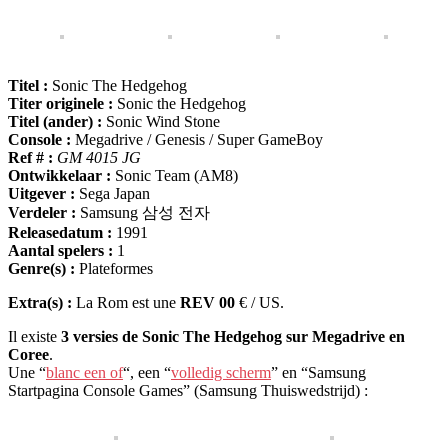
Titel :
Sonic The Hedgehog
Titer originele :
Sonic the Hedgehog
Titel (ander) :
Sonic Wind Stone
Console :
Megadrive / Genesis / Super GameBoy
Ref # :
GM 4015 JG
Ontwikkelaar :
Sonic Team (AM8)
Uitgever :
Sega Japan
Verdeler :
Samsung 삼성 전자
Releasedatum :
1991
Aantal spelers :
1
Genre(s) :
Plateformes
Extra(s) :
La Rom est une
REV 00
€ / US.
Il existe
3 versies de Sonic The Hedgehog sur Megadrive en
Coree
.
Une “
blanc een of
“, een “
volledig scherm
” en “Samsung
Startpagina Console Games” (Samsung Thuiswedstrijd) :