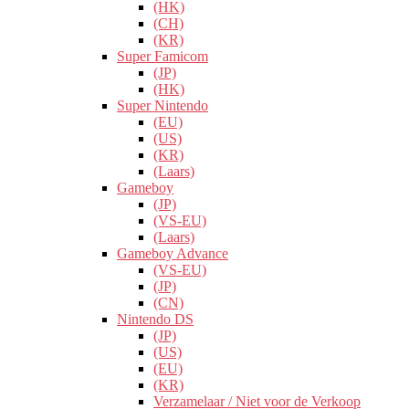
(HK)
(CH)
(KR)
Super Famicom
(JP)
(HK)
Super Nintendo
(EU)
(US)
(KR)
(Laars)
Gameboy
(JP)
(VS-EU)
(Laars)
Gameboy Advance
(VS-EU)
(JP)
(CN)
Nintendo DS
(JP)
(US)
(EU)
(KR)
Verzamelaar / Niet voor de Verkoop