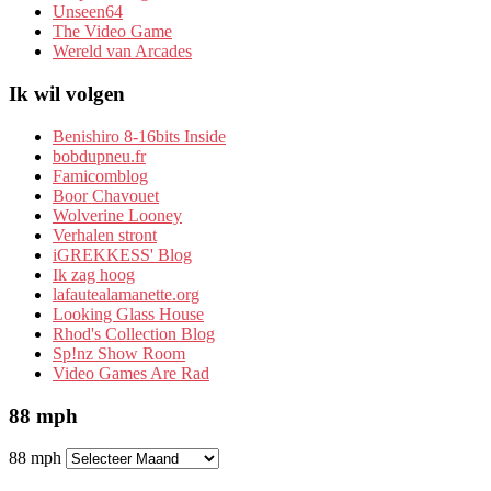
Unseen64
The Video Game
Wereld van Arcades
Ik wil volgen
Benishiro 8-16bits Inside
bobdupneu.fr
Famicomblog
Boor Chavouet
Wolverine Looney
Verhalen stront
iGREKKESS' Blog
Ik zag hoog
lafautealamanette.org
Looking Glass House
Rhod's Collection Blog
Sp!nz Show Room
Video Games Are Rad
88 mph
88 mph