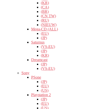
(KR)
(CA)
(BR)
(CN TW)
(RU)
(NIEUW)
Mega-CD (ALL)
(EU)
(JP)
Saturnus
(VS-EU)
(JP)
(KR)
Dreamcast
(JP)
(VS-EU)
Sony
PSone
(JP)
(EU)
(US)
Playstation 2
(JP)
(EU)
(US)