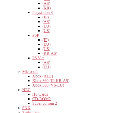
(AS)
(KR)
Playstation 3
(JP)
(AS)
(EU)
(US)
PSP
(JP)
(EU)
(US)
(KR-AS)
PS Vita
(AS)
(EU)
Microsoft
Xbox (ALL)
Xbox 360 (JP-KR-AS)
Xbox 360 (VS-EU)
NEC
Hu-Cards
CD-ROM2
Super cd-rom 2
SNK
Zuilengang