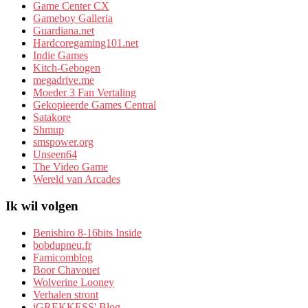
Game Center CX
Gameboy Galleria
Guardiana.net
Hardcoregaming101.net
Indie Games
Kitch-Gebogen
megadrive.me
Moeder 3 Fan Vertaling
Gekopieerde Games Central
Satakore
Shmup
smspower.org
Unseen64
The Video Game
Wereld van Arcades
Ik wil volgen
Benishiro 8-16bits Inside
bobdupneu.fr
Famicomblog
Boor Chavouet
Wolverine Looney
Verhalen stront
iGREKKESS' Blog