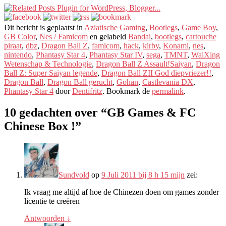
Dit bericht is geplaatst in
Aziatische Gaming
,
Bootlegs
,
Game Boy
,
GB Color
,
Nes / Famicom
en gelabeld
Bandai
,
bootlegs
,
cartouche
piraat
,
dbz
,
Dragon Ball Z
,
famicom
,
hack
,
kirby
,
Konami
,
nes
,
nintendo
,
Phantasy Star 4
,
Phantasy Star IV
,
sega
,
TMNT
,
WaiXing
Wetenschap & Technologie
,
Dragon Ball Z Assault!Saiyan
,
Dragon
Ball Z: Super Saiyan legende
,
Dragon Ball ZII God diepvriezer!!
,
Dragon Ball
,
Dragon Ball gerucht
,
Gohan
,
Castlevania DX
,
Phantasy Star 4
door
Dentifritz
. Bookmark de
permalink
.
10 gedachten over “
GB Games & FC
Chinese Box !
”
Sundvold
op
9 Juli 2011 bij 8 h 15 mijn
zei:
Ik vraag me altijd af hoe de Chinezen doen om games zonder
licentie te creëren
Antwoorden
↓