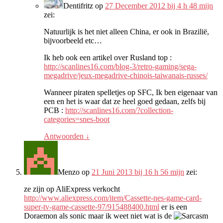
Dentifritz
op
27 December 2012 bij 4 h 48 mijn
zei:
Natuurlijk is het niet alleen China, er ook in Brazilië,
bijvoorbeeld etc…
Ik heb ook een artikel over Rusland top :
http://scanlines16.com/blog-3/retro-gaming/sega-
megadrive/jeux-megadrive-chinois-taiwanais-russes/
Wanneer piraten spelletjes op SFC, Ik ben eigenaar van
een en het is waar dat ze heel goed gedaan, zelfs bij
PCB :
http://scanlines16.com/?collection-
categories=snes-boot
Antwoorden
↓
Menzo
op
21 Juni 2013 bij 16 h 56 mijn
zei:
ze zijn op AliExpress verkocht
http://www.aliexpress.com/item/Cassette-nes-game-card-
super-tv-game-cassette-97/915488400.html
er is een
Doraemon als sonic maar ik weet niet wat is de