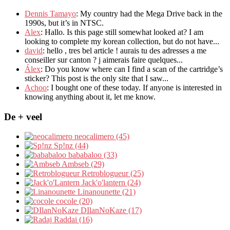
Dennis Tamayo
:
My country had the Mega Drive back in the
1990s
,
but it’s in NTSC
.
Alex
: Hallo.
Is this page still somewhat looked at
?
I am
looking to complete my korean collection
,
but do not have..
.
david
:
hello
,
tres bel article
!
aurais tu des adresses a me
conseiller sur canton
?
j aimerais faire quelques..
.
Álex
: Do you know where can I find a scan of the cartridge’s
sticker? This post is the only site that I saw...
Achoo
: I bought one of these today. If anyone is interested in
knowing anything about it, let me know.
De + veel
neocalimero (45)
Sp!nz (44)
bababaloo (33)
Ambseb (29)
Retroblogueur (25)
Jack'o'lantern (24)
Linanounette (21)
cocole (20)
DIlanNoKaze (17)
Raddai (16)