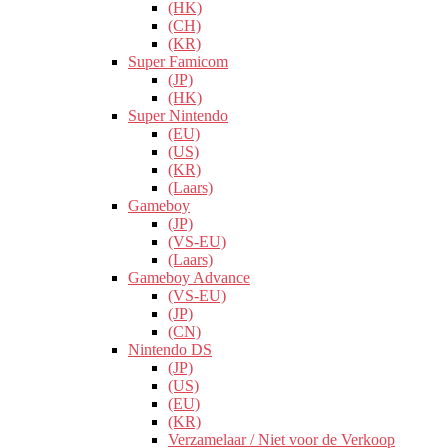
(HK)
(CH)
(KR)
Super Famicom
(JP)
(HK)
Super Nintendo
(EU)
(US)
(KR)
(Laars)
Gameboy
(JP)
(VS-EU)
(Laars)
Gameboy Advance
(VS-EU)
(JP)
(CN)
Nintendo DS
(JP)
(US)
(EU)
(KR)
Verzamelaar / Niet voor de Verkoop