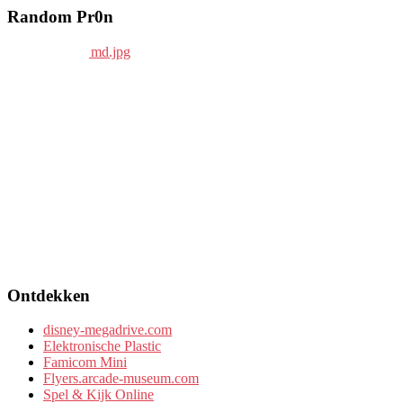
Random Pr0n
Ontdekken
disney-megadrive.com
Elektronische Plastic
Famicom Mini
Flyers.arcade-museum.com
Spel & Kijk Online