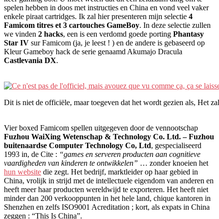
spelen hebben in doos met instructies en China en vond veel vaker
enkele piraat cartridges. Ik zal hier presenteren mijn selectie
4
Famicom titres et 3 cartouches GameBoy
. In deze selectie zullen
we vinden
2 hacks
, een is een verdomd goede porting
Phantasy
Star IV
sur Famicom (ja, je leest ! ) en de andere is gebaseerd op
Kleur Gameboy hack de serie genaamd Akumajo Dracula
Castlevania DX
.
Dit is niet de officiële, maar toegeven dat het wordt gezien als, Het z
Vier boxed Famicom spellen uitgegeven door de vennootschap
Fuzhou WaiXing Wetenschap & Technology Co. Ltd. – Fuzhou
buitenaardse Computer Technology Co, Ltd
, gespecialiseerd
1993 in, de Cite :
“games en serveren producten aan cognitieve
vaardigheden van kinderen te ontwikkelen”
… zonder knoeien het
hun website
die zegt. Het bedrijf, marktleider op haar gebied in
China, vrolijk in strijd met de intellectuele eigendom van anderen en
heeft meer haar producten wereldwijd te exporteren. Het heeft niet
minder dan 200 verkooppunten in het hele land, chique kantoren in
Shenzhen en zelfs ISO9001 Acreditation ; kort, als expats in China
zeggen : “This Is China”.