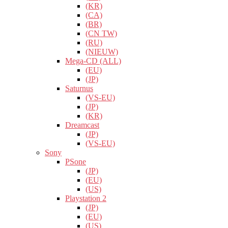
(KR)
(CA)
(BR)
(CN TW)
(RU)
(NIEUW)
Mega-CD (ALL)
(EU)
(JP)
Saturnus
(VS-EU)
(JP)
(KR)
Dreamcast
(JP)
(VS-EU)
Sony
PSone
(JP)
(EU)
(US)
Playstation 2
(JP)
(EU)
(US)