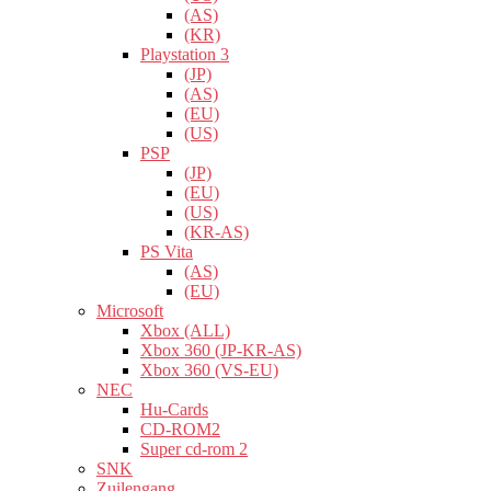
(AS)
(KR)
Playstation 3
(JP)
(AS)
(EU)
(US)
PSP
(JP)
(EU)
(US)
(KR-AS)
PS Vita
(AS)
(EU)
Microsoft
Xbox (ALL)
Xbox 360 (JP-KR-AS)
Xbox 360 (VS-EU)
NEC
Hu-Cards
CD-ROM2
Super cd-rom 2
SNK
Zuilengang