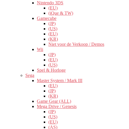
Nintendo 3DS
(EU)
(iQue & TW)
Gamecube
(JP)
(US)
(EU)
(KR)
Niet voor de Verkoop / Demos
Wii
(JP)
(EU)
(US)
Spel & Horloge
Sega
Master System / Mark III
(EU)
(JP)
(KR)
Game Gear (ALL)
Mega Drive / Genesis
(JP)
(US)
(EU)
(AS)