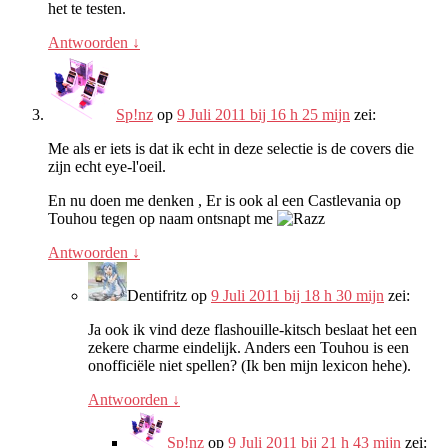
het te testen.
Antwoorden
↓
Sp!nz
op
9 Juli 2011 bij 16 h 25 mijn
zei:
Me als er iets is dat ik echt in deze selectie is de covers die
zijn echt eye-l'oeil.
En nu doen me denken , Er is ook al een Castlevania op
Touhou tegen op naam ontsnapt me
Antwoorden
↓
Dentifritz
op
9 Juli 2011 bij 18 h 30 mijn
zei:
Ja ook ik vind deze flashouille-kitsch beslaat het een
zekere charme eindelijk. Anders een Touhou is een
onofficiële niet spellen? (Ik ben mijn lexicon hehe).
Antwoorden
↓
Sp!nz
op
9 Juli 2011 bij 21 h 43 mijn
zei: