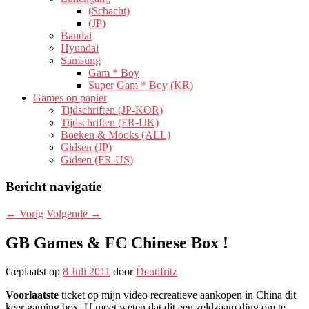
(Schacht)
(JP)
Bandai
Hyundai
Samsung
Gam * Boy
Super Gam * Boy (KR)
Games op papier
Tijdschriften (JP-KOR)
Tijdschriften (FR-UK)
Boeken & Mooks (ALL)
Gidsen (JP)
Gidsen (FR-US)
Bericht navigatie
←
Vorig
Volgende
→
GB Games & FC Chinese Box !
Geplaatst op
8 Juli 2011
door
Dentifritz
Voorlaatste
ticket op mijn video recreatieve aankopen in China dit
keer gaming box. U moet weten dat dit een zeldzaam ding om te