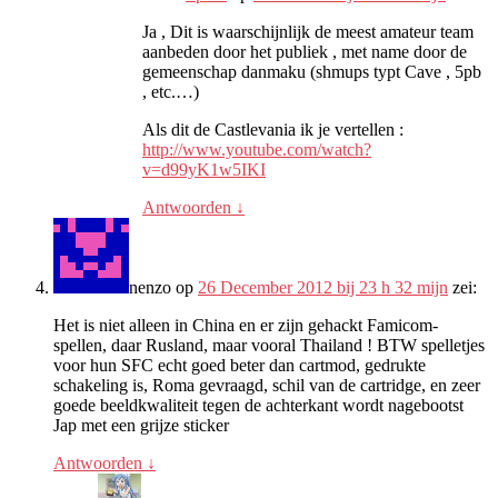
Ja , Dit is waarschijnlijk de meest amateur team
aanbeden door het publiek , met name door de
gemeenschap danmaku (shmups typt Cave , 5pb
, etc.…)
Als dit de Castlevania ik je vertellen :
http://www.youtube.com/watch?
v=d99yK1w5IKI
Antwoorden
↓
nenzo
op
26 December 2012 bij 23 h 32 mijn
zei:
Het is niet alleen in China en er zijn gehackt Famicom-
spellen, daar Rusland, maar vooral Thailand ! BTW spelletjes
voor hun SFC echt goed beter dan cartmod, gedrukte
schakeling is, Roma gevraagd, schil van de cartridge, en zeer
goede beeldkwaliteit tegen de achterkant wordt nagebootst
Jap met een grijze sticker
Antwoorden
↓