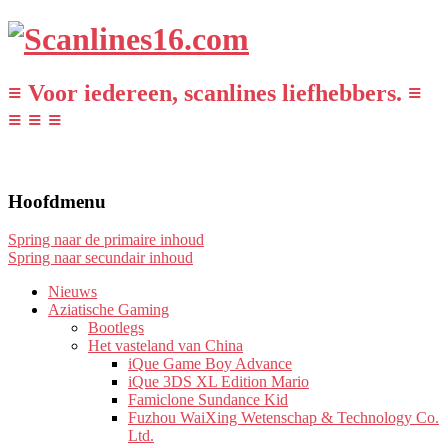
≡ Voor iedereen, scanlines liefhebbers. ≡
≡ ≡ ≡
Hoofdmenu
Spring naar de primaire inhoud
Spring naar secundair inhoud
Nieuws
Aziatische Gaming
Bootlegs
Het vasteland van China
iQue Game Boy Advance
iQue 3DS XL Edition Mario
Famiclone Sundance Kid
Fuzhou WaiXing Wetenschap & Technology Co.
Ltd.