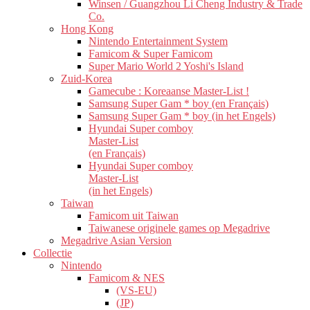
Winsen / Guangzhou Li Cheng Industry & Trade
Co.
Hong Kong
Nintendo Entertainment System
Famicom & Super Famicom
Super Mario World 2 Yoshi's Island
Zuid-Korea
Gamecube : Koreaanse Master-List !
Samsung Super Gam * boy (en Français)
Samsung Super Gam * boy (in het Engels)
Hyundai Super comboy
Master-List
(en Français)
Hyundai Super comboy
Master-List
(in het Engels)
Taiwan
Famicom uit Taiwan
Taiwanese originele games op Megadrive
Megadrive Asian Version
Collectie
Nintendo
Famicom & NES
(VS-EU)
(JP)