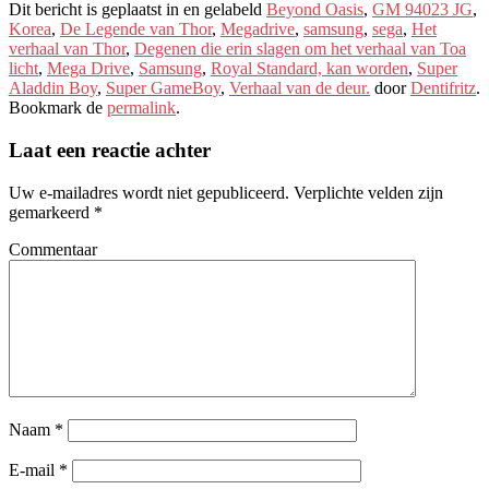
Dit bericht is geplaatst in en gelabeld
Beyond Oasis
,
GM 94023 JG
,
Korea
,
De Legende van Thor
,
Megadrive
,
samsung
,
sega
,
Het
verhaal van Thor
,
Degenen die erin slagen om het verhaal van Toa
licht
,
Mega Drive
,
Samsung
,
Royal Standard, kan worden
,
Super
Aladdin Boy
,
Super GameBoy
,
Verhaal van de deur.
door
Dentifritz
.
Bookmark de
permalink
.
Laat een reactie achter
Uw e-mailadres wordt niet gepubliceerd.
Verplichte velden zijn
gemarkeerd
*
Commentaar
Naam
*
E-mail
*