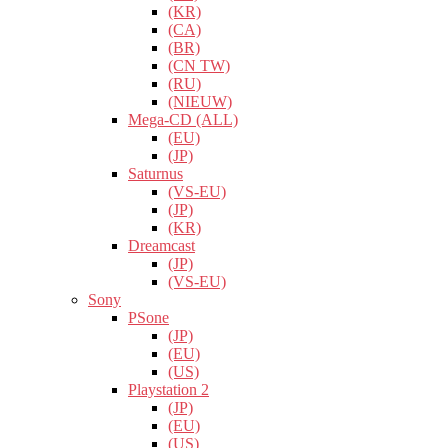
(KR)
(CA)
(BR)
(CN TW)
(RU)
(NIEUW)
Mega-CD (ALL)
(EU)
(JP)
Saturnus
(VS-EU)
(JP)
(KR)
Dreamcast
(JP)
(VS-EU)
Sony
PSone
(JP)
(EU)
(US)
Playstation 2
(JP)
(EU)
(US)