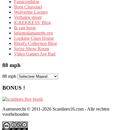
Famicomblog
Boor Chavouet
Wolverine Looney
Verhalen stront
iGREKKESS' Blog
Ik zag hoog
lafautealamanette.org
Looking Glass House
Rhod's Collection Blog
Sp!nz Show Room
Video Games Are Rad
88 mph
88 mph
BONUS !
Auteursrecht © 2011-2026 Scanlines16.com - Alle rechten
voorbehouden