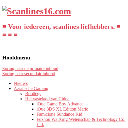
≡ Voor iedereen, scanlines liefhebbers. ≡
≡ ≡ ≡
Hoofdmenu
Spring naar de primaire inhoud
Spring naar secundair inhoud
Nieuws
Aziatische Gaming
Bootlegs
Het vasteland van China
iQue Game Boy Advance
iQue 3DS XL Edition Mario
Famiclone Sundance Kid
Fuzhou WaiXing Wetenschap & Technology Co.
Ltd.