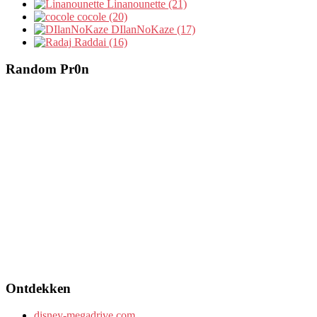
Linanounette (21)
cocole (20)
DIlanNoKaze (17)
Raddai (16)
Random Pr0n
Ontdekken
disney-megadrive.com