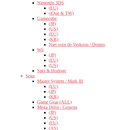
Nintendo 3DS
(EU)
(iQue & TW)
Gamecube
(JP)
(US)
(EU)
(KR)
Niet voor de Verkoop / Demos
Wii
(JP)
(EU)
(US)
Spel & Horloge
Sega
Master System / Mark III
(EU)
(JP)
(KR)
Game Gear (ALL)
Mega Drive / Genesis
(JP)
(US)
(EU)
(AS)