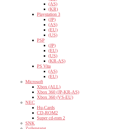
(AS)
(KR)
Playstation 3
(JP)
(AS)
(EU)
(US)
PSP
(JP)
(EU)
(US)
(KR-AS)
PS Vita
(AS)
(EU)
Microsoft
Xbox (ALL)
Xbox 360 (JP-KR-AS)
Xbox 360 (VS-EU)
NEC
Hu-Cards
CD-ROM2
Super cd-rom 2
SNK
Zuilengang