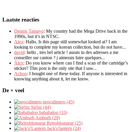
Laatste reacties
Dennis Tamayo
:
My country had the Mega Drive back in the
1990s
,
but it’s in NTSC
.
Alex
: Hallo.
Is this page still somewhat looked at
?
I am
looking to complete my korean collection
,
but do not have..
.
david
:
hello
,
tres bel article
!
aurais tu des adresses a me
conseiller sur canton
?
j aimerais faire quelques..
.
Álex
: Do you know where can I find a scan of the cartridge’s
sticker? This post is the only site that I saw...
Achoo
: I bought one of these today. If anyone is interested in
knowing anything about it, let me know.
De + veel
neocalimero (45)
Sp!nz (44)
bababaloo (33)
Ambseb (29)
Retroblogueur (25)
Jack'o'lantern (24)