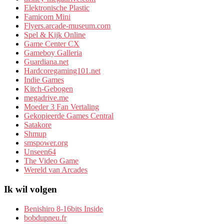
Elektronische Plastic
Famicom Mini
Flyers.arcade-museum.com
Spel & Kijk Online
Game Center CX
Gameboy Galleria
Guardiana.net
Hardcoregaming101.net
Indie Games
Kitch-Gebogen
megadrive.me
Moeder 3 Fan Vertaling
Gekopieerde Games Central
Satakore
Shmup
smspower.org
Unseen64
The Video Game
Wereld van Arcades
Ik wil volgen
Benishiro 8-16bits Inside
bobdupneu.fr