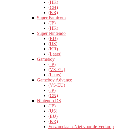
(HK)
(CH)
(KR)
Super Famicom
(JP)
(HK)
Super Nintendo
(EU)
(US)
(KR)
(Laars)
Gameboy
(JP)
(VS-EU)
(Laars)
Gameboy Advance
(VS-EU)
(JP)
(CN)
Nintendo DS
(JP)
(US)
(EU)
(KR)
Verzamelaar / Niet voor de Verkoop