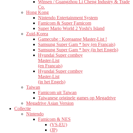
Winsen / Guangzhou Li Cheng Industry & Trade
Co.
Hong Kong
Nintendo Entertainment System
Famicom & Super Famicom
Super Mario World 2 Yoshi's Island
Zuid-Korea
Gamecube : Koreaanse Master-List !
Samsung Super Gam * boy (en Français)
Samsung Super Gam * boy (in het Engels)
Hyundai Super comboy
Master-List
(en Français)
Hyundai Super comboy
Master-List
(in het Engels)
Taiwan
Famicom uit Taiwan
Taiwanese originele games op Megadrive
Megadrive Asian Version
Collectie
Nintendo
Famicom & NES
(VS-EU)
(JP)