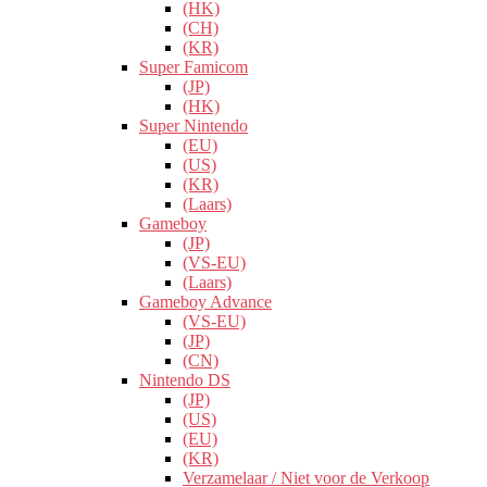
(HK)
(CH)
(KR)
Super Famicom
(JP)
(HK)
Super Nintendo
(EU)
(US)
(KR)
(Laars)
Gameboy
(JP)
(VS-EU)
(Laars)
Gameboy Advance
(VS-EU)
(JP)
(CN)
Nintendo DS
(JP)
(US)
(EU)
(KR)
Verzamelaar / Niet voor de Verkoop