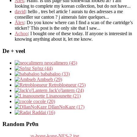
Alex
: Hallo.
Is this page still somewhat looked at
?
I am
looking to complete my korean collection
,
but do not have..
.
david
:
hello
,
tres bel article
!
aurais tu des adresses a me
conseiller sur canton
?
j aimerais faire quelques..
.
Álex
: Do you know where can I find a scan of the cartridge’s
sticker? This post is the only site that I saw...
Achoo
: I bought one of these today. If anyone is interested in
knowing anything about it, let me know.
De + veel
neocalimero (45)
Sp!nz (44)
bababaloo (33)
Ambseb (29)
Retroblogueur (25)
Jack'o'lantern (24)
Linanounette (21)
cocole (20)
DIlanNoKaze (17)
Raddai (16)
Random Pr0n