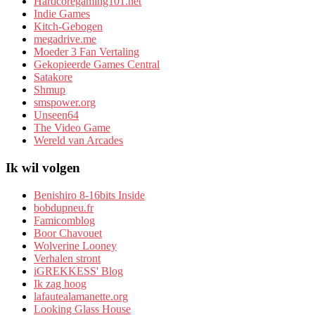
Hardcoregaming101.net
Indie Games
Kitch-Gebogen
megadrive.me
Moeder 3 Fan Vertaling
Gekopieerde Games Central
Satakore
Shmup
smspower.org
Unseen64
The Video Game
Wereld van Arcades
Ik wil volgen
Benishiro 8-16bits Inside
bobdupneu.fr
Famicomblog
Boor Chavouet
Wolverine Looney
Verhalen stront
iGREKKESS' Blog
Ik zag hoog
lafautealamanette.org
Looking Glass House