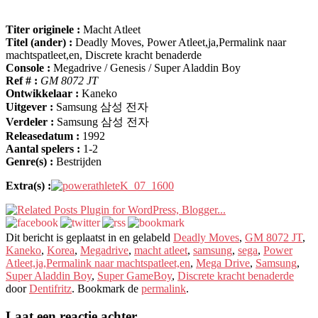
Titer originele :
Macht Atleet
Titel (ander) :
Deadly Moves, Power Atleet,ja,Permalink naar
machtspatleet,en, Discrete kracht benaderde
Console :
Megadrive / Genesis / Super Aladdin Boy
Ref # :
GM 8072 JT
Ontwikkelaar :
Kaneko
Uitgever :
Samsung 삼성 전자
Verdeler :
Samsung 삼성 전자
Releasedatum :
1992
Aantal spelers :
1-2
Genre(s) :
Bestrijden
Extra(s) :
Dit bericht is geplaatst in en gelabeld
Deadly Moves
,
GM 8072 JT
,
Kaneko
,
Korea
,
Megadrive
,
macht atleet
,
samsung
,
sega
,
Power
Atleet,ja,Permalink naar machtspatleet,en
,
Mega Drive
,
Samsung
,
Super Aladdin Boy
,
Super GameBoy
,
Discrete kracht benaderde
door
Dentifritz
. Bookmark de
permalink
.
Laat een reactie achter