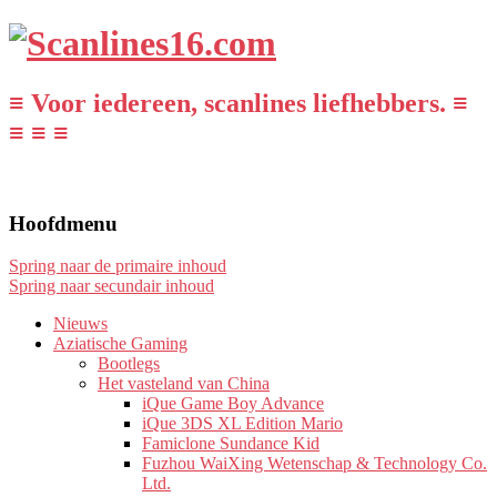
≡ Voor iedereen, scanlines liefhebbers. ≡
≡ ≡ ≡
Hoofdmenu
Spring naar de primaire inhoud
Spring naar secundair inhoud
Nieuws
Aziatische Gaming
Bootlegs
Het vasteland van China
iQue Game Boy Advance
iQue 3DS XL Edition Mario
Famiclone Sundance Kid
Fuzhou WaiXing Wetenschap & Technology Co.
Ltd.