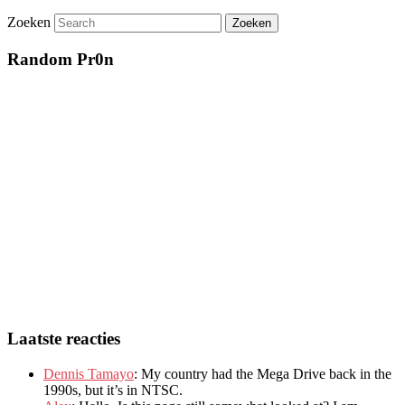
Zoeken
Random Pr0n
Laatste reacties
Dennis Tamayo
:
My country had the Mega Drive back in the
1990s
,
but it’s in NTSC
.