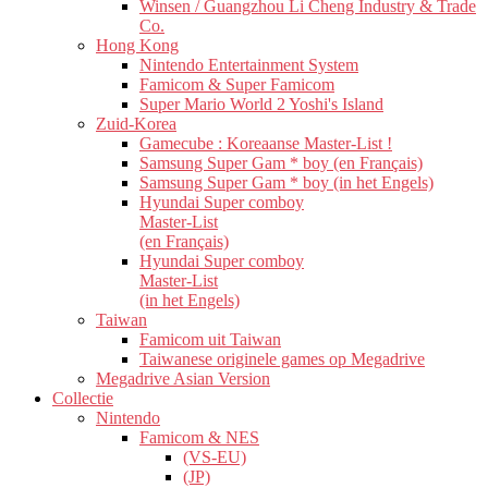
Winsen / Guangzhou Li Cheng Industry & Trade
Co.
Hong Kong
Nintendo Entertainment System
Famicom & Super Famicom
Super Mario World 2 Yoshi's Island
Zuid-Korea
Gamecube : Koreaanse Master-List !
Samsung Super Gam * boy (en Français)
Samsung Super Gam * boy (in het Engels)
Hyundai Super comboy
Master-List
(en Français)
Hyundai Super comboy
Master-List
(in het Engels)
Taiwan
Famicom uit Taiwan
Taiwanese originele games op Megadrive
Megadrive Asian Version
Collectie
Nintendo
Famicom & NES
(VS-EU)
(JP)