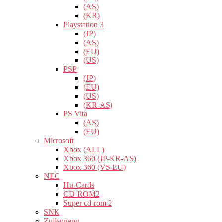
(AS)
(KR)
Playstation 3
(JP)
(AS)
(EU)
(US)
PSP
(JP)
(EU)
(US)
(KR-AS)
PS Vita
(AS)
(EU)
Microsoft
Xbox (ALL)
Xbox 360 (JP-KR-AS)
Xbox 360 (VS-EU)
NEC
Hu-Cards
CD-ROM2
Super cd-rom 2
SNK
Zuilengang