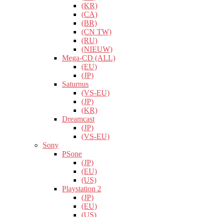
(KR)
(CA)
(BR)
(CN TW)
(RU)
(NIEUW)
Mega-CD (ALL)
(EU)
(JP)
Saturnus
(VS-EU)
(JP)
(KR)
Dreamcast
(JP)
(VS-EU)
Sony
PSone
(JP)
(EU)
(US)
Playstation 2
(JP)
(EU)
(US)