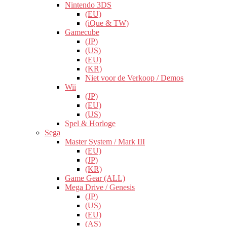
Nintendo 3DS
(EU)
(iQue & TW)
Gamecube
(JP)
(US)
(EU)
(KR)
Niet voor de Verkoop / Demos
Wii
(JP)
(EU)
(US)
Spel & Horloge
Sega
Master System / Mark III
(EU)
(JP)
(KR)
Game Gear (ALL)
Mega Drive / Genesis
(JP)
(US)
(EU)
(AS)