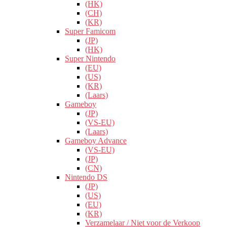
(HK)
(CH)
(KR)
Super Famicom
(JP)
(HK)
Super Nintendo
(EU)
(US)
(KR)
(Laars)
Gameboy
(JP)
(VS-EU)
(Laars)
Gameboy Advance
(VS-EU)
(JP)
(CN)
Nintendo DS
(JP)
(US)
(EU)
(KR)
Verzamelaar / Niet voor de Verkoop