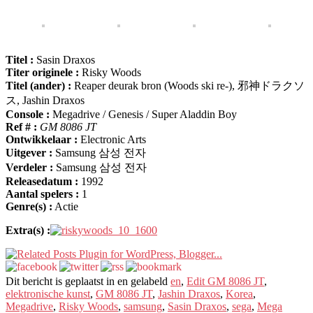
Titel :
Sasin Draxos
Titer originele :
Risky Woods
Titel (ander) :
Reaper deurak bron (Woods ski re-),
邪神ドラクソ
ス
, Jashin Draxos
Console :
Megadrive / Genesis / Super Aladdin Boy
Ref # :
GM 8086 JT
Ontwikkelaar :
Electronic Arts
Uitgever :
Samsung 삼성 전자
Verdeler :
Samsung 삼성 전자
Releasedatum :
1992
Aantal spelers :
1
Genre(s) :
Actie
Extra(s) :
Dit bericht is geplaatst in en gelabeld
en
,
Edit GM
8086 JT
,
elektronische kunst
,
GM 8086 JT
,
Jashin Draxos
,
Korea
,
Megadrive
,
Risky Woods
,
samsung
,
Sasin Draxos
,
sega
,
Mega