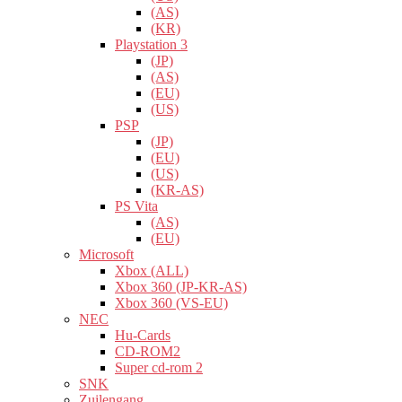
(AS)
(KR)
Playstation 3
(JP)
(AS)
(EU)
(US)
PSP
(JP)
(EU)
(US)
(KR-AS)
PS Vita
(AS)
(EU)
Microsoft
Xbox (ALL)
Xbox 360 (JP-KR-AS)
Xbox 360 (VS-EU)
NEC
Hu-Cards
CD-ROM2
Super cd-rom 2
SNK
Zuilengang