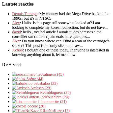
Laatste reacties
Dennis Tamayo
:
My country had the Mega Drive back in the
1990s
,
but it’s in NTSC
.
Alex
: Hallo.
Is this page still somewhat looked at
?
I am
looking to complete my korean collection
,
but do not have..
.
david
:
hello
,
tres bel article
!
aurais tu des adresses a me
conseiller sur canton
?
j aimerais faire quelques..
.
Álex
: Do you know where can I find a scan of the cartridge’s
sticker? This post is the only site that I saw...
Achoo
: I bought one of these today. If anyone is interested in
knowing anything about it, let me know.
De + veel
neocalimero (45)
Sp!nz (44)
bababaloo (33)
Ambseb (29)
Retroblogueur (25)
Jack'o'lantern (24)
Linanounette (21)
cocole (20)
DIlanNoKaze (17)