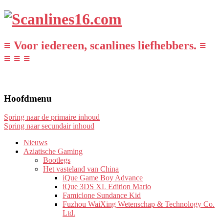
≡ Voor iedereen, scanlines liefhebbers. ≡
≡ ≡ ≡
Hoofdmenu
Spring naar de primaire inhoud
Spring naar secundair inhoud
Nieuws
Aziatische Gaming
Bootlegs
Het vasteland van China
iQue Game Boy Advance
iQue 3DS XL Edition Mario
Famiclone Sundance Kid
Fuzhou WaiXing Wetenschap & Technology Co.
Ltd.