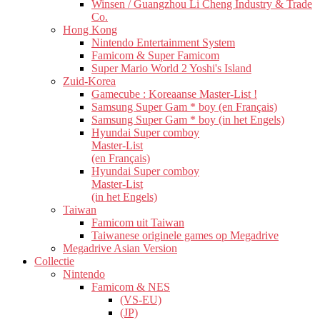
Winsen / Guangzhou Li Cheng Industry & Trade
Co.
Hong Kong
Nintendo Entertainment System
Famicom & Super Famicom
Super Mario World 2 Yoshi's Island
Zuid-Korea
Gamecube : Koreaanse Master-List !
Samsung Super Gam * boy (en Français)
Samsung Super Gam * boy (in het Engels)
Hyundai Super comboy
Master-List
(en Français)
Hyundai Super comboy
Master-List
(in het Engels)
Taiwan
Famicom uit Taiwan
Taiwanese originele games op Megadrive
Megadrive Asian Version
Collectie
Nintendo
Famicom & NES
(VS-EU)
(JP)