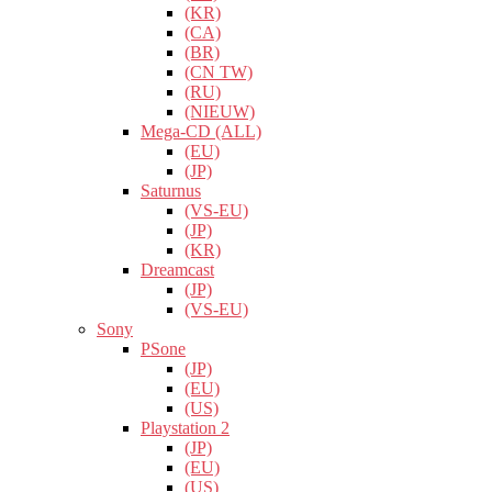
(KR)
(CA)
(BR)
(CN TW)
(RU)
(NIEUW)
Mega-CD (ALL)
(EU)
(JP)
Saturnus
(VS-EU)
(JP)
(KR)
Dreamcast
(JP)
(VS-EU)
Sony
PSone
(JP)
(EU)
(US)
Playstation 2
(JP)
(EU)
(US)