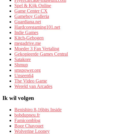
Flyers.arcade-museum.com
Spel & Kijk Online
Game Center CX
Gameboy Galleria
Guardiana.net
Hardcoregaming101.net
Indie Games
Kitch-Gebogen
megadrive.me
Moeder 3 Fan Vertaling
Gekopieerde Games Central
Satakore
Shmup
smspower.org
Unseen64
The Video Game
Wereld van Arcades
Ik wil volgen
Benishiro 8-16bits Inside
bobdupneu.fr
Famicomblog
Boor Chavouet
Wolverine Looney