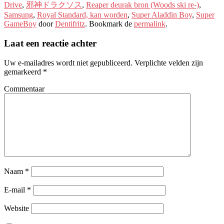
Drive
,
邪神ドラクソス
,
Reaper deurak bron (Woods ski re-)
,
Samsung
,
Royal Standard, kan worden
,
Super Aladdin Boy
,
Super
GameBoy
door
Dentifritz
. Bookmark de
permalink
.
Laat een reactie achter
Uw e-mailadres wordt niet gepubliceerd.
Verplichte velden zijn
gemarkeerd
*
Commentaar
Naam
*
E-mail
*
Website