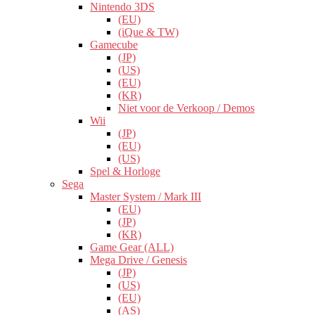
Nintendo 3DS
(EU)
(iQue & TW)
Gamecube
(JP)
(US)
(EU)
(KR)
Niet voor de Verkoop / Demos
Wii
(JP)
(EU)
(US)
Spel & Horloge
Sega
Master System / Mark III
(EU)
(JP)
(KR)
Game Gear (ALL)
Mega Drive / Genesis
(JP)
(US)
(EU)
(AS)