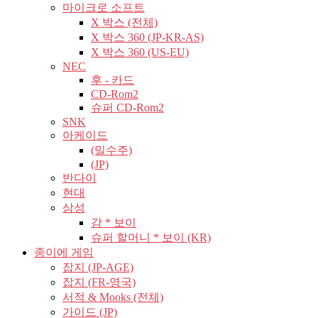
마이크로 소프트
X 박스 (전체)
X 박스 360 (JP-KR-AS)
X 박스 360 (US-EU)
NEC
후 - 카드
CD-Rom2
슈퍼 CD-Rom2
SNK
아케이드
(밀수주)
(JP)
반다이
현대
삼성
감 * 보이
슈퍼 할머니 * 보이 (KR)
종이에 게임
잡지 (JP-AGE)
잡지 (FR-영국)
서적 & Mooks (전체)
가이드 (JP)