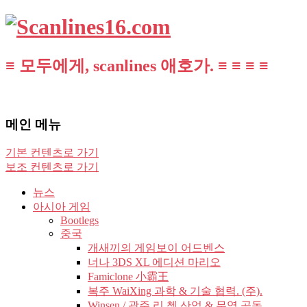
≡ 모두에게, scanlines 애호가. ≡ ≡ ≡ ≡
메인 메뉴
기본 컨텐츠로 가기
보조 컨텐츠로 가기
뉴스
아시아 게임
Bootlegs
중국
개새끼의 게임보이 어드벤스
너나 3DS XL 에디션 마리오
Famiclone 小霸王
복주 WaiXing 과학 & 기술 협력. (주).
Winsen / 광주 리 쳉 산업 & 무역 공동.