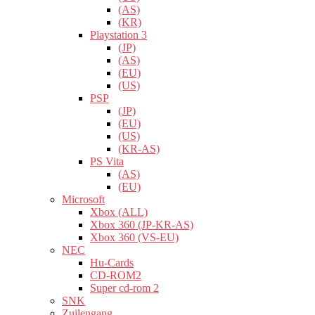
(AS)
(KR)
Playstation 3
(JP)
(AS)
(EU)
(US)
PSP
(JP)
(EU)
(US)
(KR-AS)
PS Vita
(AS)
(EU)
Microsoft
Xbox (ALL)
Xbox 360 (JP-KR-AS)
Xbox 360 (VS-EU)
NEC
Hu-Cards
CD-ROM2
Super cd-rom 2
SNK
Zuilengang