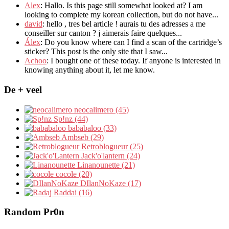
Alex
: Hallo.
Is this page still somewhat looked at
?
I am
looking to complete my korean collection
,
but do not have..
.
david
:
hello
,
tres bel article
!
aurais tu des adresses a me
conseiller sur canton
?
j aimerais faire quelques..
.
Álex
: Do you know where can I find a scan of the cartridge’s
sticker? This post is the only site that I saw...
Achoo
: I bought one of these today. If anyone is interested in
knowing anything about it, let me know.
De + veel
neocalimero (45)
Sp!nz (44)
bababaloo (33)
Ambseb (29)
Retroblogueur (25)
Jack'o'lantern (24)
Linanounette (21)
cocole (20)
DIlanNoKaze (17)
Raddai (16)
Random Pr0n