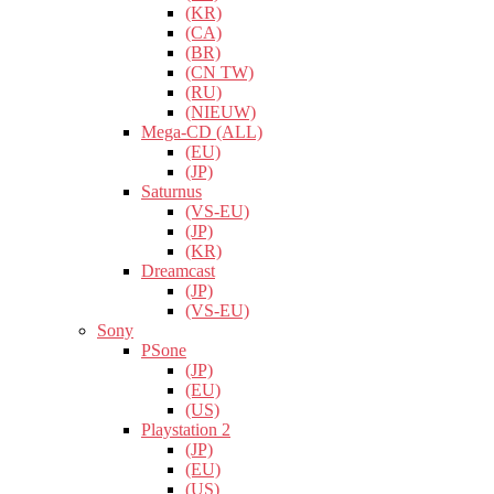
(KR)
(CA)
(BR)
(CN TW)
(RU)
(NIEUW)
Mega-CD (ALL)
(EU)
(JP)
Saturnus
(VS-EU)
(JP)
(KR)
Dreamcast
(JP)
(VS-EU)
Sony
PSone
(JP)
(EU)
(US)
Playstation 2
(JP)
(EU)
(US)