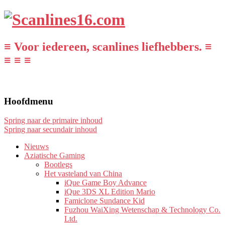
≡ Voor iedereen, scanlines liefhebbers. ≡
≡ ≡ ≡
Hoofdmenu
Spring naar de primaire inhoud
Spring naar secundair inhoud
Nieuws
Aziatische Gaming
Bootlegs
Het vasteland van China
iQue Game Boy Advance
iQue 3DS XL Edition Mario
Famiclone Sundance Kid
Fuzhou WaiXing Wetenschap & Technology Co.
Ltd.