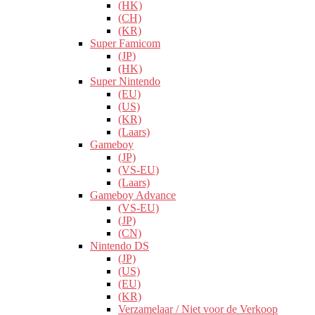
(HK)
(CH)
(KR)
Super Famicom
(JP)
(HK)
Super Nintendo
(EU)
(US)
(KR)
(Laars)
Gameboy
(JP)
(VS-EU)
(Laars)
Gameboy Advance
(VS-EU)
(JP)
(CN)
Nintendo DS
(JP)
(US)
(EU)
(KR)
Verzamelaar / Niet voor de Verkoop