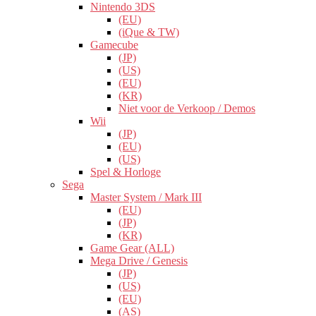
Nintendo 3DS
(EU)
(iQue & TW)
Gamecube
(JP)
(US)
(EU)
(KR)
Niet voor de Verkoop / Demos
Wii
(JP)
(EU)
(US)
Spel & Horloge
Sega
Master System / Mark III
(EU)
(JP)
(KR)
Game Gear (ALL)
Mega Drive / Genesis
(JP)
(US)
(EU)
(AS)