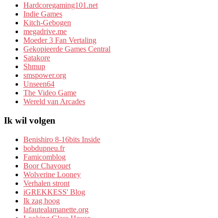
Hardcoregaming101.net
Indie Games
Kitch-Gebogen
megadrive.me
Moeder 3 Fan Vertaling
Gekopieerde Games Central
Satakore
Shmup
smspower.org
Unseen64
The Video Game
Wereld van Arcades
Ik wil volgen
Benishiro 8-16bits Inside
bobdupneu.fr
Famicomblog
Boor Chavouet
Wolverine Looney
Verhalen stront
iGREKKESS' Blog
Ik zag hoog
lafautealamanette.org