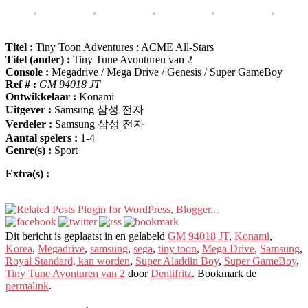
Titel :
Tiny Toon Adventures : ACME All-Stars
Titel (ander) :
Tiny Tune Avonturen van 2
Console :
Megadrive / Mega Drive / Genesis / Super GameBoy
Ref # :
GM 94018 JT
Ontwikkelaar :
Konami
Uitgever :
Samsung 삼성 전자
Verdeler :
Samsung 삼성 전자
Aantal spelers :
1-4
Genre(s) :
Sport
Extra(s) :
Dit bericht is geplaatst in en gelabeld
GM 94018 JT
,
Konami
,
Korea
,
Megadrive
,
samsung
,
sega
,
tiny toon
,
Mega Drive
,
Samsung
,
Royal Standard, kan worden
,
Super Aladdin Boy
,
Super GameBoy
,
Tiny Tune Avonturen van 2
door
Dentifritz
. Bookmark de
permalink
.