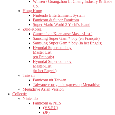
Winsen / Guangzhou Li Cheng Industry & Trade
Co.
Hong Kong
Nintendo Entertainment System
Famicom & Super Famicom
Super Mario World 2 Yoshi's Island
Zuid-Korea
Gamecube : Koreaanse Master-List !
Samsung Super Gam * boy (en Français)
Samsung Super Gam * boy (in het Engels)
Hyundai Super comboy
Master-List
(en Français)
Hyundai Super comboy
Master-List
(in het Engels)
Taiwan
Famicom uit Taiwan
Taiwanese originele games op Megadrive
Megadrive Asian Version
Collectie
Nintendo
Famicom & NES
(VS-EU)
(JP)