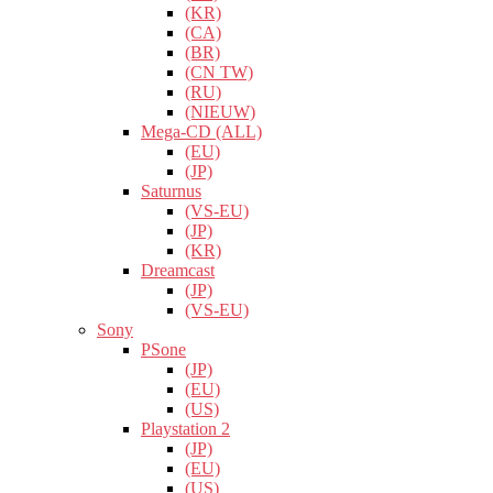
(KR)
(CA)
(BR)
(CN TW)
(RU)
(NIEUW)
Mega-CD (ALL)
(EU)
(JP)
Saturnus
(VS-EU)
(JP)
(KR)
Dreamcast
(JP)
(VS-EU)
Sony
PSone
(JP)
(EU)
(US)
Playstation 2
(JP)
(EU)
(US)