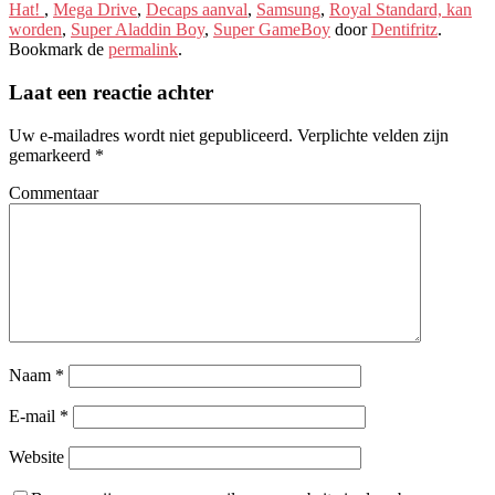
Hat!
,
Mega Drive
,
Decaps aanval
,
Samsung
,
Royal Standard, kan
worden
,
Super Aladdin Boy
,
Super GameBoy
door
Dentifritz
.
Bookmark de
permalink
.
Laat een reactie achter
Uw e-mailadres wordt niet gepubliceerd.
Verplichte velden zijn
gemarkeerd
*
Commentaar
Naam
*
E-mail
*
Website