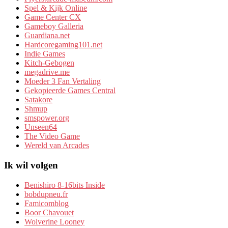
Spel & Kijk Online
Game Center CX
Gameboy Galleria
Guardiana.net
Hardcoregaming101.net
Indie Games
Kitch-Gebogen
megadrive.me
Moeder 3 Fan Vertaling
Gekopieerde Games Central
Satakore
Shmup
smspower.org
Unseen64
The Video Game
Wereld van Arcades
Ik wil volgen
Benishiro 8-16bits Inside
bobdupneu.fr
Famicomblog
Boor Chavouet
Wolverine Looney