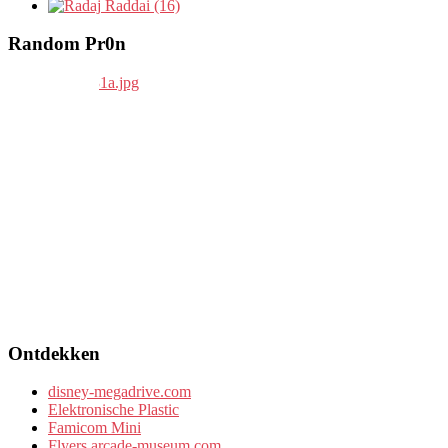
Raddai (16)
Random Pr0n
Ontdekken
disney-megadrive.com
Elektronische Plastic
Famicom Mini
Flyers.arcade-museum.com