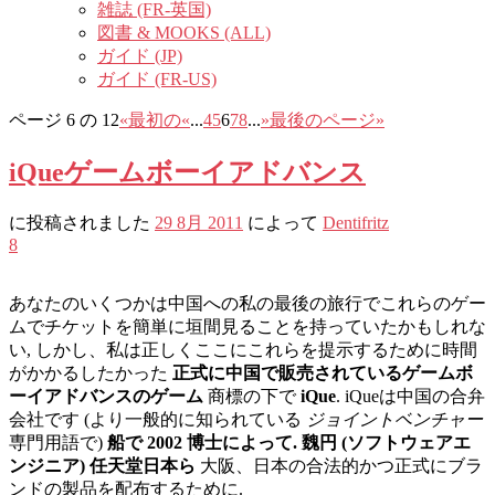
雑誌 (FR-英国)
図書 & MOOKS (ALL)
ガイド (JP)
ガイド (FR-US)
ページ 6 の 12
«最初の
«
...
4
5
6
7
8
...
»
最後のページ»
iQueゲームボーイアドバンス
に投稿されました
29 8月 2011
によって
Dentifritz
8
あなたのいくつかは中国への私の最後の旅行でこれらのゲー
ムでチケットを簡単に垣間見ることを持っていたかもしれな
い, しかし、私は正しくここにこれらを提示するために時間
がかかるしたかった
正式に中国で販売されているゲームボ
ーイアドバンスのゲーム
商標の下で
iQue
. iQueは中国の合弁
会社です (より一般的に知られている
ジョイントベンチャー
専門用語で)
船で 2002 博士によって. 魏円 (ソフトウェアエ
ンジニア) 任天堂日本ら
大阪、日本の合法的かつ正式にブラ
ンドの製品を配布するために.