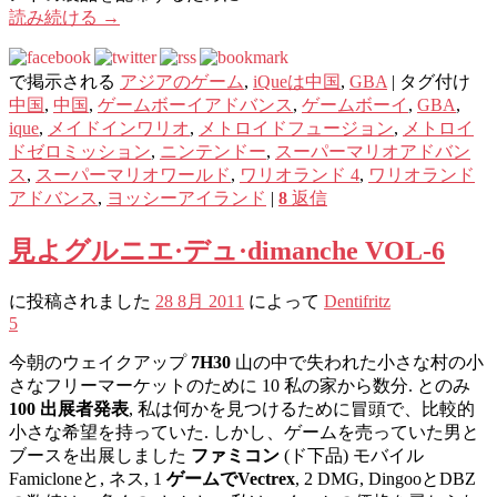
読み続ける
→
で掲示される
アジアのゲーム
,
iQueは中国
,
GBA
|
タグ付け
中国
,
中国
,
ゲームボーイアドバンス
,
ゲームボーイ
,
GBA
,
ique
,
メイドインワリオ
,
メトロイドフュージョン
,
メトロイ
ドゼロミッション
,
ニンテンドー
,
スーパーマリオアドバン
ス
,
スーパーマリオワールド
,
ワリオランド 4
,
ワリオランド
アドバンス
,
ヨッシーアイランド
|
8
返信
見よグルニエ·デュ·dimanche VOL-6
に投稿されました
28 8月 2011
によって
Dentifritz
5
今朝のウェイクアップ
7H30
山の中で失われた小さな村の小
さなフリーマーケットのために 10 私の家から数分. とのみ
100 出展者発表
, 私は何かを見つけるために冒頭で、比較的
小さな希望を持っていた. しかし、ゲームを売っていた男と
ブースを出展しました
ファミコン
(ド下品) モバイル
Famicloneと, ネス, 1
ゲームでVectrex
, 2 DMG, DingooとDBZ