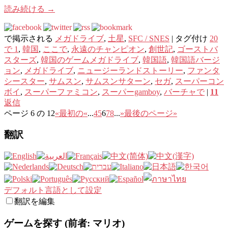
読み続ける
→
で掲示される
メガドライブ
,
土星
,
SFC / SNES
|
タグ付け
20
で 1
,
韓国
,
ここで
,
永遠のチャンピオン
,
創世記
,
ゴーストバ
スターズ
,
韓国のゲームメガドライブ
,
韓国語
,
韓国語バージ
ョン
,
メガドライブ
,
ニュージーランドストーリー
,
ファンタ
シースター
,
サムスン
,
サムスンサターン
,
セガ
,
スーパーコン
ボイ
,
スーパーファミコン
,
スーパーgamboy
,
バーチャで
|
11
返信
ページ 6 の 12
«最初の
«
...
4
5
6
7
8
...
»
最後のページ»
翻訳
デフォルト言語として設定
翻訳を編集
ゲームを探す (前者: マリオ)