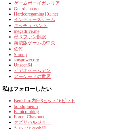
ゲームボーイガレリア
Guardiana.net
Hardcoregaming101.net
インディーズゲーム
キッチュ·ベント
megadrive.me
母 3 ファン翻訳
海賊版ゲームの中央
佐竹
Shmup
smspower.org
Unseen64
ビデオゲームデン
アーケードの世界
私はフォローしたい
Benishiro内部8ビット16ビット
bobdupneu.fr
Famicomblog
Forent Chavouet
クズリバルジョー
たわごとの物語