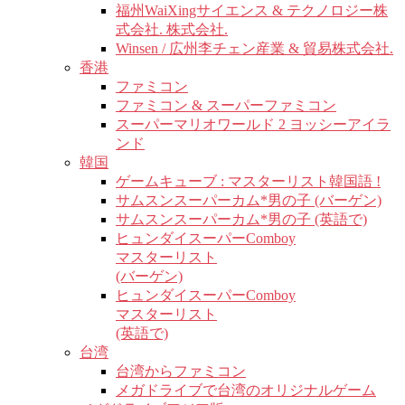
福州WaiXingサイエンス & テクノロジー株
式会社. 株式会社.
Winsen / 広州李チェン産業 & 貿易株式会社.
香港
ファミコン
ファミコン & スーパーファミコン
スーパーマリオワールド 2 ヨッシーアイラ
ンド
韓国
ゲームキューブ : マスターリスト韓国語 !
サムスンスーパーカム*男の子 (バーゲン)
サムスンスーパーカム*男の子 (英語で)
ヒュンダイスーパーComboy
マスターリスト
(バーゲン)
ヒュンダイスーパーComboy
マスターリスト
(英語で)
台湾
台湾からファミコン
メガドライブで台湾のオリジナルゲーム