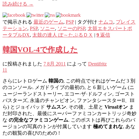
読み続ける
→
で掲示される
最近のゲーム
,
PSP
|
タグ付け
ナムコ
,
プレイス
テーション
,
PSP
,
ソニー
,
ソニーのPSP
,
太鼓エキスパートポ
ータブルDX
,
太鼓の達人 ぽ～たぶるＤＸ
|
9
返信
韓国VOL-4で作成した
に投稿されました
7 8月 2011
によって
Dentifritz
11
さらにレトロゲーム
韓国の
, この時点でそれはゲームだ 3 別
のコンソール. メガドライブの最初の, と 6 新しいゲーム (ニ
ュージーランドストーリー, エコー·ザ·ドルフィン, ゴースト
バスターズ, 永遠のチャンピオン, ファンタシースターII、III
ら) とジョイパッド
サムスン
. その後、土星と
Virualオン
ま
だ封印された、最後にスーパーファミコンカートリッジ奇妙
な
の完全なファミコンゲーム
. このポストは再びこれらのバ
ージョンの写真のトンが付属しています
極めてまれな
, あな
たの観覧の喜びのための !