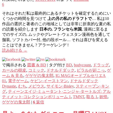
6
それはそれだ私は最終的にあるチケットを確定するためにい
くつかの時間を見つけて
上の月の私のドラフトで
… 私は10
作品の選択と著者のこの地域としては非常に折衷的な夏の私
の読書を紹介します
日本の, フランセら米国
, 漫画に至るま
でのサイズの, ムックやグレート·ウェスタン漫画色を通して
舗装, ソフトカバー付, 他の段ボール… それは喜びを変える
ことはできません ? アラーゲレンデ !
読み続ける
→
で掲示される
図書 & BD
|
タグ付け
BD
,
bodycount
,
ドラッグ
,
カールの樹皮
,
コミック
,
ドナルドダック
,
ビラルが起こっ
,
ゲ
ーム & 見る
,
ゲゲゲの鬼太郎
,
IG MAGオードブルセリエA
01
,
電子ゲーム
,
ケビン·イーストマン
,
ドナルドダック
Dynastie
,
むち
,
メビウス
,
サイモン·Bisley
,
スティーブン·キン
グ
,
ティーンエイジ·ミュータント·ニンジャ·タートルズ: アル
ティメット·コレクションボリューム 1
,
TMNT
,
取る 1
,
妖怪
,
ゲゲゲの鬼太郎
|
6
返信