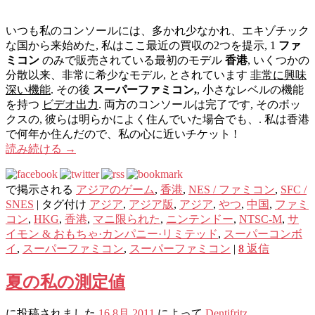
いつも私のコンソールには、多かれ少なかれ、エキゾチック
な国から来始めた, 私はここ最近の買収の2つを提示, 1
ファ
ミコン
のみで販売されている最初のモデル
香港
, いくつかの
分散以来、非常に希少なモデル, とされています
非常に興味
深い機能
. その後
スーパーファミコン,
, 小さなレベルの機能
を持つ
ビデオ出力
. 両方のコンソールは完了です, そのボッ
クスの, 彼らは明らかによく住んでいた場合でも、. 私は香港
で何年か住んだので、私の心に近いチケット !
読み続ける
→
で掲示される
アジアのゲーム
,
香港
,
NES / ファミコン
,
SFC /
SNES
|
タグ付け
アジア
,
アジア版
,
アジア
,
やつ
,
中国
,
ファミ
コン
,
HKG
,
香港
,
マニ限られた
,
ニンテンドー
,
NTSC-M
,
サ
イモン & おもちゃ·カンパニー·リミテッド
,
スーパーコンボ
イ
,
スーパーファミコン
,
スーパーファミコン
|
8
返信
夏の私の測定値
に投稿されました
16 8月 2011
によって
Dentifritz