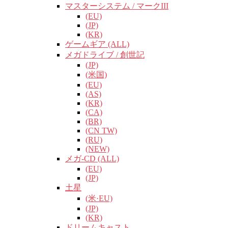
マスターシステム / マークIII
(EU)
(JP)
(KR)
ゲームギア (ALL)
メガドライブ / 創世記
(JP)
(米国)
(EU)
(AS)
(KR)
(CA)
(BR)
(CN TW)
(RU)
(NEW)
メガ-CD (ALL)
(EU)
(JP)
土星
(米·EU)
(JP)
(KR)
ドリームキャスト