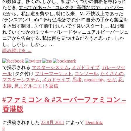
の数値は、多くの, しかし、私はいくつかの価格を尋ねられ
たとき,
すべてがあった “
コレクタ
” 高価なので、ハイパー
.
だから、私は道を費やし, 特に以来、M. 不快以上であった
(ランスアンIL m'a “
それは高価ですか
?” 自分の手から製品を
引き出す制限…). 午前中はいいです良いスタート… 私は離
れていくつかのミッキーパレードやマニュアルビーバージュ
ニアから告白する, 私は何を見つけるだろうと思った. しか
し、しかし、しかし、…
読み続ける
→
で掲示される
マスターシステム
,
メガドライブ
,
ガレ​​ージセ
ール
|
タグ付け
フリーマーケット
,
コンソール
,
たくさんの
,
マスターシステム
,
メガドライブ
,
忍者
,
ragnacenty
,
セガ
,
忍
,
太陽
,
見よグルニエ
|
5
返信
#ファミコン & #スーパーファミコン –
香港版
に投稿されました
23 8月 2011
によって
Dentifritz
8