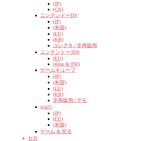
(JP)
(CN)
ニンテンドーDS
(JP)
(米国)
(EU)
(KR)
コレクタ / 非再販用
ニンテンドー3DS
(EU)
(iQue & TW)
ゲームキューブ
(JP)
(米国)
(EU)
(KR)
非再販用 / デモ
wiiの
(JP)
(EU)
(米国)
ゲーム & 見る
セガ