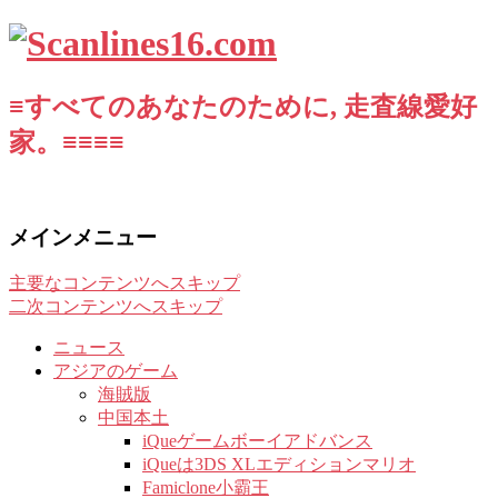
≡すべてのあなたのために, 走査線愛好
家。≡≡≡≡
メインメニュー
主要なコンテンツへスキップ
二次コンテンツへスキップ
ニュース
アジアのゲーム
海賊版
中国本土
iQueゲームボーイアドバンス
iQueは3DS XLエディションマリオ
Famiclone小霸王