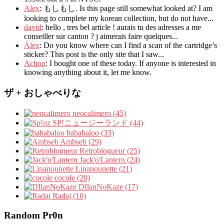
Alex
: もしもし.
Is this page still somewhat looked at
?
I am
looking to complete my korean collection
,
but do not have..
.
david
:
hello
,
tres bel article
!
aurais tu des adresses a me
conseiller sur canton
?
j aimerais faire quelques..
.
Álex
: Do you know where can I find a scan of the cartridge’s
sticker? This post is the only site that I saw...
Achoo
: I bought one of these today. If anyone is interested in
knowing anything about it, let me know.
ザ + おしゃべりな
neocalimero (45)
SP!ニュージーランド (44)
bababaloo (33)
Ambseb (29)
Retroblogueur (25)
Jack'o'Lantern (24)
Linanounette (21)
cocole (20)
DIlanNoKaze (17)
Radaj (16)
Random Pr0n