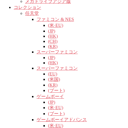
メガドライブアジア版
コレクション
任天堂
ファミコン & NES
(米·EU)
(JP)
(HK)
(CH)
(KR)
スーパーファミコン
(JP)
(HK)
スーパーファミコン
(EU)
(米国)
(KR)
(ブート)
ゲームボーイ
(JP)
(米·EU)
(ブート)
ゲームボーイアドバンス
(米·EU)