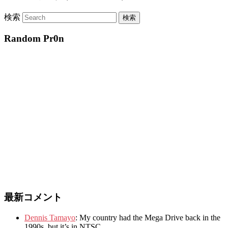
検索
Random Pr0n
最新コメント
Dennis Tamayo
:
My country had the Mega Drive back in the
1990s
,
but it’s in NTSC
.