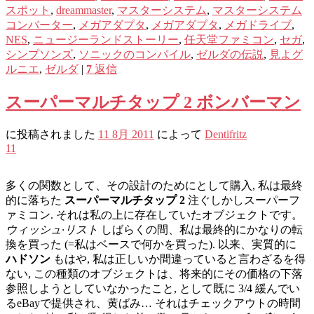
スポット
,
dreammaster
,
マスターシステム
,
マスターシステム
コンバーター
,
メガアダプタ
,
メガアダプタ
,
メガドライブ
,
NES
,
ニュージーランドストーリー
,
任天堂ファミコン
,
セガ
,
シンプソンズ
,
ソニックのコンパイル
,
ゼルダの伝説
,
見よグ
ルニエ
,
ゼルダ
|
7
返信
スーパーマルチタップ 2 ボンバーマン
に投稿されました
11 8月 2011
によって
Dentifritz
11
多くの関数として、その設計のためにとして購入, 私は最終
的に落ちた
スーパーマルチタップ 2
注ぐしかしスーパーフ
ァミコン. それは私の上に存在していたオブジェクトです。
ウィッシュ·リスト
しばらくの間、私は最終的にかなりの転
換を買った (=私はベースで何かを買った). 以来、実質的に
ハドソン
もはや, 私は正しいか間違っていると言わざるを得
ない, この種類のオブジェクトは、将来的にその価格の下落
参照しようとしていなかったこと, として既に 3/4 緩んでい
るeBayで提供され、黄ばみ… それはチェックアウトの時間