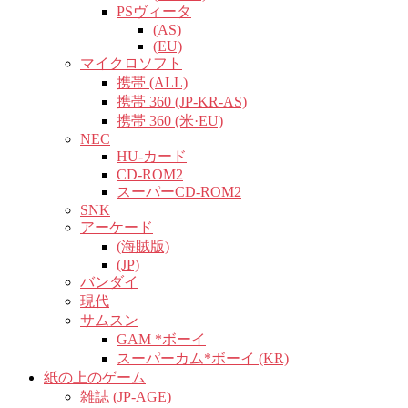
PSヴィータ
(AS)
(EU)
マイクロソフト
携帯 (ALL)
携帯 360 (JP-KR-AS)
携帯 360 (米·EU)
NEC
HU-カード
CD-ROM2
スーパーCD-ROM2
SNK
アーケード
(海賊版)
(JP)
バンダイ
現代
サムスン
GAM *ボーイ
スーパーカム*ボーイ (KR)
紙の上のゲーム
雑誌 (JP-AGE)