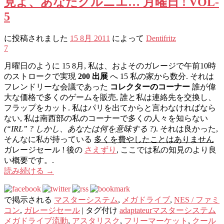
見よ、あなたグルニエ… 月曜日 ! VOL-
5
に投稿されました
15 8月 2011
によって
Dentifritz
7
月曜日のように 15 8月, 私は、およそのガレージで午前10時
のストロークで実現
200 出展
へ 15 私の家から数分. それは
フレンドリーな会議であった
コレクターのコーナー
誰が偉
大な価格で多くのゲームを販売, 誰と私は連絡先を交換し、
フラップをカット. 私はパリを出てからと言わなければなら
ない, 私は南西部の私のコーナーで多くの人々を知らない
(“IRL” ? しかし、あなたは何を意味する ?)
. それは良かった,
そんなに私が持っている
多くを費やしたことはありません
ガレ​​ージセール ! 後の
さえずり
, ここでは私の知見のより良
い概要です。.
読み続ける
→
で掲示される
マスターシステム
,
メガドライブ
,
NES / ファミ
コン
,
ガレ​​ージセール
|
タグ付け
adaptateurマスターシステム
メガドライブ流動
,
アスタリスク
,
フリーマーケット
,
クール