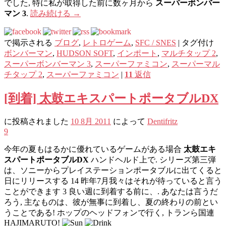
でした, 特に私が取得した前に数ヶ月から
スーパーボンバー
マン 3
.
読み続ける
→
で掲示される
ブログ
,
レトロゲーム
,
SFC / SNES
|
タグ付け
ボンバーマン
,
HUDSON SOFT
,
インポート
,
マルチタップ 2
,
スーパーボンバーマン 3
,
スーパーファミコン
,
スーパーマル
チタップ 2
,
スーパーファミコン
|
11
返信
[到着] 太鼓エキスパートポータブルDX
に投稿されました
10 8月 2011
によって
Dentifritz
9
今年の夏もはるかに優れているゲームがある場合
太鼓エキ
スパートポータブルDX
ハンドヘルド上で. シリーズ第三弾
は、ソニーからプレイステーションポータブルに出てくると
日にリリースする 14 昨年7月我々はそれが待っていると言う
ことができます 3 良い週に到着する前に、. あなたは言うだ
ろう, 主なものは、彼が無事に到着し、夏の終わりの前とい
うことである! ホップのヘッドフォンで行く, トランら国連
HAJIMARUTO!