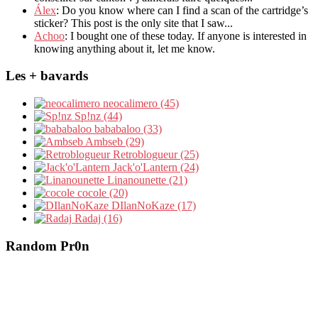
Álex
: Do you know where can I find a scan of the cartridge’s
sticker? This post is the only site that I saw...
Achoo
: I bought one of these today. If anyone is interested in
knowing anything about it, let me know.
Les + bavards
neocalimero (45)
Sp!nz (44)
bababaloo (33)
Ambseb (29)
Retroblogueur (25)
Jack'o'Lantern (24)
Linanounette (21)
cocole (20)
DIlanNoKaze (17)
Radaj (16)
Random Pr0n