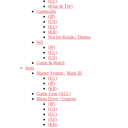
(EU)
(iQue & TW)
Gamecube
(JP)
(US)
(EU)
(KR)
Not for Resale / Demos
Wii
(JP)
(EU)
(US)
Game & Watch
Sega
Master System / Mark III
(EU)
(JP)
(KR)
Game Gear (ALL)
Mega Drive / Genesis
(JP)
(US)
(EU)
(AS)
(KR)