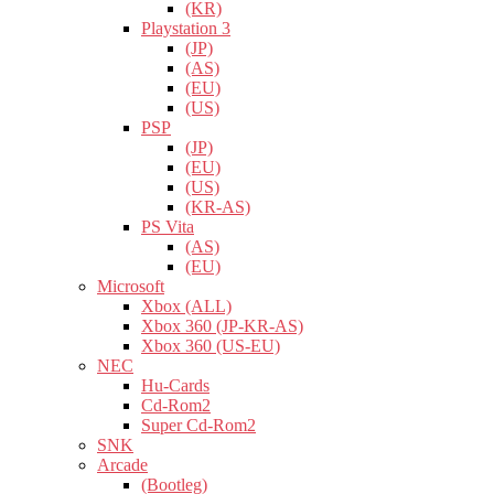
(KR)
Playstation 3
(JP)
(AS)
(EU)
(US)
PSP
(JP)
(EU)
(US)
(KR-AS)
PS Vita
(AS)
(EU)
Microsoft
Xbox (ALL)
Xbox 360 (JP-KR-AS)
Xbox 360 (US-EU)
NEC
Hu-Cards
Cd-Rom2
Super Cd-Rom2
SNK
Arcade
(Bootleg)