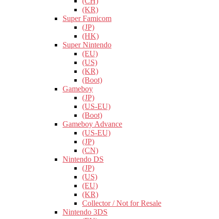
(CH)
(KR)
Super Famicom
(JP)
(HK)
Super Nintendo
(EU)
(US)
(KR)
(Boot)
Gameboy
(JP)
(US-EU)
(Boot)
Gameboy Advance
(US-EU)
(JP)
(CN)
Nintendo DS
(JP)
(US)
(EU)
(KR)
Collector / Not for Resale
Nintendo 3DS