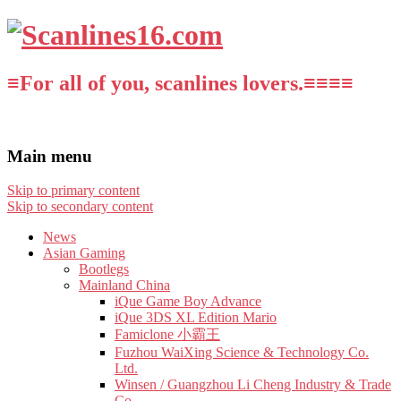
≡For all of you, scanlines lovers.≡≡≡≡
Main menu
Skip to primary content
Skip to secondary content
News
Asian Gaming
Bootlegs
Mainland China
iQue Game Boy Advance
iQue 3DS XL Edition Mario
Famiclone 小霸王
Fuzhou WaiXing Science & Technology Co.
Ltd.
Winsen / Guangzhou Li Cheng Industry & Trade
Co.