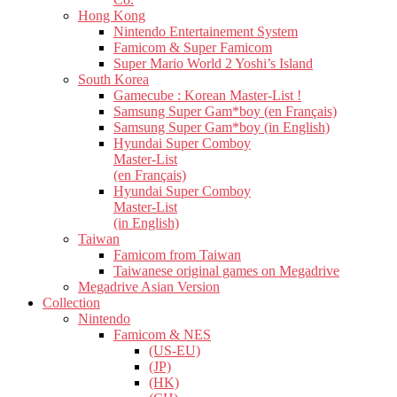
Hong Kong
Nintendo Entertainement System
Famicom & Super Famicom
Super Mario World 2 Yoshi’s Island
South Korea
Gamecube : Korean Master-List !
Samsung Super Gam*boy (en Français)
Samsung Super Gam*boy (in English)
Hyundai Super Comboy
Master-List
(en Français)
Hyundai Super Comboy
Master-List
(in English)
Taiwan
Famicom from Taiwan
Taiwanese original games on Megadrive
Megadrive Asian Version
Collection
Nintendo
Famicom & NES
(US-EU)
(JP)
(HK)