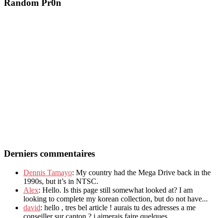
Random Pr0n
Derniers commentaires
Dennis Tamayo
: My country had the Mega Drive back in the
1990s, but it’s in NTSC.
Alex
: Hello. Is this page still somewhat looked at? I am
looking to complete my korean collection, but do not have...
david
: hello , tres bel article ! aurais tu des adresses a me
conseiller sur canton ? j aimerais faire quelques...