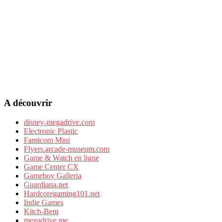
A découvrir
disney-megadrive.com
Electronic Plastic
Famicom Mini
Flyers.arcade-museum.com
Game & Watch en ligne
Game Center CX
Gameboy Galleria
Guardiana.net
Hardcoregaming101.net
Indie Games
Kitch-Bent
megadrive.me