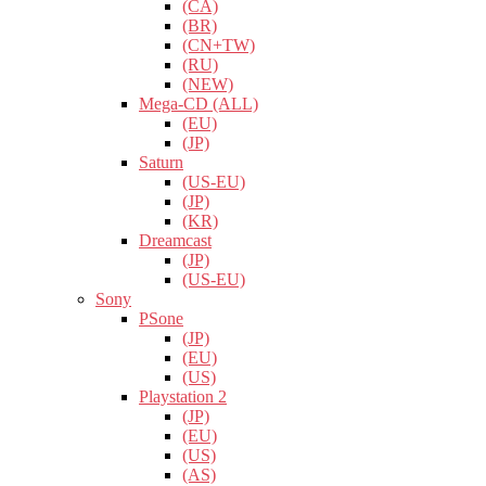
(CA)
(BR)
(CN+TW)
(RU)
(NEW)
Mega-CD (ALL)
(EU)
(JP)
Saturn
(US-EU)
(JP)
(KR)
Dreamcast
(JP)
(US-EU)
Sony
PSone
(JP)
(EU)
(US)
Playstation 2
(JP)
(EU)
(US)
(AS)