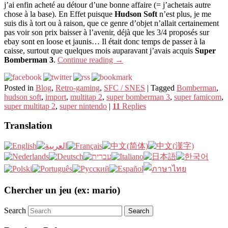
j’ai enfin acheté au détour d’une bonne affaire (= j’achetais autre
chose à la base). En Effet puisque
Hudson Soft
n’est plus, je me
suis dis à tort ou à raison, que ce genre d’objet n’allait certainement
pas voir son prix baisser à l’avenir, déjà que les 3/4 proposés sur
ebay sont en loose et jaunis… Il était donc temps de passer à la
caisse, surtout que quelques mois auparavant j’avais acquis
Super
Bomberman 3
.
Continue reading
→
Posted in
Blog
,
Retro-gaming
,
SFC / SNES
|
Tagged
Bomberman
,
hudson soft
,
import
,
multitap 2
,
super bomberman 3
,
super famicom
,
super multitap 2
,
super nintendo
|
11
Replies
Translation
Chercher un jeu (ex: mario)
Search