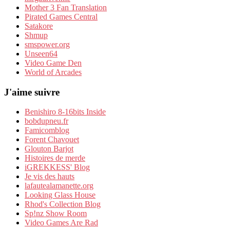
Mother 3 Fan Translation
Pirated Games Central
Satakore
Shmup
smspower.org
Unseen64
Video Game Den
World of Arcades
J'aime suivre
Benishiro 8-16bits Inside
bobdupneu.fr
Famicomblog
Forent Chavouet
Glouton Barjot
Histoires de merde
iGREKKESS' Blog
Je vis des hauts
lafautealamanette.org
Looking Glass House
Rhod's Collection Blog
Sp!nz Show Room
Video Games Are Rad