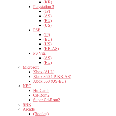
(KR)
Playstation 3
(JP)
(AS)
(EU)
(US)
PSP
(JP)
(EU)
(US)
(KR-AS)
PS Vita
(AS)
(EU)
Microsoft
Xbox (ALL)
Xbox 360 (JP-KR-AS)
Xbox 360 (US-EU)
NEC
Hu-Cards
Cd-Rom2
Super Cd-Rom2
SNK
Arcade
(Bootleg)