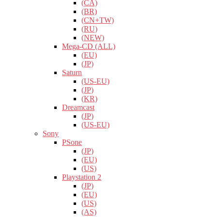
(CA)
(BR)
(CN+TW)
(RU)
(NEW)
Mega-CD (ALL)
(EU)
(JP)
Saturn
(US-EU)
(JP)
(KR)
Dreamcast
(JP)
(US-EU)
Sony
PSone
(JP)
(EU)
(US)
Playstation 2
(JP)
(EU)
(US)
(AS)