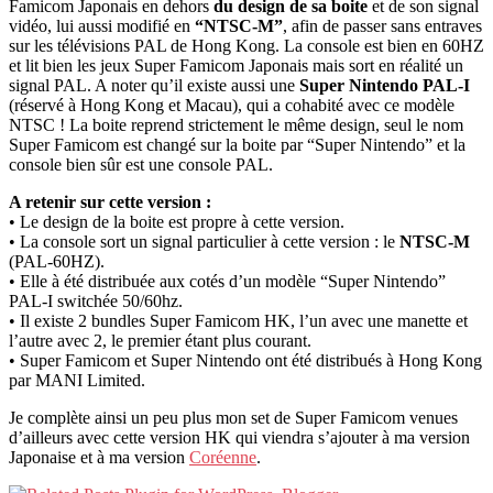
Famicom Japonais en dehors
du design de sa boite
et de son signal
vidéo, lui aussi modifié en
“NTSC-M”
, afin de passer sans entraves
sur les télévisions PAL de Hong Kong. La console est bien en 60HZ
et lit bien les jeux Super Famicom Japonais mais sort en réalité un
signal PAL. A noter qu’il existe aussi une
Super Nintendo PAL-I
(réservé à Hong Kong et Macau), qui a cohabité avec ce modèle
NTSC ! La boite reprend strictement le même design, seul le nom
Super Famicom est changé sur la boite par “Super Nintendo” et la
console bien sûr est une console PAL.
A retenir sur cette version :
• Le design de la boite est propre à cette version.
• La console sort un signal particulier à cette version : le
NTSC-M
(PAL-60HZ).
• Elle à été distribuée aux cotés d’un modèle “Super Nintendo”
PAL-I switchée 50/60hz.
• Il existe 2 bundles Super Famicom HK, l’un avec une manette et
l’autre avec 2, le premier étant plus courant.
• Super Famicom et Super Nintendo ont été distribués à Hong Kong
par MANI Limited.
Je complète ainsi un peu plus mon set de Super Famicom venues
d’ailleurs avec cette version HK qui viendra s’ajouter à ma version
Japonaise et à ma version
Coréenne
.