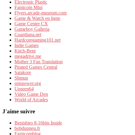
Electronic Plastic
Famicom Mini
Flyers.arcade-museum.com
Game & Watch en ligne
Game Center CX
Gameboy Galleria
Guardiana.net
Hardcoregaming101.net
Indie Games
Kitch-Bent
megadrive.me
Mother 3 Fan Translation
Pirated Games Central
Satakore
Shmup
smspower.org
Unseen64
Video Game Den
World of Arcades
J'aime suivre
Benishiro 8-16bits Inside
bobdupneu.fr
Famicomblog