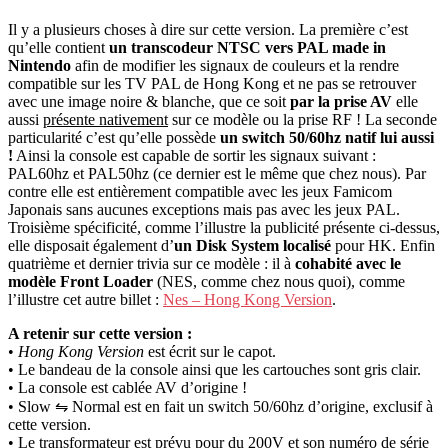
Il y a plusieurs choses à dire sur cette version. La première c’est
qu’elle contient
un transcodeur NTSC vers PAL made in
Nintendo
afin de modifier les signaux de couleurs et la rendre
compatible sur les TV PAL de Hong Kong et ne pas se retrouver
avec une image noire & blanche, que ce soit
par la prise AV
elle
aussi
présente nativement
sur ce modèle ou la prise RF ! La seconde
particularité c’est qu’elle possède
un switch 50/60hz natif lui aussi
!
Ainsi la console est capable de sortir les signaux suivant :
PAL60hz et PAL50hz (ce dernier est le même que chez nous). Par
contre elle est entièrement compatible avec les jeux Famicom
Japonais sans aucunes exceptions mais pas avec les jeux PAL.
Troisième spécificité, comme l’illustre la publicité présente ci-dessus,
elle disposait également d’
un Disk System localisé
pour HK. Enfin
quatrième et dernier trivia sur ce modèle : il à
cohabité avec le
modèle Front Loader
(NES, comme chez nous quoi), comme
l’illustre cet autre billet :
Nes – Hong Kong Version
.
A retenir sur cette version :
•
Hong Kong Version
est écrit sur le capot.
• Le bandeau de la console ainsi que les cartouches sont gris clair.
• La console est cablée AV d’origine !
• Slow ⇋ Normal est en fait un switch 50/60hz d’origine, exclusif à
cette version.
• Le transformateur est prévu pour du 200V et son numéro de série