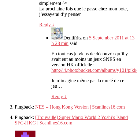
simplement ^^
La prochaine fois que je passe chez mon pote,
j’essayerai d’y penser.
Reply
↓
Dentifritz
on
5 September 2011 at 13
h 28 min
said:
En tout cas je viens de découvrir qu’il y
avait eut au moins un jeux SNES en
version HK officielle :
http://i4.photobucket.com/albums/y101/pikk
Je n’imagine même pas la rareté de ce
jeu…
Reply
↓
Pingback:
NES – Hong Kong Version | Scanlines16.com
Pingback:
[Trouvaille] Super Mario World 2 Yoshi’s Island
SFC-HKG | Scanlines16.com