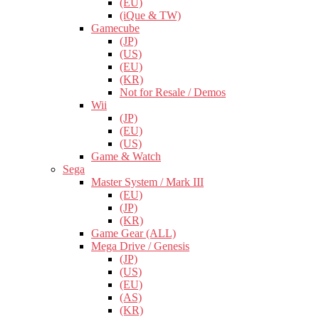
(EU)
(iQue & TW)
Gamecube
(JP)
(US)
(EU)
(KR)
Not for Resale / Demos
Wii
(JP)
(EU)
(US)
Game & Watch
Sega
Master System / Mark III
(EU)
(JP)
(KR)
Game Gear (ALL)
Mega Drive / Genesis
(JP)
(US)
(EU)
(AS)
(KR)