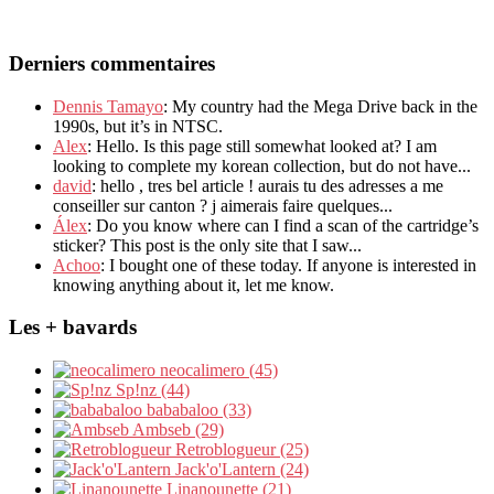
Derniers commentaires
Dennis Tamayo
: My country had the Mega Drive back in the
1990s, but it’s in NTSC.
Alex
: Hello. Is this page still somewhat looked at? I am
looking to complete my korean collection, but do not have...
david
: hello , tres bel article ! aurais tu des adresses a me
conseiller sur canton ? j aimerais faire quelques...
Álex
: Do you know where can I find a scan of the cartridge’s
sticker? This post is the only site that I saw...
Achoo
: I bought one of these today. If anyone is interested in
knowing anything about it, let me know.
Les + bavards
neocalimero (45)
Sp!nz (44)
bababaloo (33)
Ambseb (29)
Retroblogueur (25)
Jack'o'Lantern (24)
Linanounette (21)