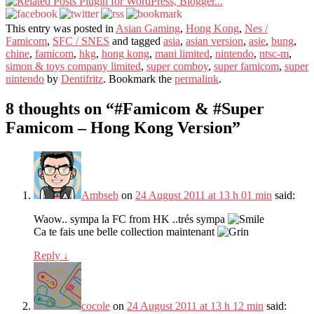
This entry was posted in
Asian Gaming
,
Hong Kong
,
Nes /
Famicom
,
SFC / SNES
and tagged
asia
,
asian version
,
asie
,
bung
,
chine
,
famicom
,
hkg
,
hong kong
,
mani limited
,
nintendo
,
ntsc-m
,
simon & toys company limited
,
super comboy
,
super famicom
,
super
nintendo
by
Dentifritz
. Bookmark the
permalink
.
8 thoughts on “
#Famicom & #Super
Famicom – Hong Kong Version
”
Ambseb
on
24 August 2011 at 13 h 01 min
said:
Waow.. sympa la FC from HK ..trés sympa
Ca te fais une belle collection maintenant
Reply
↓
cocole
on
24 August 2011 at 13 h 12 min
said: