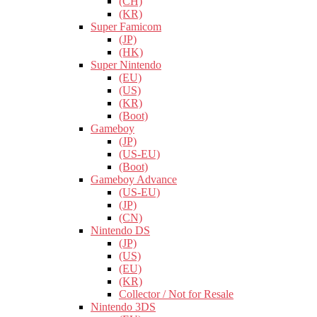
(CH)
(KR)
Super Famicom
(JP)
(HK)
Super Nintendo
(EU)
(US)
(KR)
(Boot)
Gameboy
(JP)
(US-EU)
(Boot)
Gameboy Advance
(US-EU)
(JP)
(CN)
Nintendo DS
(JP)
(US)
(EU)
(KR)
Collector / Not for Resale
Nintendo 3DS