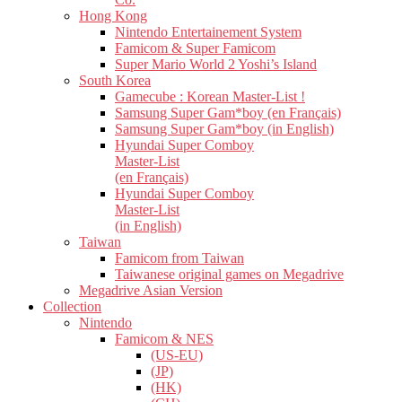
Hong Kong
Nintendo Entertainement System
Famicom & Super Famicom
Super Mario World 2 Yoshi’s Island
South Korea
Gamecube : Korean Master-List !
Samsung Super Gam*boy (en Français)
Samsung Super Gam*boy (in English)
Hyundai Super Comboy
Master-List
(en Français)
Hyundai Super Comboy
Master-List
(in English)
Taiwan
Famicom from Taiwan
Taiwanese original games on Megadrive
Megadrive Asian Version
Collection
Nintendo
Famicom & NES
(US-EU)
(JP)
(HK)