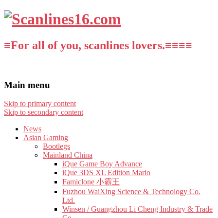
≡For all of you, scanlines lovers.≡≡≡≡
Main menu
Skip to primary content
Skip to secondary content
News
Asian Gaming
Bootlegs
Mainland China
iQue Game Boy Advance
iQue 3DS XL Edition Mario
Famiclone 小霸王
Fuzhou WaiXing Science & Technology Co.
Ltd.
Winsen / Guangzhou Li Cheng Industry & Trade
Co.