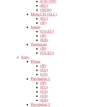
(CN+TW)
(RU)
(NEW)
Mega-CD (ALL)
(EU)
(JP)
Saturn
(US-EU)
(JP)
(KR)
Dreamcast
(JP)
(US-EU)
Sony
PSone
(JP)
(EU)
(US)
Playstation 2
(JP)
(EU)
(US)
(AS)
(KR)
Playstation 3