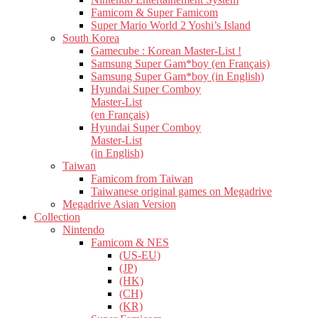
Famicom & Super Famicom
Super Mario World 2 Yoshi’s Island
South Korea
Gamecube : Korean Master-List !
Samsung Super Gam*boy (en Français)
Samsung Super Gam*boy (in English)
Hyundai Super Comboy
Master-List
(en Français)
Hyundai Super Comboy
Master-List
(in English)
Taiwan
Famicom from Taiwan
Taiwanese original games on Megadrive
Megadrive Asian Version
Collection
Nintendo
Famicom & NES
(US-EU)
(JP)
(HK)
(CH)
(KR)