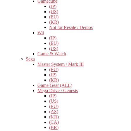
Gamecube
(JP)
(US)
(EU)
(KR)
Not for Resale / Demos
Wii
(JP)
(EU)
(US)
Game & Watch
Sega
Master System / Mark III
(EU)
(JP)
(KR)
Game Gear (ALL)
Mega Drive / Genesis
(JP)
(US)
(EU)
(AS)
(KR)
(CA)
(BR)