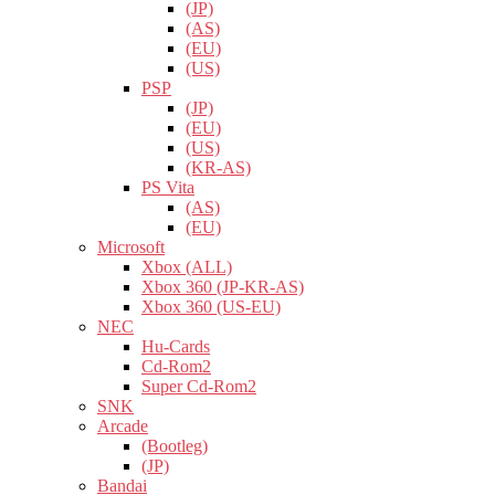
(JP)
(AS)
(EU)
(US)
PSP
(JP)
(EU)
(US)
(KR-AS)
PS Vita
(AS)
(EU)
Microsoft
Xbox (ALL)
Xbox 360 (JP-KR-AS)
Xbox 360 (US-EU)
NEC
Hu-Cards
Cd-Rom2
Super Cd-Rom2
SNK
Arcade
(Bootleg)
(JP)
Bandai