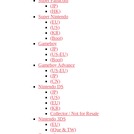
Super Famicom
(JP)
(HK)
Super Nintendo
(EU)
(US)
(KR)
(Boot)
Gameboy
(JP)
(US-EU)
(Boot)
Gameboy Advance
(US-EU)
(JP)
(CN)
Nintendo DS
(JP)
(US)
(EU)
(KR)
Collector / Not for Resale
Nintendo 3DS
(EU)
(iQue & TW)