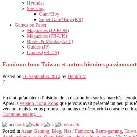
Hyundai
Samsung
Gam*Boy
Super Gam*Boy (KR)
Games on Paper
Magazines (JP-KOR)
Magazines (FR-UK)
Books & Mooks (ALL)
Guides (JP)
Guides (FR-US)
Famicom from Taiwan et autres histoires passionnantes
Posted on
16 September 2012
by
Dentifritz
7
En tant qu’amateur d’histoire de la distribution sur les marchés “exoti
Après la
version Hong Kong
que je vous avait présenté un peu plus tô
version, mais je vous propose au moins de découvrir la console en im
Continue reading
→
Posted in
Asian Gaming
,
Blog
,
Nes / Famicom
,
Retro-gaming
,
Taiwa
Apithanakoon
,
sega
,
Shaw Wallace
,
taipei
,
taiwan
,
wywy
,
Yip Yan W