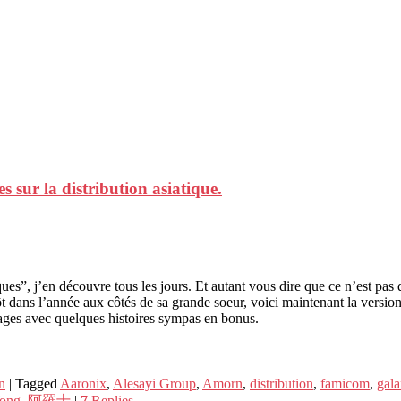
 sur la distribution asiatique.
ques”, j’en découvre tous les jours. Et autant vous dire que ce n’est pas
t dans l’année aux côtés de sa grande soeur, voici maintenant la version
ages avec quelques histoires sympas en bonus.
n
|
Tagged
Aaronix
,
Alesayi Group
,
Amorn
,
distribution
,
famicom
,
gal
ong
,
阿羅士
|
7
Replies