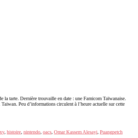
 de la tarte. Dernière trouvaille en date : une Famicom Taïwanaise.
 Taiwan. Peu d’informations circulent à l’heure actuelle sur cette
axy
,
histoire
,
nintendo
,
oacs
,
Omar Kassem Alesayi
,
Puangpetch