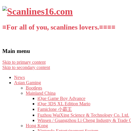
≡For all of you, scanlines lovers.≡≡≡≡
Main menu
Skip to primary content
Skip to secondary content
News
Asian Gaming
Bootlegs
Mainland China
iQue Game Boy Advance
iQue 3DS XL Edition Mario
Famiclone 小霸王
Fuzhou WaiXing Science & Technology Co. Ltd.
Winsen / Guangzhou Li Cheng Industry & Trade 
Hong Kong
Nintendo Entertainement System