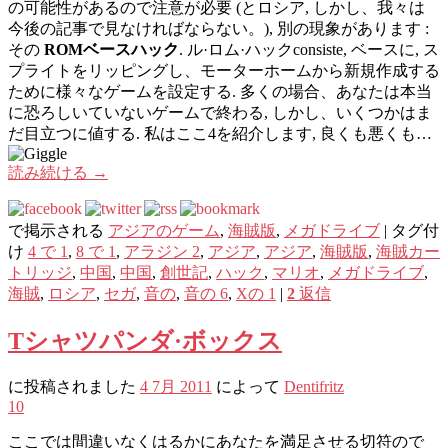
の可能性があるので注意が必要 (とロシア, しかし、我々は
今後の記事で見なければならない。), 別の現象があります :
その
ROMベースハック
. ル·ロム·ハックconsiste, ベースに, ス
プライトをリッピングし、モーターホームから新規作成する
ために様々なゲームを設定する. 多くの場合、あなたは本当
に恐ろしいていないゲームで終わる, しかし、いくつかはま
だ目立つに値する. 私はここ4を紹介します, 良くも悪くも…
読み続ける
→
で掲示される
アジアのゲーム
,
海賊版
,
メガドライブ
|
タグ付
け
4 で 1
,
8 で 1
,
アラジン 2
,
アジア
,
アジア
,
海賊版
,
海賊カー
トリッジ
,
中国
,
中国
,
創世記
,
ハック
,
マリオ
,
メガドライブ
,
海賊
,
ロシア
,
セガ
,
音の
,
音の 6
,
Xの 1
|
2
返信
Tシャツパンダ·ボックス
に投稿されました
4 7月 2011
によって
Dentifritz
10
ここでは間違いなくはるかにあなたを満足させる切符ので