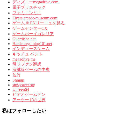
ディズニーmegadrive.com
電子プラスチック
ファミコンミニ
Flyers.arcade-museum.com
ゲーム & ENリーニュを見る
ゲームセンターCX
ゲームボーイガレリア
Guardiana.net
Hardcoregaming101.net
インディーズゲーム
キッチュ·ベント
megadrive.me
母 3 ファン翻訳
海賊版ゲームの中央
佐竹
Shmup
smspower.org
Unseen64
ビデオゲームデン
アーケードの世界
私はフォローしたい