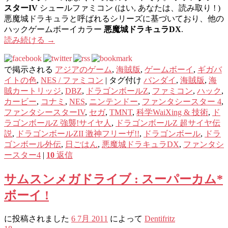
スターIV
シュールファミコン (はい, あなたは、読み取り ! )
悪魔城ドラキュラと呼ばれるシリーズに基づいており、他の
ハックゲームボーイカラー
悪魔城ドラキュラDX
.
読み続ける
→
で掲示される
アジアのゲーム
,
海賊版
,
ゲームボーイ
,
ギガバ
イトの色
,
NES / ファミコン
|
タグ付け
バンダイ
,
海賊版
,
海
賊カートリッジ
,
DBZ
,
ドラゴンボールZ
,
ファミコン
,
ハック
,
カービー
,
コナミ
,
NES
,
ニンテンドー
,
ファンタシースター 4
,
ファンタシースターIV
,
セガ
,
TMNT
,
科学WaiXing & 技術
,
ド
ラゴンボールZ 強襲!サイヤ人
,
ドラゴンボールZ 超サイヤ伝
説
,
ドラゴンボールZII 激神フリーザ!!
,
ドラゴンボール
,
ドラ
ゴンボール外伝
,
日ごはん
,
悪魔城ドラキュラDX
,
ファンタシ
ースター4
|
10
返信
サムスンメガドライブ : スーパーカム*
ボーイ !
に投稿されました
6 7月 2011
によって
Dentifritz