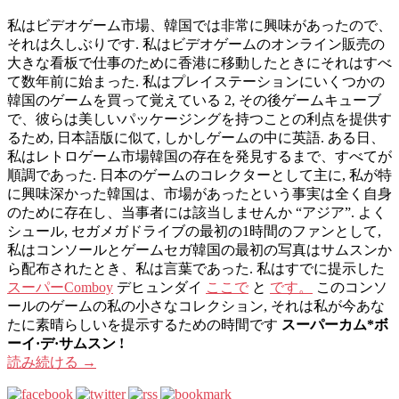
私はビデオゲーム市場、韓国では非常に興味があったので、
それは久しぶりです. 私はビデオゲームのオンライン販売の
大きな看板で仕事のために香港に移動したときにそれはすべ
て数年前に始まった. 私はプレイステーションにいくつかの
韓国のゲームを買って覚えている 2, その後ゲームキューブ
で、彼らは美しいパッケージングを持つことの利点を提供す
るため, 日本語版に似て, しかしゲームの中に英語. ある日、
私はレトロゲーム市場韓国の存在を発見するまで、すべてが
順調であった. 日本のゲームのコレクターとして主に, 私が特
に興味深かった韓国は、市場があったという事実は全く自身
のために存在し、当事者には該当しませんか “アジア”. よく
シュール, セガメガドライブの最初の1時間のファンとして,
私はコンソールとゲームセガ韓国の最初の写真はサムスンか
ら配布されたとき、私は言葉であった. 私はすでに提示した
スーパーComboy
デヒュンダイ
ここで
と
です。
このコンソ
ールのゲームの私の小さなコレクション, それは私が今あな
たに素晴らしいを提示するための時間です
スーパーカム*ボ
ーイ·デ·サムスン !
読み続ける
→