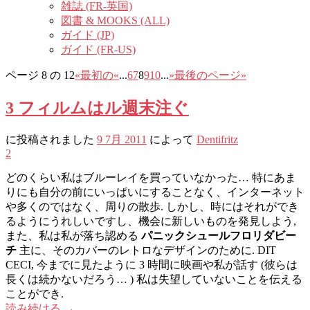
雑誌 (FR-英国)
図書 & MOOKS (ALL)
ガイド (JP)
ガイド (FR-US)
ページ 8 の 12
«最初の
«
...
6
7
8
9
10
...
»
最後のページ»
3 フィルムはル週末注ぐ
に投稿されました
9 7月 2011
によって
Dentifritz
2
どのくらい私はブルーレイを買っていなかった… 特にあま
りにも自分の前にいっぱいにすることなく、インターネット
や多くのではなく、周りの散歩. しかし、時にはそれができ
るようにうれしいですし、機会に新しいものを発見しよう,
また、私は私が落ち認める
パニックシュールフロリダビー
チ
主に、そのカバーのレトロなデザインのために. DIT
CECI, 今までに見たように 3 時間に映画や私が話す (彼らは
長くは続かないだろう… ) 私は失望していないことを伝える
ことができ.
読み続ける
→