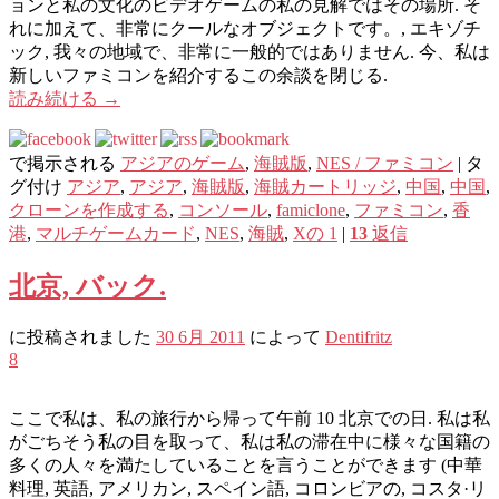
ョンと私の文化のビデオゲームの私の見解ではその場所. そ
れに加えて、非常にクールなオブジェクトです。, エキゾチ
ック, 我々の地域で、非常に一般的ではありません. 今、私は
新しいファミコンを紹介するこの余談を閉じる.
読み続ける
→
で掲示される
アジアのゲーム
,
海賊版
,
NES / ファミコン
|
タ
グ付け
アジア
,
アジア
,
海賊版
,
海賊カートリッジ
,
中国
,
中国
,
クローンを作成する
,
コンソール
,
famiclone
,
ファミコン
,
香
港
,
マルチゲームカード
,
NES
,
海賊
,
Xの 1
|
13
返信
北京, バック.
に投稿されました
30 6月 2011
によって
Dentifritz
8
ここで私は、私の旅行から帰って午前 10 北京での日. 私は私
がごちそう私の目を取って、私は私の滞在中に様々な国籍の
多くの人々を満たしていることを言うことができます (中華
料理, 英語, アメリカン, スペイン語, コロンビアの, コスタ·リ