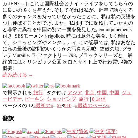
カ-IEN?… ). これは国際社会とナイトライフをしてもらうの
に良いの多くを与えた, そしてそれは私が、近年で話をする
多くのチャンスを持っていなかったことに、私は私の英語を
少し伸ばすことができ. また、私はすでに探検していたもの
と非常に異なる中国の別の一面を発見した, enquiquinements
付き, SESモーメントrigollots, 時には意外な美食, よく離れ
て、ショッピングやメンタリティ. この記事では, 私はあなた
に私の最後の訪問のいくつかの写真を示唆 : 鐘鼓の塔, グラ
ンデMuraille, ラ·ファクトリー 798, ブラックシリーズと、最
終的にはオリンピック公園 & 白とサイト上で行わ買い物の
概要!
読み続ける
→
で掲示される
旅行
|
タグ付け
アジア
,
北京
,
中国
,
中国
,
ジュ
ービデオ
,
ピーキン
,
ショッピング
,
旅行
|
8
返信
ページ 8 の 12
«最初の
«
...
6
7
8
9
10
...
»
最後のページ»
翻訳