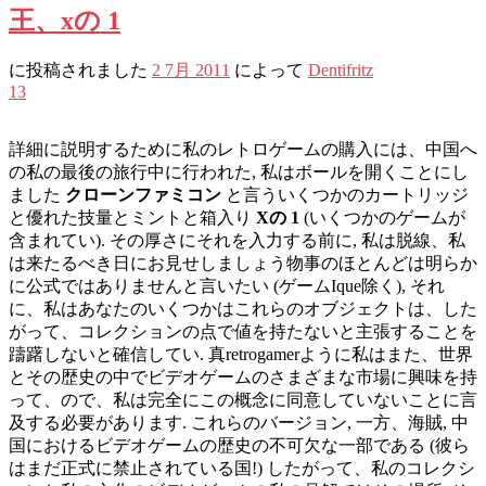
王、xの 1
に投稿されました
2 7月 2011
によって
Dentifritz
13
詳細に説明するために私のレトロゲームの購入には、中国へ
の私の最後の旅行中に行われた, 私はボールを開くことにし
ました
クローンファミコン
と言ういくつかのカートリッジ
と優れた技量とミントと箱入り
Xの 1
(いくつかのゲームが
含まれてい). その厚さにそれを入力する前に, 私は脱線、私
は来たるべき日にお見せしましょう​​物事のほとんどは明らか
に公式ではありませんと言いたい (ゲームIque除く), それ
に、私はあなたのいくつかはこれらのオブジェクトは、した
がって、コレクションの点で値を持たないと主張することを
躊躇しないと確信してい. 真retrogamerように私はまた、世界
とその歴史の中でビデオゲームのさまざまな市場に興味を持
って、ので、私は完全にこの概念に同意していないことに言
及する必要があります. これらのバージョン, 一方、海賊, 中
国におけるビデオゲームの歴史の不可欠な一部である (彼ら
はまだ正式に禁止されている国!) したがって、私のコレクシ