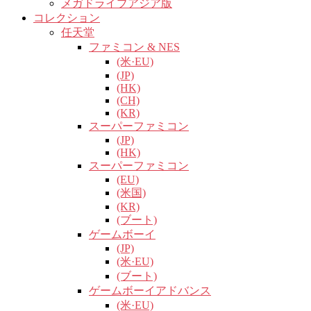
メガドライブアジア版
コレクション
任天堂
ファミコン & NES
(米·EU)
(JP)
(HK)
(CH)
(KR)
スーパーファミコン
(JP)
(HK)
スーパーファミコン
(EU)
(米国)
(KR)
(ブート)
ゲームボーイ
(JP)
(米·EU)
(ブート)
ゲームボーイアドバンス
(米·EU)