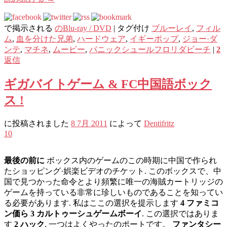
で掲示される
のBlu-ray / DVD
|
タグ付け
ブルーレイ
,
フィル
ム
,
血を分けた兄弟
,
ハードウェア
,
イギーポップ
,
ジョー·ダ
ンテ
,
マチネ
,
ムービー
,
パニックシュールフロリダビーチ
|
2
返信
ギガバイトゲーム & FC中国語ボック
ス !
に投稿されました
8 7月 2011
によって
Dentifritz
10
最後の前に
ボックス内のゲームのこの時期に中国で作られ
たショッピング·娯楽ビデオのチケット. このボックスで、中
国で見つかった命令とより頻繁に唯一の海賊カートリッジの
ゲームを持っている非常に珍しいものであることを知ってい
る必要があります. 私はここの選択を提示します
4 ファミコ
ン価ら 3 カルトゥーシュゲームボーイ
. この選択ではありま
す
2 ハック
, 一つはよくやったのポートです。
ファンタシー