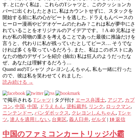
す. とにかく私は、これらのTシャツと、このクッションカ
バーに出くわしたときに, 私はカウントせずに、スタックを
開始する前に私の心がビートを逃した. ドラえもんベースの
ヒーロー漫画やビデオゲームのたわみ ? これは私が夢中にさ
れていることをオリジナルのアイデアです。 ! A 40 元私はそ
れが私の荷物の重さを考えることであった最後に推論だけを
言うと、代わりに私が残っていたとしてピース… そうでな
ければ多くを取っているだろう. また、私はこのポストにあ
なたの他のデザインを紹介 (抽出) 私は狂人のようだったな
ぜ、あなたは理解するだろう…
Quand auのTシャツ
クレヨンしんちゃん
, 私も一緒に行った
ので、彼は私を笑わせてくれました.
読み続ける
→
で掲示される
Tシャツ
|
タグ付け
エース弁護士
,
アジア
,
カプ
コン
,
中国
,
中国
,
ドラえもん
,
逆転裁判
,
リンク
,
ロックマン
,
ニンテンドー
,
パンダボックス
,
クレヨンしんちゃん
,
Tシャ
ツ
,
達人を適用しない
,
台東区
,
義人臼井
,
ゼルダ
|
10
返信
中国のファミコンカートリッジ小霸