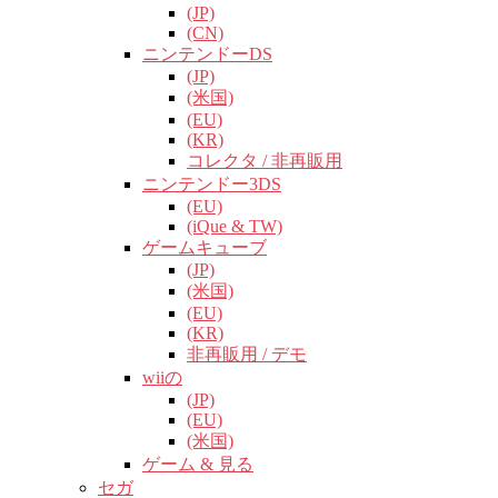
(JP)
(CN)
ニンテンドーDS
(JP)
(米国)
(EU)
(KR)
コレクタ / 非再販用
ニンテンドー3DS
(EU)
(iQue & TW)
ゲームキューブ
(JP)
(米国)
(EU)
(KR)
非再販用 / デモ
wiiの
(JP)
(EU)
(米国)
ゲーム & 見る
セガ