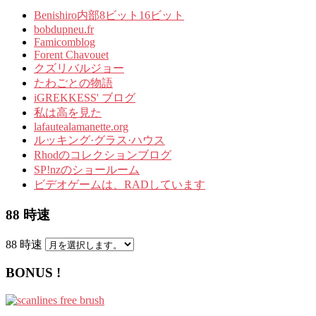
Benishiro内部8ビット16ビット
bobdupneu.fr
Famicomblog
Forent Chavouet
クズリバルジョー
たわごとの物語
iGREKKESS' ブログ
私は高を見た
lafautealamanette.org
ルッキング·グラス·ハウス
Rhodのコレクションブログ
SP!nzのショールーム
ビデオゲームは、RADしています
88 時速
88 時速
BONUS !