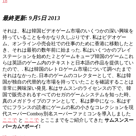
18
最終更新: 9月5日 2013
それは、私は韓国ビデオゲーム市場のいくつかの深い興味を
持っていることを今かなり久しぶりです. 私はビデオゲー
ム、オンライン小売会社での仕事のために香港に移動したと
き、それは最初の数年前に始まった. 私はいくつかのプレイ
ステーションを始めた 2 とゲームキューブ韓国のゲームこれ
らは英語のゲーム内のテキストと日本語の作品を提供してい
たので、. 私は韓国のレトロゲーム市場について調べたまで
それはなかった. 日本のゲームのコレクターとして、私は韓
国が独自の代替的な市場を持っていたことを確認することは
非常に興味深い発見. 私はサムスンのライセンスの下で、韓
国で販売されるすべてのセガのゲームシステムを知った時、
真のメガドライブのファンとして、私は夢中になっ. 私はす
でにフランスの読者にゲームの私の小さなコレクションを現
代スーパーComboy別名スーパーファミコンを導入しました
ここで
と
ここで
とここまでをご紹介してきた
サムスンスー
パーカム*ボーイ!