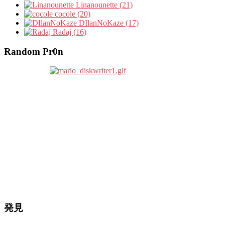
Linanounette (21)
cocole (20)
DIlanNoKaze (17)
Radaj (16)
Random Pr0n
発見