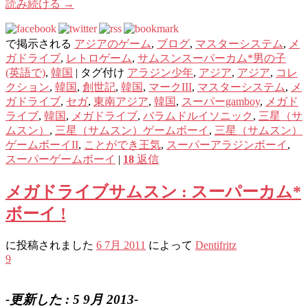
読み続ける
→
で掲示される
アジアのゲーム
,
ブログ
,
マスターシステム
,
メ
ガドライブ
,
レトロゲーム
,
サムスンスーパーカム*男の子
(英語で)
,
韓国
|
タグ付け
アラジン少年
,
アジア
,
アジア
,
コレ
クション
,
韓国
,
創世記
,
韓国
,
マークIII
,
マスターシステム
,
メ
ガドライブ
,
セガ
,
東南アジア
,
韓国
,
スーパーgamboy
,
メガド
ライブ
,
韓国
,
メガドライブ
,
バラムドルイソニック
,
三星（サ
ムスン）
,
三星（サムスン）ゲームボーイ
,
三星（サムスン）
ゲームボーイII
,
ことができ王気
,
スーパーアラジンボーイ
,
スーパーゲームボーイ
|
18
返信
メガドライブサムスン : スーパーカム*
ボーイ !
に投稿されました
6 7月 2011
によって
Dentifritz
9
-更新した : 5 9月 2013-