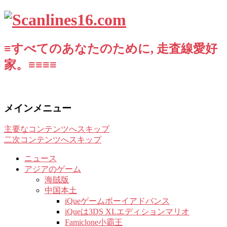
≡すべてのあなたのために, 走査線愛好
家。≡≡≡≡
メインメニュー
主要なコンテンツへスキップ
二次コンテンツへスキップ
ニュース
アジアのゲーム
海賊版
中国本土
iQueゲームボーイアドバンス
iQueは3DS XLエディションマリオ
Famiclone小霸王