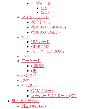
PSヴィータ
(AS)
(EU)
マイクロソフト
携帯 (ALL)
携帯 360 (JP-KR-AS)
携帯 360 (米·EU)
NEC
HU-カード
CD-ROM2
スーパーCD-ROM2
SNK
アーケード
(海賊版)
(JP)
バンダイ
現代
サムスン
GAM *ボーイ
スーパーカム*ボーイ (KR)
紙の上のゲーム
雑誌 (JP-AGE)