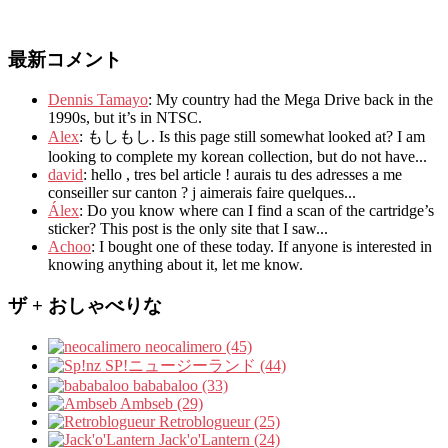
最新コメント
Dennis Tamayo
:
My country had the Mega Drive back in the
1990s
,
but it’s in NTSC
.
Alex
: もしもし.
Is this page still somewhat looked at
?
I am
looking to complete my korean collection
,
but do not have..
.
david
:
hello
,
tres bel article
!
aurais tu des adresses a me
conseiller sur canton
?
j aimerais faire quelques..
.
Álex
: Do you know where can I find a scan of the cartridge’s
sticker? This post is the only site that I saw...
Achoo
: I bought one of these today. If anyone is interested in
knowing anything about it, let me know.
ザ + おしゃべりな
neocalimero (45)
SP!ニュージーランド (44)
bababaloo (33)
Ambseb (29)
Retroblogueur (25)
Jack'o'Lantern (24)