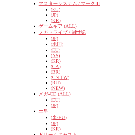
マスターシステム / マークIII
(EU)
(JP)
(KR)
ゲームギア (ALL)
メガドライブ / 創世記
(JP)
(米国)
(EU)
(AS)
(KR)
(CA)
(BR)
(CN TW)
(RU)
(NEW)
メガ-CD (ALL)
(EU)
(JP)
土星
(米·EU)
(JP)
(KR)
ドリームキャスト