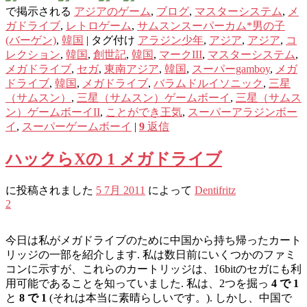
で掲示される
アジアのゲーム
,
ブログ
,
マスターシステム
,
メ
ガドライブ
,
レトロゲーム
,
サムスンスーパーカム*男の子
(バーゲン)
,
韓国
|
タグ付け
アラジン少年
,
アジア
,
アジア
,
コ
レクション
,
韓国
,
創世記
,
韓国
,
マークIII
,
マスターシステム
,
メガドライブ
,
セガ
,
東南アジア
,
韓国
,
スーパーgamboy
,
メガ
ドライブ
,
韓国
,
メガドライブ
,
バラムドルイソニック
,
三星
（サムスン）
,
三星（サムスン）ゲームボーイ
,
三星（サムス
ン）ゲームボーイII
,
ことができ王気
,
スーパーアラジンボー
イ
,
スーパーゲームボーイ
|
9
返信
ハックらXの 1 メガドライブ
に投稿されました
5 7月 2011
によって
Dentifritz
2
今日は私がメガドライブのために中国から持ち帰ったカート
リッジの一部を紹介します. 私は数日前にいくつかのファミ
コンに示すが、これらのカートリッジは、16bitのセガにも利
用可能であることを知っていました. 私は、2つを掘っ
4 で 1
と
8 で 1
(それは本当に素晴らしいです。). しかし、中国で