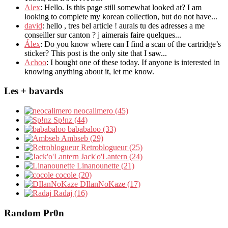
Alex
: Hello. Is this page still somewhat looked at? I am
looking to complete my korean collection, but do not have...
david
: hello , tres bel article ! aurais tu des adresses a me
conseiller sur canton ? j aimerais faire quelques...
Álex
: Do you know where can I find a scan of the cartridge’s
sticker? This post is the only site that I saw...
Achoo
: I bought one of these today. If anyone is interested in
knowing anything about it, let me know.
Les + bavards
neocalimero (45)
Sp!nz (44)
bababaloo (33)
Ambseb (29)
Retroblogueur (25)
Jack'o'Lantern (24)
Linanounette (21)
cocole (20)
DIlanNoKaze (17)
Radaj (16)
Random Pr0n