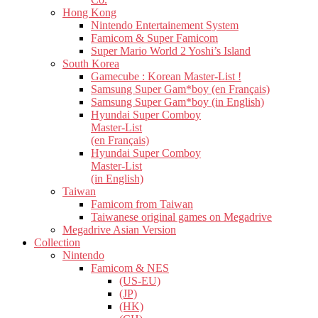
Hong Kong
Nintendo Entertainement System
Famicom & Super Famicom
Super Mario World 2 Yoshi’s Island
South Korea
Gamecube : Korean Master-List !
Samsung Super Gam*boy (en Français)
Samsung Super Gam*boy (in English)
Hyundai Super Comboy
Master-List
(en Français)
Hyundai Super Comboy
Master-List
(in English)
Taiwan
Famicom from Taiwan
Taiwanese original games on Megadrive
Megadrive Asian Version
Collection
Nintendo
Famicom & NES
(US-EU)
(JP)
(HK)