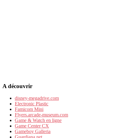
A découvrir
disney-megadrive.com
Electronic Plastic
Famicom Mini
Flyers.arcade-museum.com
Game & Watch en ligne
Game Center CX
Gameboy Galleria
Guardiana.net