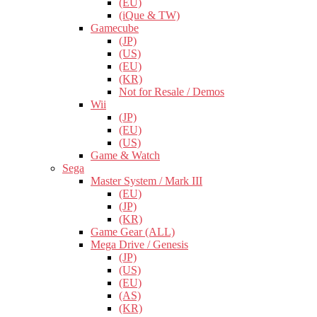
(EU)
(iQue & TW)
Gamecube
(JP)
(US)
(EU)
(KR)
Not for Resale / Demos
Wii
(JP)
(EU)
(US)
Game & Watch
Sega
Master System / Mark III
(EU)
(JP)
(KR)
Game Gear (ALL)
Mega Drive / Genesis
(JP)
(US)
(EU)
(AS)
(KR)