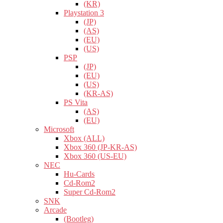
(KR)
Playstation 3
(JP)
(AS)
(EU)
(US)
PSP
(JP)
(EU)
(US)
(KR-AS)
PS Vita
(AS)
(EU)
Microsoft
Xbox (ALL)
Xbox 360 (JP-KR-AS)
Xbox 360 (US-EU)
NEC
Hu-Cards
Cd-Rom2
Super Cd-Rom2
SNK
Arcade
(Bootleg)