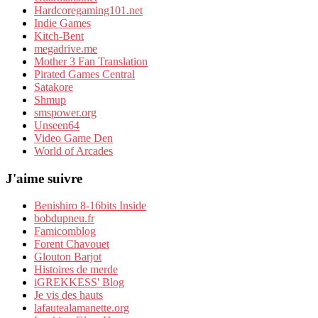
Hardcoregaming101.net
Indie Games
Kitch-Bent
megadrive.me
Mother 3 Fan Translation
Pirated Games Central
Satakore
Shmup
smspower.org
Unseen64
Video Game Den
World of Arcades
J'aime suivre
Benishiro 8-16bits Inside
bobdupneu.fr
Famicomblog
Forent Chavouet
Glouton Barjot
Histoires de merde
iGREKKESS' Blog
Je vis des hauts
lafautealamanette.org