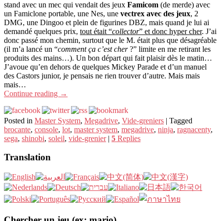
stand avec un mec qui vendait des jeux
Famicom
(de merde) avec
un Famiclone portable, une Nes, une
vectrex avec des jeux
, 2
DMG, une Dingoo et plein de figurines DBZ, mais quand je lui ai
demandé quelques prix,
tout était “
collector
” et donc hyper cher
. J’ai
donc passé mon chemin, surtout que le M. était plus que désagréable
(il m’a lancé un “
comment ça c’est cher
?” limite en me retirant les
produits des mains…). Un bon départ qui fait plaisir dès le matin…
J’avoue qu’en dehors de quelques Mickey Parade et d’un manuel
des Castors junior, je pensais ne rien trouver d’autre. Mais mais
mais…
Continue reading
→
Posted in
Master System
,
Megadrive
,
Vide-greniers
|
Tagged
brocante
,
console
,
lot
,
master system
,
megadrive
,
ninja
,
ragnacenty
,
sega
,
shinobi
,
soleil
,
vide-grenier
|
5
Replies
Translation
Chercher un jeu (ex: mario)