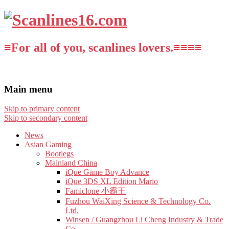
≡For all of you, scanlines lovers.≡≡≡≡
Main menu
Skip to primary content
Skip to secondary content
News
Asian Gaming
Bootlegs
Mainland China
iQue Game Boy Advance
iQue 3DS XL Edition Mario
Famiclone 小霸王
Fuzhou WaiXing Science & Technology Co.
Ltd.
Winsen / Guangzhou Li Cheng Industry & Trade
Co.