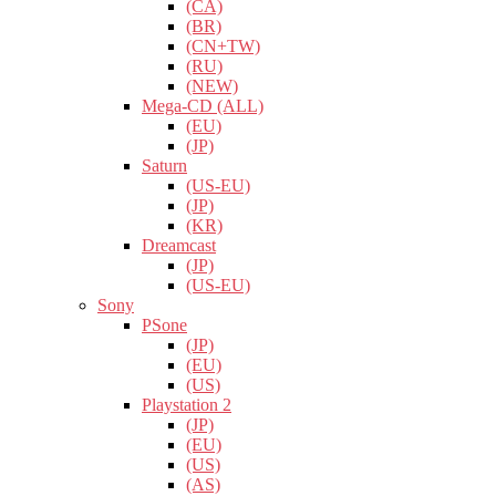
(CA)
(BR)
(CN+TW)
(RU)
(NEW)
Mega-CD (ALL)
(EU)
(JP)
Saturn
(US-EU)
(JP)
(KR)
Dreamcast
(JP)
(US-EU)
Sony
PSone
(JP)
(EU)
(US)
Playstation 2
(JP)
(EU)
(US)
(AS)