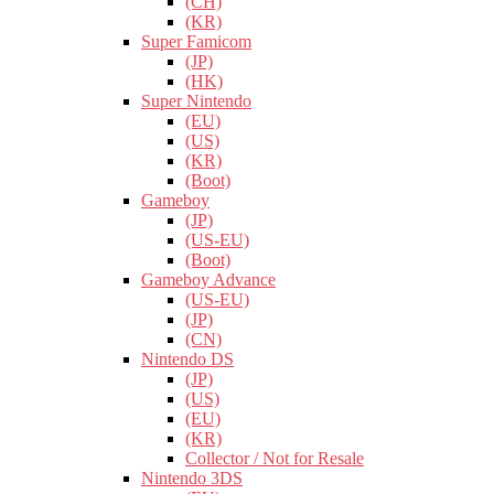
(CH)
(KR)
Super Famicom
(JP)
(HK)
Super Nintendo
(EU)
(US)
(KR)
(Boot)
Gameboy
(JP)
(US-EU)
(Boot)
Gameboy Advance
(US-EU)
(JP)
(CN)
Nintendo DS
(JP)
(US)
(EU)
(KR)
Collector / Not for Resale
Nintendo 3DS