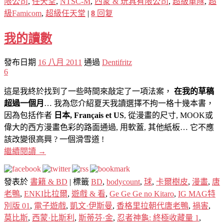
限公司
,
任天堂
,
NTSC-M
,
西蒙 & 玩具有限公司
,
超級車隊
,
超
級Famicom
,
超級任天堂
|
8
回复
我的讀數
發布日期
16 八月 2011
通過
Dentifritz
6
這是我終於找到了一些時間來敲定了一項法案，
在我的草稿
超過一個月
… 我為您介紹夏天我讀選擇不拘一格十幾本書，
因為包括作者
日本, Français et US
, 從漫畫的尺寸, MOOK或
偉大的西方漫畫色彩的路面通過, 用軟蓋, 其他紙板… 它不應
該改變很高興 ? 一個滑雪道 !
繼續閱讀
→
發表於
書籍 & BD
|
標籤
BD
,
bodycount
,
球
,
卡爾樹皮
,
漫畫
,
唐
老鴨
,
ENKI比拉爾
,
遊戲 & 看
,
Ge Ge Ge no Kitaro
,
IG MAG特
別版 01
,
電子遊戲
,
凱文·伊斯曼
,
香格里拉朝代唐老鴨
,
禍害
,
莫比斯
,
西蒙·比斯利
,
斯蒂芬·金
,
忍者神龜: 終極收藏量 1
,