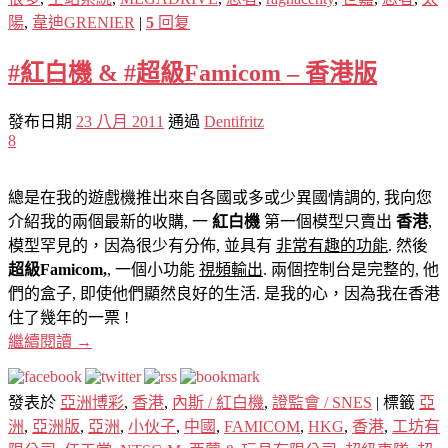
陽
,
韋迪GRENIER
|
5
回复
#紅白機 & #超級Famicom – 香港版
發布日期
23 八月 2011
通過
Dentifritz
8
總是在我的遊戲機推出來自各國或多或少異國情調的, 我向您
介紹我的兩個最新的收購, 一
紅白機
第一個模型只賣出
香港
,
模型罕見的，因為很少有分佈, 並具有
非常有趣的功能
. 然後
超級Famicom,
, 一個小功能
視頻輸出
. 兩個控制台是完整的, 他
們的盒子, 即使他們顯然良好的生活. 是我的心，因為我在香港
住了幾年的一票 !
繼續閱讀
→
發表於
亞洲博彩
,
香港
,
內斯 / 紅白機
,
證監會 / SNES
|
標籤
亞
洲
,
亞洲版
,
亞洲
,
小伙子
,
中國
,
FAMICOM
,
HKG
,
香港
,
工坊有