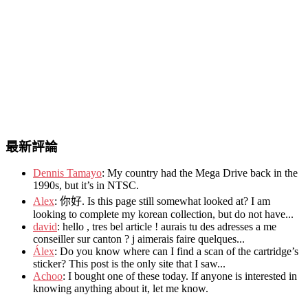
最新評論
Dennis Tamayo
:
My country had the Mega Drive back in the
1990s
,
but it’s in NTSC
.
Alex
: 你好.
Is this page still somewhat looked at
?
I am
looking to complete my korean collection
,
but do not have..
.
david
:
hello
,
tres bel article
!
aurais tu des adresses a me
conseiller sur canton
?
j aimerais faire quelques..
.
Álex
: Do you know where can I find a scan of the cartridge’s
sticker? This post is the only site that I saw...
Achoo
: I bought one of these today. If anyone is interested in
knowing anything about it, let me know.