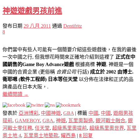
神遊遊戲男孩前進
發布日期
29 八月 2011
通過
Dentifritz
8
你們當中有些人可能有一個簡要介紹這些遊戲後，在我的最後
一次中國之行, 但我想花時間來正確地介紹到這裡了
正式在中
國銷售的Game Boy Advance遊戲
根據商標
神遊
. 神遊是一個
中國的合資企業 (更俗稱
合資公司
行話)
成立於 2002 由博士.
衛耶嗯 (軟件工程師) 日本等任天堂
以分佈在法律和正式的品
牌產品在日本大阪，.
繼續閱讀
→
發表於
亞洲博彩
,
中國神遊
,
GBA
|
標籤
中國
,
中國
,
遊戲男孩
提前
,
GAMEBOY
,
GBA
,
神遊
,
瓦里奧製造
,
銀河戰士融合
,
銀
河戰士零任務
,
任天堂
,
超級馬里奧提前
,
超級馬里奧世界
,
瓦里
奧土地 4
,
瓦里奧土地墊款
,
耀西島
|
8
回复