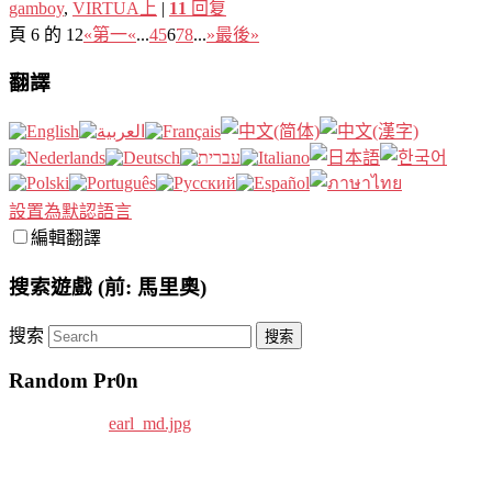
gamboy
,
VIRTUA上
|
11
回复
頁 6 的 12
«第一
«
...
4
5
6
7
8
...
»
最後»
翻譯
設置為默認語言
編輯翻譯
搜索遊戲 (前: 馬里奧)
搜索
Random Pr0n