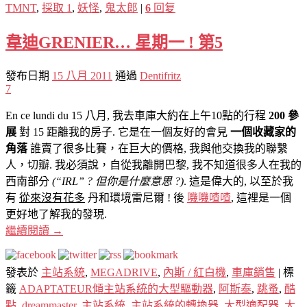
TMNT
,
採取 1
,
妖怪
,
鬼太郎
|
6
回复
韋迪GRENIER… 星期一 ! 第5
發布日期
15 八月 2011
通過
Dentifritz
7
En ce lundi du 15 八月, 我去車庫大約在上午10點的行程
200 參
展
對 15 距離我的房子. 它是在一個友好的會見
一個收藏家的
角落
誰賣了很多比賽，在巨大的價格, 我與他交換我的聯繫
人，切瓣. 我必須說，自從我離開巴黎, 我不知道很多人在我的
西南部分
(“IRL” ? 但你是什麼意思 ?)
. 這是偉大的, 以至於我
有
從來沒有花多
丹和環境雷尼爾 ! 後
嘰嘰喳喳
, 這裡是一個
更好地了解我的發現.
繼續閱讀
→
發表於
主站系統
,
MEGADRIVE
,
內斯 / 紅白機
,
車庫銷售
|
標
籤
ADAPTATEUR傾主站系統的大型驅動器
,
阿斯泰
,
跳蚤
,
酷
點
,
dreammaster
,
主站系統
,
主站系統的轉換器
,
大型適配器
,
大