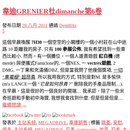
韋迪GRENIER杜dimanche第6卷
發布日期
28 八月 2011
通過
Dentifritz
5
這個早晨喚醒
7H30
一個空空的小閣樓的一個小村莊在山中迷
路 10 距離我的房子. 只有
100 參展公佈
, 我有希望找到一些東
西比較小. 然而，有一個攤位，一個人誰賣遊戲
紅白機
(德
merde) 與便攜式Famiclone的, 一個NES, 一
vectrex遊戲
, 2
DMG, 一丁果和充滿俑DBZ, 但是當我問了他幾個獎項,
一切
“
集電極
” 超昂貴
. 所以我用我的方式, 特別是對M. 是多愉快
(m'a LANCE一個 “
它是如何昂貴
?” 刪除我的手產品限制…).
在早晨，這是很好的一個良好的開端… 我承認，除了一些米
奇巡遊和手動初中海狸, 我想我會找到什麼. 但是但是但是…
繼續閱讀
→
發表於
主站系統
,
MEGADRIVE
,
車庫銷售
|
標籤
跳蚤
,
安慰
,
很多
,
主站系統
,
MEGADRIVE
,
忍者
,
ragnacenty
,
世嘉
,
忍者
,
太