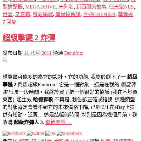
型適配器
,
MEGADRIVE
,
未列名
,
新西蘭的故事
,
任天堂NES
,
世嘉
,
辛普森
,
聲波編譯
,
塞爾達傳說
,
韋迪GRENIER
,
塞爾達
|
7
回复
超級擊鍵 2 炸彈
發布日期
11 八月 2011
通過
Dentifritz
11
購買盡可能多的為它的設計，它的功能, 我終於倒下了一
超級
擊鍵 2
倒馬超級Famicom. 它是一個對象，這是在我的
願望清
單
很長一段時間，我終於買了把一個很好的協議 (我在基地買
東西). 起生效
哈德森軟
不再是, 我告訴正確或錯誤, 這種類型
的對象肯定會看不到它的未來價格下降, 已經 3/4 在eBay上提
供有鬆動，泛黃… 這是結帳的時間, 特別是因為幾個月前，我
收購
超級炸彈人 3
.
繼續閱讀
→