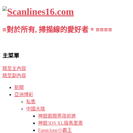
≡對於所有, 掃描線的愛好者。≡≡≡≡
主菜單
跳至主內容
跳至副內容
新聞
亞洲博彩
私售
中國大陸
神遊遊戲男孩前進
神遊3DS XL版馬里奧
Famiclone小霸王