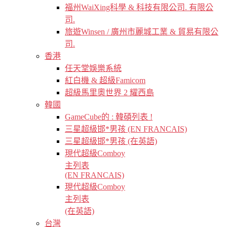
福州WaiXing科學 & 科技有限公司. 有限公
司.
旅遊Winsen / 廣州市麗城工業 & 貿易有限公
司.
香港
任天堂娛樂系統
紅白機 & 超級Famicom
超級馬里奧世界 2 耀西島
韓國
GameCube的 : 韓碩列表 !
三星超級邯*男孩 (EN FRANCAIS)
三星超級邯*男孩 (在英語)
現代超級Comboy
主列表
(EN FRANCAIS)
現代超級Comboy
主列表
(在英語)
台灣