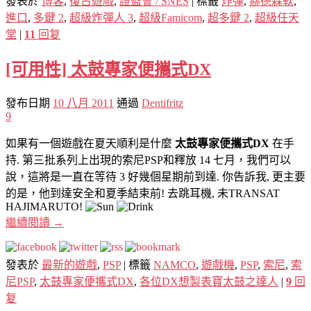
發表於
博客
,
復古遊戲
,
證監會 / SNES
|
標籤
炸彈
,
赫德森軟
,
進口
,
多鍵 2
,
超級炸彈人 3
,
超級Famicom
,
超多鍵 2
,
超級任天
堂
|
11
回复
[可用性] 太鼓專家便攜式DX
發布日期
10 八月 2011
通過
Dentifritz
9
如果有一個遊戲在夏天順利是什麼
太鼓專家便攜式DX
在手
持. 第三批系列上出現的索尼PSP和釋放 14 七月，我們可以
說，這將是一直在等待 3 好幾個星期前到達. 你告訴我, 更主要
的是，他到達安全和夏季結束前! 去跳耳機, 未TRANSAT
HAJIMARUTO!
繼續閱讀
→
發表於
最新的遊戲
,
PSP
|
標籤
NAMCO
,
遊戲機
,
PSP
,
索尼
,
索
尼PSP
,
太鼓專家便攜式DX
,
各位DX想製表寶太鼓之達人
|
9
回
复