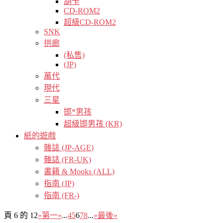
胡卡
CD-ROM2
超級CD-ROM2
SNK
拱廊
(私售)
(JP)
萬代
現代
三星
邯*男孩
超級邯男孩 (KR)
紙的遊戲
雜誌 (JP-AGE)
雜誌 (FR-UK)
書籍 & Mooks (ALL)
指南 (JP)
指南 (FR-)
頁 6 的 12
«第一
«
...
4
5
6
7
8
...
»
最後»