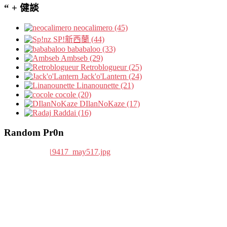
“ + 健談
neocalimero (45)
SP!新西蘭 (44)
bababaloo (33)
Ambseb (29)
Retroblogueur (25)
Jack'o'Lantern (24)
Linanounette (21)
cocole (20)
DIlanNoKaze (17)
Raddai (16)
Random Pr0n