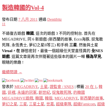
製造韓國的Vol-4
發布日期
7 八月 2011
通過
Dentifritz
11
不過復古遊戲
韓國
, 這次的遊戲 3 不同的控制台. 首先在
MEGADRIVE, 同 6 新遊戲 (新西蘭的故事, Ecco海豚, 捉鬼敢
死隊, 永恆勇士, 夢幻之星II等三) 和手柄
三星
. 然後與土星
Virual，在
靜態密封，最後一個超級任天堂盒怪異的
全NES
遊戲
. 這篇文章是再次伴隨著這些版本的圖片一噸
極為罕見
,
眼睛的樂趣 !
繼續閱讀
→
發表於
MEGADRIVE
,
土星
,
證監會 / SNES
|
標籤
20 在 1
,
韓
國
,
這裡
,
永遠的冠軍
,
創世紀
,
捉鬼敢死隊
,
的韓國
MEGADRIVE遊戲
,
韓國
,
韓版
,
MEGADRIVE
,
新西蘭的故事
,
夢幻之星
,
三星
,
三星土星
,
世嘉
,
超級車隊
,
超級Famicom
,
超級