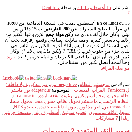
نشر على
15 أغسطس 2011
بواسطة
Dentifritz
7
En ce lundi du 15 أغسطس, ذهبت في السكتة الدماغية من 10:00
في مرآب لتصليح السيارات عن
200 العارضين
ب 15 دقائق من
بيتي. وكان خلال لقاء ودي مع
ركن هواة جمع
الذين باعوا الكثير من
الألعاب بأسعار كبيرة, ومعه تبادلت اتصالاتي وقطع رفرف. يجب أن
أقول أنه منذ أن غادرت باريس, أنا لا أعرف الكثير من الناس في
بلدي جزء من جنوب غرب
(“IRL” ? ولكن ماذا يعني لك ?)
. وكان
كبير, لدرجة أن لدي
أبدا قضى الكثير
دان والبيئة جرينير ! بعد
تغريد
,
وهنا لمحة أفضل بكثير من استنتاجاتي.
مواصلة القراءة
→
شارك في
ماجستير النظام
,
megadrive من
,
غير مذكورة ولا داخلة /
ل Famicom
,
المرآب المبيعات
|
الموسومة
adaptateur بور ماستر
نظام محرك ميجا
,
أستريكس
,
برغوث
,
بقعة باردة
,
dreammaster
,
النظام الرئيسي
,
ماجستير تحويل نظام
,
محول ميجا
,
محول ميجا
,
megadrive من
,
غير مذكورة
,
نيوزيلندا قصة جديدة
,
نينتندو NES
,
سيجا
,
عائلة سمبسون
,
تجميع سونيك
,
أسطورة زيلدا
,
بنصيحة-جرينير
,
زيلدا
|
7
مشاركات
سوبر النقر المتعدد 2 بومبرمان