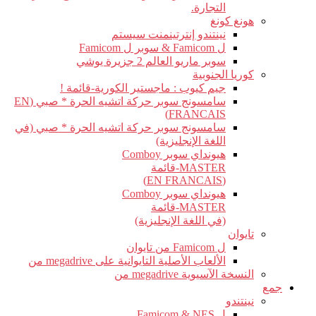
التجارة.
هونغ كونغ
نينتندو إنترتينمنت سيستم
ل Famicom & سوبر ل Famicom
سوبر ماريو العالم 2 جزيرة يوشي
كوريا الجنوبية
جيم كيوب : ماجستير الكورية-قائمة !
سامسونج سوبر حركة اتشيه الحرة * صبي (EN
FRANCAIS)
سامسونج سوبر حركة اتشيه الحرة * صبي (في
اللغة الإنجليزية)
هيونداي سوبر Comboy
MASTER-قائمة
(EN FRANCAIS)
هيونداي سوبر Comboy
MASTER-قائمة
(في اللغة الإنجليزية)
تايوان
ل Famicom من تايوان
الألعاب الأصلية التايوانية على megadrive من
النسخة الآسيوية megadrive من
جمع
نينتندو
ل Famicom & NES