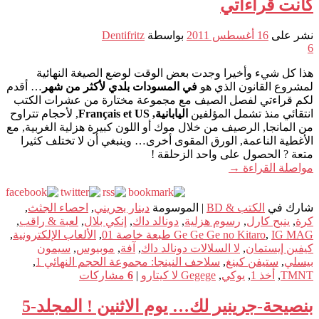
كانت قراءاتي
نشر على
16 أغسطس 2011
بواسطة
Dentifritz
6
هذا كل شيء وأخيرا وجدت بعض الوقت لوضع الصيغة النهائية
لمشروع القانون الذي هو
في المسودات بلدي لأكثر من شهر
… أقدم
لكم قراءتي لفصل الصيف مع مجموعة مختارة من عشرات الكتب
انتقائي منذ تشمل المؤلفين
اليابانية, Français et US
, لأحجام تتراوح
من المانجا, الرصيف من خلال موك أو اللون كبيرة هزلية الغربية, مع
الأغطية الناعمة, الورق المقوى أخرى… وينبغي أن لا تختلف كثيرا
متعة ? الحصول على واحد الزحلقة !
مواصلة القراءة
→
شارك في
الكتب & BD
|
الموسومة
دينار بحريني
,
احصاء الجثث
,
كرة
,
ينبح كارل
,
رسوم هزلية
,
دونالد داك
,
إنكي بلال
,
لعبة & راقب
,
IG MAG طبعة خاصة 01
,
Ge Ge Ge no Kitaro
,
الألعاب الإلكترونية
,
كيفين إيستمان
,
لا السلالات دونالد داك
,
آفة
,
موبيوس
,
سيمون
بيسلي
,
ستيفن كينغ
,
سلاحف النينجا: مجموعة الحجم النهائي 1
,
TMNT
,
أخذ 1
,
يوكي
,
Gegege لا كيتارو
|
6
مشاركات
بنصيحة-جرينير لك… يوم الاثنين ! المجلد-5