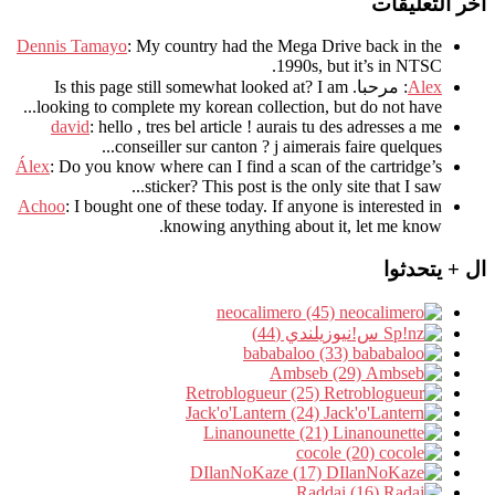
آخر التعليقات
Dennis Tamayo
:
My country had the Mega Drive back in the
.
1990s
,
but it’s in NTSC
Alex
: مرحبا.
I am
?
Is this page still somewhat looked at
.
looking to complete my korean collection
,
but do not have..
david
:
hello
,
tres bel article
!
aurais tu des adresses a me
.
conseiller sur canton
?
j aimerais faire quelques..
Álex
: Do you know where can I find a scan of the cartridge’s
sticker? This post is the only site that I saw...
Achoo
: I bought one of these today. If anyone is interested in
knowing anything about it, let me know.
ال + يتحدثوا
neocalimero (45)
س!نيوزيلندي (44)
bababaloo (33)
Ambseb (29)
Retroblogueur (25)
Jack'o'Lantern (24)
Linanounette (21)
cocole (20)
DIlanNoKaze (17)
Raddai (16)