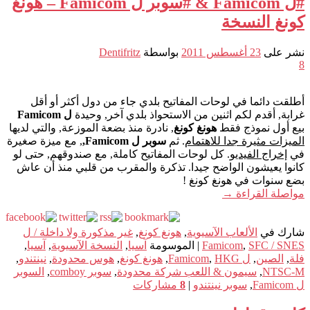
#ل Famicom & #سوبر ل Famicom – هونغ
كونغ النسخة
نشر على
23 أغسطس 2011
بواسطة
Dentifritz
8
أطلقت دائما في لوحات المفاتيح بلدي جاء من دول أكثر أو أقل
غرابة, أقدم لكم اثنين من الاستحواذ بلدي آخر, وحيدة
ل Famicom
بيع أول نموذج فقط
هونغ كونغ
, نادرة منذ بضعة الموزعة, والتي لديها
الميزات مثيرة جدا للاهتمام
. ثم
سوبر ل Famicom,
, مع ميزة صغيرة
في
إخراج الفيديو
. كل لوحات المفاتيح كاملة, مع صندوقهم, حتى لو
كانوا يعيشون الواضح جيدا. تذكرة والمقرب من قلبي منذ أن عاش
بضع سنوات في هونغ كونغ !
مواصلة القراءة
→
شارك في
الألعاب الآسيوية
,
هونغ كونغ
,
غير مذكورة ولا داخلة / ل
SFC / SNES
,
Famicom
|
الموسومة
آسيا
,
النسخة الآسيوية
,
آسيا
,
فلة
,
الصين
,
ل Famicom
HKG
,
,
هونغ كونغ
,
هوس محدودة
,
نينتندو
,
NTSC-M
,
سيمون & اللعب شركة محدودة
,
سوبر comboy
,
السوبر
ل Famicom
,
سوبر نينتندو
|
8
مشاركات