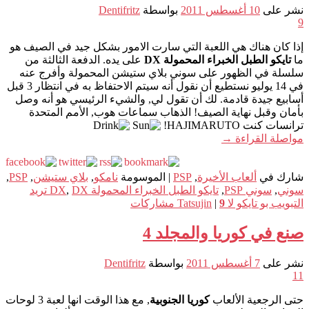
نشر على
10 أغسطس 2011
بواسطة
Dentifritz
9
إذا كان هناك هي اللعبة التي سارت الامور بشكل جيد في الصيف هو
ما
تايكو الطبل الخبراء المحمولة DX
على يده. الدفعة الثالثة من
سلسلة في الظهور على سوني بلاي ستيشن المحمولة وأفرج عنه
في 14 يوليو نستطيع أن نقول أنه سيتم الاحتفاظ به في انتظار 3 قبل
أسابيع جيدة قادمة. لك أن تقول لي, والشيء الرئيسي هو أنه وصل
بأمان وقبل نهاية الصيف! الذهاب سماعات هوب, الأمم المتحدة
ترانسات كنت HAJIMARUTO!
مواصلة القراءة
→
شارك في
ألعاب الأخيرة
,
PSP
|
الموسومة
نامكو
,
بلاي ستيشن
,
PSP
,
سوني
,
سوني PSP
,
تايكو الطبل الخبراء المحمولة DX
,
DX تريد
التبويب بو تايكو لا Tatsujin
9
|
مشاركات
صنع في كوريا والمجلد 4
نشر على
7 أغسطس 2011
بواسطة
Dentifritz
11
حتى الرجعية الألعاب
كوريا الجنوبية
, مع هذا الوقت انها لعبة 3 لوحات