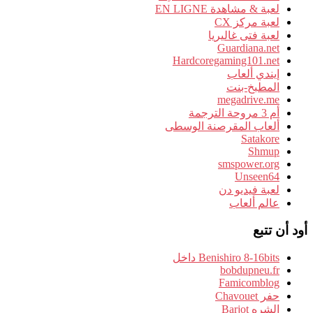
لعبة & مشاهدة EN LIGNE
لعبة مركز CX
لعبة فتى غاليريا
Guardiana.net
Hardcoregaming101.net
إيندي ألعاب
المطبخ-بنت
megadrive.me
أم 3 مروحة الترجمة
ألعاب المقرصنة الوسطى
Satakore
Shmup
smspower.org
Unseen64
لعبة فيديو دن
عالم ألعاب
أود أن تتبع
Benishiro 8-16bits داخل
bobdupneu.fr
Famicomblog
حفر Chavouet
الشره Barjot