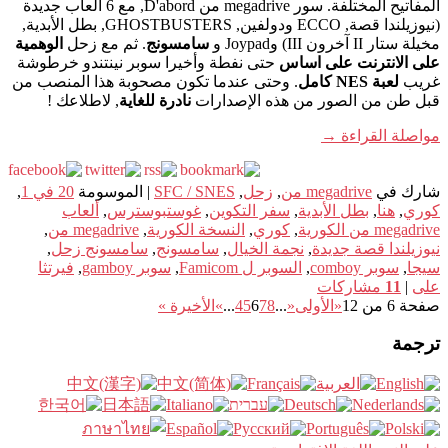
المفاتيح المختلفة. سور megadrive من D'abord, مع 6 ألعاب جديدة
(نيوزيلندا قصة, ECCO ودولفين, GHOSTBUSTERS, بطل الأبدية,
مخيلة ستار II آخرون III) وJoypad و
سامسونج
. ثم مع زحل
الوهمية
على الانترنت على اساس
حتى نفطة وأخيرا سوبر نينتندو خرطوشة
غريب
لعبة NES كامل
. وحتى عندما تكون مصحوبة هذا المنصب من
قبل طن من الصور من هذه الإصدارات
نادرة للغاية
, لاطلاعك !
مواصلة القراءة
→
شارك في
megadrive من
,
زحل
,
SFC / SNES
|
الموسومة
20 في 1
,
كوري
,
هنا
,
بطل الأبدية
,
سفر التكوين
,
غوستبوسترس
,
ألعاب
megadrive من الكورية
,
كوري
,
النسخة الكورية
,
megadrive من
,
نيوزيلندا قصة جديدة
,
نجمة الخيال
,
سامسونج
,
سامسونج زحل
,
سيجا
,
سوبر comboy
,
السوبر ل Famicom
,
سوبر gamboy
,
فيرتثا
على
|
11
مشاركات
صفحة 6 من 12
«الأولى
«
...
8
7
6
5
4
...
»
الأخيرة »
ترجمة