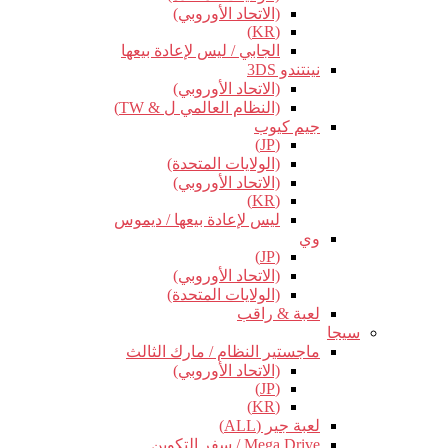
(الاتحاد الأوروبي)
(KR)
الجابي / ليس لإعادة بيعها
نينتندو 3DS
(الاتحاد الأوروبي)
(النظام العالمي ل & TW)
جيم كيوب
(JP)
(الولايات المتحدة)
(الاتحاد الأوروبي)
(KR)
ليس لإعادة بيعها / ديموس
وي
(JP)
(الاتحاد الأوروبي)
(الولايات المتحدة)
لعبة & راقب
سيجا
ماجستير النظام / مارك الثالث
(الاتحاد الأوروبي)
(JP)
(KR)
لعبة جير (ALL)
Mega Drive / سفر التكوين