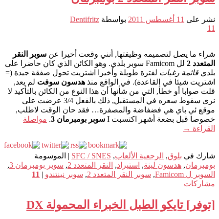
نشر على
11 أغسطس 2011
بواسطة
Dentifritz
11
شراء ما يصل لتصميمه وظيفتها, أنني وقعت أخيرا عن
سوبر النقر
المتعدد 2
لل Famicom سوبر بلدي. وهو الكائن الذي كان حاضرا على
بلدي
قائمة رغبات
لفترة طويلة وأخيرا اشتريت تحول صفقة جيدة (=
اشتريت شيئا في القاعدة). في الواقع منذ
هدسون سوفت
لم يعد,
قلت صوابا أو خطأ, التي من شأنها أن هذا النوع من الكائن بالتأكيد لا
نرى سقوط سعره في المستقبل, ذلك بالفعل 3/4 عرضت على
موقع ئي باي هي فضفاضة والمصفرة… فقد حان الوقت لاطلب,
خصوصا قبل بضعة أشهر اكتسبت I
سوبر بومبرمان 3
.
مواصلة
القراءة
→
شارك في
بلوق
,
الرجعية الألعاب
,
SFC / SNES
|
الموسومة
بومبرمان
,
هدسون لينة
,
استيراد
,
النقر المتعدد 2
,
سوبر بومبرمان 3
,
السوبر ل Famicom
,
سوبر النقر المتعدد 2
,
سوبر نينتندو
|
11
مشاركات
[توفر] تايكو الطبل الخبراء المحمولة DX