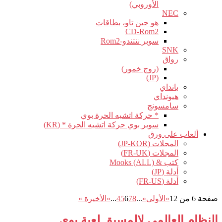
الأوروبي)
NEC
هو جين تاو، بطاقات
CD-Rom2
سوبر ننتندو-Rom2
SNK
رواق
(روج خمور)
(JP)
بانداي
هيونداي
سامسونج
* حركة اتشيه الحرة بوي
سوبر بوي حركة اتشيه الحرة * (KR)
ألعاب على ورق
المجلات (JP-KOR)
المجلات (FR-UK)
كتب & Mooks (ALL)
أدلة (JP)
أدلة (FR-US)
صفحة 6 من 12
«الأولى
«
...
8
7
6
5
4
...
»
الأخيرة »
النظام العالمي لالمسبق لعبة بوي