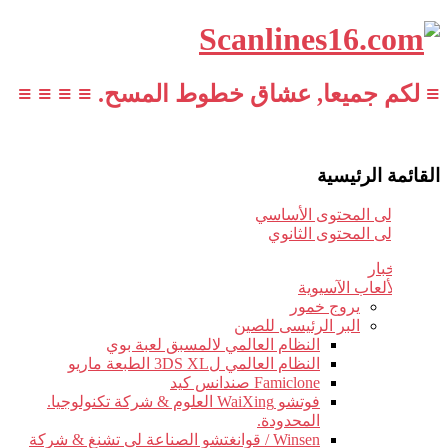
≡ لكم جميعا, عشاق خطوط المسح. ≡ ≡ ≡ ≡
القائمة الرئيسية
تخطي إلى المحتوى الأساسي
تخطي إلى المحتوى الثانوي
أخبار
الألعاب الآسيوية
يروج خمور
البر الرئيسى للصين
النظام العالمي لالمسبق لعبة بوي
النظام العالمي ل3DS XL الطبعة ماريو
Famiclone صندانس كيد
فوتشو WaiXing العلوم & شركة تكنولوجيا.
المحدودة.
Winsen / قوانغتشو الصناعة لى تشنغ & شركة