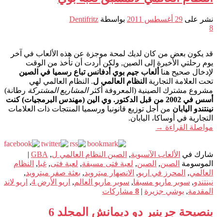
نشر على
29 أغسطس 2011
بواسطة
Dentifritz
8
قد يكون بعض من كان لديك لمحة موجزة عن هذه الألعاب في آخر
يوم رحلتي الأخيرة إلى الصين, ولكن أردت أن تأخذ من الوقت
لإدخال صحيح هنا
ألعاب جيم بوي أدفانس تباع رسميا في الصين
تحت العلامة التجارية
النظام العالمي ل
. النظام العالمي لهي
مشروع مشترك الصينية (المعروفة أكثر
المشاريع المشتركة
رطانة)
أسس في 2002 من قبل الدكتور. وي الين (مهندس البرمجيات) كنت
نينتندو اليابان
من أجل توزيع قانونيا ورسميا المنتجات ذات العلامات
التجارية في أوساكا، اليابان.
مواصلة القراءة
→
شارك في
الألعاب الآسيوية
,
الصين النظام العالمي ل
,
GBA
|
الموسومة
الصين
,
الصين
,
لعبة فتى مسبقة
,
لعبة فتى
,
غبا
,
النظام
العالمي
,
المحرز في اريو
,
الانصهار ميترويد
,
بعثة صفر ميترويد
,
نينتندو
,
سوبر ماريو مسبقا
,
سوبر ماريو العالم
,
اريو الأرض 4
,
اريو لاند
المقدمة
,
يوشي جزيرة
|
8
مشاركات
بنصيحة جرينير دو ديمانش المجلد 6