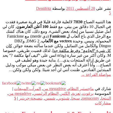
نشر على
28 أغسطس 2011
بواسطة
Dentifritz
5
هذا التنبيه الصباح
7H30
لالعلية فارغة قليلا في قرية صغيرة فقدت
في الجبال 10 دقائق من بيتي. مع فقط
100 أعلن العارضون
, كان لي
أمل ضئيل نسبيا من إيجاد بعض الشيء. ومع ذلك، كان هناك كشك
مع الرجل الذي باع ألعاب
ل Famicom
(دي merde) مع Famiclone
المحمولة, ونيس, وحيدة
vectrex مع الألعاب
, 2 DMG, وDBZ
Dingoo والكامل من التماثيل, ولكن عندما سألته بضعة جوائز,
كان
كل شيء “
الجامع
” وفرط مكلفة جدا
. لذلك قضيت طريقي, خصوصا
M. وكان أكثر من غير سارة (وm'a انس على “
كيف أنها مكلفة
?” يحد
عن طريق إزالة المنتجات يدي…). بداية جيدة وهو لطيف في
الصباح… وأنا أعترف أنه بغض النظر عن بعض ميكي موكب ودليل
المبتدئين القنادس, ظننت أنني لن أجد شيئا. ولكن ولكن ولكن…
مواصلة القراءة
→
شارك في
ماجستير النظام
,
megadrive من
,
المرآب المبيعات
|
الموسومة
برغوث
,
تعزية
,
الكثير
,
النظام الرئيسي
,
megadrive من
,
النينجا
,
ragnacenty
,
سيجا
,
شينوبي
,
شمس
,
بنصيحة-جرينير
|
5
مشاركات