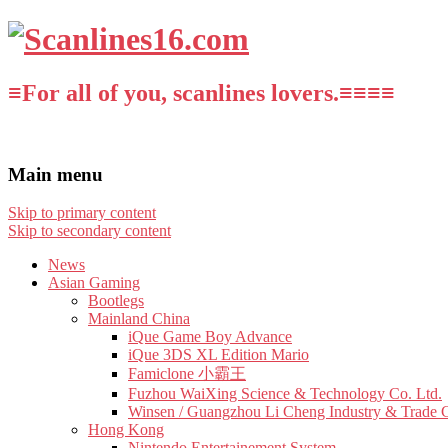
≡For all of you, scanlines lovers.≡≡≡≡
Main menu
Skip to primary content
Skip to secondary content
News
Asian Gaming
Bootlegs
Mainland China
iQue Game Boy Advance
iQue 3DS XL Edition Mario
Famiclone 小霸王
Fuzhou WaiXing Science & Technology Co. Ltd.
Winsen / Guangzhou Li Cheng Industry & Trade 
Hong Kong
Nintendo Entertainement System