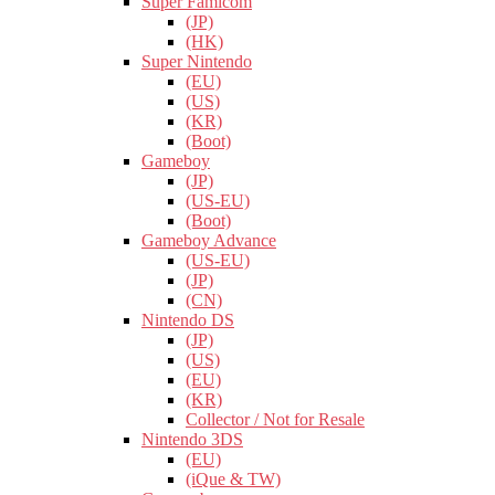
Super Famicom
(JP)
(HK)
Super Nintendo
(EU)
(US)
(KR)
(Boot)
Gameboy
(JP)
(US-EU)
(Boot)
Gameboy Advance
(US-EU)
(JP)
(CN)
Nintendo DS
(JP)
(US)
(EU)
(KR)
Collector / Not for Resale
Nintendo 3DS
(EU)
(iQue & TW)