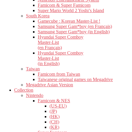
Famicom & Super Famicom
Super Mario World 2 Yoshi’s Island
South Korea
Gamecube : Korean Master-List !
Samsung Super Gam*boy (en Français)
Samsung Super Gam*boy (in English)
Hyundai Super Comboy
Master-List
(en Français)
Hyundai Super Comboy
Master-List
(in English)
Taiwan
Famicom from Taiwan
Taiwanese original games on Megadrive
Megadrive Asian Version
Collection
Nintendo
Famicom & NES
(US-EU)
(JP)
(HK)
(CH)
(KR)