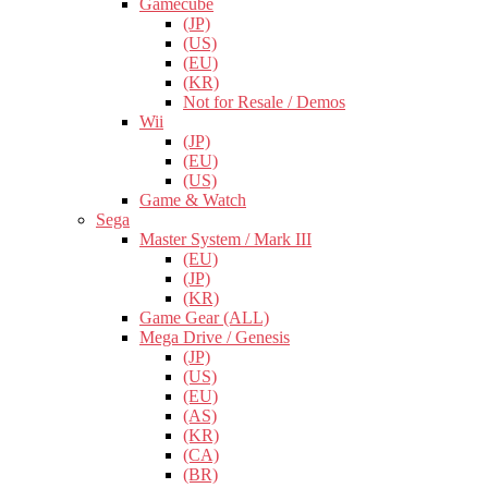
Gamecube
(JP)
(US)
(EU)
(KR)
Not for Resale / Demos
Wii
(JP)
(EU)
(US)
Game & Watch
Sega
Master System / Mark III
(EU)
(JP)
(KR)
Game Gear (ALL)
Mega Drive / Genesis
(JP)
(US)
(EU)
(AS)
(KR)
(CA)
(BR)