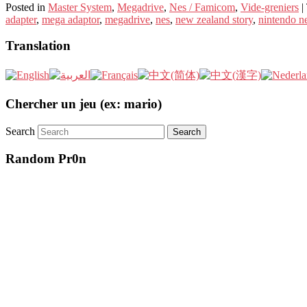
Posted in
Master System
,
Megadrive
,
Nes / Famicom
,
Vide-greniers
|
adapter
,
mega adaptor
,
megadrive
,
nes
,
new zealand story
,
nintendo n
Translation
Chercher un jeu (ex: mario)
Search
Random Pr0n