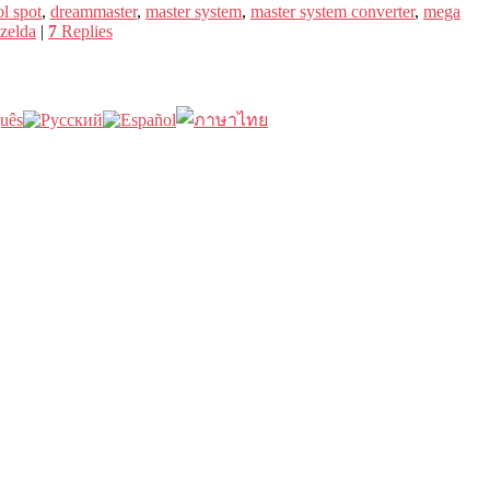
l spot
,
dreammaster
,
master system
,
master system converter
,
mega
zelda
|
7
Replies