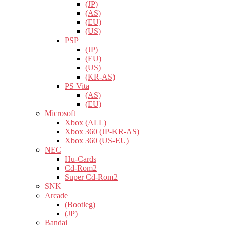
(JP)
(AS)
(EU)
(US)
PSP
(JP)
(EU)
(US)
(KR-AS)
PS Vita
(AS)
(EU)
Microsoft
Xbox (ALL)
Xbox 360 (JP-KR-AS)
Xbox 360 (US-EU)
NEC
Hu-Cards
Cd-Rom2
Super Cd-Rom2
SNK
Arcade
(Bootleg)
(JP)
Bandai