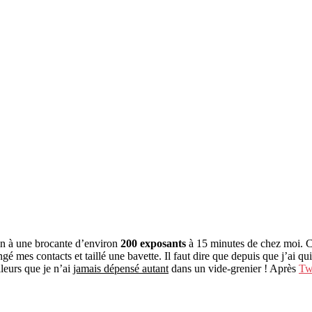
in à une brocante d’environ
200 exposants
à 15 minutes de chez moi. C
hangé mes contacts et taillé une bavette. Il faut dire que depuis que j’a
lleurs que je n’ai
jamais dépensé autant
dans un vide-grenier ! Après
Twi