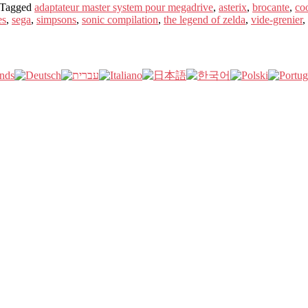
Tagged
adaptateur master system pour megadrive
,
asterix
,
brocante
,
coo
es
,
sega
,
simpsons
,
sonic compilation
,
the legend of zelda
,
vide-grenier
,