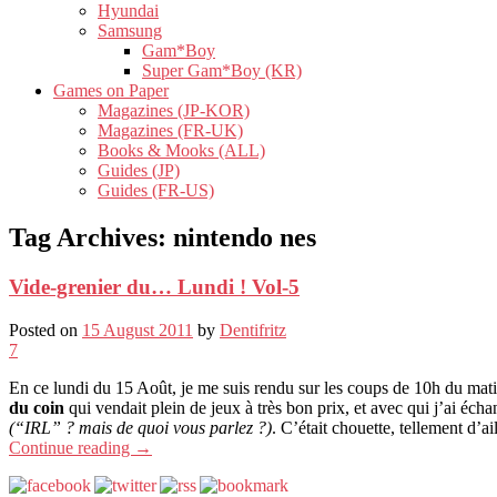
Hyundai
Samsung
Gam*Boy
Super Gam*Boy (KR)
Games on Paper
Magazines (JP-KOR)
Magazines (FR-UK)
Books & Mooks (ALL)
Guides (JP)
Guides (FR-US)
Tag Archives:
nintendo nes
Vide-grenier du… Lundi ! Vol-5
Posted on
15 August 2011
by
Dentifritz
7
En ce lundi du 15 Août, je me suis rendu sur les coups de 10h du mat
du coin
qui vendait plein de jeux à très bon prix, et avec qui j’ai éc
(“IRL” ? mais de quoi vous parlez ?)
. C’était chouette, tellement d’ai
Continue reading
→