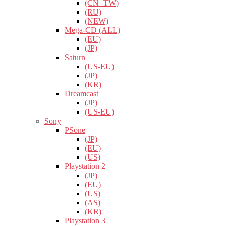
(CN+TW)
(RU)
(NEW)
Mega-CD (ALL)
(EU)
(JP)
Saturn
(US-EU)
(JP)
(KR)
Dreamcast
(JP)
(US-EU)
Sony
PSone
(JP)
(EU)
(US)
Playstation 2
(JP)
(EU)
(US)
(AS)
(KR)
Playstation 3