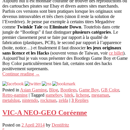
Aujourd’hui il est monnaie courante de trouver des reproductions ou
des cartouches pirates sur Ebay et divers autres sites marchands.
Parfois ces versions sont bien pratiques lorsque les originaux sont
devenus introuvables et très chers (sinon il reste la solution de
l’Everdrive). Je pense par exemple à certains titres Megadrive
comme
Twinkle Tale
ou
Eliminate Down
. Toutefois dans cette
jungle de “Bootlegs” il faut distinguer
plusieurs catégories
. Le
premier classement peut se faire par rapport à la qualité de
fabrication (plastiques, PCB), le second par rapport à l’apparence
(boite, notice…) et finalement il faut dissocier
les jeux originaux
sans licence et les Hacks
(souvent venus de Taiwan, voir
ce billet
).
Aujourd’hui je vais vous présenter des Bootlegs Game Boy et Game
Boy Color particulièrement bien fait, certains sont des hacks
positivement surprenants.
Continue reading
→
Posted in
Asian Gaming
,
Blog
,
Bootlegs
,
Game Boy
,
GB Color
,
Retro-gaming
|
Tagged
gameboy
,
hitek
,
licheng
,
megaman
,
metalslug
,
nintendo
,
rockman
,
zelda
|
3
Replies
VIC-A NEO-GEO Coréenne
Posted on
2 April 2014
by
Dentifritz