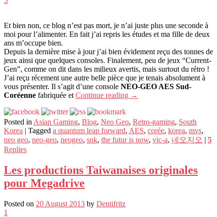
5
Et bien non, ce blog n’est pas mort, je n’ai juste plus une seconde à
moi pour l’alimenter. En fait j’ai repris les études et ma fille de deux
ans m’occupe bien.
Depuis la dernière mise à jour j’ai bien évidement reçu des tonnes de
jeux ainsi que quelques consoles. Finalement, peu de jeux “Current-
Gen”, comme on dit dans les milieux avertis, mais surtout du rétro !
J’ai reçu récement une autre belle pièce que je tenais absolument à
vous présenter. Il s’agit d’une console
NEO-GEO AES Sud-
Coréenne
fabriquée et
Continue reading
→
Posted in
Asian Gaming
,
Blog
,
Neo Geo
,
Retro-gaming
,
South
Korea
|
Tagged
a quantum leap forward
,
AES
,
corée
,
korea
,
mvs
,
neo geo
,
neo-geo
,
neogeo
,
snk
,
the futur is now
,
vic-a
,
네오지오
|
5
Replies
Les productions Taiwanaises originales
pour Megadrive
Posted on
20 August 2013
by
Dentifritz
1