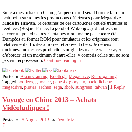
Suite à mes achats en Chine, j’ai pensé qu’il serait bon de faire un
petit point sur toutes les productions officieuses pour Megadrive
Made in Taiwan
. Si certaines de ces cartouches ont été traduites et
rééditées (Begard Prince, Legend of Wukong…), d’autres sont
encore un peu obscures. Certaines n’ont même pas encore été
Dumpées au format ROM pour émulateur et les originaux sont
relativement difficiles à trouver et souvent chers. Je détiens
quelques-une des ces productions originales mais je vais essayer
d’aborder ici un maximum d’entre-elles, y compris celles qui ne sont
pas en ma possession.
Continue reading
→
Posted in
Asian Gaming
,
Bootlegs
,
Megadrive
,
Retro-gaming
|
Tagged
bootlegs
,
gametec
,
genesis
,
glorysun
,
hack
,
licheng
,
megadrive
,
pirates
,
sachen
,
sega
,
skob
,
sungreen
,
taiwan
|
1
Reply
Voyage en Chine 2013 – Achats
Vidéoludiques !
Posted on
5 August 2013
by
Dentifritz
7