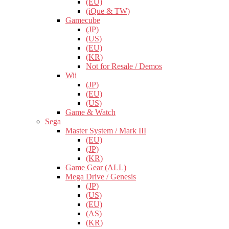
(EU)
(iQue & TW)
Gamecube
(JP)
(US)
(EU)
(KR)
Not for Resale / Demos
Wii
(JP)
(EU)
(US)
Game & Watch
Sega
Master System / Mark III
(EU)
(JP)
(KR)
Game Gear (ALL)
Mega Drive / Genesis
(JP)
(US)
(EU)
(AS)
(KR)