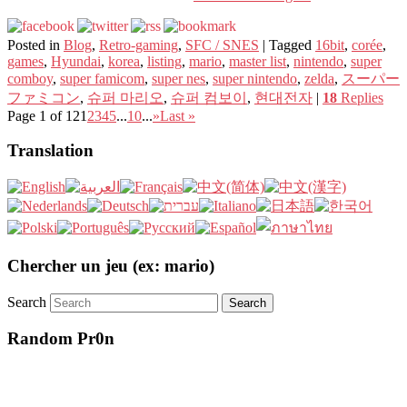
Posted in
Blog
,
Retro-gaming
,
SFC / SNES
|
Tagged
16bit
,
corée
,
games
,
Hyundai
,
korea
,
listing
,
mario
,
master list
,
nintendo
,
super
comboy
,
super famicom
,
super nes
,
super nintendo
,
zelda
,
スーパー
ファミコン
,
슈퍼 마리오
,
슈퍼 컴보이
,
현대전자
|
18
Replies
Page 1 of 12
1
2
3
4
5
...
10
...
»
Last »
Translation
Chercher un jeu (ex: mario)
Search
Random Pr0n