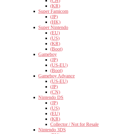
(CH)
(KR)
Super Famicom
(JP)
(HK)
Super Nintendo
(EU)
(US)
(KR)
(Boot)
Gameboy
(JP)
(US-EU)
(Boot)
Gameboy Advance
(US-EU)
(JP)
(CN)
Nintendo DS
(JP)
(US)
(EU)
(KR)
Collector / Not for Resale
Nintendo 3DS