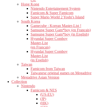
Hong Kong
Nintendo Entertainement System
Famicom & Super Famicom
Super Mario World 2 Yoshi’s Island
South Korea
Gamecube : Korean Master-List !
Samsung Super Gam*boy (en Français)
Samsung Super Gam*boy (in English)
Hyundai Super Comboy
Master-List
(en Français)
Hyundai Super Comboy
Master-List
(in English)
Taiwan
Famicom from Taiwan
Taiwanese original games on Megadrive
Megadrive Asian Version
Collection
Nintendo
Famicom & NES
(US-EU)
(JP)
(HK)