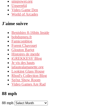
smspower.org
Unseen64
Video Game Den
World of Arcades
J'aime suivre
Benishiro 8-16bits Inside
bobdupneu.fr
Famicomblog
Forent Chavouet
Glouton Barjot
Histoires de merde
iGREKKESS' Blog
Je vis des hauts
lafautealamanette.org
Looking Glass House
Rhod's Collection Blog
Sp!nz Show Room
Video Games Are Rad
88 mph
88 mph