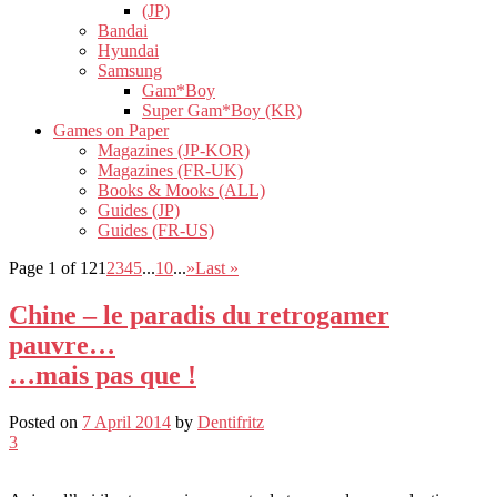
(JP)
Bandai
Hyundai
Samsung
Gam*Boy
Super Gam*Boy (KR)
Games on Paper
Magazines (JP-KOR)
Magazines (FR-UK)
Books & Mooks (ALL)
Guides (JP)
Guides (FR-US)
Page 1 of 12
1
2
3
4
5
...
10
...
»
Last »
Chine – le paradis du retrogamer
pauvre…
…mais pas que !
Posted on
7 April 2014
by
Dentifritz
3