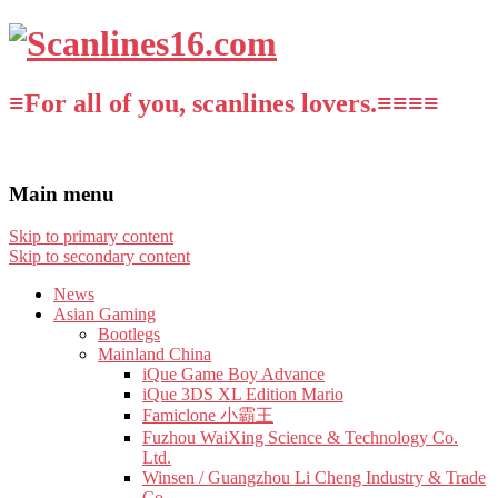
≡For all of you, scanlines lovers.≡≡≡≡
Main menu
Skip to primary content
Skip to secondary content
News
Asian Gaming
Bootlegs
Mainland China
iQue Game Boy Advance
iQue 3DS XL Edition Mario
Famiclone 小霸王
Fuzhou WaiXing Science & Technology Co.
Ltd.
Winsen / Guangzhou Li Cheng Industry & Trade
Co.