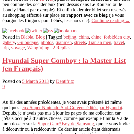
peu connue des occidentaux (rien dessus dans Le Routard ou le
Lonely Planet par exemple). Et enfin le dernier billet sera reservés
au shopping effectué sur place en
rapport avec ce blog
(je vous
épargne les fringues pour bébés, les shoes etc).
Continue reading
→
Posted in
Blabla
,
Blog
|
Tagged
beijing
,
china
,
chine
,
forbidden city
,
gallery
,
Guloudajie
,
photos
,
qianmen
,
streets
,
Tian'an men
,
travel
,
trip
,
voyage
,
Wangfujing
|
2
Replies
Hyundai Super Comboy : la Master List
(en Français)
Posted on
5 March 2013
by
Dentifritz
9
Au fils des années précédentes, je vous avais présenté ici même
quelques
jeux Super Nintendo Sud-Coréens édités par Hyundai
.
Depuis, je n’avais pas mis à jour les pages de ma collection car
j’étais occupé à d’autres choses, comme par exemple finir la V2 de
mon dossier sur la
Super Gam*Boy de Samsung
, que je vous invite
à découvrir ou à redécouvrir. Ce dernier article étant désormais