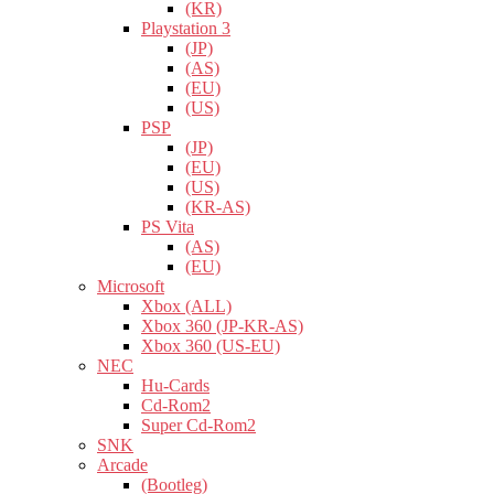
(KR)
Playstation 3
(JP)
(AS)
(EU)
(US)
PSP
(JP)
(EU)
(US)
(KR-AS)
PS Vita
(AS)
(EU)
Microsoft
Xbox (ALL)
Xbox 360 (JP-KR-AS)
Xbox 360 (US-EU)
NEC
Hu-Cards
Cd-Rom2
Super Cd-Rom2
SNK
Arcade
(Bootleg)