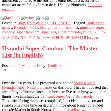
quasiment complet, je me suis donc enfin décidé à accorder du
temps au marché Sud-Coréen de la 16bit de Nintendo.
Continue
reading
→
Posted in
Blog
,
Retro-gaming
,
SFC / SNES
|
Tagged
16bit
,
corée
,
games
,
Hyundai
,
korea
,
listing
,
mario
,
master list
,
nintendo
,
super
comboy
,
super famicom
,
super nes
,
super nintendo
,
zelda
,
スーパー
ファミコ
,
슈퍼 마리오
,
슈퍼 컴보이
,
현대전자
|
9
Replies
Hyundai Super Comboy : The Master
List (in English)
Posted on
5 March 2013
by
Dentifritz
18
Over the last years, I’ve presented a bunch of
South Korean
Hyundai Super Nintendo games
on this blog. I haven’t updated that
area of my collection since then because I’ve been busy with other
things, like finishing the
Samsung Super Gam*Boy article
.
This article being *almost* completed, I decided to move on and
spend some more time on gathering infos about Nintendo’s 16bit
console Market in South Korea.
Continue reading
→