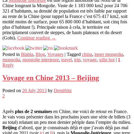
La
Mongolie Intérieure
est une région autonome du Nord de la
Chine longeant la Mongolie. Vaste de 1 183 000 km2 pour 24 706
321 d’habitants, sa densité de population est très faible par rapport
au reste de la Chine (pour rappel la France c’est 675 417 km2, soit
moitié moins de surface, pour 65 800 000 d’habitant, soit cinq fois
plus d’habitant !). Principale raison à cela, le territoire est
principlament couvert de steppes, de hauts plateaux et du desert
(Gobi).
Continue reading
→
Posted in
Blabla
,
Blog
,
Voyages
|
Tagged
china
,
inner mongolia
,
mongolia
,
mongolie interieure
,
travel
,
trip
,
voyage
,
xilin hot
|
1
Reply
Voyage en Chine 2013 – Beijing
Posted on
20 July 2013
by
Dentifritz
2
Après
plus de 2 semaines
en Chine, me voici de retour en France.
Je vais vous présenter dans les prochains jours une série de billets (3
au total) relatant un peu mon dernier périple dans l’empire du milieu.
Beijing
d’abord, que je connaissais déjà et que j’avais déjà pas mal
visité en 2011 (voir
ici
et
là
), puis la
Mongolie-Intérieure
, une terre