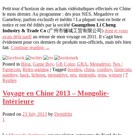
Petit tour d’horizon de mes achats vidéoludiques effectués en Chine
le mois dernier. Au programme : des jeux NES, Megadrive et
Gameboy, parfois exclusifs et inédits ! La plupart sont en boite et
notice et ont été édités par la société
Guangzhou Li Cheng
Industry & Trade Co
(广州市骊城工贸有限公司)
dont je vous
avais déjà parlé
au retour de mon voyage en 2011. Il s’agit bien
évidement pour ces derniers de produits non-officiels, mais très bien
fait.
Continue reading
→
Posted in
Blog
,
Game Boy
,
GB Color
,
GBA
,
Megadrive
,
Nes /
Famicom
,
Retro-gaming
|
Tagged
bootleg
,
china
,
comboy
,
famicom
,
gamboy
,
hack
,
licheng
,
megadrive
,
nes
,
nintendo
,
sega
,
winsen
|
7
Replies
Voyage en Chine 2013 – Mongolie-
Intérieure
Posted on
23 July 2013
by
Dentifritz
1