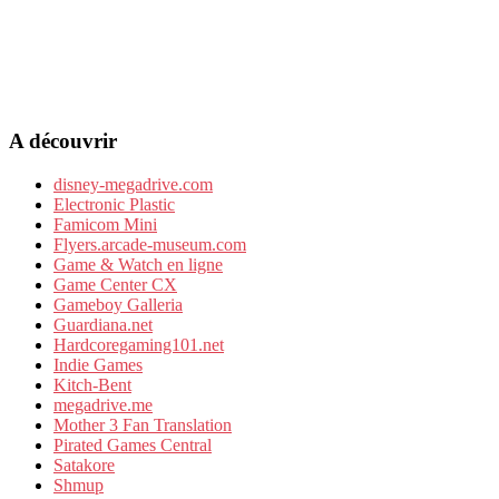
A découvrir
disney-megadrive.com
Electronic Plastic
Famicom Mini
Flyers.arcade-museum.com
Game & Watch en ligne
Game Center CX
Gameboy Galleria
Guardiana.net
Hardcoregaming101.net
Indie Games
Kitch-Bent
megadrive.me
Mother 3 Fan Translation
Pirated Games Central
Satakore
Shmup