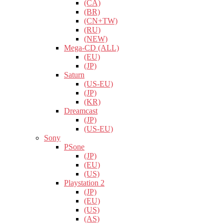
(CA)
(BR)
(CN+TW)
(RU)
(NEW)
Mega-CD (ALL)
(EU)
(JP)
Saturn
(US-EU)
(JP)
(KR)
Dreamcast
(JP)
(US-EU)
Sony
PSone
(JP)
(EU)
(US)
Playstation 2
(JP)
(EU)
(US)
(AS)