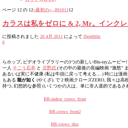
ページ 12 の 12
«最初の
«
...
8
9
10
11
12
カラスは私をゼロに & 2, Mr。インク
に投稿されました
26 4月 2011
によって
Dentifritz
6
らホップ, ビデオライブラリーの3つの新しいBlu-rayムービー
一人
そごう石井
と
北野武
(その中の最後の長編映画 “激怒”
あるいは実に不健康 (私は牛頭に戻って考える… ) 時には漫画奇
もある
龍が如く
(やくざ). で 2 映画クローズZERO, 我々
持つ, 幻想的な参照 (いくつかの人は、単に非人道的であるされ
BR-indest_crows_front
BR-crows_front2
BR-crows_disc