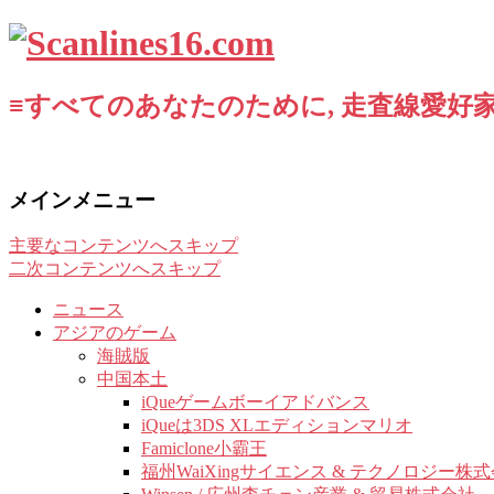
≡すべてのあなたのために, 走査線愛好家
メインメニュー
主要なコンテンツへスキップ
二次コンテンツへスキップ
ニュース
アジアのゲーム
海賊版
中国本土
iQueゲームボーイアドバンス
iQueは3DS XLエディションマリオ
Famiclone小霸王
福州WaiXingサイエンス & テクノロジー株式