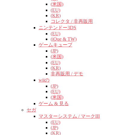
(米国)
(EU)
(KR)
コレクタ / 非再販用
ニンテンドー3DS
(EU)
(iQue & TW)
ゲームキューブ
(JP)
(米国)
(EU)
(KR)
非再販用 / デモ
wiiの
(JP)
(EU)
(米国)
ゲーム & 見る
セガ
マスターシステム / マークIII
(EU)
(JP)
(KR)