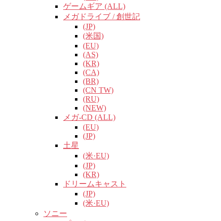
ゲームギア (ALL)
メガドライブ / 創世記
(JP)
(米国)
(EU)
(AS)
(KR)
(CA)
(BR)
(CN TW)
(RU)
(NEW)
メガ-CD (ALL)
(EU)
(JP)
土星
(米·EU)
(JP)
(KR)
ドリームキャスト
(JP)
(米·EU)
ソニー