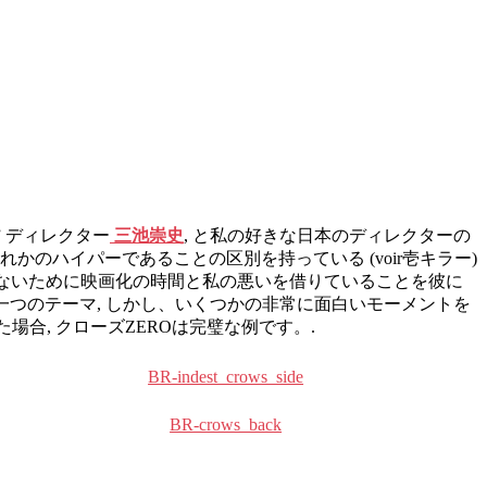
” ディレクター
三池崇史
, と私の好きな​​日本のディレクターの
れかのハイパーであることの区別を持っている (voir壱キラー)
れは我々がないために映画化の時間と私の悪いを借りていることを彼に
暴力のもう一つのテーマ, しかし、いくつかの非常に面白いモーメントを
場合, クローズZEROは完璧な例です。.
BR-indest_crows_side
BR-crows_back