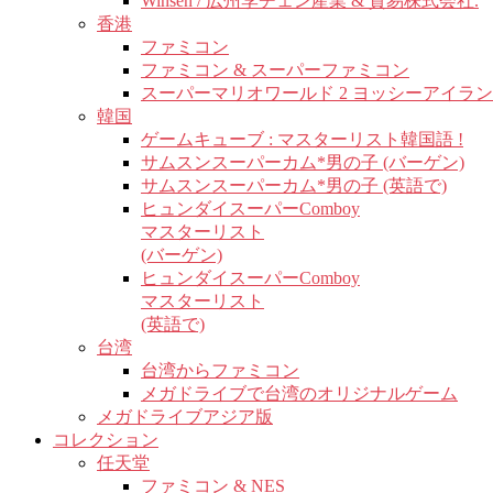
Winsen / 広州李チェン産業 & 貿易株式会社.
香港
ファミコン
ファミコン & スーパーファミコン
スーパーマリオワールド 2 ヨッシーアイラ
韓国
ゲームキューブ : マスターリスト韓国語 !
サムスンスーパーカム*男の子 (バーゲン)
サムスンスーパーカム*男の子 (英語で)
ヒュンダイスーパーComboy
マスターリスト
(バーゲン)
ヒュンダイスーパーComboy
マスターリスト
(英語で)
台湾
台湾からファミコン
メガドライブで台湾のオリジナルゲーム
メガドライブアジア版
コレクション
任天堂
ファミコン & NES