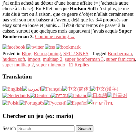
j’ai enfin acheté au détour d’une bonne affaire (= j’achetais autre
chose à la base). En Effet puisque
Hudson Soft
n’est plus, je me
suis dis à tort ou à raison, que ce genre d’objet n’allait certainement
pas voir son prix baisser à l’avenir, déjà que les 3/4 proposés sur
ebay sont en loose et jaunis… Il était donc temps de passer à la
caisse, surtout que quelques mois auparavant j’avais acquis
Super
Bomberman 3
.
Continue reading
→
Posted in
Blog
,
Retro-gaming
,
SFC / SNES
|
Tagged
Bomberman
,
hudson soft
,
import
,
multitap 2
,
super bomberman 3
,
super famicom
,
super multitap 2
,
super nintendo
|
11
Replies
Translation
Chercher un jeu (ex: mario)
Search