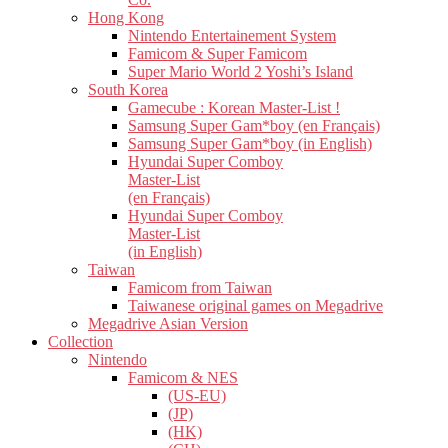
Hong Kong
Nintendo Entertainement System
Famicom & Super Famicom
Super Mario World 2 Yoshi’s Island
South Korea
Gamecube : Korean Master-List !
Samsung Super Gam*boy (en Français)
Samsung Super Gam*boy (in English)
Hyundai Super Comboy
Master-List
(en Français)
Hyundai Super Comboy
Master-List
(in English)
Taiwan
Famicom from Taiwan
Taiwanese original games on Megadrive
Megadrive Asian Version
Collection
Nintendo
Famicom & NES
(US-EU)
(JP)
(HK)