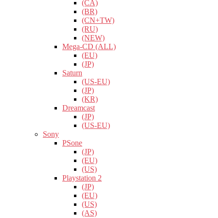
(CA)
(BR)
(CN+TW)
(RU)
(NEW)
Mega-CD (ALL)
(EU)
(JP)
Saturn
(US-EU)
(JP)
(KR)
Dreamcast
(JP)
(US-EU)
Sony
PSone
(JP)
(EU)
(US)
Playstation 2
(JP)
(EU)
(US)
(AS)