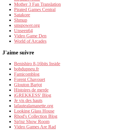
Mother 3 Fan Translation
Pirated Games Central
Satakore
Shmup
smspower.org
Unseen64
Video Game Den
World of Arcades
J'aime suivre
Benishiro 8-16bits Inside
bobdupneu.fr
Famicomblog
Forent Chavouet
Glouton Barjot
Histoires de merde
iGREKKESS' Blog
Je vis des hauts
lafautealamanette.org
Looking Glass House
Rhod's Collection Blog
Sp!nz Show Room
Video Games Are Rad