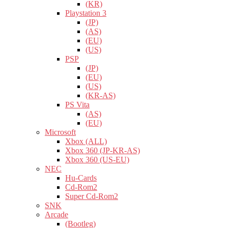
(KR)
Playstation 3
(JP)
(AS)
(EU)
(US)
PSP
(JP)
(EU)
(US)
(KR-AS)
PS Vita
(AS)
(EU)
Microsoft
Xbox (ALL)
Xbox 360 (JP-KR-AS)
Xbox 360 (US-EU)
NEC
Hu-Cards
Cd-Rom2
Super Cd-Rom2
SNK
Arcade
(Bootleg)