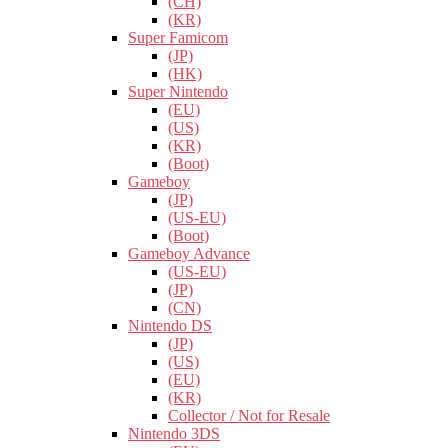
(CH)
(KR)
Super Famicom
(JP)
(HK)
Super Nintendo
(EU)
(US)
(KR)
(Boot)
Gameboy
(JP)
(US-EU)
(Boot)
Gameboy Advance
(US-EU)
(JP)
(CN)
Nintendo DS
(JP)
(US)
(EU)
(KR)
Collector / Not for Resale
Nintendo 3DS