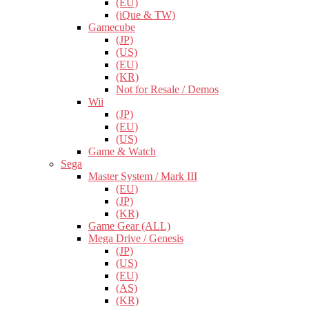
(EU)
(iQue & TW)
Gamecube
(JP)
(US)
(EU)
(KR)
Not for Resale / Demos
Wii
(JP)
(EU)
(US)
Game & Watch
Sega
Master System / Mark III
(EU)
(JP)
(KR)
Game Gear (ALL)
Mega Drive / Genesis
(JP)
(US)
(EU)
(AS)
(KR)