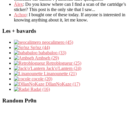
Álex
: Do you know where can I find a scan of the cartridge’s
sticker? This post is the only site that I saw...
Achoo
: I bought one of these today. If anyone is interested in
knowing anything about it, let me know.
Les + bavards
neocalimero (45)
Sp!nz (44)
bababaloo (33)
Ambseb (29)
Retroblogueur (25)
Jack'o'Lantern (24)
Linanounette (21)
cocole (20)
DIlanNoKaze (17)
Radaj (16)
Random Pr0n