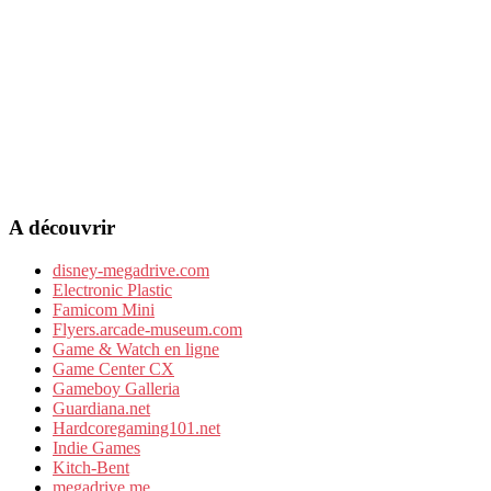
A découvrir
disney-megadrive.com
Electronic Plastic
Famicom Mini
Flyers.arcade-museum.com
Game & Watch en ligne
Game Center CX
Gameboy Galleria
Guardiana.net
Hardcoregaming101.net
Indie Games
Kitch-Bent
megadrive.me