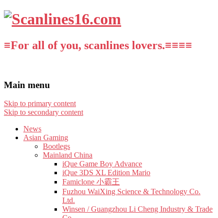
≡For all of you, scanlines lovers.≡≡≡≡
Main menu
Skip to primary content
Skip to secondary content
News
Asian Gaming
Bootlegs
Mainland China
iQue Game Boy Advance
iQue 3DS XL Edition Mario
Famiclone 小霸王
Fuzhou WaiXing Science & Technology Co.
Ltd.
Winsen / Guangzhou Li Cheng Industry & Trade
Co.