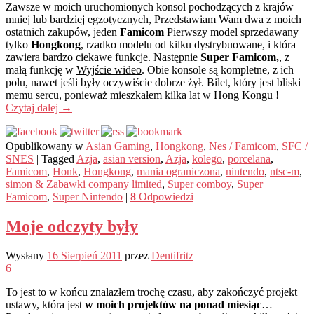
Zawsze w moich uruchomionych konsol pochodzących z krajów
mniej lub bardziej egzotycznych, Przedstawiam Wam dwa z moich
ostatnich zakupów, jeden
Famicom
Pierwszy model sprzedawany
tylko
Hongkong
, rzadko modelu od kilku dystrybuowane, i która
zawiera
bardzo ciekawe funkcje
. Następnie
Super Famicom,
, z
małą funkcję w
Wyjście wideo
. Obie konsole są kompletne, z ich
polu, nawet jeśli były oczywiście dobrze żył. Bilet, który jest bliski
memu sercu, ponieważ mieszkałem kilka lat w Hong Kongu !
Czytaj dalej
→
Opublikowany w
Asian Gaming
,
Hongkong
,
Nes / Famicom
,
SFC /
SNES
|
Tagged
Azja
,
asian version
,
Azja
,
kolego
,
porcelana
,
Famicom
,
Honk
,
Hongkong
,
mania ograniczona
,
nintendo
,
ntsc-m
,
simon & Zabawki company limited
,
Super comboy
,
Super
Famicom
,
Super Nintendo
|
8
Odpowiedzi
Moje odczyty były
Wysłany
16 Sierpień 2011
przez
Dentifritz
6
To jest to w końcu znalazłem trochę czasu, aby zakończyć projekt
ustawy, która jest
w moich projektów na ponad miesiąc
…