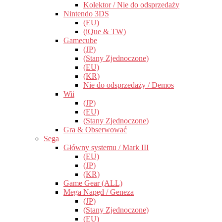
Kolektor / Nie do odsprzedaży
Nintendo 3DS
(EU)
(iQue & TW)
Gamecube
(JP)
(Stany Zjednoczone)
(EU)
(KR)
Nie do odsprzedaży / Demos
Wii
(JP)
(EU)
(Stany Zjednoczone)
Gra & Obserwować
Sega
Główny systemu / Mark III
(EU)
(JP)
(KR)
Game Gear (ALL)
Mega Napęd / Geneza
(JP)
(Stany Zjednoczone)
(EU)