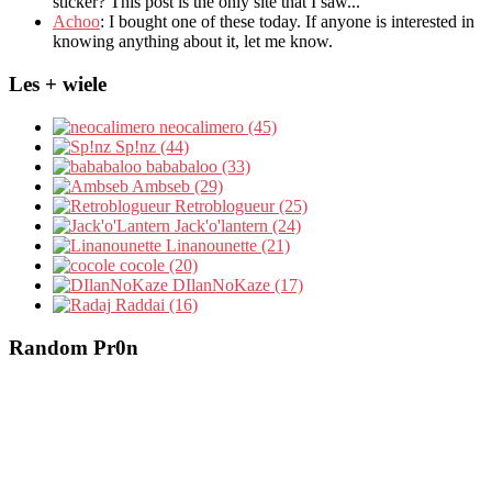
sticker? This post is the only site that I saw...
Achoo
: I bought one of these today. If anyone is interested in
knowing anything about it, let me know.
Les + wiele
neocalimero (45)
Sp!nz (44)
bababaloo (33)
Ambseb (29)
Retroblogueur (25)
Jack'o'lantern (24)
Linanounette (21)
cocole (20)
DIlanNoKaze (17)
Raddai (16)
Random Pr0n