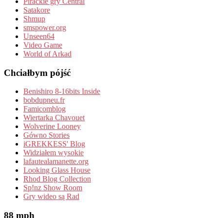
Pirackie gry Central
Satakore
Shmup
smspower.org
Unseen64
Video Game
World of Arkad
Chciałbym pójść
Benishiro 8-16bits Inside
bobdupneu.fr
Famicomblog
Wiertarka Chavouet
Wolverine Looney
Gówno Stories
iGREKKESS' Blog
Widziałem wysokie
lafautealamanette.org
Looking Glass House
Rhod Blog Collection
Sp!nz Show Room
Gry wideo są Rad
88 mph