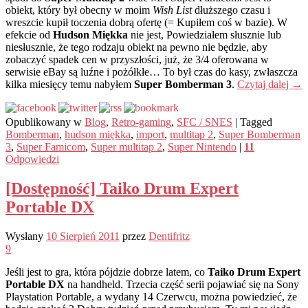
obiekt, który był obecny w moim
Wish List
dłuższego czasu i
wreszcie kupił toczenia dobrą ofertę (= Kupiłem coś w bazie). W
efekcie od
Hudson Miękka
nie jest, Powiedziałem słusznie lub
niesłusznie, że tego rodzaju obiekt na pewno nie będzie, aby
zobaczyć spadek cen w przyszłości, już, że 3/4 oferowana w
serwisie eBay są luźne i pożółkłe… To był czas do kasy, zwłaszcza
kilka miesięcy temu nabyłem
Super Bomberman 3
.
Czytaj dalej
→
Opublikowany w
Blog
,
Retro-gaming
,
SFC / SNES
|
Tagged
Bomberman
,
hudson miękka
,
import
,
multitap 2
,
Super Bomberman
3
,
Super Famicom
,
Super multitap 2
,
Super Nintendo
|
11
Odpowiedzi
[Dostępność] Taiko Drum Expert
Portable DX
Wysłany
10 Sierpień 2011
przez
Dentifritz
9
Jeśli jest to gra, która pójdzie dobrze latem, co
Taiko Drum Expert
Portable DX
na handheld. Trzecia część serii pojawiać się na Sony
Playstation Portable, a wydany 14 Czerwcu, można powiedzieć, że