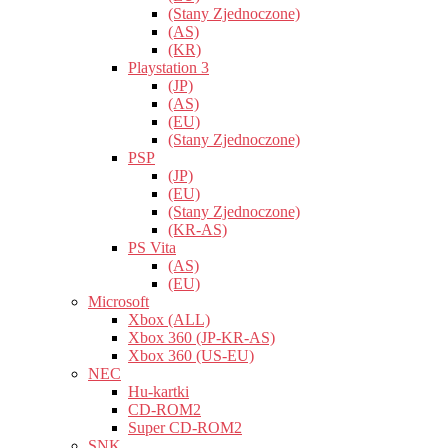
(Stany Zjednoczone)
(AS)
(KR)
Playstation 3
(JP)
(AS)
(EU)
(Stany Zjednoczone)
PSP
(JP)
(EU)
(Stany Zjednoczone)
(KR-AS)
PS Vita
(AS)
(EU)
Microsoft
Xbox (ALL)
Xbox 360 (JP-KR-AS)
Xbox 360 (US-EU)
NEC
Hu-kartki
CD-ROM2
Super CD-ROM2
SNK