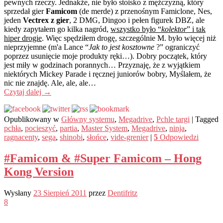
pewnych rzeczy. Jednakże, nie było stoisko z mężczyzną, który
sprzedał gier
Famicom
(de merde) z przenośnym Famiclone, Nes,
jeden
Vectrex z gier
, 2 DMG, Dingoo i pełen figurek DBZ, ale
kiedy zapytałem go kilka nagród,
wszystko było “
kolektor
” i tak
hiper drogie
. Więc spędziłem drogę, szczególnie M. było więcej niż
nieprzyjemne (m'a Lance “
Jak to jest kosztowne
?” ograniczyć
poprzez usunięcie moje produkty ręki…). Dobry początek, który
jest miły w godzinach porannych… Przyznaję, że z wyjątkiem
niektórych Mickey Parade i ręcznej juniorów bobry, Myślałem, że
nic nie znajdę. Ale, ale, ale…
Czytaj dalej
→
Opublikowany w
Główny systemu
,
Megadrive
,
Pchle targi
|
Tagged
pchła
,
pocieszyć
,
partia
,
Master System
,
Megadrive
,
ninja
,
ragnacenty
,
sega
,
shinobi
,
słońce
,
vide-grenier
|
5
Odpowiedzi
#Famicom & #Super Famicom – Hong
Kong Version
Wysłany
23 Sierpień 2011
przez
Dentifritz
8