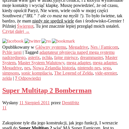
sprzedał wiele gier w atrakcyjnych cenach, i z którym wymieniane
moje kontakty i wyciąć klapkę. Muszę powiedzieć, że od czasu,
kiedy opuścił Paryż, Nie wiem, wiele osób w mojej części
Southwest
(“IRL” ? ale co masz na myśli ?)
. To było świetne, tak
bardzo, że mam
nigdy nie spędził wiele
dan i środowisko-Grenier !
Później
Świergot
, Tu jest znacznie lepiej przegląd moich ustaleń.
Czytaj dalej
→
Opublikowany w
Główny systemu
,
Megadrive
,
Nes / Famicom
,
Pchle targi
|
Tagged
adaptateur płynięcia napęd mega systemu
nadrzędnego
,
asterix
,
pchła
,
fajne miejsce
,
dreammaster
,
Master
System
,
Master System Walutowy
,
mega adapter
,
mega adapter
,
Megadrive
,
nes
,
Nowa Zelandia historia
,
nintendo nes
,
sega
,
simpsons
,
sonic kompilacja
,
The Legend of Zelda
,
vide-grenier
,
zelda
|
7
Odpowiedzi
Super Multitap 2 Bomberman
Wysłany
11 Sierpień 2011
przez
Dentifritz
11
Zakupione tyle dla jego konstrukcji, jak jego funkcji, I wreszcie
spadł do
Super Multitap 2
wlać MA Super Famicom. Jest to