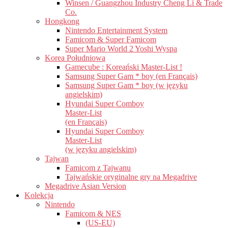
Winsen / Guangzhou Industry Cheng Li & Trade
Co.
Hongkong
Nintendo Entertainment System
Famicom & Super Famicom
Super Mario World 2 Yoshi Wyspa
Korea Południowa
Gamecube : Koreański Master-List !
Samsung Super Gam * boy (en Français)
Samsung Super Gam * boy (w języku
angielskim)
Hyundai Super Comboy
Master-List
(en Français)
Hyundai Super Comboy
Master-List
(w języku angielskim)
Tajwan
Famicom z Tajwanu
Tajwańskie oryginalne gry na Megadrive
Megadrive Asian Version
Kolekcja
Nintendo
Famicom & NES
(US-EU)