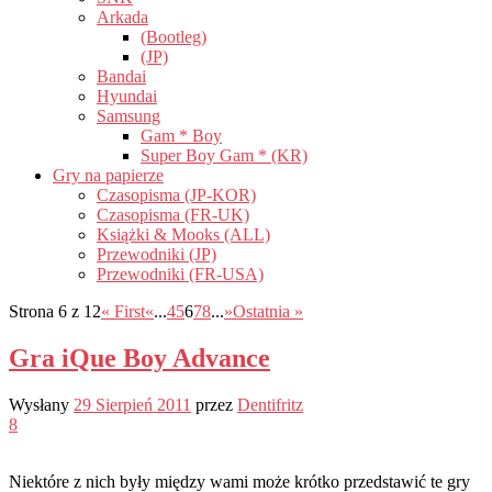
Arkada
(Bootleg)
(JP)
Bandai
Hyundai
Samsung
Gam * Boy
Super Boy Gam * (KR)
Gry na papierze
Czasopisma (JP-KOR)
Czasopisma (FR-UK)
Książki & Mooks (ALL)
Przewodniki (JP)
Przewodniki (FR-USA)
Strona 6 z 12
« First
«
...
4
5
6
7
8
...
»
Ostatnia »
Gra iQue Boy Advance
Wysłany
29 Sierpień 2011
przez
Dentifritz
8
Niektóre z nich były między wami może krótko przedstawić te gry