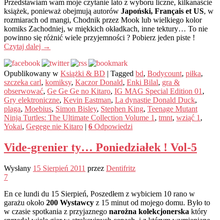
Przedstawiam wam moje czytanie lato z wyboru liczne, kilkanaście
książek, ponieważ obejmują autorów
Japoński, Français et US
, w
rozmiarach od mangi, Chodnik przez Mook lub wielkiego kolor
komiks Zachodniej, w miękkich okładkach, inne tektury… To nie
powinno się różnić wiele przyjemności ? Pobierz jeden piste !
Czytaj dalej
→
Opublikowany w
Książki & BD
|
Tagged
bd
,
Bodycount
,
piłka
,
szczeka carl
,
komiksy
,
Kaczor Donald
,
Enki Bilal
,
gra &
obserwować
,
Ge Ge Ge no Kitaro
,
IG MAG Special Edition 01
,
Gry elektroniczne
,
Kevin Eastman
,
La dynastie Donald Duck
,
plaga
,
Moebius
,
Simon Bisley
,
Stephen King
,
Teenage Mutant
Ninja Turtles: The Ultimate Collection Volume 1
,
tmnt
,
wziąć 1
,
Yokai
,
Gegege nie Kitaro
|
6
Odpowiedzi
Vide-grenier ty… Poniedziałek ! Vol-5
Wysłany
15 Sierpień 2011
przez
Dentifritz
7
En ce lundi du 15 Sierpień, Poszedłem z wybiciem 10 rano w
garażu około
200 Wystawcy
z 15 minut od mojego domu. Było to
w czasie spotkania z przyjaznego
narożna kolekcjonerska
który