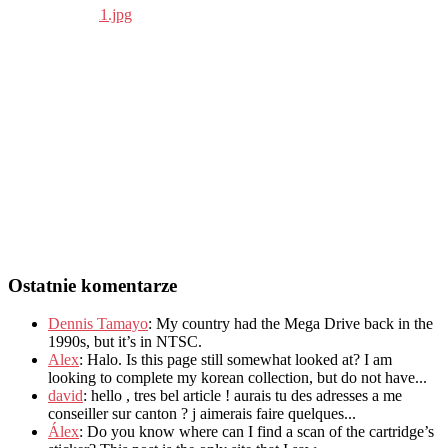
Ostatnie komentarze
Dennis Tamayo
:
My country had the Mega Drive back in the
1990s
,
but it’s in NTSC
.
Alex
: Halo.
Is this page still somewhat looked at
?
I am
looking to complete my korean collection
,
but do not have..
.
david
:
hello
,
tres bel article
!
aurais tu des adresses a me
conseiller sur canton
?
j aimerais faire quelques..
.
Álex
: Do you know where can I find a scan of the cartridge’s