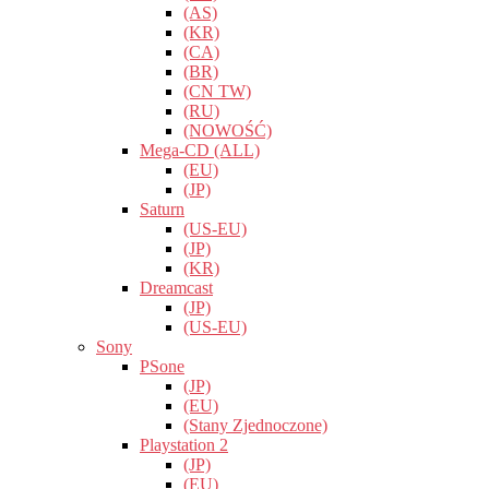
(AS)
(KR)
(CA)
(BR)
(CN TW)
(RU)
(NOWOŚĆ)
Mega-CD (ALL)
(EU)
(JP)
Saturn
(US-EU)
(JP)
(KR)
Dreamcast
(JP)
(US-EU)
Sony
PSone
(JP)
(EU)
(Stany Zjednoczone)
Playstation 2
(JP)
(EU)