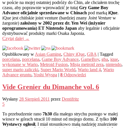
w poście na mojej ostatniej podróży do Chin, ale chciałem trochę
czasu, aby poprawnie wprowadzić je tutaj
Gry Game Boy
Advance oficjalnie sprzedawane w Chinach
pod marką
iQue
.
iQue jest chińskie joint venture (bardziej znany
Joint Venture
w
żargonie)
założony w 2002 przez dr. Yen Wei (inżynier
oprogramowania) ET Nintendo Japan
aby legalnie i oficjalnie
dystrybuować produkty marki Osaka Japonia.
Czytaj dalej
→
Opublikowany w
Asian Gaming
,
Chiny iQue
,
GBA
|
Tagged
porcelana
,
porcelana
,
Game Boy Advance
,
GameBoy
,
gba
,
ique
,
wykonane w Wario
,
Metroid Fusion
,
Misja metroid zera
,
nintendo
,
super mario zaliczki
,
Super Mario World
,
Wario land 4
,
Wario
Advance gruntu
,
Yoshi Wyspa
|
8
Odpowiedzi
Vide Grenier du Dimanche vol. 6
Wysłany
28 Sierpień 2011
przez
Dentifritz
5
To przebudzenie rano
7h30
dla małego strychu pustego w małej
wiosce w górach stracił 10 minut od mojego domu. Z tylko
100
Wystawcy ogłosił
, I miał stosunkowo małą nadzieję znalezienie