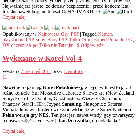
będzie czekać 3 Dobry tydzień przed przybyciem. Ty mi powiedz,
Najważniejsze jest to, że dotarły bezpiecznie i przed końcem lata!
Idź słuchawek hop, un transat Ci HAJIMARUTO!
Czytaj dalej
→
Opublikowany w
Najnowsze Gry
,
PSP
|
Tagged
Namco
,
playstation
,
PSP
,
sony
,
Sony PSP
,
Taiko Drum Expert Portable DX
,
DX chcesz tab-po Taiko nie Tatsujin
|
9
Odpowiedzi
Wykonane w Korei Vol-4
Wysłany
7 Sierpień 2011
przez
Dentifritz
11
Nawet retro-gaming
Korei Południowej
, w tej chwili jest to gry 3
różne konsole. Sur Megadrive d'abord, z 6 nowe gry (New Zealand
Story, Ecco The Dolphin, Ghostbusters, Wieczny Champion,
Phantasy Star II i III) i Joypad
Samsung
. Następnie z Saturna
Virual-On
nawet blister i wreszcie wkład dziwne Super Nintendo
Pełna wersja gry NES
. Ten post jest nawet wtedy, gdy towarzyszy
mnóstwo zdjęć z tych wersji
bardzo rzadko
, do oglądania !
Czytaj dalej
→