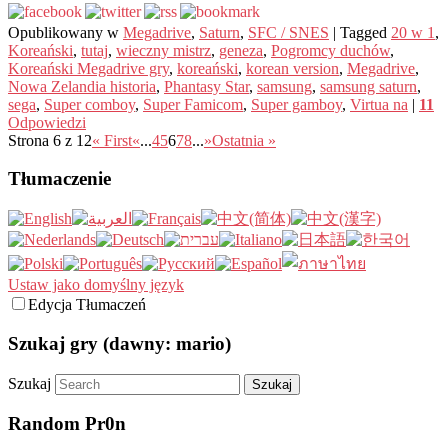
Opublikowany w
Megadrive
,
Saturn
,
SFC / SNES
|
Tagged
20 w 1
,
Koreański
,
tutaj
,
wieczny mistrz
,
geneza
,
Pogromcy duchów
,
Koreański Megadrive gry
,
koreański
,
korean version
,
Megadrive
,
Nowa Zelandia historia
,
Phantasy Star
,
samsung
,
samsung saturn
,
sega
,
Super comboy
,
Super Famicom
,
Super gamboy
,
Virtua na
|
11
Odpowiedzi
Strona 6 z 12
« First
«
...
4
5
6
7
8
...
»
Ostatnia »
Tłumaczenie
Ustaw jako domyślny język
Edycja Tłumaczeń
Szukaj gry (dawny: mario)
Szukaj
Random Pr0n