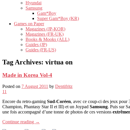
Hyundai
Samsung
Gam*Boy
Super Gam*Boy (KR)
Games on Paper
Magazines (JP-KOR)
Magazines (FR-UK)
Books & Mooks (ALL)
Guides (JP)
Guides (FR-US)
Tag Archives:
virtua on
Made in Korea Vol-4
Posted on
7 August 2011
by
Dentifritz
11
Encore du retro-gaming
Sud-Coréen
, avec ce coup-ci des jeux pour
Champion, Phantasy Star II et III) et un Joypad
Samsung
. Puis sur S
une fois accompagné d’une tonne de photos de ces versions
extrêmem
Continue reading
→