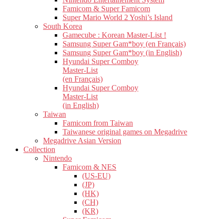
Famicom & Super Famicom
Super Mario World 2 Yoshi’s Island
South Korea
Gamecube : Korean Master-List !
Samsung Super Gam*boy (en Français)
Samsung Super Gam*boy (in English)
Hyundai Super Comboy
Master-List
(en Français)
Hyundai Super Comboy
Master-List
(in English)
Taiwan
Famicom from Taiwan
Taiwanese original games on Megadrive
Megadrive Asian Version
Collection
Nintendo
Famicom & NES
(US-EU)
(JP)
(HK)
(CH)
(KR)