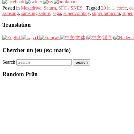
Posted in
Megadrive
,
Saturn
,
SFC / SNES
|
Tagged
20 in 1
,
corée
,
ec
samsung
,
samsung saturn
,
sega
,
super comboy
,
super famicom
,
super
Translation
Chercher un jeu (ex: mario)
Search
Random Pr0n