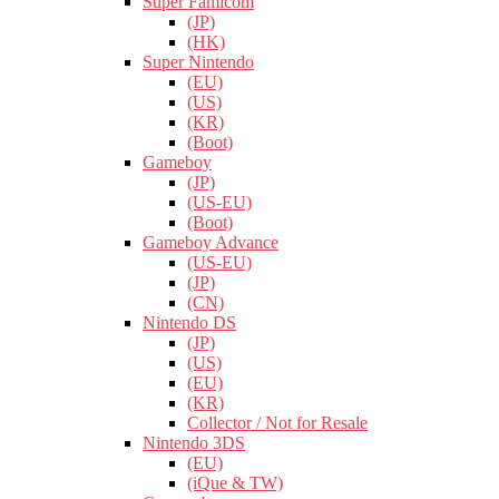
Super Famicom
(JP)
(HK)
Super Nintendo
(EU)
(US)
(KR)
(Boot)
Gameboy
(JP)
(US-EU)
(Boot)
Gameboy Advance
(US-EU)
(JP)
(CN)
Nintendo DS
(JP)
(US)
(EU)
(KR)
Collector / Not for Resale
Nintendo 3DS
(EU)
(iQue & TW)