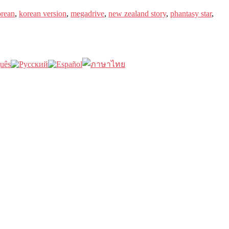
orean
,
korean version
,
megadrive
,
new zealand story
,
phantasy star
,