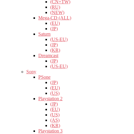
(CN+TW)
(RU)
(NEW)
Mega-CD (ALL)
(EU)
(JP)
Saturn
(US-EU)
(JP)
(KR)
Dreamcast
(JP)
(US-EU)
Sony
PSone
(JP)
(EU)
(US)
Playstation 2
(JP)
(EU)
(US)
(AS)
(KR)
Playstation 3