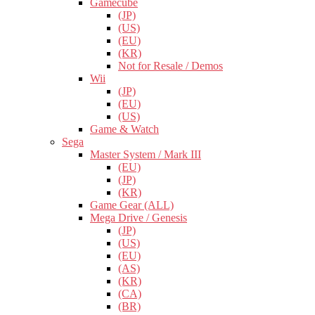
Gamecube
(JP)
(US)
(EU)
(KR)
Not for Resale / Demos
Wii
(JP)
(EU)
(US)
Game & Watch
Sega
Master System / Mark III
(EU)
(JP)
(KR)
Game Gear (ALL)
Mega Drive / Genesis
(JP)
(US)
(EU)
(AS)
(KR)
(CA)
(BR)