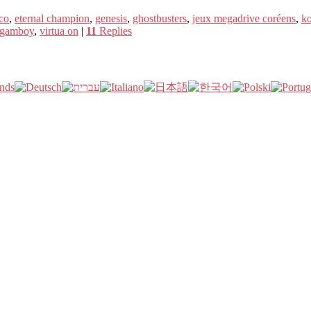
co
,
eternal champion
,
genesis
,
ghostbusters
,
jeux megadrive coréens
,
k
 gamboy
,
virtua on
|
11
Replies