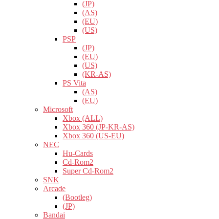
(JP)
(AS)
(EU)
(US)
PSP
(JP)
(EU)
(US)
(KR-AS)
PS Vita
(AS)
(EU)
Microsoft
Xbox (ALL)
Xbox 360 (JP-KR-AS)
Xbox 360 (US-EU)
NEC
Hu-Cards
Cd-Rom2
Super Cd-Rom2
SNK
Arcade
(Bootleg)
(JP)
Bandai