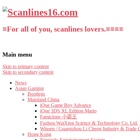
≡For all of you, scanlines lovers.≡≡≡≡
Main menu
Skip to primary content
Skip to secondary content
News
Asian Gaming
Bootlegs
Mainland China
iQue Game Boy Advance
iQue 3DS XL Edition Mario
Famiclone 小霸王
Fuzhou WaiXing Science & Technology Co. Ltd.
Winsen / Guangzhou Li Cheng Industry & Trade 
Hong Kong
Nintendo Entertainement System