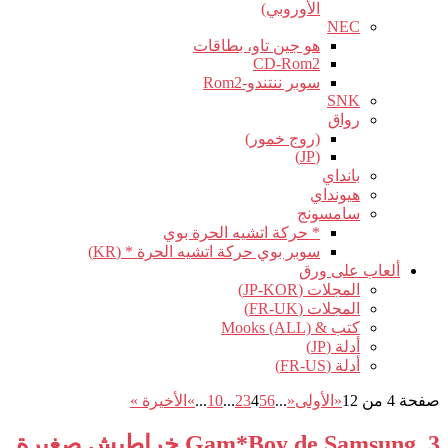
الأوروبي)
NEC
هو جين تاو، بطاقات
CD-Rom2
سوبر ننتندو-Rom2
SNK
رواق
(روج خمور)
(JP)
بانداي
هيونداي
سامسونج
* حركة اتشيه الحرة بوي
سوبر بوي حركة اتشيه الحرة * (KR)
ألعاب على ورق
المجلات (JP-KOR)
المجلات (FR-UK)
كتب & Mooks (ALL)
أدلة (JP)
أدلة (FR-US)
صفحة 4 من 12
«الأولى
«
...
6
5
4
3
2
...
10
...
»
الأخيرة »
Gam*Boy de Samsung, 3 خراطيش صغيرة.