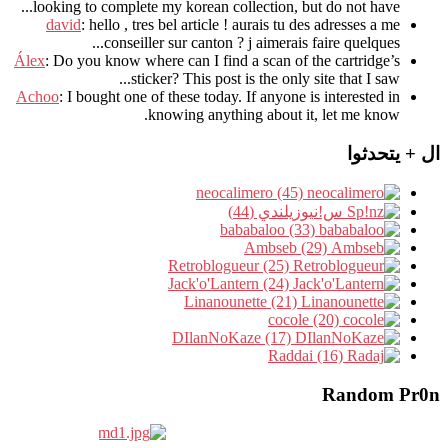
.
looking to complete my korean collection
,
but do not have..
david
:
hello
,
tres bel article
!
aurais tu des adresses a me
.
conseiller sur canton
?
j aimerais faire quelques..
Álex
: Do you know where can I find a scan of the cartridge’s
sticker? This post is the only site that I saw...
Achoo
: I bought one of these today. If anyone is interested in
knowing anything about it, let me know.
ال + يتحدثوا
neocalimero (45)
س!نيوزيلندي (44)
bababaloo (33)
Ambseb (29)
Retroblogueur (25)
Jack'o'Lantern (24)
Linanounette (21)
cocole (20)
DIlanNoKaze (17)
Raddai (16)
Random Pr0n