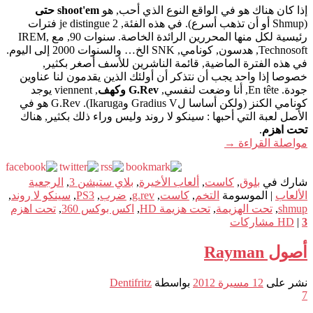
إذا كان هناك هو في الواقع النوع الذي أحب, هو
shoot'em حتى
(Shmup أو أن تذهب أسرع). في هذه الفئة, je distingue 2 فترات
رئيسية لكل منها المحررين الرائدة الخاصة. سنوات 90, مع IREM,
Technosoft, هدسون, كونامي, SNK الخ… والسنوات 2000 إلى اليوم.
في هذه الفترة الماضية, قائمة الناشرين للأسف أصغر بكثير,
خصوصا إذا واحد يجب أن نتذكر أن أولئك الذين يقدمون لنا عناوين
جودة. En tête, أنا وضعت لنفسي,
G.Rev وكهف
, viennent يوجد
كونامي الكنز (ولكن أساسا لGradius V وIkaruga). G.Rev هو في
الأصل لعبة التي أحبها : سينكو لا روند وليس وراء ذلك بكثير, هناك
تحت اهزم
.
مواصلة القراءة
→
شارك في
بلوق
,
كاست
,
ألعاب الأخيرة
,
بلاي ستيشن 3
,
الرجعية
الألعاب
|
الموسومة
التخم
,
كاست
,
g.rev
,
ضرب
,
PS3
,
سينكو لا روند
,
shmup
,
تحت الهزيمة
,
تحت هزيمة HD
,
اكس بوكس 360
,
تحت اهزم
3
|
HD
مشاركات
أصول Rayman
نشر على
12 مسيرة 2012
بواسطة
Dentifritz
7