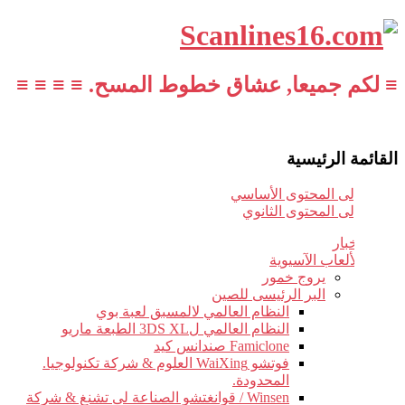
≡ لكم جميعا, عشاق خطوط المسح. ≡ ≡ ≡ ≡
القائمة الرئيسية
تخطي إلى المحتوى الأساسي
تخطي إلى المحتوى الثانوي
أخبار
الألعاب الآسيوية
يروج خمور
البر الرئيسى للصين
النظام العالمي لالمسبق لعبة بوي
النظام العالمي ل3DS XL الطبعة ماريو
Famiclone صندانس كيد
فوتشو WaiXing العلوم & شركة تكنولوجيا.
المحدودة.
Winsen / قوانغتشو الصناعة لى تشنغ & شركة