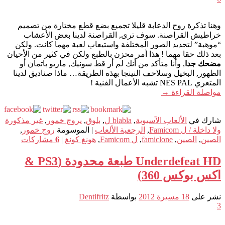
وهنا تذكرة روح الدعابة قليلا تجميع بضع قطع مختارة من تصميم
خراطيش القراصنة. سوف ترى, القراصنة لدينا بعض الأعشاب
“موهبة” لتحديد الصور المختلفة واستيعاب لعبة مهما كانت. ولكن
بعد ذلك حقا مهما ! هذا أمر محزن بالطبع ولكن في كثير من الأحيان
مضحك جدا
, وأنا متأكد من أنك لم أر قط سونيك, ماريو باتمان أو
الظهور, البخيل وسلاحف النينجا بهذه الطريقة… ماذا صناديق لدينا
المتعري NES PAL تشبه الأعمال الفنية !
مواصلة القراءة
→
شارك في
الألعاب الآسيوية
,
blabla ل
,
بلوق
,
يروج خمور
,
غير مذكورة
ولا داخلة / ل Famicom
,
الرجعية الألعاب
|
الموسومة
روج خمور
,
الصين
,
الصين
,
famiclone
,
ل Famicom
,
هونغ كونغ
|
6
مشاركات
Underdefeat HD طبعة محدودة (PS3 &
اكس بوكس 360)
نشر على
18 مسيرة 2012
بواسطة
Dentifritz
3