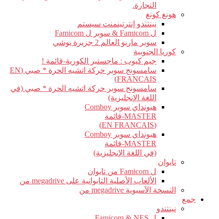
التجارة.
هونغ كونغ
نينتندو إنترتينمنت سيستم
ل Famicom & سوبر ل Famicom
سوبر ماريو العالم 2 جزيرة يوشي
كوريا الجنوبية
جيم كيوب : ماجستير الكورية-قائمة !
سامسونج سوبر حركة اتشيه الحرة * صبي (EN
FRANCAIS)
سامسونج سوبر حركة اتشيه الحرة * صبي (في
اللغة الإنجليزية)
هيونداي سوبر Comboy
MASTER-قائمة
(EN FRANCAIS)
هيونداي سوبر Comboy
MASTER-قائمة
(في اللغة الإنجليزية)
تايوان
ل Famicom من تايوان
الألعاب الأصلية التايوانية على megadrive من
النسخة الآسيوية megadrive من
جمع
نينتندو
ل Famicom & NES