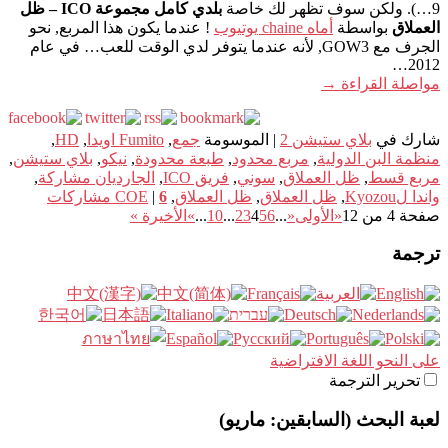
9…). ولكن سوف تظهر لك خاصة
بلدي كامل مجموعة ICO – ظل
العملاق
بواسطة
أماه chaine يوتيوب
! عندما يكون هذا المربع, نحو
الجرف مع GOW3, لأنه عندما يتوفر لدي الوقت للعب… في عام
2012…
مواصلة القراءة
→
شارك في
بلاي ستيشن 2
|
الموسومة
جمع
,
Fumito اويدا
,
HD
,
منظمة البن الدولية
,
مربع محدود
,
طبعة محدودة
,
نيكو
,
بلاي ستيشن
,
مربع قسط
,
ظل العملاق
,
سوني
,
فريق ICO
,
الجارديان مشاركة
,
واندا لKyozou
,
ظل العملاق
,
ظل العملاق
,
6
|
COE
مشاركات
صفحة 4 من 12
«الأولى
«
...
6
5
4
3
2
...
10
...
»
الأخيرة »
ترجمة
على النحو اللغة الافتراضية
تحرير الترجمة
لعبة البحث (السابقين: ماريو)