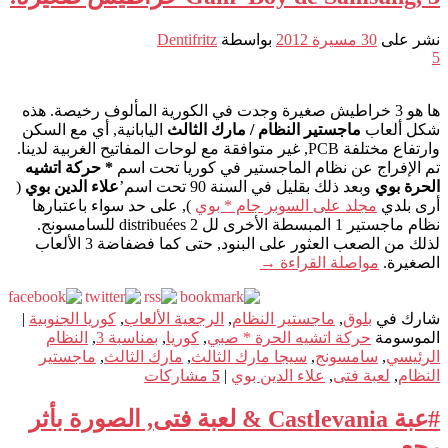
نشر على
30 مسيرة 2012
بواسطة
Dentifritz
5
ها هو 3 خراطيش صغيرة وجدت في الكورية المألوف رخيصة. هذه
شكل ألعاب
ماجستير النظام / مارك الثالث
اليابانية, أي مع السكن
وارتفاع مختلفة PCB, غير متوافقة مع لوحات المفاتيح الغربية لدينا.
تم الإفراج عن نظام الماجستير في كوريا تحت اسم
* حركة اتشيه
الحرة بوي
وبعد ذلك بقليل في السنة 90 تحت اسم’
علاء الدين بوي
(
أرى بلدي
مجلد على السوبر جام * بوي
), على حد سواء باعتبارها
نظام ماجستير 1 المبسطة الأخرى لل 2 distribuées للسامسونج.
لذلك من الصعب العثور على البنود, حتى كما فضفاضة 3 الألعاب
الصغيرة.
مواصلة القراءة
→
شارك في
بلوق
,
ماجستير النظام
,
الرجعية الألعاب
,
كوريا الجنوبية
|
الموسومة
حركة اتشيه الحرة * صبي
,
كوريا
,
بمناسبة 3
,
النظام
الرئيسي
,
سامسونج
,
سيجا مارك الثالث
,
مارك الثالث
,
ماجستير
النظام
,
لعبة فتى
,
علاء الدين بوي
|
5
مشاركات
#عبة Castlevania & لعبة فتى, الصورة بأثر
رجعي.