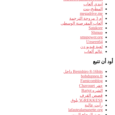
إيندي ألعاب
المطبخ-بنت
megadrive.me
أم 3 مروحة الترجمة
ألعاب المقرصنة الوسطى
Satakore
Shmup
smspower.org
Unseen64
لعبة فيديو دن
عالم ألعاب
أود أن تتبع
Benishiro 8-16bits داخل
bobdupneu.fr
Famicomblog
حفر Chavouet
الشره Barjot
قصص القرف
iGREKKESS' بلوق
رأيت عالية
lafautealamanette.org
يبحث الزجاج البيت