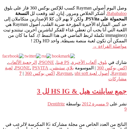
وصل اليوم أصولي Rayman كسب للإكس بوكس 360 فاز على بلوق
Bababaloo
, أشكر الخلاص ومرور. إبان, لقد وقعت لل
النسخة
المحمولة على PSVita
, ولكن لا يهم لأن كلا الإصدارين متكاملان إلى
حد كبير. المباراة الأخيرة المؤرخة ضربة القلب, أصول Rayman هي
اللعبة التي أنا يجب أن تعطي غذاء للفكر لناشرين آخرين, نينتندو تيت
(immaginez تكملة لربط الماضي في هذا النمط !). كما ما كان من
الممكن أن تكون لعبة منصة بسيطة, واحد HD و2D !
مواصلة القراءة
→
شارك في
بلوق
,
ألعاب الأخيرة
,
PS فيتا
,
PSONE
,
الرجعية الألعاب
,
اكس بوكس 360
|
الموسومة
بلاي ستيشن
,
PSVITA
,
PSONE
,
لعبة
Rayman
,
أصول لعبة Rayman
ubi soft
,
,
اكس بوكس 360
|
7
مشاركات
جمع سايلنت هيل & HS IG لل 3
نشر على
9 مسيرة 2012
بواسطة
Dentifritz
9
الناتج من العدد الخاص من مجلة مشاركة IG المكرسة لالرعب في