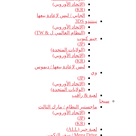
(الاتحاد الأوروبي)
(KR)
الجابي / ليس لإعادة بيعها
نينتندو 3DS
(الاتحاد الأوروبي)
(النظام العالمي ل & TW)
جيم كيوب
(JP)
(الولايات المتحدة)
(الاتحاد الأوروبي)
(KR)
ليس لإعادة بيعها / ديموس
وي
(JP)
(الاتحاد الأوروبي)
(الولايات المتحدة)
لعبة & راقب
سيجا
ماجستير النظام / مارك الثالث
(الاتحاد الأوروبي)
(JP)
(KR)
لعبة جير (ALL)
Mega Drive / سفر التكوين