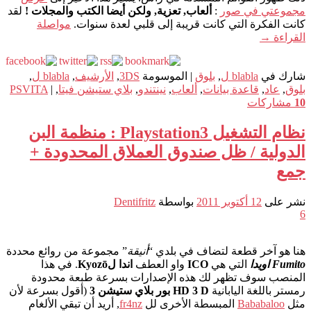
مجموعتي في صور
:
ألعاب, تعزية, ولكن أيضا الكتب والمجلات !
لقد
كانت الفكرة التي كانت قريبة إلى قلبي لعدة سنوات.
مواصلة
القراءة
→
شارك في
blabla ل
,
بلوق
|
الموسومة
3DS
,
الأرشيف
,
blabla ل
,
بلوق
,
عاد
,
قاعدة بيانات
,
ألعاب
,
نينتندو
,
بلاي ستيشن فيتا
,
|
PSVITA
10
مشاركات
نظام التشغيل Playstation3 : منظمة البن
الدولية / ظل صندوق العملاق المحدودة +
جمع
نشر على
12 أكتوبر 2011
بواسطة
Dentifritz
6
هنا هو آخر قطعة لتضاف في بلدي “
أنيقة
” مجموعة من روائع محددة
Fumito اويدا
التي هي
ICO
واو العطف
اندا لKyozō
. في هذا
المنصب سوف تظهر لك هذه الإصدارات بسرعة طبعة محدودة
رمستر باللغة اليابانية
HD 3 D ​​بور بلاي ستيشن 3
(أقول بسرعة لأن
مثل
Bababaloo
المبسطة الأخرى لل
fr4nz
, أريد أن تبقي الألغام