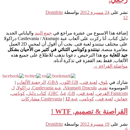
نشر على
24 مسيرة 2012
بواسطة
Dentifritz
12
إضافة هذا الاسبوع من عشرة مراجع في
جمع البند
والياباني الجديد
دليل كتاب. أنا ركزت على ألعاب عبة Castlevania / Akumajo دراكولا
على مختلف نينتندو لعبة فتى. يجب أن أقول أن لمحبي 2D العمل
مغامرة منصة,
نينتندو وكونامي الثنائي في كثير من الأحيان بشكل
جيد للغاية
مع هذا الترخيص. دعونا نذهب للاطلاع على جميع هذه
الألعاب, فقط بعد القفزة في تذكرة أدناه.
مواصلة القراءة
→
شارك في
بلوق
,
لعبة فتى
,
GB اللون
,
GBA
,
الرجعية الألعاب
|
الموسومة
تقدم
,
Akumajō Dracula
,
عبة Castlevania
,
دراكولا
,
ل
Famicom القرص
,
لعبة فتى
,
GB
,
غبا
,
GBC
,
كتاب دليل
,
كونامي
,
خفاش
,
لعبة فتى
,
كونامي
,
عبة Castlevania
12
|
مشاركات
القراصنة & تصميم, WTF !
نشر على
19 مسيرة 2012
بواسطة
Dentifritz
6