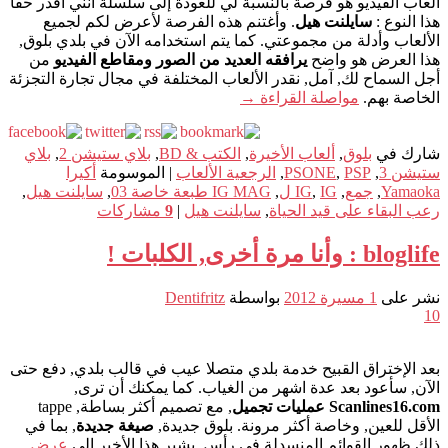
ألعاب الفيديو هو فرصة بالنسبة لي للعودة إلى سلسلة أنني أقدر حقا
هذا النوع :
سايلنت هيل
. وأغتنم هذه الفرصة لأعرض لكم لجميع
الألعاب وأدلة من مجموعتي. كما يتم استخدامه الآن في بلدي بلوق,
هذا العرض هو واضح
يرافقه العديد من الصور ومقاطع الفيديو
من
أجل السماح لك, آمل, نقدر الألعاب المختلفة في مجال تجارة التجزئة
الخاصة بهم.
مواصلة القراءة
→
شارك في
بلوق
,
ألعاب الأخيرة
,
الكتب & BD
,
بلاي ستيشن 2
,
بلاي
ستيشن 3
,
PSP
,
PSONE
,
الرجعية الألعاب
|
الموسومة
أكيرا
Yamaoka
,
جمع
,
IG ل
,
IG
,
IG MAG طبعة خاصة 03
,
سايلنت هيل
,
رعب البقاء على قيد الحياة
,
سايلنت هيل
|
9
مشاركات
bloglife : وأنا مرة أخرى, الكلبات !
نشر على
1 مسيرة 2012
بواسطة
Dentifritz
10
بعد الإختراق القبيح خدمة بلدي متصلا عيب في قالب بلدي, دفع حتى
الآن, سأعود بعد عدة اشهر من الغياب. كما يمكنك أن ترى,
Scanlines16.com عمليات تجميل
, مع تصميم أكثر بساطة, tappe
الأقل للعين, وخاصة أكثر مرونة. بلوق جديدة,
صيغة جديدة
, بما في
ذلك ظهور القوائم المنسدلة في رأس. يشير هذا الأخير إلى
عرض