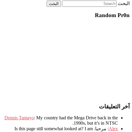
البحث
Random Pr0n
آخر التعليقات
Dennis Tamayo
:
My country had the Mega Drive back in the
.
1990s
,
but it’s in NTSC
Alex
: مرحبا.
I am
?
Is this page still somewhat looked at