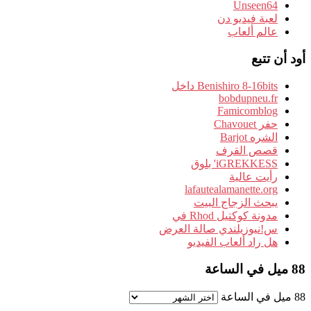
Unseen64
لعبة فيديو دن
عالم ألعاب
أود أن تتبع
Benishiro 8-16bits داخل
bobdupneu.fr
Famicomblog
حفر Chavouet
الشره Barjot
قصص القرف
iGREKKESS' بلوق
رأيت عالية
lafautealamanette.org
يبحث الزجاج البيت
مدونة كوكتيل Rhod في
س!نيوزيلندي صالة العرض
هل راد ألعاب الفيديو
88 ميل في الساعة
88 ميل في الساعة