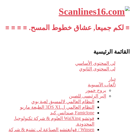
≡ لكم جميعا, عشاق خطوط المسح. ≡ ≡ ≡ ≡
القائمة الرئيسية
تخطي إلى المحتوى الأساسي
تخطي إلى المحتوى الثانوي
أخبار
الألعاب الآسيوية
يروج خمور
البر الرئيسى للصين
النظام العالمي لالمسبق لعبة بوي
النظام العالمي ل3DS XL الطبعة ماريو
Famiclone صندانس كيد
فوتشو WaiXing العلوم & شركة تكنولوجيا.
المحدودة.
Winsen / قوانغتشو الصناعة لى تشنغ & شركة