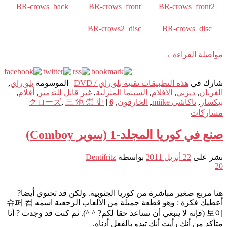
BR-crows_back
BR-crows_front
BR-crows_front2
BR-crows2_disc
BR-crows_disc
مواصلة القراءة
→
شارك في
هذه التطبيقات تقنية بلو راي / DVD
|
الموسومة
بلو راي
,
الغربان
,
ديزني
,
الأفلام
,
السينما المنزلية
,
غير قابل للتدمير
,
أفلام
,
بيكسار
,
تاكاشي miike
,
الخارقون
,
6
|
三 池 崇 史
,
クローズ
مشاركات
صنع في كوريا المجلد-1 (سوبر Comboy)
نشر على
22 أبريل 2011
بواسطة
Dentifritz
20
هنا مربع صغير مباشرة من كوريا الجنوبية. ولكن قد تحتوي أيضا?
أعطيك فكرة : وهو قطعة جميلة من الألعاب الرجعية اسمه 슈퍼 컴
보이 (فإنه لا ينبغي أن تساعد حقا لكم? ^ ^). ثم كنت قد وجدت ? أنا
متأكد من أنك رأيت أنك تبدو بالفعل أدناه.