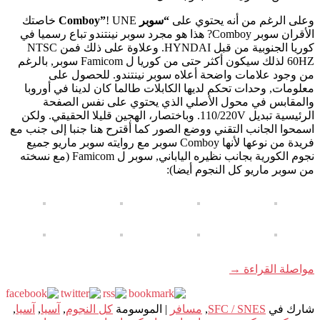
وعلى الرغم من أنه يحتوي على
“سوبر Comboy”
! UNE خاصتك
الأقران سوبر Comboy? هذا هو مجرد سوبر نينتندو تباع رسميا في
كوريا الجنوبية من قبل HYNDAI. وعلاوة على ذلك فمن NTSC
60HZ لذلك سيكون أكثر حتى من كوريا ل Famicom سوبر, بالرغم
من وجود علامات واضحة أعلاه سوبر نينتندو. للحصول على
معلومات, وحدات تحكم لديها الكابلات طالما كان لدينا في أوروبا
والمقابس في محول الأصلي الذي يحتوي على نفس الصفحة
الرئيسية تبديل 110/220V. وباختصار، الهجين قليلا الحقيقي. ولكن
اسمحوا الجانب التقني ووضع الصور كما أقترح هنا جنبا إلى جنب مع
فريدة من نوعها لأنها Comboy سوبر مع روايته سوبر ماريو جميع
نجوم الكورية بجانب نظيره الياباني, سوبر ل Famicom (مع نسخته
من سوبر ماريو كل النجوم أيضا):
مواصلة القراءة
→
شارك في
SFC / SNES
,
مسافر
|
الموسومة
كل النجوم
,
آسيا
,
آسيا
,