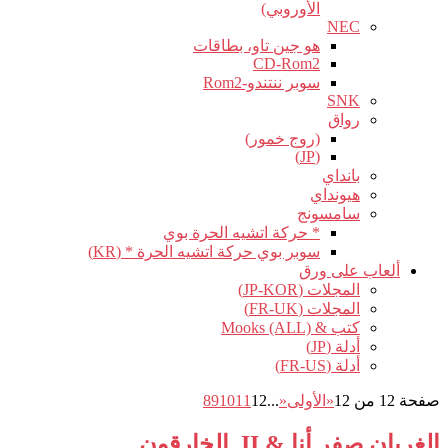
الأوروبي)
NEC
هو جين تاو، بطاقات
CD-Rom2
سوبر ننتندو-Rom2
SNK
رواق
(روج خمور)
(JP)
بانداي
هيونداي
سامسونج
* حركة اتشيه الحرة بوي
سوبر بوي حركة اتشيه الحرة * (KR)
ألعاب على ورق
المجلات (JP-KOR)
المجلات (FR-UK)
كتب & Mooks (ALL)
أدلة (JP)
أدلة (FR-US)
صفحة 12 من 12
«الأولى
«
...
12
11
10
9
8
الغربان صفر أنا & II, الخارقون.