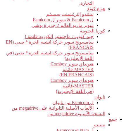
التجارة.
هونغ كونغ
نينتندو إنترتينمنت سيستم
ل Famicom & سوبر ل Famicom
سوبر ماريو العالم 2 جزيرة يوشي
كوريا الجنوبية
جيم كيوب : ماجستير الكورية-قائمة !
سامسونج سوبر حركة اتشيه الحرة * صبي (EN
FRANCAIS)
سامسونج سوبر حركة اتشيه الحرة * صبي (في
اللغة الإنجليزية)
هيونداي سوبر Comboy
MASTER-قائمة
(EN FRANCAIS)
هيونداي سوبر Comboy
MASTER-قائمة
(في اللغة الإنجليزية)
تايوان
ل Famicom من تايوان
الألعاب الأصلية التايوانية على megadrive من
النسخة الآسيوية megadrive من
جمع
نينتندو
ل Famicom & NES