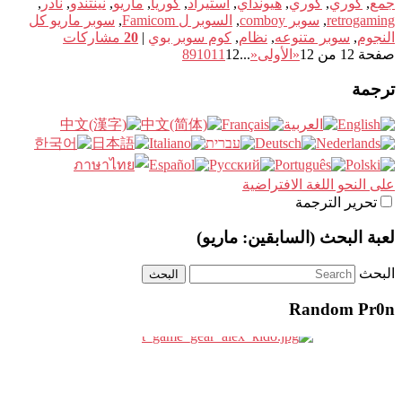
جمع
,
كوري
,
كوري
,
هيونداي
,
استيراد
,
كوريا
,
ماريو
,
نينتندو
,
نادر
,
retrogaming
,
سوبر comboy
,
السوبر ل Famicom
,
سوبر ماريو كل
النجوم
,
سوبر متنوعه
,
نظام
,
كوم سوبر بوي
|
20
مشاركات
صفحة 12 من 12
«الأولى
«
...
12
11
10
9
8
ترجمة
على النحو اللغة الافتراضية
تحرير الترجمة
لعبة البحث (السابقين: ماريو)
البحث
Random Pr0n