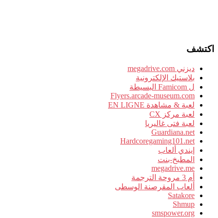
اكتشف
ديزني megadrive.com
بلاستيك الإلكترونية
ل Famicom البسيطة
Flyers.arcade-museum.com
لعبة & مشاهدة EN LIGNE
لعبة مركز CX
لعبة فتى غاليريا
Guardiana.net
Hardcoregaming101.net
إيندي ألعاب
المطبخ-بنت
megadrive.me
أم 3 مروحة الترجمة
ألعاب المقرصنة الوسطى
Satakore
Shmup
smspower.org