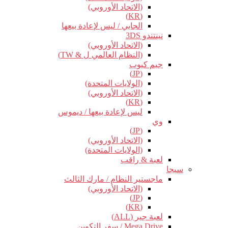
(الاتحاد الأوروبي)
(KR)
الجابي / ليس لإعادة بيعها
نينتندو 3DS
(الاتحاد الأوروبي)
(النظام العالمي ل & TW)
جيم كيوب
(JP)
(الولايات المتحدة)
(الاتحاد الأوروبي)
(KR)
ليس لإعادة بيعها / ديموس
وي
(JP)
(الاتحاد الأوروبي)
(الولايات المتحدة)
لعبة & راقب
سيجا
ماجستير النظام / مارك الثالث
(الاتحاد الأوروبي)
(JP)
(KR)
لعبة جير (ALL)
Mega Drive / سفر التكوين