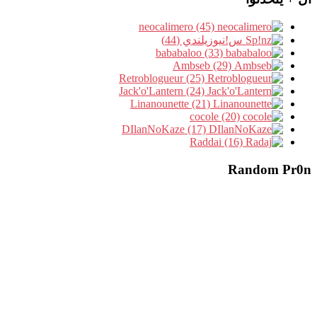
neocalimero (45)
س!نيوزيلندي (44)
bababaloo (33)
Ambseb (29)
Retroblogueur (25)
Jack'o'Lantern (24)
Linanounette (21)
cocole (20)
DIlanNoKaze (17)
Raddai (16)
Random Pr0n