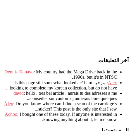
آخر التعليقات
Dennis Tamayo
:
My country had the Mega Drive back in the
.
1990s
,
but it’s in NTSC
Alex
: مرحبا.
I am
?
Is this page still somewhat looked at
.
looking to complete my korean collection
,
but do not have..
david
:
hello
,
tres bel article
!
aurais tu des adresses a me
.
conseiller sur canton
?
j aimerais faire quelques..
Álex
: Do you know where can I find a scan of the cartridge’s
sticker? This post is the only site that I saw...
Achoo
: I bought one of these today. If anyone is interested in
knowing anything about it, let me know.
ال + يتحدثوا