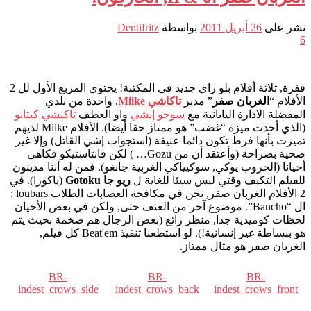
نشر على
26 أبريل 2011
بواسطة
Dentifritz
6
قفزة, ثلاثة أفلام بلو راي جديد في المكتبة! يحتوي المربع الأول لل 2
الأفلام “
الغربان صفر
” مدير
تاكاشي Miike
, واحدة من بلدي
المفضلة الادارة اليابانية مع
سوجو إيشي
واو العطف
تاكيشي كيتانو
(الذي أحدث ميزة “غضب” هو ممتاز حقا أيضا). الأفلام Miike لديهم
تميزت بأنها فرط تكون دائما عنيفة (استجواب إشي القاتل) وإلا غير
صحية بصراحة (وأعتقد أن من Gozu… ) لكن فانتاستيكو فكاهي
أحيانا (الحروب يوكي, سوكيياكي الغربية جانغو). فمن له أننا مدينون
للفيلم التكيف وقتي ليس سيئا للغاية ل
ريو جا Gotoku
(ياكوزا). في
2 الأفلام الغربان صفر, نحن في مكافحة العصابات الطلاب loubars :
ال “Bancho”. موضوع آخر من العنف حتى, ولكن في بعض الأحيان
لحظات كوميدية جدا, منظر رائع (بعض الرجال هم ضخمة بحيث يتم
هو ببساطة غير إنسانية!). لو استطعنا تنفيذ Beat'em كل فيلم,
الغربان صفر هو مثال ممتاز.
BR-
BR-
BR-
indest_crows_side
indest_crows_back
indest_crows_front