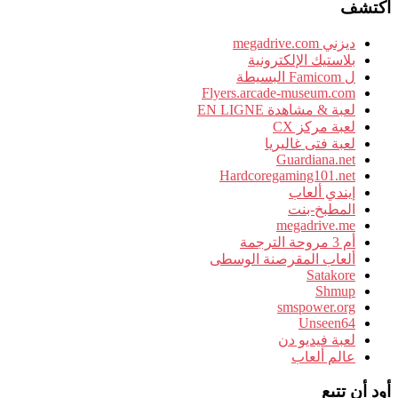
اكتشف
ديزني megadrive.com
بلاستيك الإلكترونية
ل Famicom البسيطة
Flyers.arcade-museum.com
لعبة & مشاهدة EN LIGNE
لعبة مركز CX
لعبة فتى غاليريا
Guardiana.net
Hardcoregaming101.net
إيندي ألعاب
المطبخ-بنت
megadrive.me
أم 3 مروحة الترجمة
ألعاب المقرصنة الوسطى
Satakore
Shmup
smspower.org
Unseen64
لعبة فيديو دن
عالم ألعاب
أود أن تتبع