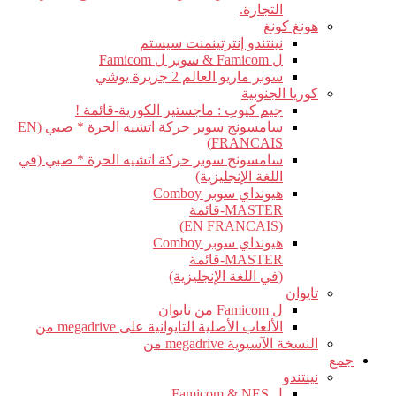
التجارة.
هونغ كونغ
نينتندو إنترتينمنت سيستم
ل Famicom & سوبر ل Famicom
سوبر ماريو العالم 2 جزيرة يوشي
كوريا الجنوبية
جيم كيوب : ماجستير الكورية-قائمة !
سامسونج سوبر حركة اتشيه الحرة * صبي (EN
FRANCAIS)
سامسونج سوبر حركة اتشيه الحرة * صبي (في
اللغة الإنجليزية)
هيونداي سوبر Comboy
MASTER-قائمة
(EN FRANCAIS)
هيونداي سوبر Comboy
MASTER-قائمة
(في اللغة الإنجليزية)
تايوان
ل Famicom من تايوان
الألعاب الأصلية التايوانية على megadrive من
النسخة الآسيوية megadrive من
جمع
نينتندو
ل Famicom & NES