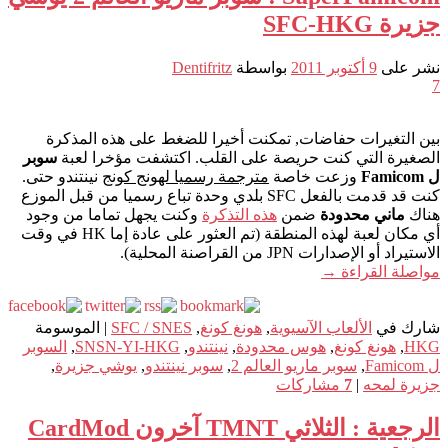
جزيرة SFC-HKG
نشر على
9 أكتوبر 2011
بواسطة
Dentifritz
7
بين التغيرات حفاضات, تمكنت أخيرا للضغط على هذه المذكرة
الصغيرة التي كنت حريصة على القلب. اكتشفت مؤخرا لعبة
سوبر
ل Famicom
وزعت خاصة
مترجمة رسميا لهونج كونج
نينتندو حتى.
كنت قد قدمت بالفعل SFC بلدي وحدة تباع رسميا من قبل الموزع
هناك
ماني محدودة
ضمن
هذه التذكرة
وكنت يجهل تماما من وجود
أي مكان لعبة لهذه المنطقة (تم العثور على عادة إما HK في وقت
الاستيراد أو الإصدارات JPN من القراصنة المحلية).
مواصلة القراءة
→
شارك في
الألعاب الآسيوية
,
هونغ كونغ
,
SFC / SNES
|
الموسومة
HKG
,
هونغ كونغ
,
هوس محدودة
,
نينتندو
,
SNSN-YI-HKG
,
السوبر
ل Famicom
,
سوبر ماريو العالم 2
,
سوبر نينتندو
,
يوشي جزيرة
,
جزيرة لمحه
|
7
مشاركات
الرجعية : الثلاثي TMNT آخرون CardMod