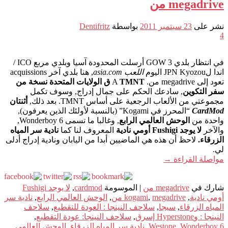
megadrive من
نشر على
23 سبتمبر 2011
بواسطة
Dentifritz
4
في انتظار بلدي GOW 3 أرسلت المحدودة آسيا وبلدي مربع ICO /
اندا لJPN Kyozou اليوم
اللعب asia.com
, هنا بلدي آخر acquissions
تعود إلى megadrive من. A
TMNT ق الولايات المتحدة نسخة من
سفر التكوين
, سادعك الحكم على جمال إدراج, وسوف تكمل
مجموعتي من الألعاب الرجعية على أساس TMNT. بعد ذلك,
أثنتان
CardMod
“المحرز في Kogami” (بالنسبة لأولئك الذين يعرفون),
واحدة من
الوحش العالمي الرابع
, وغالبا ما تسمى Wonderboy 6,
والآخر
لا يوجد Fushigi أومي نادية
المعروف لنا كما
نادية سر المياه
الزرقاء.
لاحظ أن هذه هي الماضيين أبدا من اليابان ونادية إدراج أدلى
لي.
مواصلة القراءة
→
شارك في
megadrive من
|
الموسومة
cardmod
,
لا يوجد Fushigi
أومي نادية
,
megadrive من
,
kogami
,
الوحش العالمي الرابع
,
نادية سر
المياه الزرقاء
,
سيجا
,
سلاحف النينجا : العودة للتقطيع
,
سلاحف
النينجا : وHyperstone إسرق
,
سلاحف النينجا: عودة التقطيع
,
Wonderboy 6
,
Westone
,
نادية سر المياه الزرقاء
,
الوحش العالمي