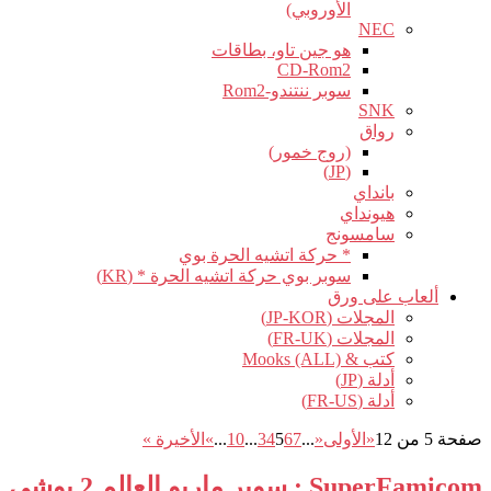
الأوروبي)
NEC
هو جين تاو، بطاقات
CD-Rom2
سوبر ننتندو-Rom2
SNK
رواق
(روج خمور)
(JP)
بانداي
هيونداي
سامسونج
* حركة اتشيه الحرة بوي
سوبر بوي حركة اتشيه الحرة * (KR)
ألعاب على ورق
المجلات (JP-KOR)
المجلات (FR-UK)
كتب & Mooks (ALL)
أدلة (JP)
أدلة (FR-US)
صفحة 5 من 12
«الأولى
«
...
7
6
5
4
3
...
10
...
»
الأخيرة »
SuperFamicom : سوبر ماريو العالم 2 يوشي