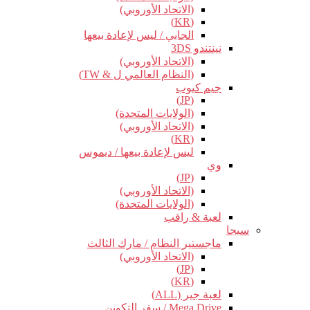
(الاتحاد الأوروبي)
(KR)
الجابي / ليس لإعادة بيعها
نينتندو 3DS
(الاتحاد الأوروبي)
(النظام العالمي ل & TW)
جيم كيوب
(JP)
(الولايات المتحدة)
(الاتحاد الأوروبي)
(KR)
ليس لإعادة بيعها / ديموس
وي
(JP)
(الاتحاد الأوروبي)
(الولايات المتحدة)
لعبة & راقب
سيجا
ماجستير النظام / مارك الثالث
(الاتحاد الأوروبي)
(JP)
(KR)
لعبة جير (ALL)
Mega Drive / سفر التكوين