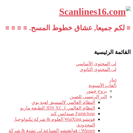
≡ لكم جميعا, عشاق خطوط المسح. ≡ ≡ ≡ ≡
القائمة الرئيسية
تخطي إلى المحتوى الأساسي
تخطي إلى المحتوى الثانوي
أخبار
الألعاب الآسيوية
يروج خمور
البر الرئيسى للصين
النظام العالمي لالمسبق لعبة بوي
النظام العالمي ل3DS XL الطبعة ماريو
Famiclone صندانس كيد
فوتشو WaiXing العلوم & شركة تكنولوجيا.
المحدودة.
Winsen / قوانغتشو الصناعة لى تشنغ & شركة