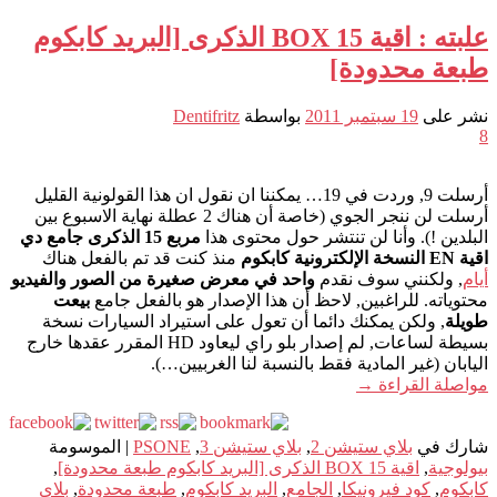
علبته : اقية 15 BOX الذكرى [البريد كابكوم
طبعة محدودة]
نشر على
19 سبتمبر 2011
بواسطة
Dentifritz
8
أرسلت 9, وردت في 19… يمكننا ان نقول ان هذا القولونية القليل
أرسلت لن ننجر الجوي (خاصة أن هناك 2 عطلة نهاية الاسبوع بين
البلدين !). وأنا لن تنتشر حول محتوى هذا
مربع 15 الذكرى جامع دي
اقية EN النسخة الإلكترونية كابكوم
منذ كنت قد تم بالفعل هناك
أيام
, ولكنني سوف نقدم
واحد في معرض صغيرة من الصور والفيديو
محتوياته. للراغبين, لاحظ أن هذا الإصدار هو بالفعل جامع
بيعت
طويلة
, ولكن يمكنك دائما أن تعول على استيراد السيارات نسخة
بسيطة لساعات, لم إصدار بلو راي ليعاود HD المقرر عقدها خارج
اليابان (غير المادية فقط بالنسبة لنا الغربيين…).
مواصلة القراءة
→
شارك في
بلاي ستيشن 2
,
بلاي ستيشن 3
,
PSONE
|
الموسومة
بيولوجية
,
اقية 15 BOX الذكرى [البريد كابكوم طبعة محدودة]
,
كابكوم
,
كود فيرونيكا
,
الجامع
,
البريد كابكوم
,
طبعة محدودة
,
بلاي