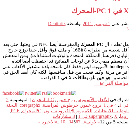
X في 1 PC-المحرك
نشر على
1 سبتمبر 2011
بواسطة
Dentifritz
3
هل تعلم ? ال
PC-المحرك
والمقرصنة أيضا NEC في وقتها. حتى بعد
أقل شعبية من نظرائه 8 16Bit أو ملف فوق وأقل جيدا توزع خارج
اليابان (فرنسا, المملكة المتحدة والولايات استثناءات), ومن المدهش
أن معظم ميمي بدلا عن لوحات المفاتيح قد احتفظت أيضا انتباه
bootlegers الآسيوية. ليس فقط كان ناسخة بلده لتشغيل الألعاب على
أقراص مرنة, وكما فعلت من قبل منافسيها, لكنه كان أيضا الحق في
الخمسين
هو جين تاو، بطاقات X في 1
القراصنة.
مواصلة القراءة
→
شارك في
الألعاب الآسيوية
,
يروج خمور
,
PC-المحرك
|
الموسومة
2
في 1
,
4 في 1
,
يروج خمور
,
خرطوش القراصنة
,
coregraphx
,
اللجنة
الوطنية للانتخابات
,
الكمبيوتر الإلكترونية نيبون
,
PC-محرك
,
PCE
,
روما
,
X في 1
,
supergraphx
|
3
مشاركات
صفحة 5 من 12
«الأولى
«
...
7
6
5
4
3
...
10
...
»
الأخيرة »