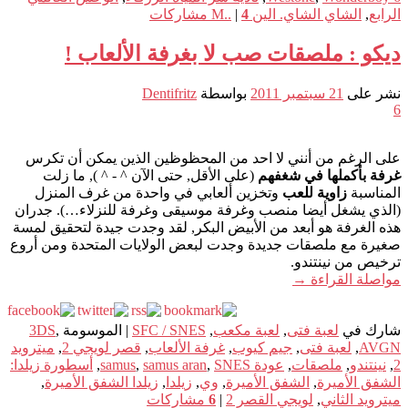
الرابع
,
الشاي الشاي. الين M..
4
|
مشاركات
ديكو : ملصقات صب لا بغرفة الألعاب !
نشر على
21 سبتمبر 2011
بواسطة
Dentifritz
6
على الرغم من أنني لا احد من المحظوظين الذين يمكن أن تكرس
غرفة بأكملها في شغفهم
(على الأقل, حتى الآن ^ - ^ ), ما زلت
المناسبة
زاوية للعب
وتخزين ألعابي في واحدة من غرف المنزل
(الذي يشغل أيضا منصب وغرفة موسيقى وغرفة للنزلاء…). جدران
هذه الغرفة هو أبعد من الأبيض البكر, لقد وجدت جيدة لتحقيق لمسة
صغيرة مع ملصقات جديدة وجدت لبعض الولايات المتحدة ومن أروع
ترخيص من نينتندو.
مواصلة القراءة
→
شارك في
لعبة فتى
,
لعبة مكعب
,
SFC / SNES
|
الموسومة
,
3DS
AVGN
,
لعبة فتى
,
جيم كيوب
,
غرفة الألعاب
,
قصر لويجي 2
,
ميترويد
2
,
نينتندو
,
ملصقات
,
عودة samus
SNES
,
samus aran
,
,
أسطورة زيلدا:
الشفق الأميرة
,
الشفق الأميرة
,
وي
,
زيلدا
,
زيلدا الشفق الأميرة
,
ميترويد الثاني
,
لويجي القصر 2
|
6
مشاركات