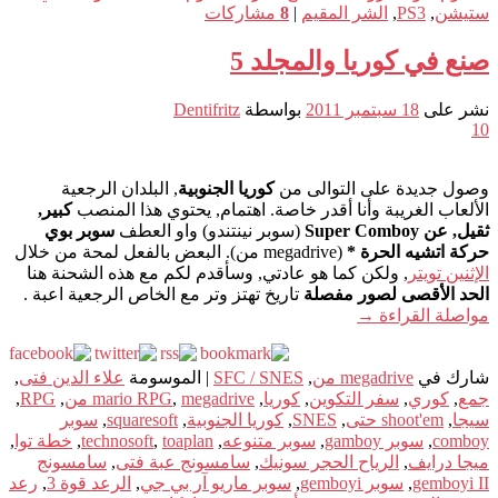
ستيشن
,
PS3
,
الشر المقيم
|
8
مشاركات
صنع في كوريا والمجلد 5
نشر على
18 سبتمبر 2011
بواسطة
Dentifritz
10
وصول جديدة على التوالى من
كوريا الجنوبية
, البلدان الرجعية
الألعاب الغريبة وأنا أقدر خاصة. اهتمام, يحتوي هذا المنصب
كبير,
ثقيل, عن Super Comboy
(سوبر نينتندو) واو العطف
سوبر بوي
حركة اتشيه الحرة *
(megadrive من). البعض بالفعل لمحة من خلال
الإثنين تويتر
, ولكن كما هو عادتي, وسأقدم لكم مع هذه الشحنة هنا
الحد الأقصى لصور مفصلة
تاريخ تهتز وتر مع الخاص الرجعية اعبة .
مواصلة القراءة
→
شارك في
megadrive من
,
SFC / SNES
|
الموسومة
علاء الدين فتى
,
جمع
,
كوري
,
سفر التكوين
,
كوريا
,
megadrive من
,
mario RPG
,
RPG
,
سيجا
,
shoot'em حتى
,
SNES
,
كوريا الجنوبية
,
squaresoft
,
سوبر
comboy
,
سوبر gamboy
,
سوبر متنوعه
,
toaplan
,
technosoft
,
خطة توا
,
ميجا درايف
,
الرياح الحجر سونيك
,
سامسونج عبة فتى
,
سامسونج
gemboyi II
,
سوبر gemboyi
,
سوبر ماريو آر بي جي
,
الرعد قوة 3
,
رعد