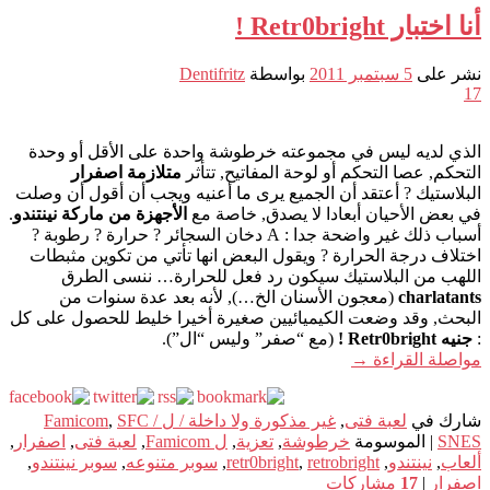
أنا اختبار Retr0bright !
نشر على
5 سبتمبر 2011
بواسطة
Dentifritz
17
الذي لديه ليس في مجموعته خرطوشة واحدة على الأقل أو وحدة
التحكم, عصا التحكم أو لوحة المفاتيح, تتأثر
متلازمة اصفرار
البلاستيك ? أعتقد أن الجميع يرى ما أعنيه ويجب أن أقول أن وصلت
في بعض الأحيان أبعادا لا يصدق, خاصة مع
الأجهزة من ماركة نينتندو
.
أسباب ذلك غير واضحة جدا : A دخان السجائر ? حرارة ? رطوبة ?
اختلاف درجة الحرارة ? ويقول البعض انها تأتي من تكوين مثبطات
اللهب من البلاستيك سيكون رد فعل للحرارة… ننسى الطرق
charlatants
(معجون الأسنان الخ…), لأنه بعد عدة سنوات من
البحث, وقد وضعت الكيميائيين صغيرة أخيرا خليط للحصول على كل
:
جنيه Retr0bright !
(مع “صفر” وليس “ال”).
مواصلة القراءة
→
شارك في
لعبة فتى
,
غير مذكورة ولا داخلة / ل Famicom
SFC /
,
SNES
|
الموسومة
خرطوشة
,
تعزية
,
ل Famicom
,
لعبة فتى
,
اصفرار
,
ألعاب
,
نينتندو
,
retrobright
,
retr0bright
,
سوبر متنوعه
,
سوبر نينتندو
,
اصفرار
|
17
مشاركات