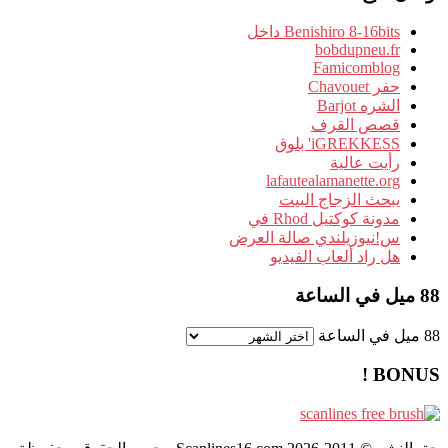
Benishiro 8-16bits داخل
bobdupneu.fr
Famicomblog
حفر Chavouet
الشره Barjot
قصص القرف
iGREKKESS' بلوق
رأيت عالية
lafautealamanette.org
يبحث الزجاج البيت
مدونة كوكتيل Rhod في
س!نيوزيلندي صالة العرض
هل راد ألعاب الفيديو
88 ميل في الساعة
88 ميل في الساعة
BONUS !