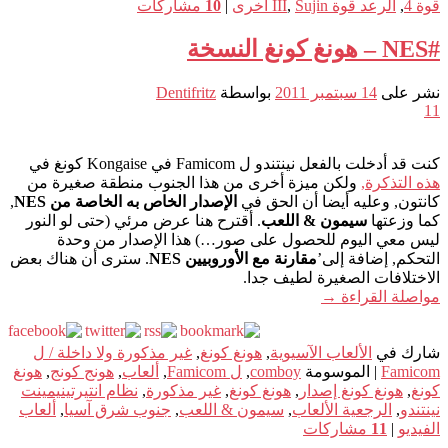
قوة 4
,
الرعد قوة III
Sujin أخرى
,
|
10
مشاركات
#NES – هونغ كونغ النسخة
نشر على
14 سبتمبر 2011
بواسطة
Dentifritz
11
كنت قد أدخلت بالفعل نينتندو ل Famicom في Kongaise كونغ في
هذه التذكرة,
ولكن ميزة أخرى من هذا الجنوب منطقة صغيرة من
كانتون, وعليه أيضا أن الحق في
الإصدار الخاص به الخاصة من NES
,
كما وزعتها
سيمون & اللعب
. أقترح هنا عرض مرئي (حتى لو النور
ليس معي اليوم للحصول على صور…) هذا الإصدار من وحدة
التحكم, إضافة إلى’
مقارنة مع الأوروبيين NES
. سترى أن هناك بعض
الاختلافات الصغيرة لطيف جدا.
مواصلة القراءة
→
شارك في
الألعاب الآسيوية
,
هونغ كونغ
,
غير مذكورة ولا داخلة / ل
Famicom
|
الموسومة
comboy
,
ل Famicom
,
ألعاب
,
هونج كونج
,
هونغ
كونغ
,
هونغ كونغ إصدار
,
هونغ كونغ
,
غير مذكورة
,
نظام انتيرتينيمينت
نينتندو
,
الرجعية الألعاب
,
سيمون & اللعب
,
جنوب شرق آسيا
,
ألعاب
الفيديو
|
11
مشاركات