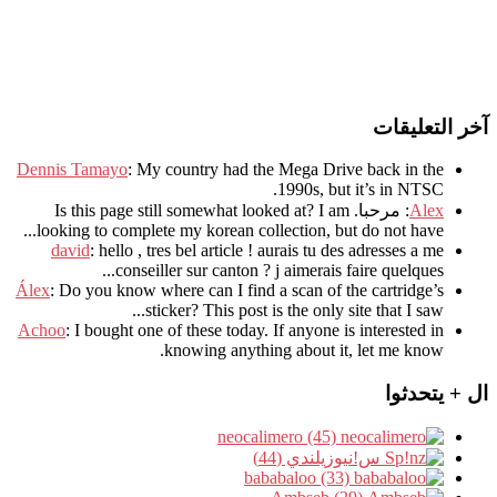
آخر التعليقات
Dennis Tamayo
:
My country had the Mega Drive back in the
.
1990s
,
but it’s in NTSC
Alex
: مرحبا.
I am
?
Is this page still somewhat looked at
.
looking to complete my korean collection
,
but do not have..
david
:
hello
,
tres bel article
!
aurais tu des adresses a me
.
conseiller sur canton
?
j aimerais faire quelques..
Álex
: Do you know where can I find a scan of the cartridge’s
sticker? This post is the only site that I saw...
Achoo
: I bought one of these today. If anyone is interested in
knowing anything about it, let me know.
ال + يتحدثوا
neocalimero (45)
س!نيوزيلندي (44)
bababaloo (33)