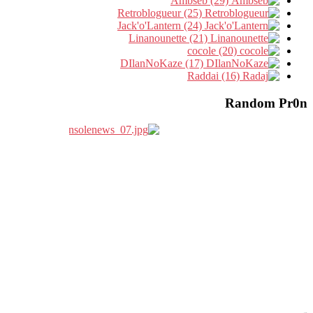
Ambseb (29)
Retroblogueur (25)
Jack'o'Lantern (24)
Linanounette (21)
cocole (20)
DIlanNoKaze (17)
Raddai (16)
Random Pr0n