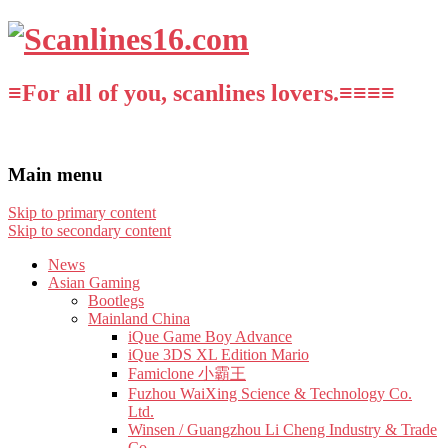
≡For all of you, scanlines lovers.≡≡≡≡
Main menu
Skip to primary content
Skip to secondary content
News
Asian Gaming
Bootlegs
Mainland China
iQue Game Boy Advance
iQue 3DS XL Edition Mario
Famiclone 小霸王
Fuzhou WaiXing Science & Technology Co.
Ltd.
Winsen / Guangzhou Li Cheng Industry & Trade
Co.