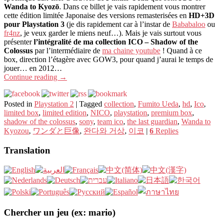
Wanda to Kyozō
. Dans ce billet je vais rapidement vous montrer
cette édition limitée Japonaise des versions remasterisées en
HD+3D
pour Playstation 3
(je dis rapidement car à l’instar de
Bababaloo
ou
fr4nz
, je veux garder le miens neuf…). Mais je vais surtout vous
présenter
l’intégralité de ma collection ICO – Shadow of the
Colossus
par l’intermédiaire de
ma chaine youtube
! Quand à ce
box, direction l’étagère avec GOW3, pour quand j’aurai le temps de
jouer… en 2012…
Continue reading
→
Posted in
Playstation 2
|
Tagged
collection
,
Fumito Ueda
,
hd
,
Ico
,
limited box
,
limited edition
,
NICO
,
playstation
,
premium box
,
shadow of the colossus
,
sony
,
team ico
,
the last guardian
,
Wanda to
Kyozou
,
ワンダと巨像
,
완다와 거상
,
이코
|
6
Replies
Translation
Chercher un jeu (ex: mario)