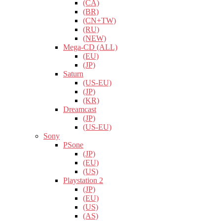
(CA)
(BR)
(CN+TW)
(RU)
(NEW)
Mega-CD (ALL)
(EU)
(JP)
Saturn
(US-EU)
(JP)
(KR)
Dreamcast
(JP)
(US-EU)
Sony
PSone
(JP)
(EU)
(US)
Playstation 2
(JP)
(EU)
(US)
(AS)