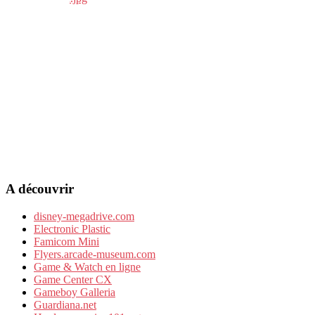
A découvrir
disney-megadrive.com
Electronic Plastic
Famicom Mini
Flyers.arcade-museum.com
Game & Watch en ligne
Game Center CX
Gameboy Galleria
Guardiana.net