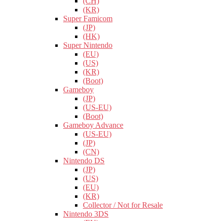
(CH)
(KR)
Super Famicom
(JP)
(HK)
Super Nintendo
(EU)
(US)
(KR)
(Boot)
Gameboy
(JP)
(US-EU)
(Boot)
Gameboy Advance
(US-EU)
(JP)
(CN)
Nintendo DS
(JP)
(US)
(EU)
(KR)
Collector / Not for Resale
Nintendo 3DS