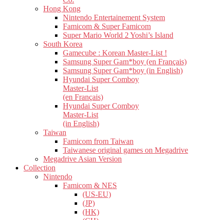
Hong Kong
Nintendo Entertainement System
Famicom & Super Famicom
Super Mario World 2 Yoshi’s Island
South Korea
Gamecube : Korean Master-List !
Samsung Super Gam*boy (en Français)
Samsung Super Gam*boy (in English)
Hyundai Super Comboy
Master-List
(en Français)
Hyundai Super Comboy
Master-List
(in English)
Taiwan
Famicom from Taiwan
Taiwanese original games on Megadrive
Megadrive Asian Version
Collection
Nintendo
Famicom & NES
(US-EU)
(JP)
(HK)