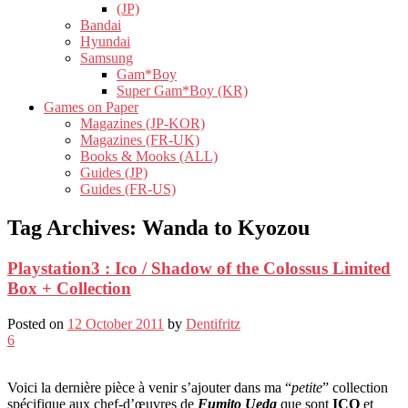
(JP)
Bandai
Hyundai
Samsung
Gam*Boy
Super Gam*Boy (KR)
Games on Paper
Magazines (JP-KOR)
Magazines (FR-UK)
Books & Mooks (ALL)
Guides (JP)
Guides (FR-US)
Tag Archives:
Wanda to Kyozou
Playstation3 : Ico / Shadow of the Colossus Limited
Box + Collection
Posted on
12 October 2011
by
Dentifritz
6
Voici la dernière pièce à venir s’ajouter dans ma “
petite
” collection
spécifique aux chef-d’œuvres de
Fumito Ueda
que sont
ICO
et