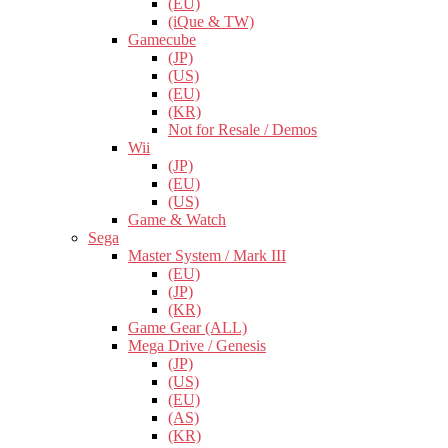
(EU)
(iQue & TW)
Gamecube
(JP)
(US)
(EU)
(KR)
Not for Resale / Demos
Wii
(JP)
(EU)
(US)
Game & Watch
Sega
Master System / Mark III
(EU)
(JP)
(KR)
Game Gear (ALL)
Mega Drive / Genesis
(JP)
(US)
(EU)
(AS)
(KR)