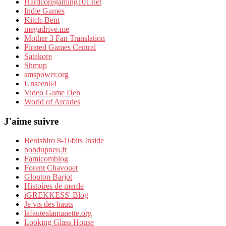
Hardcoregaming101.net
Indie Games
Kitch-Bent
megadrive.me
Mother 3 Fan Translation
Pirated Games Central
Satakore
Shmup
smspower.org
Unseen64
Video Game Den
World of Arcades
J'aime suivre
Benishiro 8-16bits Inside
bobdupneu.fr
Famicomblog
Forent Chavouet
Glouton Barjot
Histoires de merde
iGREKKESS' Blog
Je vis des hauts
lafautealamanette.org
Looking Glass House