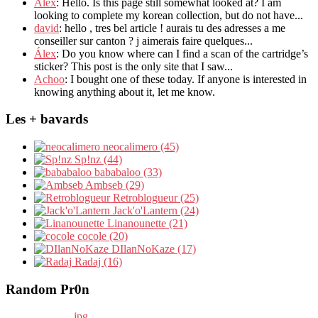
Alex
: Hello. Is this page still somewhat looked at? I am
looking to complete my korean collection, but do not have...
david
: hello , tres bel article ! aurais tu des adresses a me
conseiller sur canton ? j aimerais faire quelques...
Álex
: Do you know where can I find a scan of the cartridge’s
sticker? This post is the only site that I saw...
Achoo
: I bought one of these today. If anyone is interested in
knowing anything about it, let me know.
Les + bavards
neocalimero (45)
Sp!nz (44)
bababaloo (33)
Ambseb (29)
Retroblogueur (25)
Jack'o'Lantern (24)
Linanounette (21)
cocole (20)
DIlanNoKaze (17)
Radaj (16)
Random Pr0n