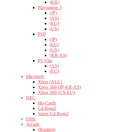
(KR)
Playstation 3
(JP)
(AS)
(EU)
(US)
PSP
(JP)
(EU)
(US)
(KR-AS)
PS Vita
(AS)
(EU)
Microsoft
Xbox (ALL)
Xbox 360 (JP-KR-AS)
Xbox 360 (US-EU)
NEC
Hu-Cards
Cd-Rom2
Super Cd-Rom2
SNK
Arcade
(Bootleg)