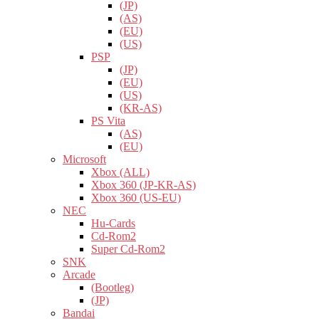
(JP)
(AS)
(EU)
(US)
PSP
(JP)
(EU)
(US)
(KR-AS)
PS Vita
(AS)
(EU)
Microsoft
Xbox (ALL)
Xbox 360 (JP-KR-AS)
Xbox 360 (US-EU)
NEC
Hu-Cards
Cd-Rom2
Super Cd-Rom2
SNK
Arcade
(Bootleg)
(JP)
Bandai