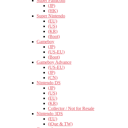
Super Famicom
(JP)
(HK)
Super Nintendo
(EU)
(US)
(KR)
(Boot)
Gameboy
(JP)
(US-EU)
(Boot)
Gameboy Advance
(US-EU)
(JP)
(CN)
Nintendo DS
(JP)
(US)
(EU)
(KR)
Collector / Not for Resale
Nintendo 3DS
(EU)
(iQue & TW)