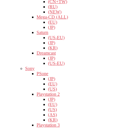
(CN+TW)
(RU)
(NEW)
Mega-CD (ALL)
(EU)
(JP)
Saturn
(US-EU)
(JP)
(KR)
Dreamcast
(JP)
(US-EU)
Sony
PSone
(JP)
(EU)
(US)
Playstation 2
(JP)
(EU)
(US)
(AS)
(KR)
Playstation 3