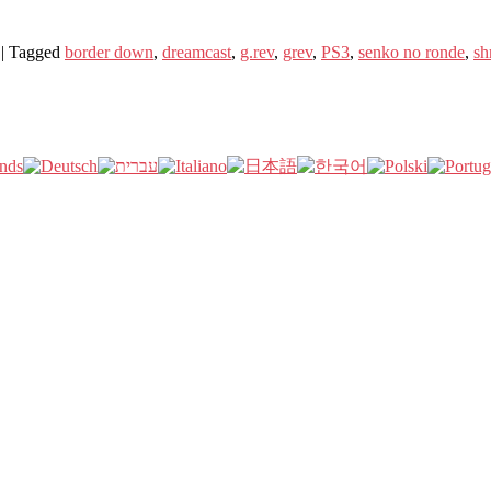
|
Tagged
border down
,
dreamcast
,
g.rev
,
grev
,
PS3
,
senko no ronde
,
s