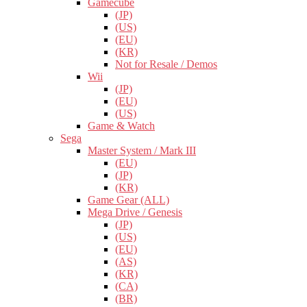
Gamecube
(JP)
(US)
(EU)
(KR)
Not for Resale / Demos
Wii
(JP)
(EU)
(US)
Game & Watch
Sega
Master System / Mark III
(EU)
(JP)
(KR)
Game Gear (ALL)
Mega Drive / Genesis
(JP)
(US)
(EU)
(AS)
(KR)
(CA)
(BR)