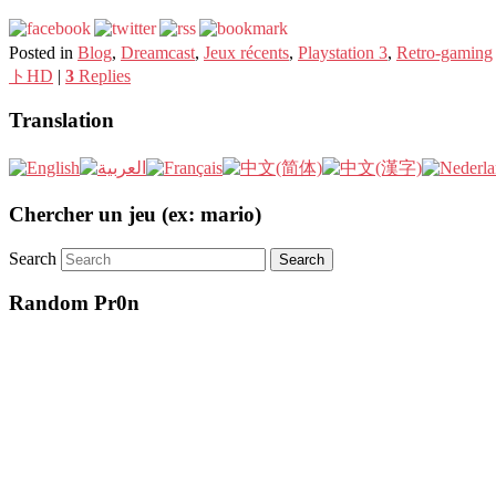
Posted in
Blog
,
Dreamcast
,
Jeux récents
,
Playstation 3
,
Retro-gaming
トHD
|
3
Replies
Translation
Chercher un jeu (ex: mario)
Search
Random Pr0n