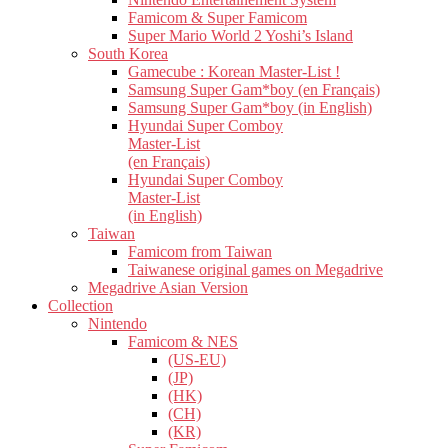
Famicom & Super Famicom
Super Mario World 2 Yoshi’s Island
South Korea
Gamecube : Korean Master-List !
Samsung Super Gam*boy (en Français)
Samsung Super Gam*boy (in English)
Hyundai Super Comboy
Master-List
(en Français)
Hyundai Super Comboy
Master-List
(in English)
Taiwan
Famicom from Taiwan
Taiwanese original games on Megadrive
Megadrive Asian Version
Collection
Nintendo
Famicom & NES
(US-EU)
(JP)
(HK)
(CH)
(KR)