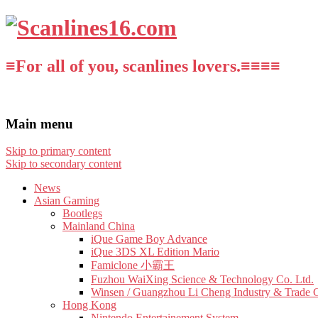
≡For all of you, scanlines lovers.≡≡≡≡
Main menu
Skip to primary content
Skip to secondary content
News
Asian Gaming
Bootlegs
Mainland China
iQue Game Boy Advance
iQue 3DS XL Edition Mario
Famiclone 小霸王
Fuzhou WaiXing Science & Technology Co. Ltd.
Winsen / Guangzhou Li Cheng Industry & Trade 
Hong Kong
Nintendo Entertainement System