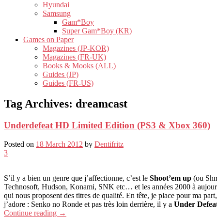
Hyundai
Samsung
Gam*Boy
Super Gam*Boy (KR)
Games on Paper
Magazines (JP-KOR)
Magazines (FR-UK)
Books & Mooks (ALL)
Guides (JP)
Guides (FR-US)
Tag Archives:
dreamcast
Underdefeat HD Limited Edition (PS3 & Xbox 360)
Posted on
18 March 2012
by
Dentifritz
3
S’il y a bien un genre que j’affectionne, c’est le
Shoot’em up
(ou Shmu
Technosoft, Hudson, Konami, SNK etc… et les années 2000 à aujourd’hui
qui nous proposent des titres de qualité. En tête, je place pour ma part
j’adore : Senko no Ronde et pas très loin derrière, il y a
Under Defea
Continue reading
→