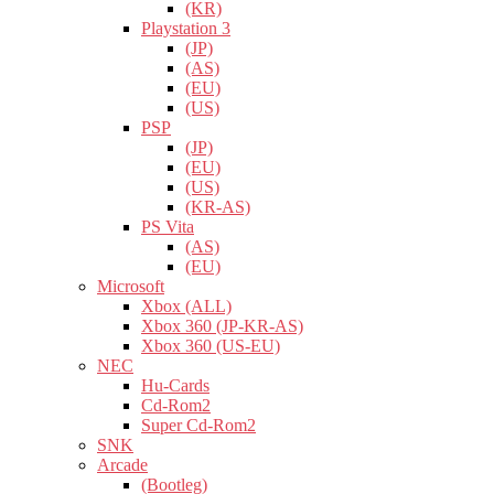
(KR)
Playstation 3
(JP)
(AS)
(EU)
(US)
PSP
(JP)
(EU)
(US)
(KR-AS)
PS Vita
(AS)
(EU)
Microsoft
Xbox (ALL)
Xbox 360 (JP-KR-AS)
Xbox 360 (US-EU)
NEC
Hu-Cards
Cd-Rom2
Super Cd-Rom2
SNK
Arcade
(Bootleg)