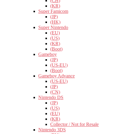
(CH)
(KR)
Super Famicom
(JP)
(HK)
Super Nintendo
(EU)
(US)
(KR)
(Boot)
Gameboy
(JP)
(US-EU)
(Boot)
Gameboy Advance
(US-EU)
(JP)
(CN)
Nintendo DS
(JP)
(US)
(EU)
(KR)
Collector / Not for Resale
Nintendo 3DS