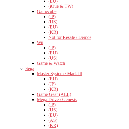
(EU)
(iQue & TW)
Gamecube
(JP)
(US)
(EU)
(KR)
Not for Resale / Demos
Wii
(JP)
(EU)
(US)
Game & Watch
Sega
Master System / Mark III
(EU)
(JP)
(KR)
Game Gear (ALL)
Mega Drive / Genesis
(JP)
(US)
(EU)
(AS)
(KR)