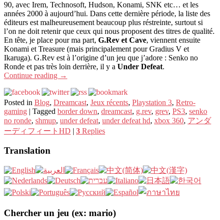
90, avec Irem, Technosoft, Hudson, Konami, SNK etc… et les
années 2000 à aujourd’hui. Dans cette dernière période, la liste des
éditeurs est malheureusement beaucoup plus réstreinte, surtout si
l’on ne doit retenir que ceux qui nous proposent des titres de qualité.
En tête, je place pour ma part,
G.Rev et Cave
, viennent ensuite
Konami et Treasure (mais principalement pour Gradius V et
Ikaruga). G.Rev est à l’origine d’un jeu que j’adore : Senko no
Ronde et pas très loin derrière, il y a
Under Defeat
.
Continue reading
→
Posted in
Blog
,
Dreamcast
,
Jeux récents
,
Playstation 3
,
Retro-
gaming
|
Tagged
border down
,
dreamcast
,
g.rev
,
grev
,
PS3
,
senko
no ronde
,
shmup
,
under defeat
,
under defeat hd
,
xbox 360
,
アンダ
ーディフィートHD
|
3
Replies
Translation
Chercher un jeu (ex: mario)