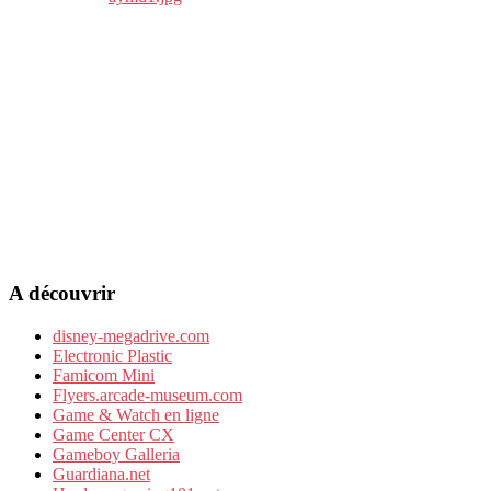
A découvrir
disney-megadrive.com
Electronic Plastic
Famicom Mini
Flyers.arcade-museum.com
Game & Watch en ligne
Game Center CX
Gameboy Galleria
Guardiana.net