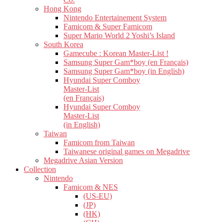
Hong Kong
Nintendo Entertainement System
Famicom & Super Famicom
Super Mario World 2 Yoshi’s Island
South Korea
Gamecube : Korean Master-List !
Samsung Super Gam*boy (en Français)
Samsung Super Gam*boy (in English)
Hyundai Super Comboy
Master-List
(en Français)
Hyundai Super Comboy
Master-List
(in English)
Taiwan
Famicom from Taiwan
Taiwanese original games on Megadrive
Megadrive Asian Version
Collection
Nintendo
Famicom & NES
(US-EU)
(JP)
(HK)