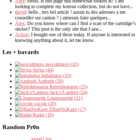
Alex
: Hello. Is this page still somewhat looked at? I am
looking to complete my korean collection, but do not have...
david
: hello , tres bel article ! aurais tu des adresses a me
conseiller sur canton ? j aimerais faire quelques...
Álex
: Do you know where can I find a scan of the cartridge’s
sticker? This post is the only site that I saw...
Achoo
: I bought one of these today. If anyone is interested in
knowing anything about it, let me know.
Les + bavards
neocalimero (45)
Sp!nz (44)
bababaloo (33)
Ambseb (29)
Retroblogueur (25)
Jack'o'Lantern (24)
Linanounette (21)
cocole (20)
DIlanNoKaze (17)
Radaj (16)
Random Pr0n