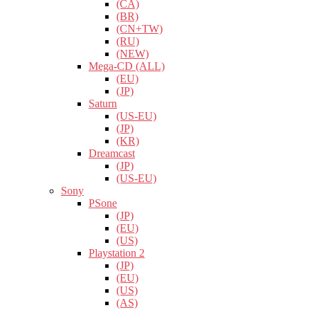
(CA)
(BR)
(CN+TW)
(RU)
(NEW)
Mega-CD (ALL)
(EU)
(JP)
Saturn
(US-EU)
(JP)
(KR)
Dreamcast
(JP)
(US-EU)
Sony
PSone
(JP)
(EU)
(US)
Playstation 2
(JP)
(EU)
(US)
(AS)