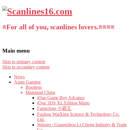
≡For all of you, scanlines lovers.≡≡≡≡
Main menu
Skip to primary content
Skip to secondary content
News
Asian Gaming
Bootlegs
Mainland China
iQue Game Boy Advance
iQue 3DS XL Edition Mario
Famiclone 小霸王
Fuzhou WaiXing Science & Technology Co.
Ltd.
Winsen / Guangzhou Li Cheng Industry & Trade
Co.