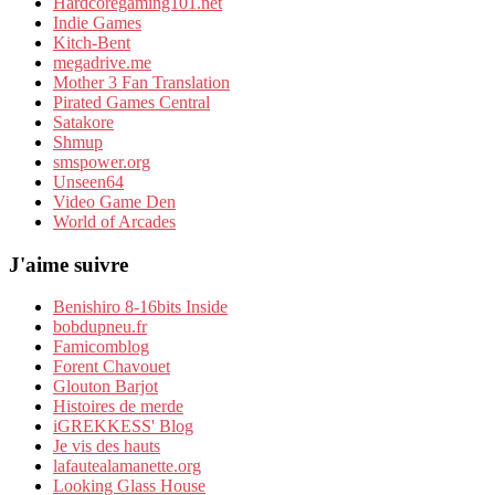
Hardcoregaming101.net
Indie Games
Kitch-Bent
megadrive.me
Mother 3 Fan Translation
Pirated Games Central
Satakore
Shmup
smspower.org
Unseen64
Video Game Den
World of Arcades
J'aime suivre
Benishiro 8-16bits Inside
bobdupneu.fr
Famicomblog
Forent Chavouet
Glouton Barjot
Histoires de merde
iGREKKESS' Blog
Je vis des hauts
lafautealamanette.org
Looking Glass House