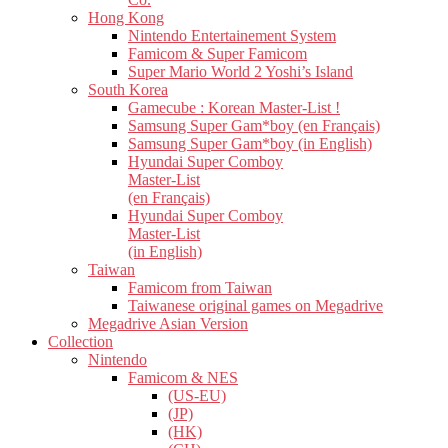
Hong Kong
Nintendo Entertainement System
Famicom & Super Famicom
Super Mario World 2 Yoshi’s Island
South Korea
Gamecube : Korean Master-List !
Samsung Super Gam*boy (en Français)
Samsung Super Gam*boy (in English)
Hyundai Super Comboy
Master-List
(en Français)
Hyundai Super Comboy
Master-List
(in English)
Taiwan
Famicom from Taiwan
Taiwanese original games on Megadrive
Megadrive Asian Version
Collection
Nintendo
Famicom & NES
(US-EU)
(JP)
(HK)