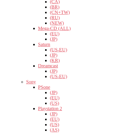
(CA)
(BR)
(CN+TW)
(RU)
(NEW)
Mega-CD (ALL)
(EU)
(JP)
Saturn
(US-EU)
(JP)
(KR)
Dreamcast
(JP)
(US-EU)
Sony
PSone
(JP)
(EU)
(US)
Playstation 2
(JP)
(EU)
(US)
(AS)