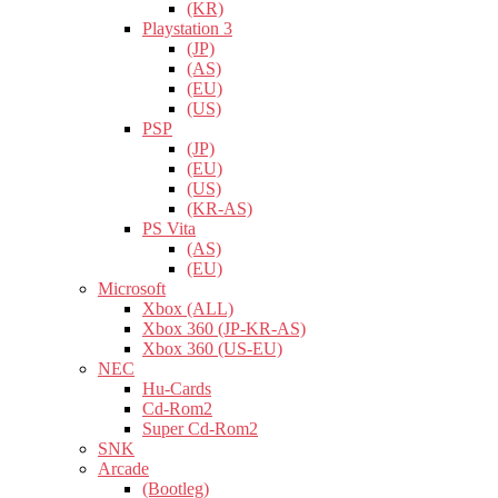
(KR)
Playstation 3
(JP)
(AS)
(EU)
(US)
PSP
(JP)
(EU)
(US)
(KR-AS)
PS Vita
(AS)
(EU)
Microsoft
Xbox (ALL)
Xbox 360 (JP-KR-AS)
Xbox 360 (US-EU)
NEC
Hu-Cards
Cd-Rom2
Super Cd-Rom2
SNK
Arcade
(Bootleg)