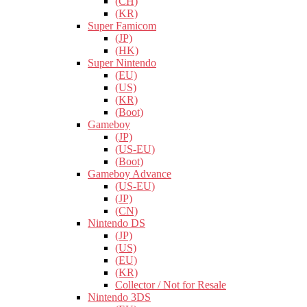
(CH)
(KR)
Super Famicom
(JP)
(HK)
Super Nintendo
(EU)
(US)
(KR)
(Boot)
Gameboy
(JP)
(US-EU)
(Boot)
Gameboy Advance
(US-EU)
(JP)
(CN)
Nintendo DS
(JP)
(US)
(EU)
(KR)
Collector / Not for Resale
Nintendo 3DS