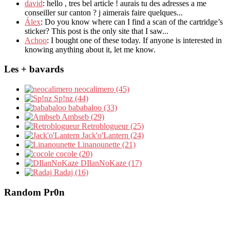
david
: hello , tres bel article ! aurais tu des adresses a me
conseiller sur canton ? j aimerais faire quelques...
Álex
: Do you know where can I find a scan of the cartridge’s
sticker? This post is the only site that I saw...
Achoo
: I bought one of these today. If anyone is interested in
knowing anything about it, let me know.
Les + bavards
neocalimero (45)
Sp!nz (44)
bababaloo (33)
Ambseb (29)
Retroblogueur (25)
Jack'o'Lantern (24)
Linanounette (21)
cocole (20)
DIlanNoKaze (17)
Radaj (16)
Random Pr0n