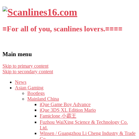
≡For all of you, scanlines lovers.≡≡≡≡
Main menu
Skip to primary content
Skip to secondary content
News
Asian Gaming
Bootlegs
Mainland China
iQue Game Boy Advance
iQue 3DS XL Edition Mario
Famiclone 小霸王
Fuzhou WaiXing Science & Technology Co.
Ltd.
Winsen / Guangzhou Li Cheng Industry & Trade
Co.