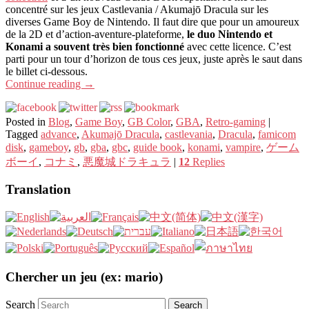
concentré sur les jeux Castlevania / Akumajō Dracula sur les
diverses Game Boy de Nintendo. Il faut dire que pour un amoureux
de la 2D et d’action-aventure-plateforme,
le duo Nintendo et
Konami a souvent très bien fonctionné
avec cette licence. C’est
parti pour un tour d’horizon de tous ces jeux, juste après le saut dans
le billet ci-dessous.
Continue reading
→
Posted in
Blog
,
Game Boy
,
GB Color
,
GBA
,
Retro-gaming
|
Tagged
advance
,
Akumajō Dracula
,
castlevania
,
Dracula
,
famicom
disk
,
gameboy
,
gb
,
gba
,
gbc
,
guide book
,
konami
,
vampire
,
ゲーム
ボーイ
,
コナミ
,
悪魔城ドラキュラ
|
12
Replies
Translation
Chercher un jeu (ex: mario)
Search