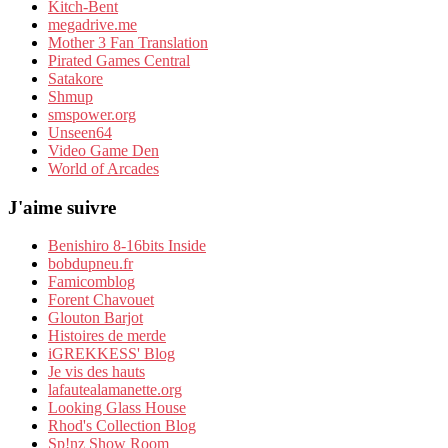
Kitch-Bent
megadrive.me
Mother 3 Fan Translation
Pirated Games Central
Satakore
Shmup
smspower.org
Unseen64
Video Game Den
World of Arcades
J'aime suivre
Benishiro 8-16bits Inside
bobdupneu.fr
Famicomblog
Forent Chavouet
Glouton Barjot
Histoires de merde
iGREKKESS' Blog
Je vis des hauts
lafautealamanette.org
Looking Glass House
Rhod's Collection Blog
Sp!nz Show Room