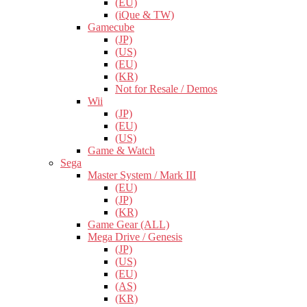
(EU)
(iQue & TW)
Gamecube
(JP)
(US)
(EU)
(KR)
Not for Resale / Demos
Wii
(JP)
(EU)
(US)
Game & Watch
Sega
Master System / Mark III
(EU)
(JP)
(KR)
Game Gear (ALL)
Mega Drive / Genesis
(JP)
(US)
(EU)
(AS)
(KR)