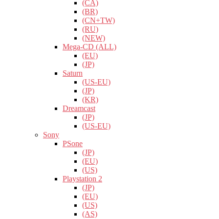
(CA)
(BR)
(CN+TW)
(RU)
(NEW)
Mega-CD (ALL)
(EU)
(JP)
Saturn
(US-EU)
(JP)
(KR)
Dreamcast
(JP)
(US-EU)
Sony
PSone
(JP)
(EU)
(US)
Playstation 2
(JP)
(EU)
(US)
(AS)