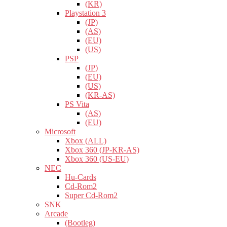
(KR)
Playstation 3
(JP)
(AS)
(EU)
(US)
PSP
(JP)
(EU)
(US)
(KR-AS)
PS Vita
(AS)
(EU)
Microsoft
Xbox (ALL)
Xbox 360 (JP-KR-AS)
Xbox 360 (US-EU)
NEC
Hu-Cards
Cd-Rom2
Super Cd-Rom2
SNK
Arcade
(Bootleg)