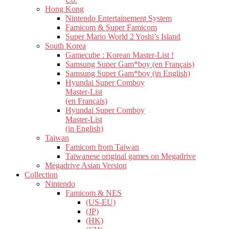
Hong Kong
Nintendo Entertainement System
Famicom & Super Famicom
Super Mario World 2 Yoshi’s Island
South Korea
Gamecube : Korean Master-List !
Samsung Super Gam*boy (en Français)
Samsung Super Gam*boy (in English)
Hyundai Super Comboy
Master-List
(en Français)
Hyundai Super Comboy
Master-List
(in English)
Taiwan
Famicom from Taiwan
Taiwanese original games on Megadrive
Megadrive Asian Version
Collection
Nintendo
Famicom & NES
(US-EU)
(JP)
(HK)