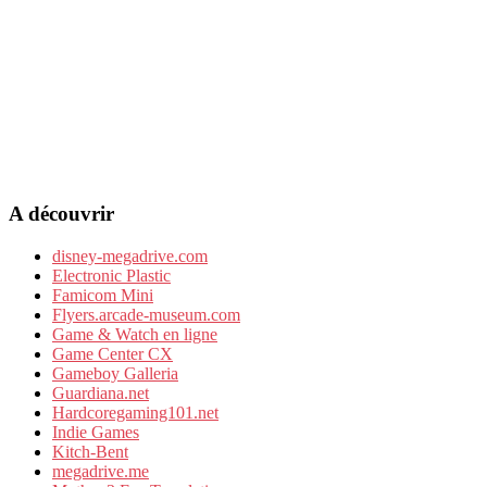
A découvrir
disney-megadrive.com
Electronic Plastic
Famicom Mini
Flyers.arcade-museum.com
Game & Watch en ligne
Game Center CX
Gameboy Galleria
Guardiana.net
Hardcoregaming101.net
Indie Games
Kitch-Bent
megadrive.me