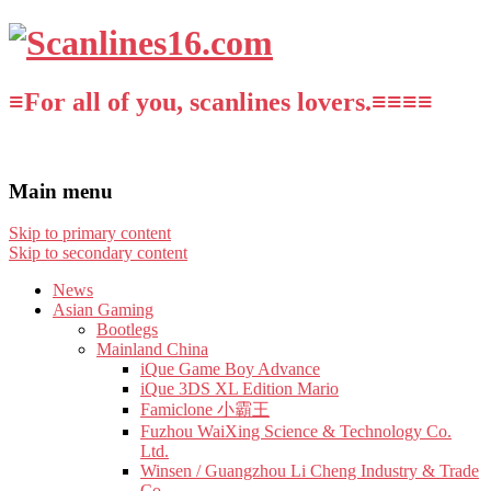
≡For all of you, scanlines lovers.≡≡≡≡
Main menu
Skip to primary content
Skip to secondary content
News
Asian Gaming
Bootlegs
Mainland China
iQue Game Boy Advance
iQue 3DS XL Edition Mario
Famiclone 小霸王
Fuzhou WaiXing Science & Technology Co.
Ltd.
Winsen / Guangzhou Li Cheng Industry & Trade
Co.