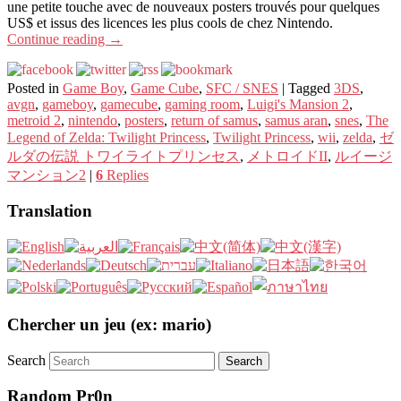
une petite touche avec de nouveaux posters trouvés pour quelques
US$ et issus des licences les plus cools de chez Nintendo.
Continue reading
→
Posted in
Game Boy
,
Game Cube
,
SFC / SNES
|
Tagged
3DS
,
avgn
,
gameboy
,
gamecube
,
gaming room
,
Luigi's Mansion 2
,
metroid 2
,
nintendo
,
posters
,
return of samus
,
samus aran
,
snes
,
The
Legend of Zelda: Twilight Princess
,
Twilight Princess
,
wii
,
zelda
,
ゼ
ルダの伝説 トワイライトプリンセス
,
メトロイドII
,
ルイージ
マンション2
|
6
Replies
Translation
Chercher un jeu (ex: mario)
Search
Random Pr0n