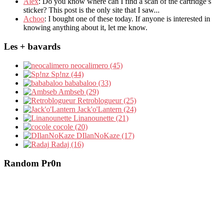
Álex
: Do you know where can I find a scan of the cartridge’s
sticker? This post is the only site that I saw...
Achoo
: I bought one of these today. If anyone is interested in
knowing anything about it, let me know.
Les + bavards
neocalimero (45)
Sp!nz (44)
bababaloo (33)
Ambseb (29)
Retroblogueur (25)
Jack'o'Lantern (24)
Linanounette (21)
cocole (20)
DIlanNoKaze (17)
Radaj (16)
Random Pr0n