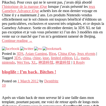
Pikachu). Pour ceux qui ne le savent pas, j’avais déjà abordé
l’historique de la marque iQue
lorsque j’avais présenté les
jeux
Gameboy Advance iQue
achetés lors de mon dernier voyage en
Chine il y a maintenant 2 ans. Les produits Nintendo vendus
officiellement sur le sol chinois ont toujours bénéficié d’éditions un
peu particulières, exclusives et souvent très originales, et ce depuis la
Gameboy Advance. Sortie en décembre dernier, la 3DS XL ne fait
pas exception et je vais vous présenter ici l’un des 3 modèles mis en
vente sur ce marché que l’on m’a gentiment ramené de Beijing.
Continue reading
→
Posted in
3DS
,
Asian Gaming
,
Blog
,
China iQue
,
Jeux récents
|
Tagged
3DS
,
china
,
chine
,
ique
,
limited edition
,
LL
,
mario
,
nintendo
,
Wei Yen
,
XL
,
神游科技
,
神遊科技
|
1
Reply
bloglife : I’m back, Bitches !
Posted on
1 March 2012
by
Dentifritz
10
Après un vilain hack de mon serveur lié à une faille dans mon
template, pourtant payant, me voici de retour après de longs mois