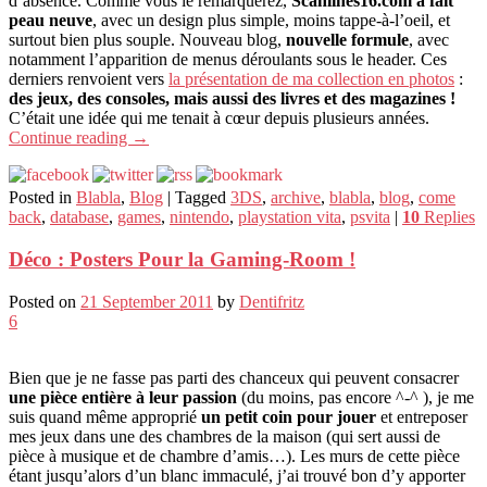
d’absence. Comme vous le remarquerez,
Scanlines16.com a fait
peau neuve
, avec un design plus simple, moins tappe-à-l’oeil, et
surtout bien plus souple. Nouveau blog,
nouvelle formule
, avec
notamment l’apparition de menus déroulants sous le header. Ces
derniers renvoient vers
la présentation de ma collection en photos
:
des jeux, des consoles, mais aussi des livres et des magazines !
C’était une idée qui me tenait à cœur depuis plusieurs années.
Continue reading
→
Posted in
Blabla
,
Blog
|
Tagged
3DS
,
archive
,
blabla
,
blog
,
come
back
,
database
,
games
,
nintendo
,
playstation vita
,
psvita
|
10
Replies
Déco : Posters Pour la Gaming-Room !
Posted on
21 September 2011
by
Dentifritz
6
Bien que je ne fasse pas parti des chanceux qui peuvent consacrer
une pièce entière à leur passion
(du moins, pas encore ^-^ ), je me
suis quand même approprié
un petit coin pour jouer
et entreposer
mes jeux dans une des chambres de la maison (qui sert aussi de
pièce à musique et de chambre d’amis…). Les murs de cette pièce
étant jusqu’alors d’un blanc immaculé, j’ai trouvé bon d’y apporter