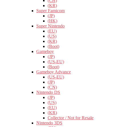
(CH)
(KR)
Super Famicom
(JP)
(HK)
Super Nintendo
(EU)
(US)
(KR)
(Boot)
Gameboy
(JP)
(US-EU)
(Boot)
Gameboy Advance
(US-EU)
(JP)
(CN)
Nintendo DS
(JP)
(US)
(EU)
(KR)
Collector / Not for Resale
Nintendo 3DS