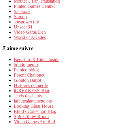
Mother 3 Fan Translation
Pirated Games Central
Satakore
Shmup
smspower.org
Unseen64
Video Game Den
World of Arcades
J'aime suivre
Benishiro 8-16bits Inside
bobdupneu.fr
Famicomblog
Forent Chavouet
Glouton Barjot
Histoires de merde
iGREKKESS' Blog
Je vis des hauts
lafautealamanette.org
Looking Glass House
Rhod's Collection Blog
Sp!nz Show Room
Video Games Are Rad