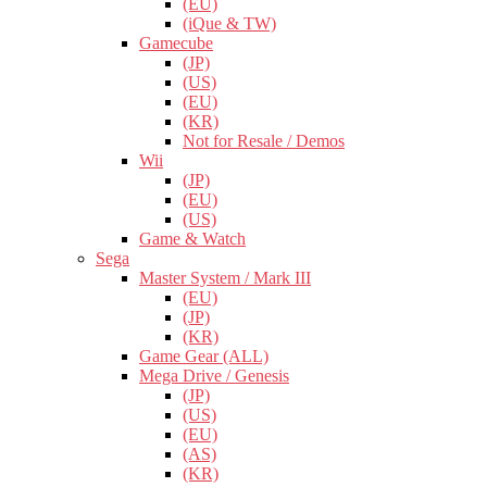
(EU)
(iQue & TW)
Gamecube
(JP)
(US)
(EU)
(KR)
Not for Resale / Demos
Wii
(JP)
(EU)
(US)
Game & Watch
Sega
Master System / Mark III
(EU)
(JP)
(KR)
Game Gear (ALL)
Mega Drive / Genesis
(JP)
(US)
(EU)
(AS)
(KR)