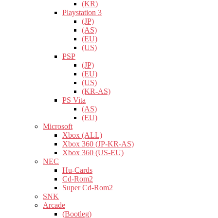
(KR)
Playstation 3
(JP)
(AS)
(EU)
(US)
PSP
(JP)
(EU)
(US)
(KR-AS)
PS Vita
(AS)
(EU)
Microsoft
Xbox (ALL)
Xbox 360 (JP-KR-AS)
Xbox 360 (US-EU)
NEC
Hu-Cards
Cd-Rom2
Super Cd-Rom2
SNK
Arcade
(Bootleg)