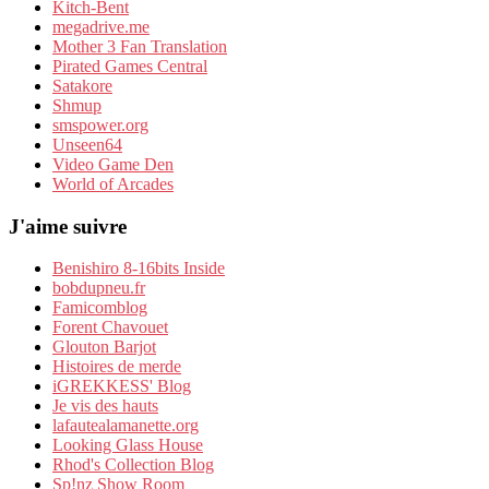
Kitch-Bent
megadrive.me
Mother 3 Fan Translation
Pirated Games Central
Satakore
Shmup
smspower.org
Unseen64
Video Game Den
World of Arcades
J'aime suivre
Benishiro 8-16bits Inside
bobdupneu.fr
Famicomblog
Forent Chavouet
Glouton Barjot
Histoires de merde
iGREKKESS' Blog
Je vis des hauts
lafautealamanette.org
Looking Glass House
Rhod's Collection Blog
Sp!nz Show Room