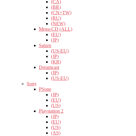
(CA)
(BR)
(CN+TW)
(RU)
(NEW)
Mega-CD (ALL)
(EU)
(JP)
Saturn
(US-EU)
(JP)
(KR)
Dreamcast
(JP)
(US-EU)
Sony
PSone
(JP)
(EU)
(US)
Playstation 2
(JP)
(EU)
(US)
(AS)