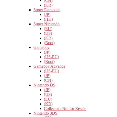
(CH)
(KR)
Super Famicom
(JP)
(HK)
Super Nintendo
(EU)
(US)
(KR)
(Boot)
Gameboy
(JP)
(US-EU)
(Boot)
Gameboy Advance
(US-EU)
(JP)
(CN)
Nintendo DS
(JP)
(US)
(EU)
(KR)
Collector / Not for Resale
Nintendo 3DS