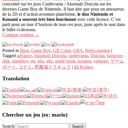
concentré sur les jeux Castlevania / Akumajō Dracula sur les
diverses Game Boy de Nintendo. Il faut dire que pour un amoureux
de la 2D et d’action-aventure-plateforme,
le duo Nintendo et
Konami a souvent très bien fonctionné
avec cette licence. C’est
parti pour un tour d’horizon de tous ces jeux, juste après le saut dans
le billet ci-dessous.
Continue reading
→
Posted in
Blog
,
Game Boy
,
GB Color
,
GBA
,
Retro-gaming
|
Tagged
advance
,
Akumajō Dracula
,
castlevania
,
Dracula
,
famicom
disk
,
gameboy
,
gb
,
gba
,
gbc
,
guide book
,
konami
,
vampire
,
ゲーム
ボーイ
,
コナミ
,
悪魔城ドラキュラ
|
12
Replies
Translation
Chercher un jeu (ex: mario)
Search