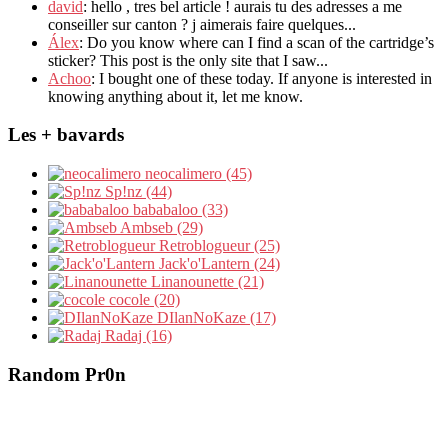
david
: hello , tres bel article ! aurais tu des adresses a me
conseiller sur canton ? j aimerais faire quelques...
Álex
: Do you know where can I find a scan of the cartridge’s
sticker? This post is the only site that I saw...
Achoo
: I bought one of these today. If anyone is interested in
knowing anything about it, let me know.
Les + bavards
neocalimero (45)
Sp!nz (44)
bababaloo (33)
Ambseb (29)
Retroblogueur (25)
Jack'o'Lantern (24)
Linanounette (21)
cocole (20)
DIlanNoKaze (17)
Radaj (16)
Random Pr0n