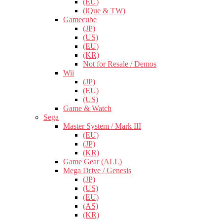
(EU)
(iQue & TW)
Gamecube
(JP)
(US)
(EU)
(KR)
Not for Resale / Demos
Wii
(JP)
(EU)
(US)
Game & Watch
Sega
Master System / Mark III
(EU)
(JP)
(KR)
Game Gear (ALL)
Mega Drive / Genesis
(JP)
(US)
(EU)
(AS)
(KR)