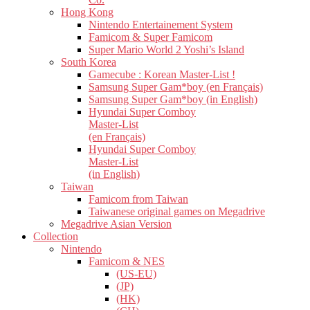
Hong Kong
Nintendo Entertainement System
Famicom & Super Famicom
Super Mario World 2 Yoshi’s Island
South Korea
Gamecube : Korean Master-List !
Samsung Super Gam*boy (en Français)
Samsung Super Gam*boy (in English)
Hyundai Super Comboy
Master-List
(en Français)
Hyundai Super Comboy
Master-List
(in English)
Taiwan
Famicom from Taiwan
Taiwanese original games on Megadrive
Megadrive Asian Version
Collection
Nintendo
Famicom & NES
(US-EU)
(JP)
(HK)