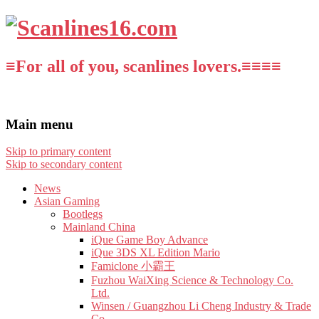
≡For all of you, scanlines lovers.≡≡≡≡
Main menu
Skip to primary content
Skip to secondary content
News
Asian Gaming
Bootlegs
Mainland China
iQue Game Boy Advance
iQue 3DS XL Edition Mario
Famiclone 小霸王
Fuzhou WaiXing Science & Technology Co.
Ltd.
Winsen / Guangzhou Li Cheng Industry & Trade
Co.