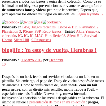
presentarle a todos los juegos y guías de mi colección. Como ya es
habitual en mi blog, esta presentación es obviamente
acompañado
de numerosas fotos y videos
pedir que le permiten, Espero que,
para apreciar los diferentes juegos en sus detalles.
Seguir leyendo
→
Publicado en
Blog
,
Juegos recientes
,
Libros & BD
,
Playstation 2
,
Playstation 3
,
PSone
,
PSP
,
Retro-juegos
|
Tagged
Akira Yamaoka
,
colección
,
IG
,
IG
,
IG MAG Hors Série 03
,
Silent Hill
,
Survival
Horror
,
Silent Hill
|
9
Respuestas
bloglife : Ya estoy de vuelta, Hembras !
Publicado el
1 Marzo 2012
por
Dentifritz
10
Después de un hack feo de mi servidor vinculado a un fallo en mi
plantilla, Sin embargo, el pago de, Estoy de vuelta después de meses
de ausencia. Como te darás cuenta de,
Scanlines16.com un fait
peau neuve
, con un diseño más sencillo, moins Tappe-à-l'oeil, y
especialmente más flexible. Nuevo blog,
nueva fórmula
,
incluyendo la aparición de los menús desplegables en la cabecera. El
último se refiere a
presentación de fotos en mi colección
:
juegos,