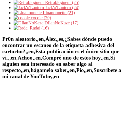
Retroblogueur (25)
Jack'o'Lantern (24)
Linanounette (21)
cocole (20)
DIlanNoKaze (17)
Radaj (16)
Pr0n aleatorio,,en,Álex,,es,¿Sabes dónde puedo
encontrar un escaneo de la etiqueta adhesiva del
cartucho?,,en,Esta publicación es el único sitio que
vi.,,en,Achoo,,en,Compré uno de estos hoy,,en,Si
alguien esta interesado en saber algo al
respecto,,en,hágamelo saber,,en,Pío,,en,Suscríbete a
mi canal de YouTube,,en