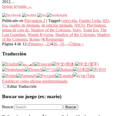
2012…
Seguir leyendo
→
Publicado en
Playstation 2
|
Tagged
colección
,
Fumito Ueda
,
HD
,
Ico
,
cuadro de limitada
,
de edición limitada
,
NICO
,
PlayStation
,
prima de caja de
,
Shadow of the Colossus
,
Sony
,
Team Ico
,
The
Last Guardian
,
Wanda Kyozou
,
Shadow of the Colossus
,
Shadow
of the Colossus
,
Ikoma
|
6
Respuestas
Página 4 de 12
«Primero
«
...
2
3
4
5
6
...
10
...
»
Última »
Traducción
Establecer como idioma predeterminado
Editar Traducción
Buscar un juego (ex: mario)
Buscar