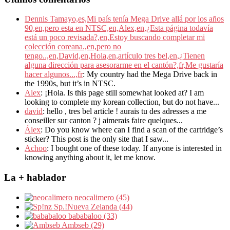
Dennis Tamayo,es,Mi país tenía Mega Drive allá por los años
90,en,pero esta en NTSC,en,Alex,en,¿Esta página todavía
está un poco revisada?,en,Estoy buscando completar mi
colección coreana.,en,pero no
tengo..,en,David,en,Hola,en,artículo tres bel,en,¿Tienen
alguna dirección para asesorarme en el cantón?,fr,Me gustaría
hacer algunos...,fr
: My country had the Mega Drive back in
the 1990s, but it’s in NTSC.
Alex
: ¡Hola. Is this page still somewhat looked at? I am
looking to complete my korean collection, but do not have...
david
: hello , tres bel article ! aurais tu des adresses a me
conseiller sur canton ? j aimerais faire quelques...
Álex
: Do you know where can I find a scan of the cartridge’s
sticker? This post is the only site that I saw...
Achoo
: I bought one of these today. If anyone is interested in
knowing anything about it, let me know.
La + hablador
neocalimero (45)
Sp.!Nueva Zelanda (44)
bababaloo (33)
Ambseb (29)