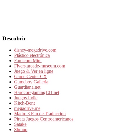
Descubrir
disney-megadrive.com
Plástico electrónica
Famicom Mini
Flyers.arcade-museum.com
Juego & Ver en ligne
Game Center CX
Gameboy Galleria
Guardiana.net
Hardcoregaming101.net
Juegos Indie
Kitch-Bent
megadrive.me
Madre 3 Fan de Traducción
Pirata Juegos Centroamericanos
Satake
Shmup