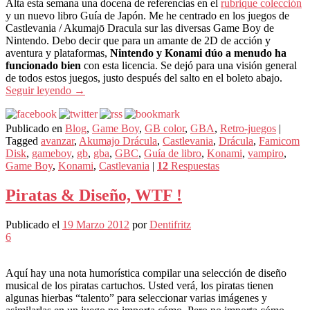
Alta esta semana una docena de referencias en el
rubrique colección
y un nuevo libro Guía de Japón. Me he centrado en los juegos de
Castlevania / Akumajō Dracula sur las diversas Game Boy de
Nintendo. Debo decir que para un amante de 2D de acción y
aventura y plataformas,
Nintendo y Konami dúo a menudo ha
funcionado bien
con esta licencia. Se dejó para una visión general
de todos estos juegos, justo después del salto en el boleto abajo.
Seguir leyendo
→
Publicado en
Blog
,
Game Boy
,
GB color
,
GBA
,
Retro-juegos
|
Tagged
avanzar
,
Akumajo Drácula
,
Castlevania
,
Drácula
,
Famicom
Disk
,
gameboy
,
gb
,
gba
,
GBC
,
Guía de libro
,
Konami
,
vampiro
,
Game Boy
,
Konami
,
Castlevania
|
12
Respuestas
Piratas & Diseño, WTF !
Publicado el
19 Marzo 2012
por
Dentifritz
6
Aquí hay una nota humorística compilar una selección de diseño
musical de los piratas cartuchos. Usted verá, los piratas tienen
algunas hierbas “talento” para seleccionar varias imágenes y