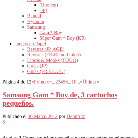
(Bootleg)
(JP)
Bandai
Hyundai
Samsung
Gam * Boy
Súper Gam * Boy (KR)
Juegos en Papel
Revistas (JP-AGE)
Revistas (FR-Reino Unido)
Libros & Mooks (TODO)
Guías (JP)
Guías (FR-EE.UU)
Página 4 de 12
«Primero
«
...
2
3
4
5
6
...
10
...
»
Última »
Samsung Gam * Boy de, 3 cartuchos
pequeños.
Publicado el
30 Marzo 2012
por
Dentifritz
5
Aquí es 3 Corea cartuchos pequeños no se encuentran comúnmente