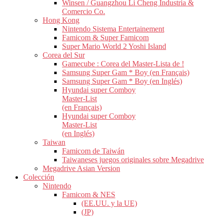
Winsen / Guangzhou Li Cheng Industria &
Comercio Co.
Hong Kong
Nintendo Sistema Entertainement
Famicom & Super Famicom
Super Mario World 2 Yoshi Island
Corea del Sur
Gamecube : Corea del Master-Lista de !
Samsung Super Gam * Boy (en Français)
Samsung Super Gam * Boy (en Inglés)
Hyundai super Comboy
Master-List
(en Français)
Hyundai super Comboy
Master-List
(en Inglés)
Taiwan
Famicom de Taiwán
Taiwaneses juegos originales sobre Megadrive
Megadrive Asian Version
Colección
Nintendo
Famicom & NES
(EE.UU. y la UE)
(JP)