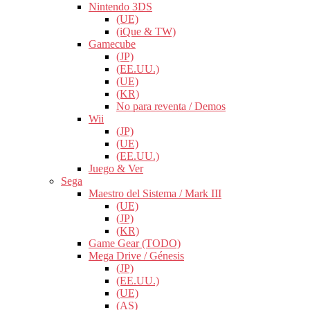
Nintendo 3DS
(UE)
(iQue & TW)
Gamecube
(JP)
(EE.UU.)
(UE)
(KR)
No para reventa / Demos
Wii
(JP)
(UE)
(EE.UU.)
Juego & Ver
Sega
Maestro del Sistema / Mark III
(UE)
(JP)
(KR)
Game Gear (TODO)
Mega Drive / Génesis
(JP)
(EE.UU.)
(UE)
(AS)