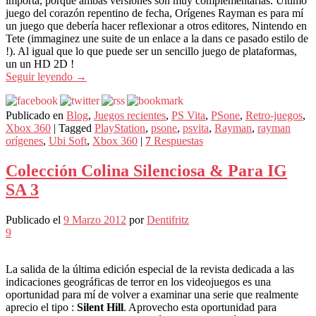
importa, porque ambas versiones son muy complementarias. Último
juego del corazón repentino de fecha, Orígenes Rayman es para mí
un juego que debería hacer reflexionar a otros editores, Nintendo en
Tete (immaginez une suite de un enlace a la dans ce pasado estilo de
!). Al igual que lo que puede ser un sencillo juego de plataformas,
un un HD 2D !
Seguir leyendo
→
Publicado en
Blog
,
Juegos recientes
,
PS Vita
,
PSone
,
Retro-juegos
,
Xbox 360
|
Tagged
PlayStation
,
psone
,
psvita
,
Rayman
,
rayman
orígenes
,
Ubi Soft
,
Xbox 360
|
7
Respuestas
Colección Colina Silenciosa & Para IG
SA 3
Publicado el
9 Marzo 2012
por
Dentifritz
9
La salida de la última edición especial de la revista dedicada a las
indicaciones geográficas de terror en los videojuegos es una
oportunidad para mí de volver a examinar una serie que realmente
aprecio el tipo :
Silent Hill
. Aprovecho esta oportunidad para