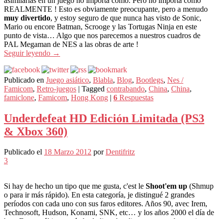
asimilarlas en un juego no importa cómo. Pero no importa cómo
REALMENTE ! Esto es obviamente preocupante, pero a menudo
muy divertido
, y estoy seguro de que nunca has visto de Sonic,
Mario ou encore Batman, Scrooge y las Tortugas Ninja en este
punto de vista… Algo que nos parecemos a nuestros cuadros de
PAL Megaman de NES a las obras de arte !
Seguir leyendo
→
Publicado en
Juego asiático
,
Blabla
,
Blog
,
Bootlegs
,
Nes /
Famicom
,
Retro-juegos
|
Tagged
contrabando
,
China
,
China
,
famiclone
,
Famicom
,
Hong Kong
|
6
Respuestas
Underdefeat HD Edición Limitada (PS3
& Xbox 360)
Publicado el
18 Marzo 2012
por
Dentifritz
3
Si hay de hecho un tipo que me gusta, c'est le
Shoot'em up
(Shmup
o para ir más rápido). En esta categoría, je distingué 2 grandes
períodos con cada uno con sus faros editores. Años 90, avec Irem,
Technosoft, Hudson, Konami, SNK, etc… y los años 2000 el día de