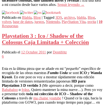
diciembre consolas, sino también libros y revistas !
Era una idea
a mi corazón desde hace varios años.
Seguir leyendo
→
Publicado en
Blabla
,
Blog
|
Tagged
3DS
,
archivo
,
blabla
,
Blog
,
volver
,
base de datos
,
juegos
,
Nintendo
,
PlayStation Vita
,
psvita
|
10
Respuestas
Playstation 3 : Ico / Shadow of the
Colossus Caja Limitada + Colección
Publicado el
12 Octubre 2011
por
Dentifritz
6
Esta es la última pieza que se añade en mi “
pequeño
” específico de
recogida de las obras maestras
Fumito Ueda
se sont
ICO
y
Wanda
Kyozō
. En este post os voy a mostrar rápidamente esta edición
limitada de versiones remasterizadas japonesas
HD para
Playstation 3 D vertido 3
(Me apresuro a decir, porque como
Bababaloo
o
fr4nz
, Quiero mantener la mina nueve…). Pero yo voy
a presentar todo
toda mi colección de ICO – Shadow of the
Colossus
a través de
ma chaine youtube
! Quand ce la caja, hacia la
plataforma con GOW3, para cuando tengo tiempo para jugar… en