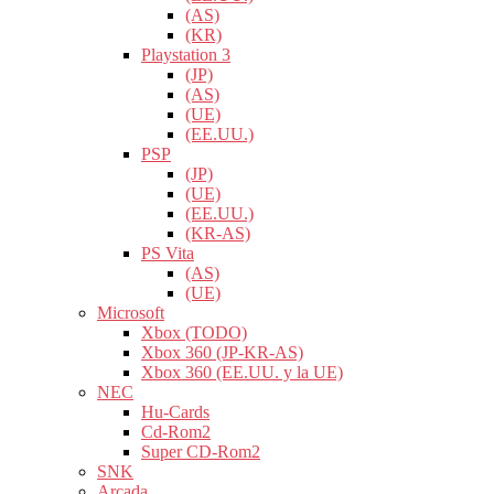
(AS)
(KR)
Playstation 3
(JP)
(AS)
(UE)
(EE.UU.)
PSP
(JP)
(UE)
(EE.UU.)
(KR-AS)
PS Vita
(AS)
(UE)
Microsoft
Xbox (TODO)
Xbox 360 (JP-KR-AS)
Xbox 360 (EE.UU. y la UE)
NEC
Hu-Cards
Cd-Rom2
Super CD-Rom2
SNK
Arcada