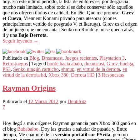
hoy. En este último período, la lista de editores es, por desgracia
mucho más limitado, sobre todo si se debe conservar sólo aquellos
que nos ofrecen títulos de calidad. En tête, Que me propuse,
G.rev
et Cueva
, Viennent Konami privado para atesorar (ciones
principalement vertido de posgrado V, et Ikaruga). G.rev es el origen
de un juego que me encanta : Senko no Ronde y no se queda atrás,
il y una
Bajo Derrota
.
Seguir leyendo
→
Publicado en
Blog
,
Dreamcast
,
Juegos recientes
,
Playstation 3
,
Retro-juegos
|
Tagged
borde hacia abajo
,
dreamcast
,
G.rev
,
huelga
,
PS3
,
Senko ningún cartucho
,
shmup
,
en virtud de la derrota
,
en
virtud de la derrota hd
,
Xbox 360
,
Derrota HD
|
3
Respuestas
Rayman Origins
Publicado el
12 Marzo 2012
por
Dentifritz
7
Hoy llegó a mis orígenes Rayman ganancia para Xbox 360 ganó en
el blog
Bababaloo
, Doy las gracias a saludar de pasada y. Entre
tiempo, Me enamoré de la
versión portátil sur PSvita
, pero no