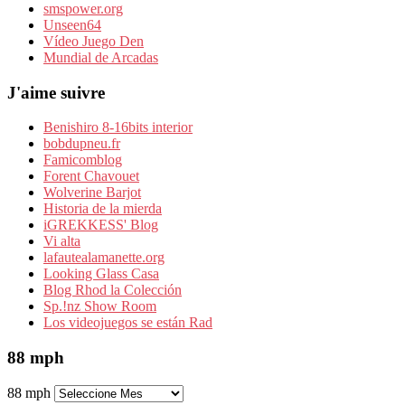
smspower.org
Unseen64
Vídeo Juego Den
Mundial de Arcadas
J'aime suivre
Benishiro 8-16bits interior
bobdupneu.fr
Famicomblog
Forent Chavouet
Wolverine Barjot
Historia de la mierda
iGREKKESS' Blog
Vi alta
lafautealamanette.org
Looking Glass Casa
Blog Rhod la Colección
Sp.!nz Show Room
Los videojuegos se están Rad
88 mph
88 mph