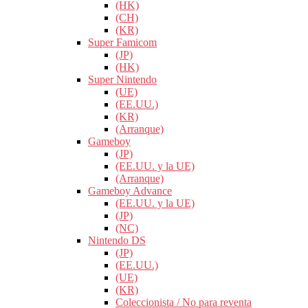
(HK)
(CH)
(KR)
Super Famicom
(JP)
(HK)
Super Nintendo
(UE)
(EE.UU.)
(KR)
(Arranque)
Gameboy
(JP)
(EE.UU. y la UE)
(Arranque)
Gameboy Advance
(EE.UU. y la UE)
(JP)
(NC)
Nintendo DS
(JP)
(EE.UU.)
(UE)
(KR)
Coleccionista / No para reventa