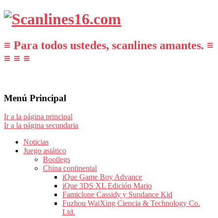
≡ Para todos ustedes, scanlines amantes. ≡
≡ ≡ ≡
Menú Principal
Ir a la página principal
Ir a la página secundaria
Noticias
Juego asiático
Bootlegs
China continental
iQue Game Boy Advance
iQue 3DS XL Edición Mario
Famiclone Cassidy y Sundance Kid
Fuzhou WaiXing Ciencia & Technology Co.
Ltd.