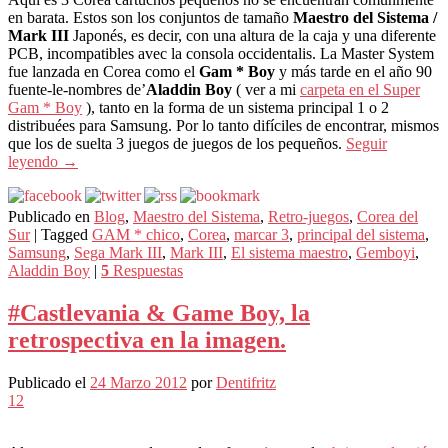
en barata. Estos son los conjuntos de tamaño
Maestro del Sistema /
Mark III
Japonés, es decir, con una altura de la caja y una diferente
PCB, incompatibles avec la consola occidentalis. La Master System
fue lanzada en Corea como el
Gam * Boy
y más tarde en el año 90
fuente-le-nombres de’
Aladdin Boy
( ver a mi
carpeta en el Super
Gam * Boy
), tanto en la forma de un sistema principal 1 o 2
distribuées para Samsung. Por lo tanto difíciles de encontrar, mismos
que los de suelta 3 juegos de juegos de los pequeños.
Seguir
leyendo
→
Publicado en
Blog
,
Maestro del Sistema
,
Retro-juegos
,
Corea del
Sur
|
Tagged
GAM * chico
,
Corea
,
marcar 3
,
principal del sistema
,
Samsung
,
Sega Mark III
,
Mark III
,
El sistema maestro
,
Gemboyi
,
Aladdin Boy
|
5
Respuestas
#Castlevania & Game Boy, la
retrospectiva en la imagen.
Publicado el
24 Marzo 2012
por
Dentifritz
12