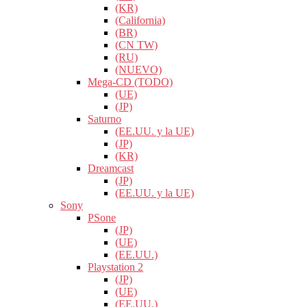
(KR)
(California)
(BR)
(CN TW)
(RU)
(NUEVO)
Mega-CD (TODO)
(UE)
(JP)
Saturno
(EE.UU. y la UE)
(JP)
(KR)
Dreamcast
(JP)
(EE.UU. y la UE)
Sony
PSone
(JP)
(UE)
(EE.UU.)
Playstation 2
(JP)
(UE)
(EE.UU.)