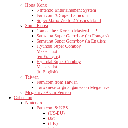
Hong Kong
Nintendo Entertainement System
Famicom & Super Famicom
Super Mario World 2 Yoshi’s Island
South Korea
Gamecube : Korean Master-List !
Samsung Super Gam*boy (en Français)
Samsung Super Gam*boy (in English)
Hyundai Super Comboy
Master-List
(en Français)
Hyundai Super Comboy
Master-List
(in English)
Taiwan
Famicom from Taiwan
Taiwanese original games on Megadrive
Megadrive Asian Version
Collection
Nintendo
Famicom & NES
(US-EU)
(JP)
(HK)