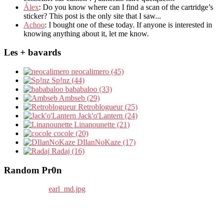
Álex
: Do you know where can I find a scan of the cartridge’s
sticker? This post is the only site that I saw...
Achoo
: I bought one of these today. If anyone is interested in
knowing anything about it, let me know.
Les + bavards
neocalimero (45)
Sp!nz (44)
bababaloo (33)
Ambseb (29)
Retroblogueur (25)
Jack'o'Lantern (24)
Linanounette (21)
cocole (20)
DIlanNoKaze (17)
Radaj (16)
Random Pr0n