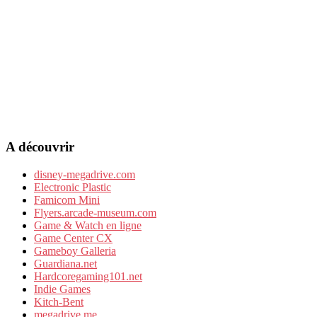
A découvrir
disney-megadrive.com
Electronic Plastic
Famicom Mini
Flyers.arcade-museum.com
Game & Watch en ligne
Game Center CX
Gameboy Galleria
Guardiana.net
Hardcoregaming101.net
Indie Games
Kitch-Bent
megadrive.me