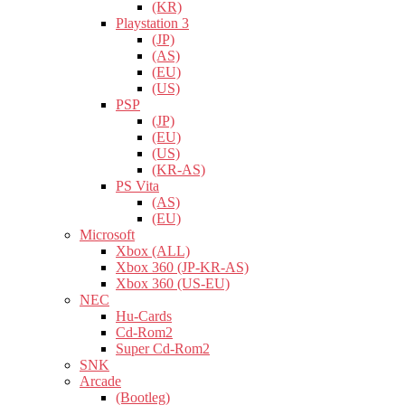
(KR)
Playstation 3
(JP)
(AS)
(EU)
(US)
PSP
(JP)
(EU)
(US)
(KR-AS)
PS Vita
(AS)
(EU)
Microsoft
Xbox (ALL)
Xbox 360 (JP-KR-AS)
Xbox 360 (US-EU)
NEC
Hu-Cards
Cd-Rom2
Super Cd-Rom2
SNK
Arcade
(Bootleg)