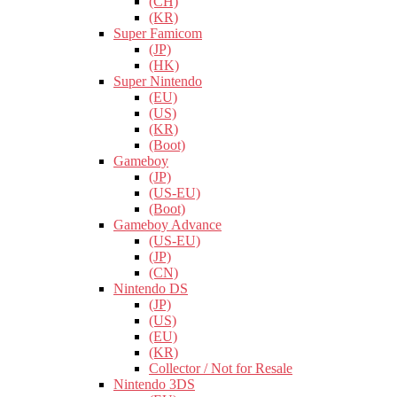
(CH)
(KR)
Super Famicom
(JP)
(HK)
Super Nintendo
(EU)
(US)
(KR)
(Boot)
Gameboy
(JP)
(US-EU)
(Boot)
Gameboy Advance
(US-EU)
(JP)
(CN)
Nintendo DS
(JP)
(US)
(EU)
(KR)
Collector / Not for Resale
Nintendo 3DS