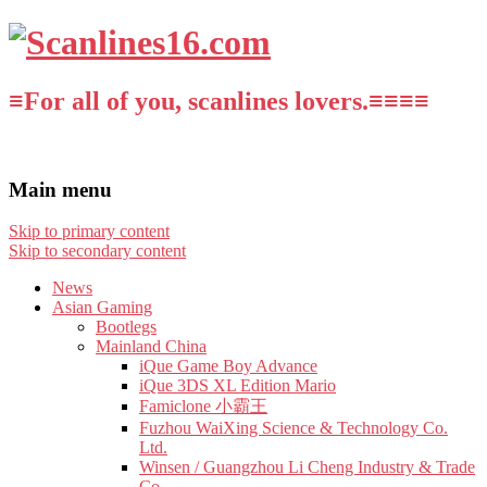
≡For all of you, scanlines lovers.≡≡≡≡
Main menu
Skip to primary content
Skip to secondary content
News
Asian Gaming
Bootlegs
Mainland China
iQue Game Boy Advance
iQue 3DS XL Edition Mario
Famiclone 小霸王
Fuzhou WaiXing Science & Technology Co.
Ltd.
Winsen / Guangzhou Li Cheng Industry & Trade
Co.