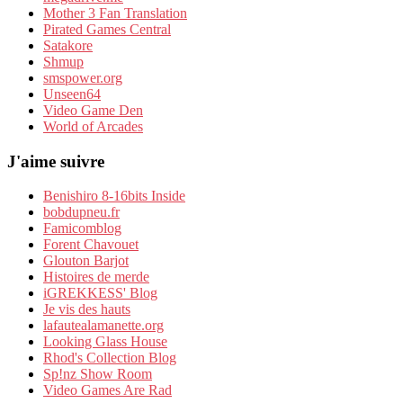
Mother 3 Fan Translation
Pirated Games Central
Satakore
Shmup
smspower.org
Unseen64
Video Game Den
World of Arcades
J'aime suivre
Benishiro 8-16bits Inside
bobdupneu.fr
Famicomblog
Forent Chavouet
Glouton Barjot
Histoires de merde
iGREKKESS' Blog
Je vis des hauts
lafautealamanette.org
Looking Glass House
Rhod's Collection Blog
Sp!nz Show Room
Video Games Are Rad