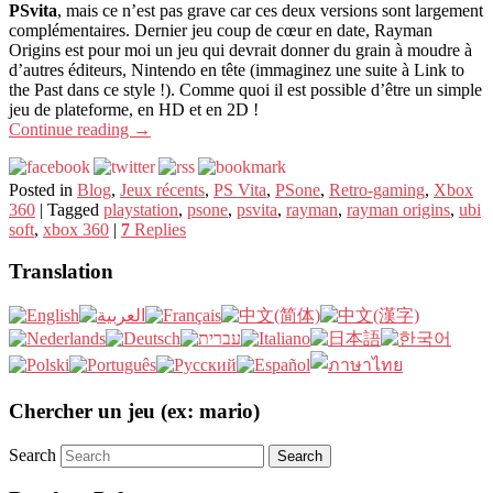
PSvita
, mais ce n’est pas grave car ces deux versions sont largement
complémentaires. Dernier jeu coup de cœur en date, Rayman
Origins est pour moi un jeu qui devrait donner du grain à moudre à
d’autres éditeurs, Nintendo en tête (immaginez une suite à Link to
the Past dans ce style !). Comme quoi il est possible d’être un simple
jeu de plateforme, en HD et en 2D !
Continue reading
→
Posted in
Blog
,
Jeux récents
,
PS Vita
,
PSone
,
Retro-gaming
,
Xbox
360
|
Tagged
playstation
,
psone
,
psvita
,
rayman
,
rayman origins
,
ubi
soft
,
xbox 360
|
7
Replies
Translation
Chercher un jeu (ex: mario)
Search