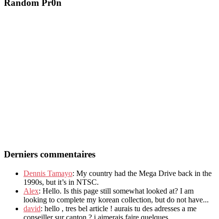
Random Pr0n
Derniers commentaires
Dennis Tamayo
: My country had the Mega Drive back in the
1990s, but it’s in NTSC.
Alex
: Hello. Is this page still somewhat looked at? I am
looking to complete my korean collection, but do not have...
david
: hello , tres bel article ! aurais tu des adresses a me
conseiller sur canton ? j aimerais faire quelques...