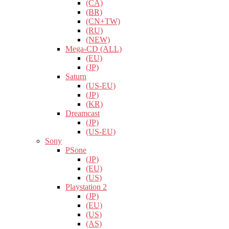
(CA)
(BR)
(CN+TW)
(RU)
(NEW)
Mega-CD (ALL)
(EU)
(JP)
Saturn
(US-EU)
(JP)
(KR)
Dreamcast
(JP)
(US-EU)
Sony
PSone
(JP)
(EU)
(US)
Playstation 2
(JP)
(EU)
(US)
(AS)