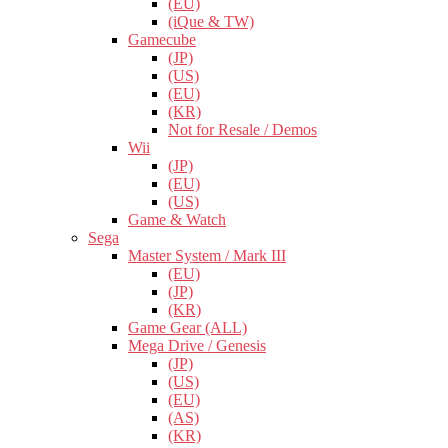
(EU)
(iQue & TW)
Gamecube
(JP)
(US)
(EU)
(KR)
Not for Resale / Demos
Wii
(JP)
(EU)
(US)
Game & Watch
Sega
Master System / Mark III
(EU)
(JP)
(KR)
Game Gear (ALL)
Mega Drive / Genesis
(JP)
(US)
(EU)
(AS)
(KR)