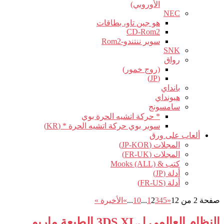
الأوروبي)
NEC
هو جين تاو، بطاقات
CD-Rom2
سوبر ننتندو-Rom2
SNK
رواق
(روج خمور)
(JP)
بانداي
هيونداي
سامسونج
* حركة اتشيه الحرة بوي
سوبر بوي حركة اتشيه الحرة * (KR)
ألعاب على ورق
المجلات (JP-KOR)
المجلات (FR-UK)
كتب & Mooks (ALL)
أدلة (JP)
أدلة (FR-US)
صفحة 2 من 12
«
5
4
3
2
1
...
10
...
»
الأخيرة »
النظام العالمي ل3DS XL الطبعة ماريو