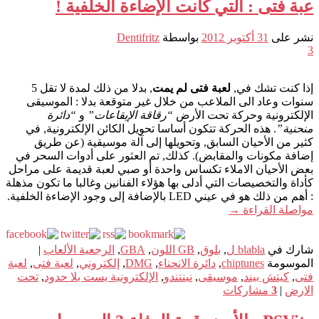
عبة فتى : التي كانت الإضاءة الخلفية !
نشر على
31 أكتوبر 2012
بواسطة
Dentifritz
3
إذا كنت تشك في,
لعبة فتى لم يمت
, بدلا من ذلك لمدة لا تقل 5
سنوات وعاد الى الملاعب من خلال غير متوقعة بدلا : الموسيقى
الإلكترونية وحركة تحت الأرض
“رقاقة الإيقاعات”
و
“دائرة
منحنية”
. هذه الحركة تتكون أساسا تحويل الكائن الإلكترونية, في
كثير من الأحيان السابق, وتحويلها إلى آلة موسيقية (عن طريق
إضافة مكونات والمقابض). كذلك, تم العثور على أدوات السحر في
بعض الأحيان الاملاء تكساس واحدة أو صبي لعبة قديمة على مراحل
كأداة والتخصيصات التي أدلى بها هؤلاء الفنانين وغالبا ما تكون مذهلة
: أهم من ذلك هو في عيني LED بالإضافة إلى وجود الإضاءة الخلفية.
مواصلة القراءة
→
شارك في
blabla ل
,
بلوق
,
GB اللون
,
GBA
,
الرجعية الألعاب
|
الموسومة
chiptunes
,
دائرة الانحناء
,
DMG
,
إلكتروني
,
لعبة فتى
,
لعبة
فتى
,
كيتش بيند
,
موسيقى
,
نينتندو
,
الإلكترونية يست بلا حدود
,
تحت
الارض
|
3
مشاركات