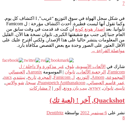
7
في شكل سجل الهواة في سوق التوزيع “غريب”, I اكتشاف كل يوم.
وكما تقول أنها ليست فطيرة. أحدث اكتشاف مؤرخة : ل Famicom
تايوانيا. بعد
إصدار هونغ كونغ
أن كنت قد قدمت في وقت سابق من
العام جنبا إلى جنب مع شقيقتها الكبرى, تايوان نسخة هنا الآن. القليل
من المعلومات ينتشر حاليا على هذا الإصدار, ولكني أقترح عليك على
الأقل العثور على الصور وحدة مع بعض القصص مكافأة بارد.
مواصلة القراءة
→
شارك في
الألعاب الآسيوية
,
بلوق
,
غير مذكورة ولا داخلة / ل
Famicom
,
الرجعية الألعاب
,
تايوان
|
الموسومة
Aaronix
,
العيسائي
المجموعة
,
Amorn
,
التوزيع
,
ل Famicom
,
المجرة
,
تاريخ
,
نينتندو
,
oacs
,
عمر قاسم العيسائي
,
Puangpetch Apithanakoon
,
سيجا
,
شو والاس
,
تايبيه
,
تايوان
,
wywy
,
ييب يان وونغ
,
ألور
|
7
مشاركات
Quackshot, آخر ! (لعبة تك)
نشر على
6 سبتمبر 2012
بواسطة
Dentifritz
8