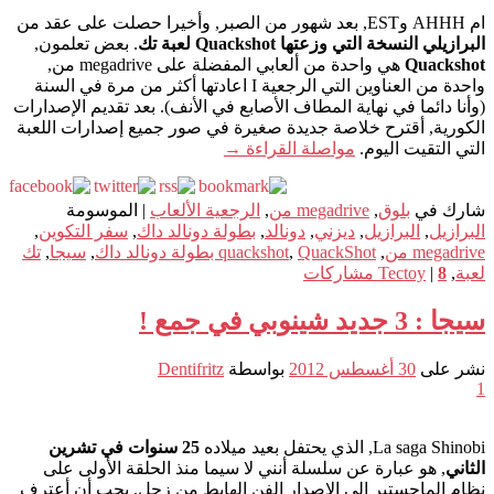
ام AHHH وEST, بعد شهور من الصبر, وأخيرا حصلت على عقد من
البرازيلي النسخة التي وزعتها Quackshot لعبة تك
. بعض تعلمون,
Quackshot
هي واحدة من ألعابي المفضلة على megadrive من,
واحدة من العناوين التي الرجعية I اعادتها أكثر من مرة في السنة
(وأنا دائما في نهاية المطاف الأصابع في الأنف). بعد تقديم الإصدارات
الكورية, أقترح خلاصة جديدة صغيرة في صور جميع إصدارات اللعبة
التي التقيت اليوم.
مواصلة القراءة
→
شارك في
بلوق
,
megadrive من
,
الرجعية الألعاب
|
الموسومة
البرازيل
,
البرازيل
,
ديزني
,
دونالد
,
بطولة دونالد داك
,
سفر التكوين
,
megadrive من
,
QuackShot بطولة دونالد داك
,
quackshot
,
سيجا
,
تك
لعبة
,
8
|
Tectoy
مشاركات
سيجا : 3 جديد شينوبي في جمع !
نشر على
30 أغسطس 2012
بواسطة
Dentifritz
1
La saga Shinobi, الذي يحتفل بعيد ميلاده
25 سنوات في تشرين
الثاني
, هو عبارة عن سلسلة أنني لا سيما منذ الحلقة الأولى على
نظام الماجستير إلى الإصدار الفن الهابط من زحل. يجب أن أعترف