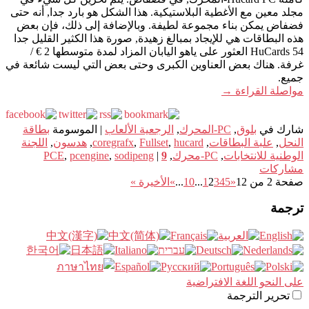
مجلد معين مع الأغطية البلاستيكية. هذا الشكل هو بارد جدا, أنه حتى
فضفاض يمكن بناء مجموعة لطيفة. وبالإضافة إلى ذلك، فإن بعض
هذه البطاقات هي للإيجاد بمبالغ زهيدة, صورة هذا الكثير القليل جدا
54 HuCards العثور على ياهو اليابان المزاد لمدة متوسطها 2 € /
غرفة. هناك بعض العناوين الكبرى وحتى بعض التي ليست شائعة في
جميع.
مواصلة القراءة
→
شارك في
بلوق
,
PC-المحرك
,
الرجعية الألعاب
|
الموسومة
بطاقة
النحل
,
علبة البطاقات
,
hucard
,
Fullset
,
coregrafx
,
هدسون
,
اللجنة
الوطنية للانتخابات
,
PC-محرك
,
9
|
sodipeng
,
pcengine
,
PCE
مشاركات
صفحة 2 من 12
«
5
4
3
2
1
...
10
...
»
الأخيرة »
ترجمة
على النحو اللغة الافتراضية
تحرير الترجمة