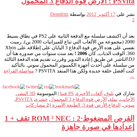
PSVita : الأرض قوة الدفاع 3 المحمول
نشر على
17 أكتوبر 2012
بواسطة
Dentifritz
2
بعد أن اكتشف سلسلة مع الدفعة الثانية على PS2 في نطاق بسيط
2000 (مجموعة من الألعاب التي تباع للميزانيات 2000 ين), رميت
نفسي على هذه الأرض قوة الدفاع 3 اليابان على إطلاقه على Xbox
360. الوقت الذباب, كان
2006 !
بعد ست سنوات من صدوره هنا أن
D3 الناشر
عن طريق إعادة التدوير وقررت تقديم هذه الدفعة الثالثة
من سلسلة على أحدث أجهزة الكمبيوتر المحمول سوني. بالتأكيد
كنت أفضل حلقة جديدة ولكن هذا المنفذ PSVITA ?
مواصلة القراءة
→
شارك في
بلوق
,
ألعاب الأخيرة
,
PS فيتا
|
الموسومة
3D النشر
,
الأجانب
,
نملة
,
الأرض قوة الدفاع 3 المحمول
,
حشرة
,
PSVITA
,
سوني
,
الدفاع الأرض قوة 3: الطبعة الأسرة
|
2
مشاركات
القرص المضغوط·ROM ² NEC : 2 تقف + 1
إعدادها في صورة جاهزة