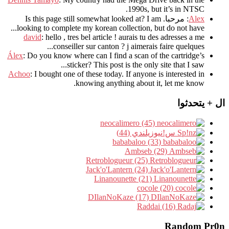
.
1990s
,
but it’s in NTSC
Alex
: مرحبا.
I am
?
Is this page still somewhat looked at
.
looking to complete my korean collection
,
but do not have..
david
:
hello
,
tres bel article
!
aurais tu des adresses a me
.
conseiller sur canton
?
j aimerais faire quelques..
Álex
: Do you know where can I find a scan of the cartridge’s
sticker? This post is the only site that I saw...
Achoo
: I bought one of these today. If anyone is interested in
knowing anything about it, let me know.
ال + يتحدثوا
neocalimero (45)
س!نيوزيلندي (44)
bababaloo (33)
Ambseb (29)
Retroblogueur (25)
Jack'o'Lantern (24)
Linanounette (21)
cocole (20)
DIlanNoKaze (17)
Raddai (16)
Random Pr0n