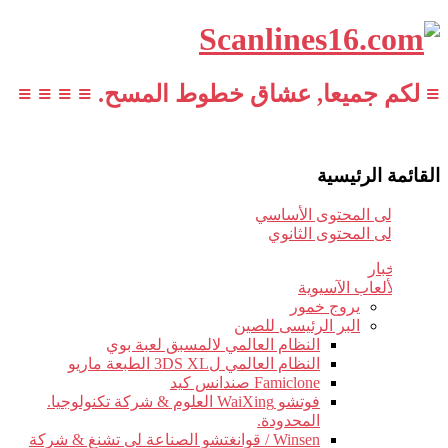
≡ لكم جميعا, عشاق خطوط المسح. ≡ ≡ ≡ ≡
القائمة الرئيسية
تخطي إلى المحتوى الأساسي
تخطي إلى المحتوى الثانوي
أخبار
الألعاب الآسيوية
يروج خمور
البر الرئيسى للصين
النظام العالمي لالمسبق لعبة بوي
النظام العالمي ل3DS XL الطبعة ماريو
Famiclone صندانس كيد
فوتشو WaiXing العلوم & شركة تكنولوجيا.
المحدودة.
Winsen / قوانغتشو الصناعة لى تشنغ & شركة