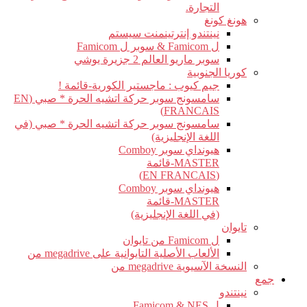
التجارة.
هونغ كونغ
نينتندو إنترتينمنت سيستم
ل Famicom & سوبر ل Famicom
سوبر ماريو العالم 2 جزيرة يوشي
كوريا الجنوبية
جيم كيوب : ماجستير الكورية-قائمة !
سامسونج سوبر حركة اتشيه الحرة * صبي (EN
FRANCAIS)
سامسونج سوبر حركة اتشيه الحرة * صبي (في
اللغة الإنجليزية)
هيونداي سوبر Comboy
MASTER-قائمة
(EN FRANCAIS)
هيونداي سوبر Comboy
MASTER-قائمة
(في اللغة الإنجليزية)
تايوان
ل Famicom من تايوان
الألعاب الأصلية التايوانية على megadrive من
النسخة الآسيوية megadrive من
جمع
نينتندو
ل Famicom & NES