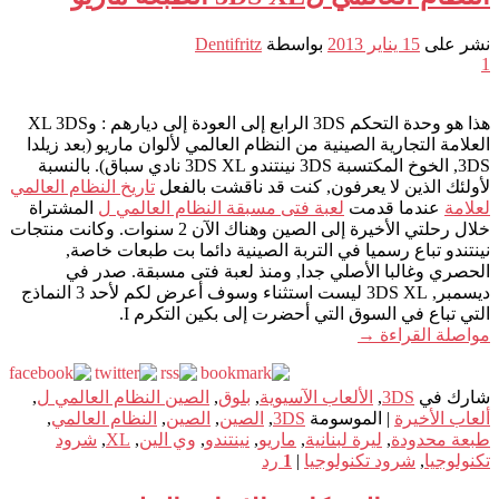
نشر على
15 يناير 2013
بواسطة
Dentifritz
1
هذا هو وحدة التحكم 3DS الرابع إلى العودة إلى ديارهم : وXL 3DS
العلامة التجارية الصينية من النظام العالمي لألوان ماريو (بعد زيلدا
3DS, الخوخ المكتسبة 3DS نينتندو 3DS XL نادي سباق). بالنسبة
لأولئك الذين لا يعرفون, كنت قد ناقشت بالفعل
تاريخ النظام العالمي
لعلامة
عندما قدمت
لعبة فتى مسبقة النظام العالمي ل
المشتراة
خلال رحلتي الأخيرة إلى الصين وهناك الآن 2 سنوات. وكانت منتجات
نينتندو تباع رسميا في التربة الصينية دائما بت طبعات خاصة,
الحصري وغالبا الأصلي جدا, ومنذ لعبة فتى مسبقة. صدر في
ديسمبر, 3DS XL ليست استثناء وسوف أعرض لكم لأحد 3 النماذج
التي تباع في السوق التي أحضرت إلى بكين التكرم I.
مواصلة القراءة
→
شارك في
3DS
,
الألعاب الآسيوية
,
بلوق
,
الصين النظام العالمي ل
,
ألعاب الأخيرة
|
الموسومة
3DS
,
الصين
,
الصين
,
النظام العالمي
,
طبعة محدودة
,
ليرة لبنانية
,
ماريو
,
نينتندو
,
وي الين
,
XL
,
شرود
تكنولوجيا
,
شرود تكنولوجيا
|
1
رد