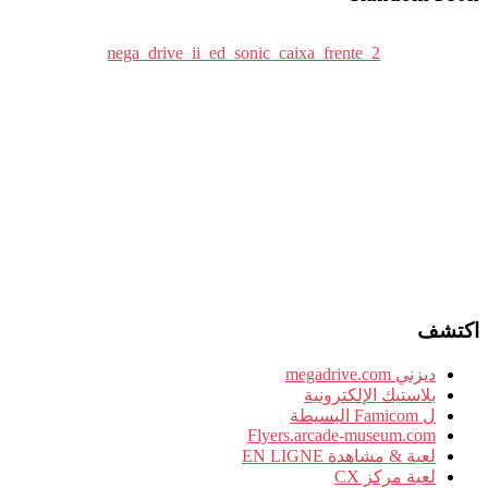
اكتشف
ديزني megadrive.com
بلاستيك الإلكترونية
ل Famicom البسيطة
Flyers.arcade-museum.com
لعبة & مشاهدة EN LIGNE
لعبة مركز CX