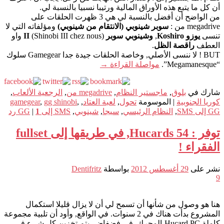
أن كل ما يتبع هذه الأوراق المالية ورتيبا نسبيا بالنسبة لي.
من الواضح أن أفضل بالنسبة لي هي 3 ظهرت الحلقات على
megadrive من :
سوبر شينوبي (الانتقام من شينوبي)
ومؤلفاته التي لا
تنسى
يوزو Koshiro
,
وشينوبي سوبر II
(Shinobi III chez nous) واو
العطف
راقصة الظل
.
BUT ! لا ننسى الأصلي, وخاصة الحلقات جيدة جدا Gamegear سلوك
“Megamanesque”.
مواصلة القراءة
→
شارك في
بلوق
,
ماجستير النظام
,
megadrive من
,
الرجعية الألعاب
,
كوريا الجنوبية
|
الموسومة
تحول
,
لعبة العتاد
,
,
gg shinobi
,
gamegear
GG إلى SMS
,
النظام الرئيسي
,
سيجا
,
شينوبي
,
SMS إلى GG
1
|
رد
توفر : 54 Hucards, في طريقها إلى fullset
الفقراء !
نشر على
29 أغسطس 2012
بواسطة
Dentifritz
9
هنا هو وصول من شأنها أن تسمح لي أن لا يزال قليلا استكمال
المشروع بدأت هناك في 2 سنوات. في الواقع, وأود أن تلبية مجموعة
كاملة Hucard PC-المحرك, في فضفاض. يتم تخزين كل شيء في