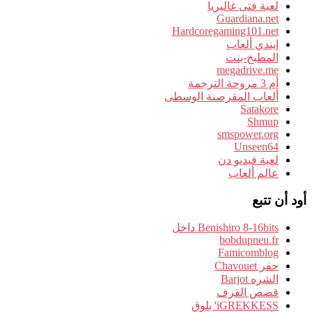
لعبة فتى غاليريا
Guardiana.net
Hardcoregaming101.net
إيندي ألعاب
المطبخ-بنت
megadrive.me
أم 3 مروحة الترجمة
ألعاب المقرصنة الوسطى
Satakore
Shmup
smspower.org
Unseen64
لعبة فيديو دن
عالم ألعاب
أود أن تتبع
Benishiro 8-16bits داخل
bobdupneu.fr
Famicomblog
حفر Chavouet
الشره Barjot
قصص القرف
iGREKKESS' بلوق