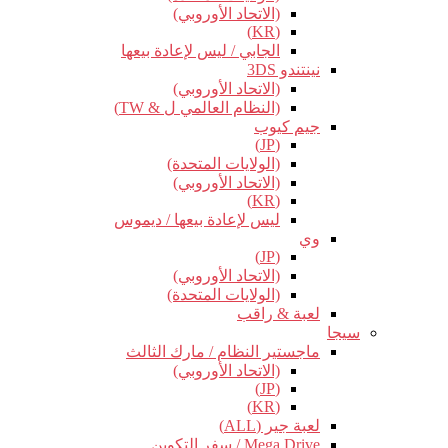
(الاتحاد الأوروبي)
(KR)
الجابي / ليس لإعادة بيعها
نينتندو 3DS
(الاتحاد الأوروبي)
(النظام العالمي ل & TW)
جيم كيوب
(JP)
(الولايات المتحدة)
(الاتحاد الأوروبي)
(KR)
ليس لإعادة بيعها / ديموس
وي
(JP)
(الاتحاد الأوروبي)
(الولايات المتحدة)
لعبة & راقب
سيجا
ماجستير النظام / مارك الثالث
(الاتحاد الأوروبي)
(JP)
(KR)
لعبة جير (ALL)
Mega Drive / سفر التكوين