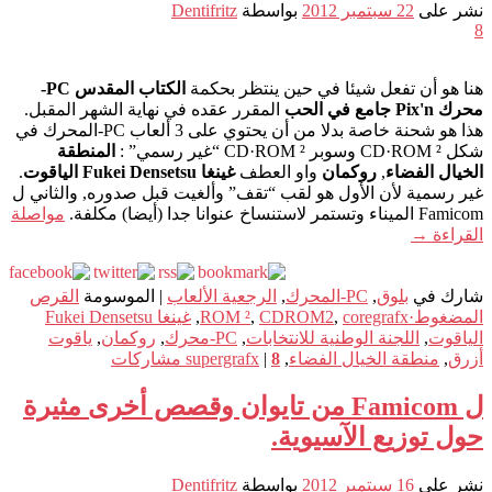
نشر على
22 سبتمبر 2012
بواسطة
Dentifritz
8
هنا هو أن تفعل شيئا في حين ينتظر بحكمة
الكتاب المقدس PC-
محرك Pix'n جامع في الحب
المقرر عقده في نهاية الشهر المقبل.
هذا هو شحنة خاصة بدلا من أن يحتوي على 3 ألعاب PC-المحرك في
شكل CD·ROM ² وسوبر CD·ROM ² “غير رسمي” :
المنطقة
الخيال الفضاء
,
روكمان
واو العطف
غينغا Fukei Densetsu الياقوت
.
غير رسمية لأن الأول هو لقب “تقف” وألغيت قبل صدوره, والثاني ل
Famicom الميناء وتستمر لاستنساخ عنوانا جدا (أيضا) مكلفة.
مواصلة
القراءة
→
شارك في
بلوق
,
PC-المحرك
,
الرجعية الألعاب
|
الموسومة
القرص
المضغوط·ROM ²
coregrafx
,
CDROM2
,
,
غينغا Fukei Densetsu
الياقوت
,
اللجنة الوطنية للانتخابات
,
PC-محرك
,
روكمان
,
ياقوت
أزرق
,
منطقة الخيال الفضاء
,
8
|
supergrafx
مشاركات
ل Famicom من تايوان وقصص أخرى مثيرة
حول توزيع الآسيوية.
نشر على
16 سبتمبر 2012
بواسطة
Dentifritz