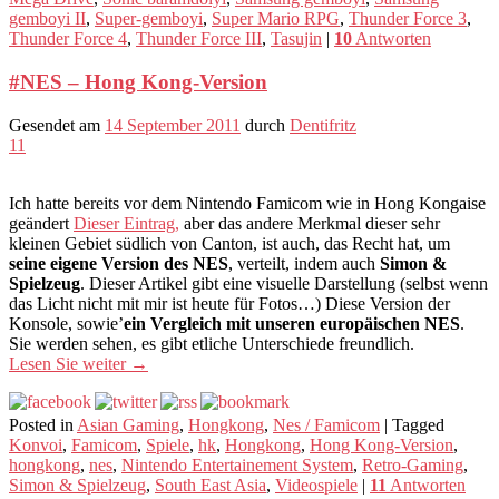
gemboyi II
,
Super-gemboyi
,
Super Mario RPG
,
Thunder Force 3
,
Thunder Force 4
,
Thunder Force III
,
Tasujin
|
10
Antworten
#NES – Hong Kong-Version
Gesendet am
14 September 2011
durch
Dentifritz
11
Ich hatte bereits vor dem Nintendo Famicom wie in Hong Kongaise
geändert
Dieser Eintrag,
aber das andere Merkmal dieser sehr
kleinen Gebiet südlich von Canton, ist auch, das Recht hat, um
seine eigene Version des NES
, verteilt, indem auch
Simon &
Spielzeug
. Dieser Artikel gibt eine visuelle Darstellung (selbst wenn
das Licht nicht mit mir ist heute für Fotos…) Diese Version der
Konsole, sowie’
ein Vergleich mit unseren europäischen NES
.
Sie werden sehen, es gibt etliche Unterschiede freundlich.
Lesen Sie weiter
→
Posted in
Asian Gaming
,
Hongkong
,
Nes / Famicom
|
Tagged
Konvoi
,
Famicom
,
Spiele
,
hk
,
Hongkong
,
Hong Kong-Version
,
hongkong
,
nes
,
Nintendo Entertainement System
,
Retro-Gaming
,
Simon & Spielzeug
,
South East Asia
,
Videospiele
|
11
Antworten