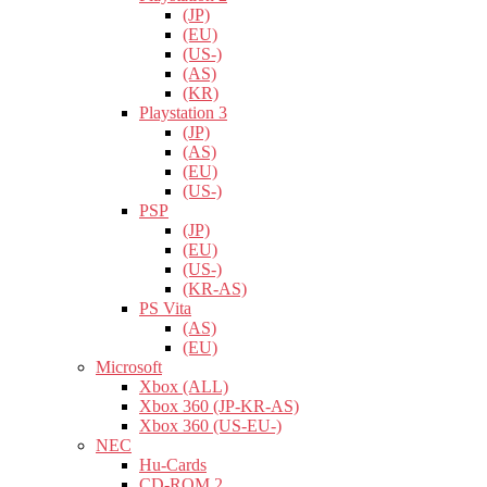
(JP)
(EU)
(US-)
(AS)
(KR)
Playstation 3
(JP)
(AS)
(EU)
(US-)
PSP
(JP)
(EU)
(US-)
(KR-AS)
PS Vita
(AS)
(EU)
Microsoft
Xbox (ALL)
Xbox 360 (JP-KR-AS)
Xbox 360 (US-EU-)
NEC
Hu-Cards
CD-ROM 2