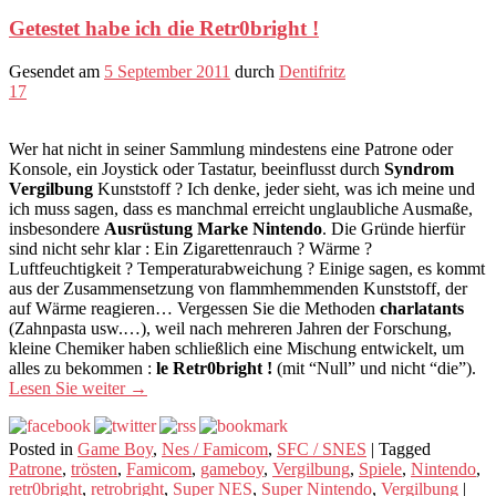
Getestet habe ich die Retr0bright !
Gesendet am
5 September 2011
durch
Dentifritz
17
Wer hat nicht in seiner Sammlung mindestens eine Patrone oder
Konsole, ein Joystick oder Tastatur, beeinflusst durch
Syndrom
Vergilbung
Kunststoff ? Ich denke, jeder sieht, was ich meine und
ich muss sagen, dass es manchmal erreicht unglaubliche Ausmaße,
insbesondere
Ausrüstung Marke Nintendo
. Die Gründe hierfür
sind nicht sehr klar : Ein Zigarettenrauch ? Wärme ?
Luftfeuchtigkeit ? Temperaturabweichung ? Einige sagen, es kommt
aus der Zusammensetzung von flammhemmenden Kunststoff, der
auf Wärme reagieren… Vergessen Sie die Methoden
charlatants
(Zahnpasta usw.…), weil nach mehreren Jahren der Forschung,
kleine Chemiker haben schließlich eine Mischung entwickelt, um
alles zu bekommen :
le Retr0bright !
(mit “Null” und nicht “die”).
Lesen Sie weiter
→
Posted in
Game Boy
,
Nes / Famicom
,
SFC / SNES
|
Tagged
Patrone
,
trösten
,
Famicom
,
gameboy
,
Vergilbung
,
Spiele
,
Nintendo
,
retr0bright
,
retrobright
,
Super NES
,
Super Nintendo
,
Vergilbung
|