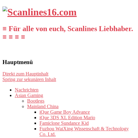
≡ Für alle von euch, Scanlines Liebhaber.
≡ ≡ ≡ ≡
Hauptmenü
Direkt zum Hauptinhalt
Spring zur sekunären Inhalt
Nachrichten
Asian Gaming
Bootlegs
Mainland China
iQue Game Boy Advance
iQue 3DS XL Edition Mario
Famiclone Sundance Kid
Fuzhou WaiXing Wissenschaft & Technology
Co. Ltd.