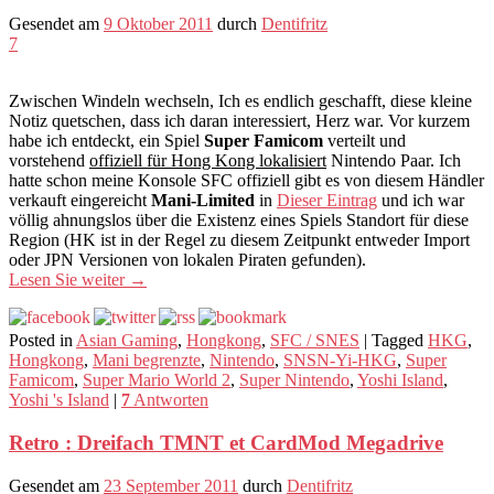
Gesendet am
9 Oktober 2011
durch
Dentifritz
7
Zwischen Windeln wechseln, Ich es endlich geschafft, diese kleine
Notiz quetschen, dass ich daran interessiert, Herz war. Vor kurzem
habe ich entdeckt, ein Spiel
Super Famicom
verteilt und
vorstehend
offiziell für Hong Kong lokalisiert
Nintendo Paar. Ich
hatte schon meine Konsole SFC offiziell gibt es von diesem Händler
verkauft eingereicht
Mani-Limited
in
Dieser Eintrag
und ich war
völlig ahnungslos über die Existenz eines Spiels Standort für diese
Region (HK ist in der Regel zu diesem Zeitpunkt entweder Import
oder JPN Versionen von lokalen Piraten gefunden).
Lesen Sie weiter
→
Posted in
Asian Gaming
,
Hongkong
,
SFC / SNES
|
Tagged
HKG
,
Hongkong
,
Mani begrenzte
,
Nintendo
,
SNSN-Yi-HKG
,
Super
Famicom
,
Super Mario World 2
,
Super Nintendo
,
Yoshi Island
,
Yoshi 's Island
|
7
Antworten
Retro : Dreifach TMNT et CardMod Megadrive
Gesendet am
23 September 2011
durch
Dentifritz