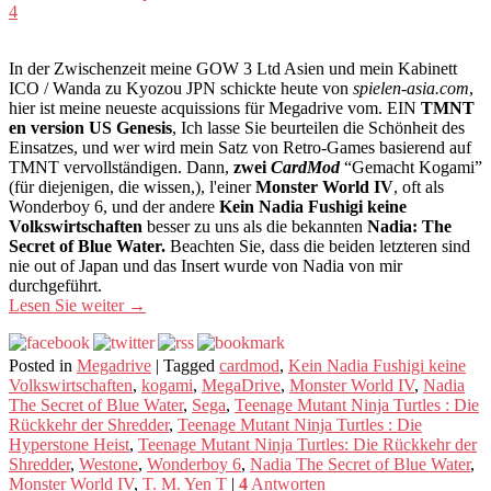
4
In der Zwischenzeit meine GOW 3 Ltd Asien und mein Kabinett
ICO / Wanda zu Kyozou JPN schickte heute von
spielen-asia.com
,
hier ist meine neueste acquissions für Megadrive vom. EIN
TMNT
en version US Genesis
, Ich lasse Sie beurteilen die Schönheit des
Einsatzes, und wer wird mein Satz von Retro-Games basierend auf
TMNT vervollständigen. Dann,
zwei
CardMod
“Gemacht Kogami”
(für diejenigen, die wissen,), l'einer
Monster World IV
, oft als
Wonderboy 6, und der andere
Kein Nadia Fushigi keine
Volkswirtschaften
besser zu uns als die bekannten
Nadia: The
Secret of Blue Water.
Beachten Sie, dass die beiden letzteren sind
nie out of Japan und das Insert wurde von Nadia von mir
durchgeführt.
Lesen Sie weiter
→
Posted in
Megadrive
|
Tagged
cardmod
,
Kein Nadia Fushigi keine
Volkswirtschaften
,
kogami
,
MegaDrive
,
Monster World IV
,
Nadia
The Secret of Blue Water
,
Sega
,
Teenage Mutant Ninja Turtles : Die
Rückkehr der Shredder
,
Teenage Mutant Ninja Turtles : Die
Hyperstone Heist
,
Teenage Mutant Ninja Turtles: Die Rückkehr der
Shredder
,
Westone
,
Wonderboy 6
,
Nadia The Secret of Blue Water
,
Monster World IV
,
T. M. Yen T
|
4
Antworten