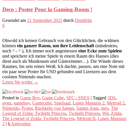
Deco : Poster Pour la Gaming-Room !
Gesendet am
21 September 2011
durch
Dentifritz
6
Obwohl ich keinen Gebrauch von den Glücklichen, die widmen
können
ein ganzer Raum, um ihre Leidenschaft
(mindestens,
noch ^ - ^ ), Ich immer noch angemessen
eine Ecke zum Spielen
und speichere ich meine Spiele in einem Raum des Hauses (dies
dient auch als Musikraum und Gästezimmer…). Die Wände dieses
Raumes, bis sein reines Weiß, Ich dachte, passen, um eine Note mit
ein paar neue Poster für USD gefunden und Lizenzen aus dem
coolsten Nintendo machen.
Lesen Sie weiter
→
Posted in
Game Boy
,
Game Cube
,
SFC / SNES
|
Tagged
3DS
,
avgn
,
gameboy
,
Gamecube
,
Spielsaal
,
Luigis Mansion 2
,
Metroid 2
,
Nintendo
,
Poster
,
Rückkehr von Samus
,
Samus Aran
,
snes
,
The
Legend of Zelda: Twilight Princess
,
Twilight Princess
,
Wii
,
Zelda
,
The Legend of Zelda: Twilight Princess
,
Metroid II
,
Luigis Mansion
2
|
6
Antworten