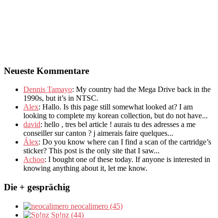
Neueste Kommentare
Dennis Tamayo
:
My country had the Mega Drive back in the
1990s
,
but it’s in NTSC
.
Alex
: Hallo.
Is this page still somewhat looked at
?
I am
looking to complete my korean collection
,
but do not have..
.
david
:
hello
,
tres bel article
!
aurais tu des adresses a me
conseiller sur canton
?
j aimerais faire quelques..
.
Álex
: Do you know where can I find a scan of the cartridge’s
sticker? This post is the only site that I saw...
Achoo
: I bought one of these today. If anyone is interested in
knowing anything about it, let me know.
Die + gesprächig
neocalimero (45)
Sp!nz (44)