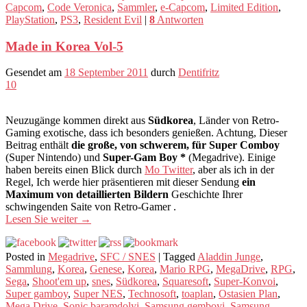
Capcom
,
Code Veronica
,
Sammler
,
e-Capcom
,
Limited Edition
,
PlayStation
,
PS3
,
Resident Evil
|
8
Antworten
Made in Korea Vol-5
Gesendet am
18 September 2011
durch
Dentifritz
10
Neuzugänge kommen direkt aus
Südkorea
, Länder von Retro-
Gaming exotische, dass ich besonders genießen. Achtung, Dieser
Beitrag enthält
die große, von schwerem, für Super Comboy
(Super Nintendo) und
Super-Gam Boy *
(Megadrive). Einige
haben bereits einen Blick durch
Mo Twitter
, aber als ich in der
Regel, Ich werde hier präsentieren mit dieser Sendung
ein
Maximum von detaillierten Bildern
Geschichte Ihrer
schwingenden Saite von Retro-Gamer .
Lesen Sie weiter
→
Posted in
Megadrive
,
SFC / SNES
|
Tagged
Aladdin Junge
,
Sammlung
,
Korea
,
Genese
,
Korea
,
Mario RPG
,
MegaDrive
,
RPG
,
Sega
,
Shoot'em up
,
snes
,
Südkorea
,
Squaresoft
,
Super-Konvoi
,
Super gamboy
,
Super NES
,
Technosoft
,
toaplan
,
Ostasien Plan
,
Mega Drive
,
Sonic baramdolyi
,
Samsung gemboyi
,
Samsung