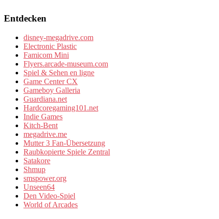
Entdecken
disney-megadrive.com
Electronic Plastic
Famicom Mini
Flyers.arcade-museum.com
Spiel & Sehen en ligne
Game Center CX
Gameboy Galleria
Guardiana.net
Hardcoregaming101.net
Indie Games
Kitch-Bent
megadrive.me
Mutter 3 Fan-Übersetzung
Raubkopierte Spiele Zentral
Satakore
Shmup
smspower.org
Unseen64
Den Video-Spiel
World of Arcades