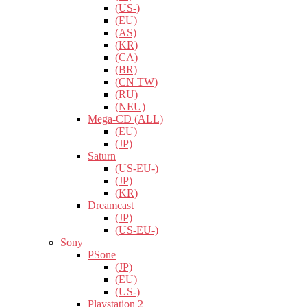
(US-)
(EU)
(AS)
(KR)
(CA)
(BR)
(CN TW)
(RU)
(NEU)
Mega-CD (ALL)
(EU)
(JP)
Saturn
(US-EU-)
(JP)
(KR)
Dreamcast
(JP)
(US-EU-)
Sony
PSone
(JP)
(EU)
(US-)
Playstation 2