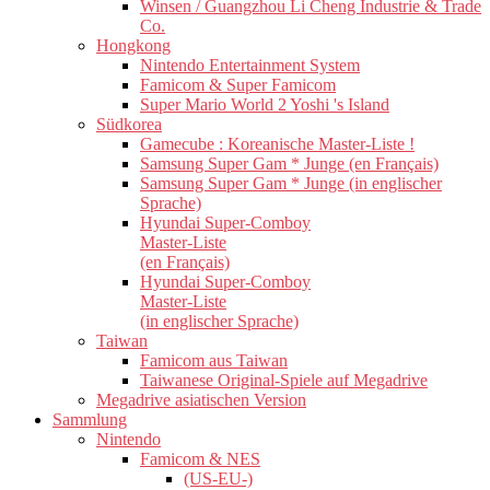
Winsen / Guangzhou Li Cheng Industrie & Trade
Co.
Hongkong
Nintendo Entertainment System
Famicom & Super Famicom
Super Mario World 2 Yoshi 's Island
Südkorea
Gamecube : Koreanische Master-Liste !
Samsung Super Gam * Junge (en Français)
Samsung Super Gam * Junge (in englischer
Sprache)
Hyundai Super-Comboy
Master-Liste
(en Français)
Hyundai Super-Comboy
Master-Liste
(in englischer Sprache)
Taiwan
Famicom aus Taiwan
Taiwanese Original-Spiele auf Megadrive
Megadrive asiatischen Version
Sammlung
Nintendo
Famicom & NES
(US-EU-)