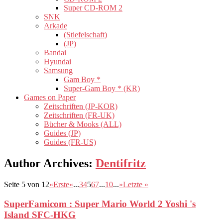
Super CD-ROM 2
SNK
Arkade
(Stiefelschaft)
(JP)
Bandai
Hyundai
Samsung
Gam Boy *
Super-Gam Boy * (KR)
Games on Paper
Zeitschriften (JP-KOR)
Zeitschriften (FR-UK)
Bücher & Mooks (ALL)
Guides (JP)
Guides (FR-US)
Author Archives
:
Dentifritz
Seite 5 von 12
«Erste
«
...
3
4
5
6
7
...
10
...
»
Letzte »
SuperFamicom : Super Mario World 2 Yoshi 's
Island SFC-HKG