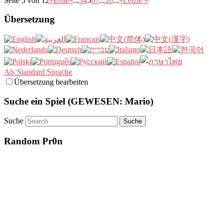
Seite 5 von 12
«Erste
«
...
3
4
5
6
7
...
10
...
»
Letzte »
Übersetzung
Als Standard Sprache
Übersetzung bearbeiten
Suche ein Spiel (GEWESEN: Mario)
Suche
Random Pr0n