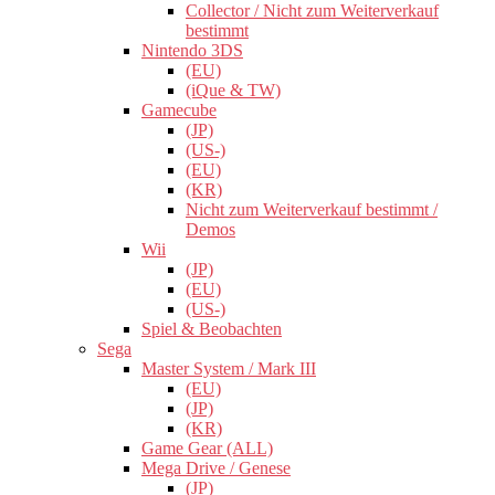
Collector / Nicht zum Weiterverkauf
bestimmt
Nintendo 3DS
(EU)
(iQue & TW)
Gamecube
(JP)
(US-)
(EU)
(KR)
Nicht zum Weiterverkauf bestimmt /
Demos
Wii
(JP)
(EU)
(US-)
Spiel & Beobachten
Sega
Master System / Mark III
(EU)
(JP)
(KR)
Game Gear (ALL)
Mega Drive / Genese
(JP)