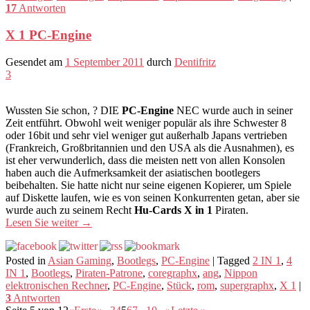
17
Antworten
X 1 PC-Engine
Gesendet am
1 September 2011
durch
Dentifritz
3
Wussten Sie schon, ? DIE
PC-Engine
NEC wurde auch in seiner
Zeit entführt. Obwohl weit weniger populär als ihre Schwester 8
oder 16bit und sehr viel weniger gut außerhalb Japans vertrieben
(Frankreich, Großbritannien und den USA als die Ausnahmen), es
ist eher verwunderlich, dass die meisten nett von allen Konsolen
haben auch die Aufmerksamkeit der asiatischen bootlegers
beibehalten. Sie hatte nicht nur seine eigenen Kopierer, um Spiele
auf Diskette laufen, wie es von seinen Konkurrenten getan, aber sie
wurde auch zu seinem Recht
Hu-Cards X in 1
Piraten.
Lesen Sie weiter
→
Posted in
Asian Gaming
,
Bootlegs
,
PC-Engine
|
Tagged
2 IN 1
,
4
IN 1
,
Bootlegs
,
Piraten-Patrone
,
coregraphx
,
ang
,
Nippon
elektronischen Rechner
,
PC-Engine
,
Stück
,
rom
,
supergraphx
,
X 1
|
3
Antworten