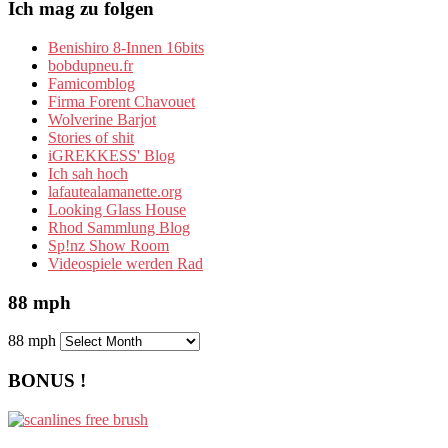
Ich mag zu folgen
Benishiro 8-Innen 16bits
bobdupneu.fr
Famicomblog
Firma Forent Chavouet
Wolverine Barjot
Stories of shit
iGREKKESS' Blog
Ich sah hoch
lafautealamanette.org
Looking Glass House
Rhod Sammlung Blog
Sp!nz Show Room
Videospiele werden Rad
88 mph
88 mph
BONUS !