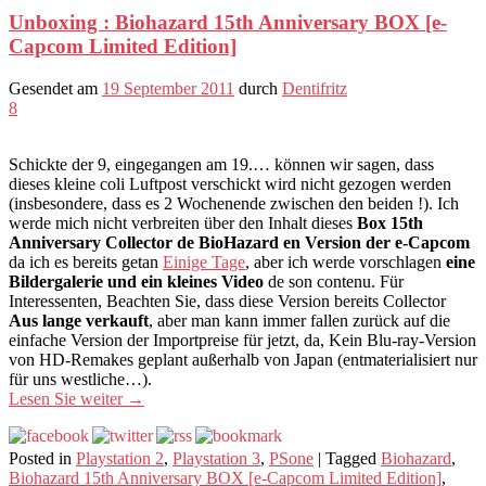
Unboxing : Biohazard 15th Anniversary BOX [e-
Capcom Limited Edition]
Gesendet am
19 September 2011
durch
Dentifritz
8
Schickte der 9, eingegangen am 19.… können wir sagen, dass
dieses kleine coli Luftpost verschickt wird nicht gezogen werden
(insbesondere, dass es 2 Wochenende zwischen den beiden !). Ich
werde mich nicht verbreiten über den Inhalt dieses
Box 15th
Anniversary Collector de BioHazard en Version der e-Capcom
da ich es bereits getan
Einige Tage
, aber ich werde vorschlagen
eine
Bildergalerie und ein kleines Video
de son contenu. Für
Interessenten, Beachten Sie, dass diese Version bereits Collector
Aus lange verkauft
, aber man kann immer fallen zurück auf die
einfache Version der Importpreise für jetzt, da, Kein Blu-ray-Version
von HD-Remakes geplant außerhalb von Japan (entmaterialisiert nur
für uns westliche…).
Lesen Sie weiter
→
Posted in
Playstation 2
,
Playstation 3
,
PSone
|
Tagged
Biohazard
,
Biohazard 15th Anniversary BOX [e-Capcom Limited Edition]
,