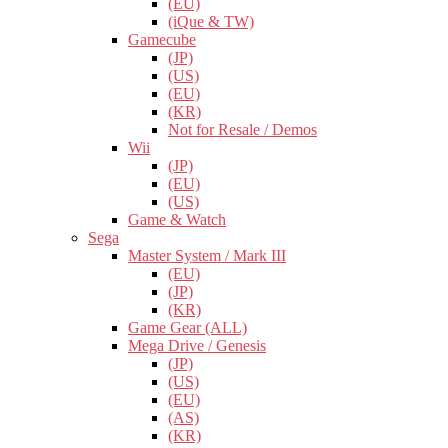
(EU)
(iQue & TW)
Gamecube
(JP)
(US)
(EU)
(KR)
Not for Resale / Demos
Wii
(JP)
(EU)
(US)
Game & Watch
Sega
Master System / Mark III
(EU)
(JP)
(KR)
Game Gear (ALL)
Mega Drive / Genesis
(JP)
(US)
(EU)
(AS)
(KR)