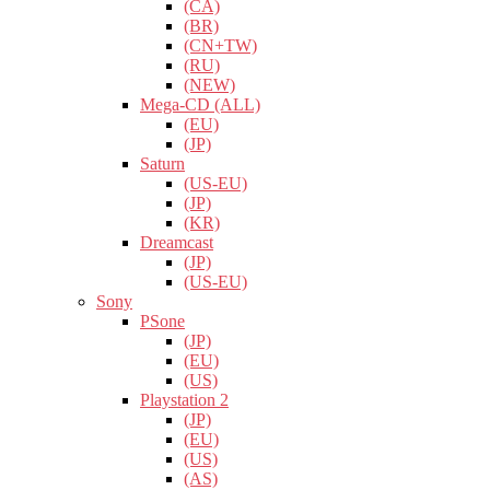
(CA)
(BR)
(CN+TW)
(RU)
(NEW)
Mega-CD (ALL)
(EU)
(JP)
Saturn
(US-EU)
(JP)
(KR)
Dreamcast
(JP)
(US-EU)
Sony
PSone
(JP)
(EU)
(US)
Playstation 2
(JP)
(EU)
(US)
(AS)