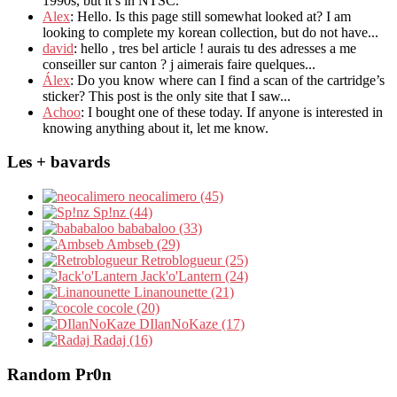
1990s, but it’s in NTSC.
Alex
: Hello. Is this page still somewhat looked at? I am
looking to complete my korean collection, but do not have...
david
: hello , tres bel article ! aurais tu des adresses a me
conseiller sur canton ? j aimerais faire quelques...
Álex
: Do you know where can I find a scan of the cartridge’s
sticker? This post is the only site that I saw...
Achoo
: I bought one of these today. If anyone is interested in
knowing anything about it, let me know.
Les + bavards
neocalimero (45)
Sp!nz (44)
bababaloo (33)
Ambseb (29)
Retroblogueur (25)
Jack'o'Lantern (24)
Linanounette (21)
cocole (20)
DIlanNoKaze (17)
Radaj (16)
Random Pr0n