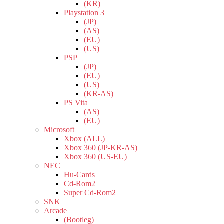
(KR)
Playstation 3
(JP)
(AS)
(EU)
(US)
PSP
(JP)
(EU)
(US)
(KR-AS)
PS Vita
(AS)
(EU)
Microsoft
Xbox (ALL)
Xbox 360 (JP-KR-AS)
Xbox 360 (US-EU)
NEC
Hu-Cards
Cd-Rom2
Super Cd-Rom2
SNK
Arcade
(Bootleg)