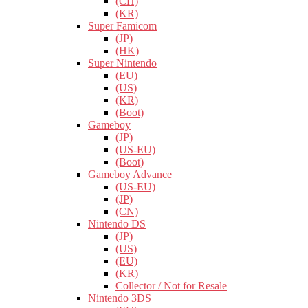
(CH)
(KR)
Super Famicom
(JP)
(HK)
Super Nintendo
(EU)
(US)
(KR)
(Boot)
Gameboy
(JP)
(US-EU)
(Boot)
Gameboy Advance
(US-EU)
(JP)
(CN)
Nintendo DS
(JP)
(US)
(EU)
(KR)
Collector / Not for Resale
Nintendo 3DS