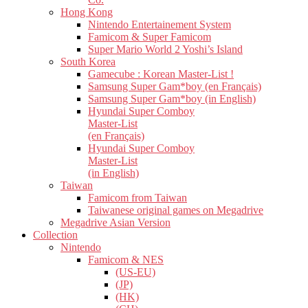
Hong Kong
Nintendo Entertainement System
Famicom & Super Famicom
Super Mario World 2 Yoshi’s Island
South Korea
Gamecube : Korean Master-List !
Samsung Super Gam*boy (en Français)
Samsung Super Gam*boy (in English)
Hyundai Super Comboy
Master-List
(en Français)
Hyundai Super Comboy
Master-List
(in English)
Taiwan
Famicom from Taiwan
Taiwanese original games on Megadrive
Megadrive Asian Version
Collection
Nintendo
Famicom & NES
(US-EU)
(JP)
(HK)