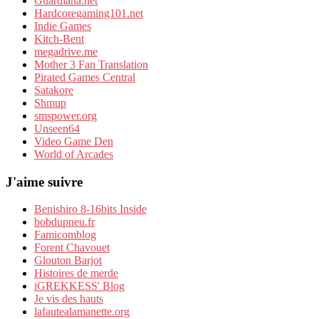
Guardiana.net
Hardcoregaming101.net
Indie Games
Kitch-Bent
megadrive.me
Mother 3 Fan Translation
Pirated Games Central
Satakore
Shmup
smspower.org
Unseen64
Video Game Den
World of Arcades
J'aime suivre
Benishiro 8-16bits Inside
bobdupneu.fr
Famicomblog
Forent Chavouet
Glouton Barjot
Histoires de merde
iGREKKESS' Blog
Je vis des hauts
lafautealamanette.org