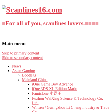
≡For all of you, scanlines lovers.≡≡≡≡
Main menu
Skip to primary content
Skip to secondary content
News
Asian Gaming
Bootlegs
Mainland China
iQue Game Boy Advance
iQue 3DS XL Edition Mario
Famiclone 小霸王
Fuzhou WaiXing Science & Technology Co.
Ltd.
Winsen / Guangzhou Li Cheng Industry & Trade
Co.