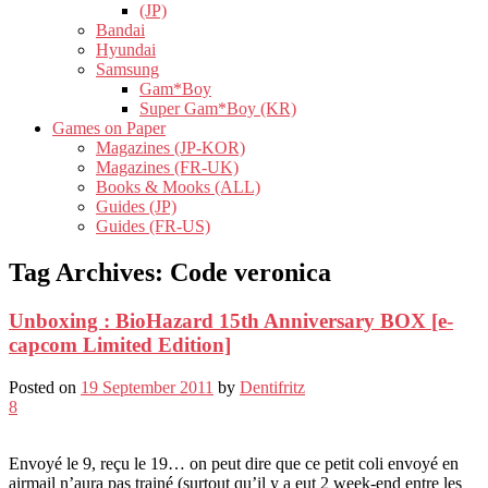
(JP)
Bandai
Hyundai
Samsung
Gam*Boy
Super Gam*Boy (KR)
Games on Paper
Magazines (JP-KOR)
Magazines (FR-UK)
Books & Mooks (ALL)
Guides (JP)
Guides (FR-US)
Tag Archives:
Code veronica
Unboxing : BioHazard 15th Anniversary BOX [e-
capcom Limited Edition]
Posted on
19 September 2011
by
Dentifritz
8
Envoyé le 9, reçu le 19… on peut dire que ce petit coli envoyé en
airmail n’aura pas trainé (surtout qu’il y a eut 2 week-end entre les