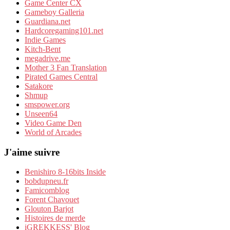
Game Center CX
Gameboy Galleria
Guardiana.net
Hardcoregaming101.net
Indie Games
Kitch-Bent
megadrive.me
Mother 3 Fan Translation
Pirated Games Central
Satakore
Shmup
smspower.org
Unseen64
Video Game Den
World of Arcades
J'aime suivre
Benishiro 8-16bits Inside
bobdupneu.fr
Famicomblog
Forent Chavouet
Glouton Barjot
Histoires de merde
iGREKKESS' Blog