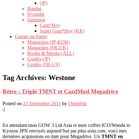
(JP)
Bandai
Hyundai
Samsung
Gam*Boy
Super Gam*Boy (KR)
Games on Paper
Magazines (JP-KOR)
Magazines (FR-UK)
Books & Mooks (ALL)
Guides (JP)
Guides (FR-US)
Tag Archives:
Westone
Rétro : Triplé TMNT et CardMod Megadrive
Posted on
23 September 2011
by
Dentifritz
4
En attendant mon GOW 3 Ltd Asia et mon coffret ICO/Wanda to
Kyozou JPN envoyés aujourd’hui par
play-asia.com
, voici mes
dernières acquissions en date pour Megadrive. Un
TMNT en