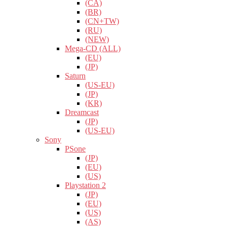
(CA)
(BR)
(CN+TW)
(RU)
(NEW)
Mega-CD (ALL)
(EU)
(JP)
Saturn
(US-EU)
(JP)
(KR)
Dreamcast
(JP)
(US-EU)
Sony
PSone
(JP)
(EU)
(US)
Playstation 2
(JP)
(EU)
(US)
(AS)