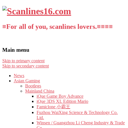
≡For all of you, scanlines lovers.≡≡≡≡
Main menu
Skip to primary content
Skip to secondary content
News
Asian Gaming
Bootlegs
Mainland China
iQue Game Boy Advance
iQue 3DS XL Edition Mario
Famiclone 小霸王
Fuzhou WaiXing Science & Technology Co.
Ltd.
Winsen / Guangzhou Li Cheng Industry & Trade
Co.