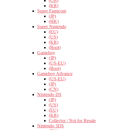
(CH)
(KR)
Super Famicom
(JP)
(HK)
Super Nintendo
(EU)
(US)
(KR)
(Boot)
Gameboy
(JP)
(US-EU)
(Boot)
Gameboy Advance
(US-EU)
(JP)
(CN)
Nintendo DS
(JP)
(US)
(EU)
(KR)
Collector / Not for Resale
Nintendo 3DS