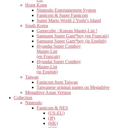
Hong Kong
Nintendo Entertainement System
Famicom & Super Famicom
Super Mario World 2 Yoshi’s Island
South Korea
Gamecube : Korean Master-List !
Samsung Super Gam*boy (en Français)
Samsung Super Gam*boy (in English)
Hyundai Super Comboy
Master-List
(en Français)
Hyundai Super Comboy
Master-List
(in English)
Taiwan
Famicom from Taiwan
Taiwanese original games on Megadrive
Megadrive Asian Version
Collection
Nintendo
Famicom & NES
(US-EU)
(JP)
(HK)