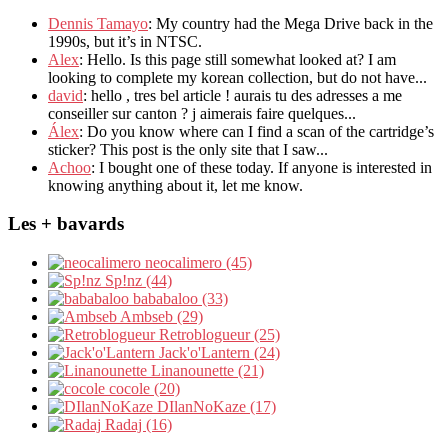
Dennis Tamayo
: My country had the Mega Drive back in the
1990s, but it’s in NTSC.
Alex
: Hello. Is this page still somewhat looked at? I am
looking to complete my korean collection, but do not have...
david
: hello , tres bel article ! aurais tu des adresses a me
conseiller sur canton ? j aimerais faire quelques...
Álex
: Do you know where can I find a scan of the cartridge’s
sticker? This post is the only site that I saw...
Achoo
: I bought one of these today. If anyone is interested in
knowing anything about it, let me know.
Les + bavards
neocalimero (45)
Sp!nz (44)
bababaloo (33)
Ambseb (29)
Retroblogueur (25)
Jack'o'Lantern (24)
Linanounette (21)
cocole (20)
DIlanNoKaze (17)
Radaj (16)