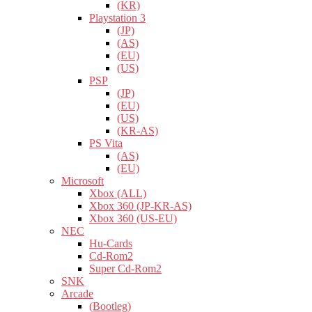
(KR)
Playstation 3
(JP)
(AS)
(EU)
(US)
PSP
(JP)
(EU)
(US)
(KR-AS)
PS Vita
(AS)
(EU)
Microsoft
Xbox (ALL)
Xbox 360 (JP-KR-AS)
Xbox 360 (US-EU)
NEC
Hu-Cards
Cd-Rom2
Super Cd-Rom2
SNK
Arcade
(Bootleg)