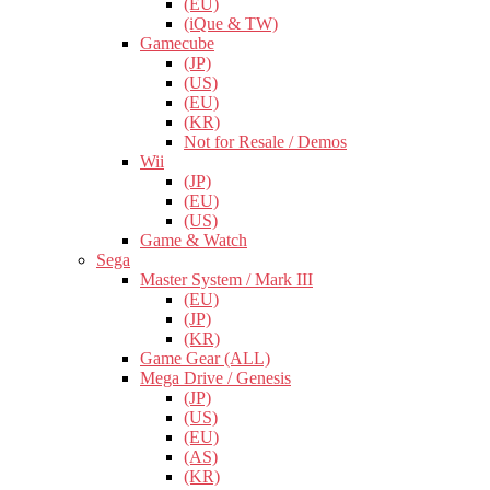
(EU)
(iQue & TW)
Gamecube
(JP)
(US)
(EU)
(KR)
Not for Resale / Demos
Wii
(JP)
(EU)
(US)
Game & Watch
Sega
Master System / Mark III
(EU)
(JP)
(KR)
Game Gear (ALL)
Mega Drive / Genesis
(JP)
(US)
(EU)
(AS)
(KR)