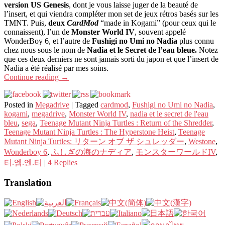
version US Genesis
, dont je vous laisse juger de la beauté de
l’insert, et qui viendra compléter mon set de jeux rétros basés sur les
TMNT. Puis,
deux
CardMod
“made in Kogami” (pour ceux qui le
connaissent), l’un de
Monster World IV
, souvent appelé
WonderBoy 6, et l’autre de
Fushigi no Umi no Nadia
plus connu
chez nous sous le nom de
Nadia et le Secret de l’eau bleue.
Notez
que ces deux derniers ne sont jamais sorti du japon et que l’insert de
Nadia a été réalisé par mes soins.
Continue reading
→
Posted in
Megadrive
|
Tagged
cardmod
,
Fushigi no Umi no Nadia
,
kogami
,
megadrive
,
Monster World IV
,
nadia et le secret de l'eau
bleu
,
sega
,
Teenage Mutant Ninja Turtles : Return of the Shredder
,
Teenage Mutant Ninja Turtles : The Hyperstone Heist
,
Teenage
Mutant Ninja Turtles: リターン オブ ザ シュレッダー
,
Westone
,
Wonderboy 6
,
ふしぎの海のナディア
,
モンスターワールドIV
,
티.엠.엔.티
|
4
Replies
Translation