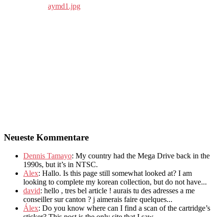
Neueste Kommentare
Dennis Tamayo
:
My country had the Mega Drive back in the
1990s
,
but it’s in NTSC
.
Alex
: Hallo.
Is this page still somewhat looked at
?
I am
looking to complete my korean collection
,
but do not have..
.
david
:
hello
,
tres bel article
!
aurais tu des adresses a me
conseiller sur canton
?
j aimerais faire quelques..
.
Álex
: Do you know where can I find a scan of the cartridge’s
sticker? This post is the only site that I saw...