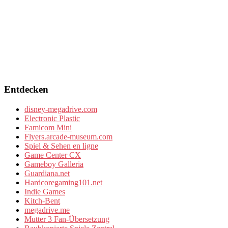
Entdecken
disney-megadrive.com
Electronic Plastic
Famicom Mini
Flyers.arcade-museum.com
Spiel & Sehen en ligne
Game Center CX
Gameboy Galleria
Guardiana.net
Hardcoregaming101.net
Indie Games
Kitch-Bent
megadrive.me
Mutter 3 Fan-Übersetzung