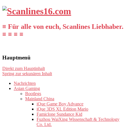
≡ Für alle von euch, Scanlines Liebhaber.
≡ ≡ ≡ ≡
Hauptmenü
Direkt zum Hauptinhalt
Spring zur sekunären Inhalt
Nachrichten
Asian Gaming
Bootlegs
Mainland China
iQue Game Boy Advance
iQue 3DS XL Edition Mario
Famiclone Sundance Kid
Fuzhou WaiXing Wissenschaft & Technology
Co. Ltd.