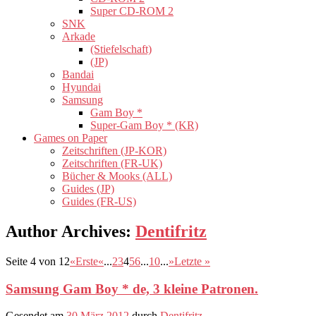
Super CD-ROM 2
SNK
Arkade
(Stiefelschaft)
(JP)
Bandai
Hyundai
Samsung
Gam Boy *
Super-Gam Boy * (KR)
Games on Paper
Zeitschriften (JP-KOR)
Zeitschriften (FR-UK)
Bücher & Mooks (ALL)
Guides (JP)
Guides (FR-US)
Author Archives
:
Dentifritz
Seite 4 von 12
«Erste
«
...
2
3
4
5
6
...
10
...
»
Letzte »
Samsung Gam Boy * de, 3 kleine Patronen.
Gesendet am
30 März 2012
durch
Dentifritz