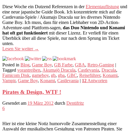
Diese Woche ein Dutzend Referenzen in der
Elementauflistung
und
eine neue japanische Guide Book. Ich konzentrierte mich auf die
Castlevania-Spiele / Akumajo Dracula sur les diverses Nintendo
Game Boy. Ich muss, dass für einen Liebhaber von 2D-Action-
Adventure-und Plattform-sagen,
das Duo Nintendo und Konami
hat oft gut funktioniert
mit dieser Lizenz. Er verließ für einen
Überblick über all diese Spiele, nur nach dem Sprung im Ticket
unten.
Lesen Sie weiter
→
Posted in
Blog
,
Game Boy
,
GB Farbe
,
GBA
,
Retro-Gaming
|
Tagged
vorantreiben
,
Akumajō Dracula
,
Castlevania
,
Dracula
,
Famicom Disk
,
gameboy
,
gb
,
gba
,
GBC
,
Reiseführer
,
Konami
,
Vampir
,
Game Boy
,
Konami
,
Castlevania
|
12
Antworten
Pirates & Design, WTF !
Gesendet am
19 März 2012
durch
Dentifritz
6
Hier ist eine kleine Notiz humorvolle Zusammenstellung einer
Auswahl der musikalischen Gestaltung von Patronen Piraten. Sie