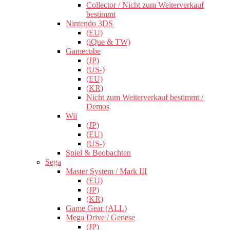
Collector / Nicht zum Weiterverkauf
bestimmt
Nintendo 3DS
(EU)
(iQue & TW)
Gamecube
(JP)
(US-)
(EU)
(KR)
Nicht zum Weiterverkauf bestimmt /
Demos
Wii
(JP)
(EU)
(US-)
Spiel & Beobachten
Sega
Master System / Mark III
(EU)
(JP)
(KR)
Game Gear (ALL)
Mega Drive / Genese
(JP)