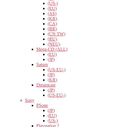
(US-)
(EU)
(AS)
(KR)
(CA)
(BR)
(CN TW)
(RU)
(NEU)
Mega-CD (ALL)
(EU)
(JP)
Saturn
(US-EU-)
(JP)
(KR)
Dreamcast
(JP)
(US-EU-)
Sony
PSone
(JP)
(EU)
(US-)
Playstation 2