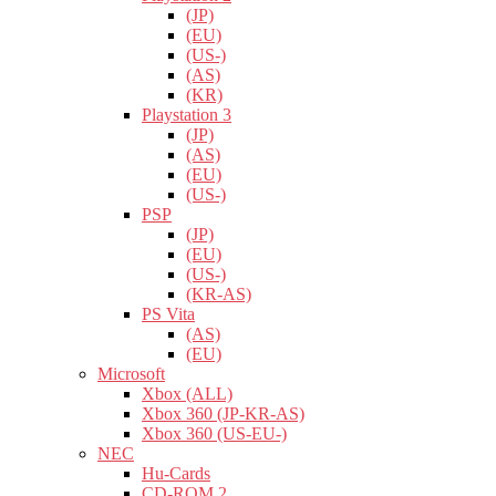
(JP)
(EU)
(US-)
(AS)
(KR)
Playstation 3
(JP)
(AS)
(EU)
(US-)
PSP
(JP)
(EU)
(US-)
(KR-AS)
PS Vita
(AS)
(EU)
Microsoft
Xbox (ALL)
Xbox 360 (JP-KR-AS)
Xbox 360 (US-EU-)
NEC
Hu-Cards
CD-ROM 2