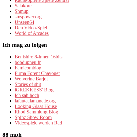
Raubkopierte Spiele Zentral
Satakore
Shmup
smspower.org
Unseen64
Den Video-Spiel
World of Arcades
Ich mag zu folgen
Benishiro 8-Innen 16bits
bobdupneu.fr
Famicomblog
Firma Forent Chavouet
Wolverine Barjot
Stories of shit
iGREKKESS' Blog
Ich sah hoch
lafautealamanette.org
Looking Glass House
Rhod Sammlung Blog
Sp!nz Show Room
Videospiele werden Rad
88 mph