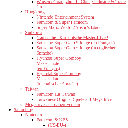
Winsen / Guangzhou Li Cheng Industrie & Trade
Co.
Hongkong
Nintendo Entertainment System
Famicom & Super Famicom
Super Mario World 2 Yoshi 's Island
Südkorea
Gamecube : Koreanische Master-Liste !
Samsung Super Gam * Junge (en Français)
Samsung Super Gam * Junge (in englischer
Sprache)
Hyundai Super-Comboy
Master-Liste
(en Français)
Hyundai Super-Comboy
Master-Liste
(in englischer Sprache)
Taiwan
Famicom aus Taiwan
Taiwanese Original-Spiele auf Megadrive
Megadrive asiatischen Version
Sammlung
Nintendo
Famicom & NES
(US-EU-)