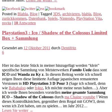
mehrere Jahre.
Lesen Sie weiter
→
Posted in
Blabla
,
Blog
|
Tagged
3DS
,
archivieren
,
blabla
,
Blog
,
zurückkommen
,
Datenbank
,
Spiele
,
Nintendo
,
PlayStation Vita
,
psvita
|
10
Antworten
Playstation3 : Ico / Shadow of the Colossus Limited
Box + Sammlung
Gesendet am
12 Oktober 2011
durch
Dentifritz
6
Hier ist das letzte Stück in meiner hinzugefügt werden “
klein
”
spezifische Sammlung von Meisterwerken
Fumito Ueda
dass sont
ICO
und
Wanda zu Ky z
. In diesem Beitrag werde ich schnell
zeigen Ihnen diese limitierte Auflage japanischen remasterten
Versionen in
HD Playstation 3 D Pour 3
(Sage ich schnell, denn
wie
Bababaloo
oder
fr4nz
, Ich möchte meine neun halten…). Aber
ich werde Ihnen besonders vorstellen
meine gesamte Sammlung
ICO – Shadow of the Colossus
durch
ma Chaine youtube
! Wenn
dieses Kontrollkästchen, gegenüber dem Regal mit GOW3, denn
wenn ich Zeit haben, um zu spielen… im Jahr 2012…
Lesen Sie weiter
→