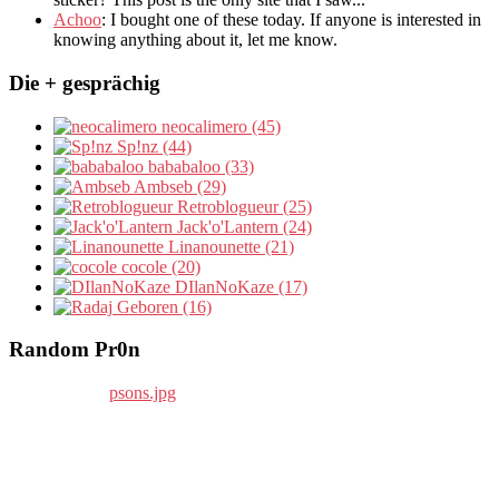
Achoo
: I bought one of these today. If anyone is interested in
knowing anything about it, let me know.
Die + gesprächig
neocalimero (45)
Sp!nz (44)
bababaloo (33)
Ambseb (29)
Retroblogueur (25)
Jack'o'Lantern (24)
Linanounette (21)
cocole (20)
DIlanNoKaze (17)
Geboren (16)
Random Pr0n