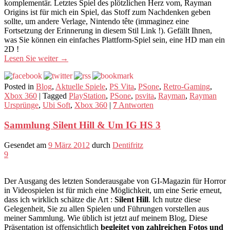
komplementär. Letztes Spiel des plötzlichen Herz vom, Rayman
Origins ist für mich ein Spiel, das Stoff zum Nachdenken geben
sollte, um andere Verlage, Nintendo tête (immaginez eine
Fortsetzung der Erinnerung in diesem Stil Link !). Gefällt Ihnen,
was Sie können ein einfaches Plattform-Spiel sein, eine HD man ein
2D !
Lesen Sie weiter
→
Posted in
Blog
,
Aktuelle Spiele
,
PS Vita
,
PSone
,
Retro-Gaming
,
Xbox 360
|
Tagged
PlayStation
,
PSone
,
psvita
,
Rayman
,
Rayman
Ursprünge
,
Ubi Soft
,
Xbox 360
|
7
Antworten
Sammlung Silent Hill & Um IG HS 3
Gesendet am
9 März 2012
durch
Dentifritz
9
Der Ausgang des letzten Sonderausgabe von GI-Magazin für Horror
in Videospielen ist für mich eine Möglichkeit, um eine Serie erneut,
dass ich wirklich schätze die Art :
Silent Hill
. Ich nutze diese
Gelegenheit, Sie zu allen Spielen und Führungen vorstellen aus
meiner Sammlung. Wie üblich ist jetzt auf meinem Blog, Diese
Präsentation ist offensichtlich
begleitet von zahlreichen Fotos und