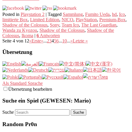
Posted in
Playstation 2
|
Tagged
Sammlung
,
Fumito Ueda
,
hd
,
Ico
,
limitierte Box
,
Limited Edition
,
NICO
,
PlayStation
,
Premium-Box
,
Shadow of the Colossus
,
Sony
,
Team Ico
,
The Last Guardian
,
Wanda zu Kyozou
,
Shadow of the Colossus
,
Shadow of the
Colossus
,
Ikoma
|
6
Antworten
Seite 4 von 12
«Erste
«
...
2
3
4
5
6
...
10
...
»
Letzte »
Übersetzung
Als Standard Sprache
Übersetzung bearbeiten
Suche ein Spiel (GEWESEN: Mario)
Suche
Random Pr0n