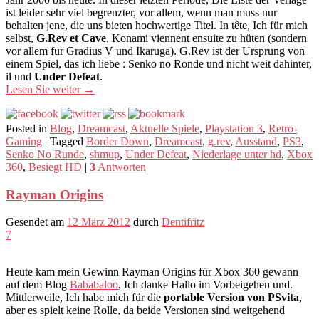
ist leider sehr viel begrenzter, vor allem, wenn man muss nur
behalten jene, die uns bieten hochwertige Titel. In tête, Ich für mich
selbst,
G.Rev et Cave
, Konami viennent ensuite zu hüten (sondern
vor allem für Gradius V und Ikaruga). G.Rev ist der Ursprung von
einem Spiel, das ich liebe : Senko no Ronde und nicht weit dahinter,
il und
Under Defeat
.
Lesen Sie weiter
→
Posted in
Blog
,
Dreamcast
,
Aktuelle Spiele
,
Playstation 3
,
Retro-
Gaming
|
Tagged
Border Down
,
Dreamcast
,
g.rev
,
Ausstand
,
PS3
,
Senko No Runde
,
shmup
,
Under Defeat
,
Niederlage unter hd
,
Xbox
360
,
Besiegt HD
|
3
Antworten
Rayman Origins
Gesendet am
12 März 2012
durch
Dentifritz
7
Heute kam mein Gewinn Rayman Origins für Xbox 360 gewann
auf dem Blog
Bababaloo
, Ich danke Hallo im Vorbeigehen und.
Mittlerweile, Ich habe mich für die
portable Version von PSvita
,
aber es spielt keine Rolle, da beide Versionen sind weitgehend