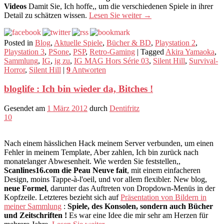
Videos
Damit Sie, Ich hoffe,, um die verschiedenen Spiele in ihrer
Detail zu schätzen wissen.
Lesen Sie weiter
→
Posted in
Blog
,
Aktuelle Spiele
,
Bücher & BD
,
Playstation 2
,
Playstation 3
,
PSone
,
PSP
,
Retro-Gaming
|
Tagged
Akira Yamaoka
,
Sammlung
,
IG
,
ig zu
,
IG MAG Hors Série 03
,
Silent Hill
,
Survival-
Horror
,
Silent Hill
|
9
Antworten
bloglife : Ich bin wieder da, Bitches !
Gesendet am
1 März 2012
durch
Dentifritz
10
Nach einem hässlichen Hack meinem Server verbunden, um einen
Fehler in meinem Template, Aber zahlen, Ich bin zurück nach
monatelanger Abwesenheit. Wie werden Sie feststellen,,
Scanlines16.com die Peau Neuve fait
, mit einem einfacheren
Design, moins Tappe-à-l'oeil, und vor allem flexibler. New blog,
neue Formel
, darunter das Auftreten von Dropdown-Menüs in der
Kopfzeile. Letzteres bezieht sich auf
Präsentation von Bildern in
meiner Sammlung
:
Spiele, des Konsolen, sondern auch Bücher
und Zeitschriften !
Es war eine Idee die mir sehr am Herzen für