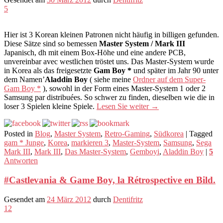
5
Hier ist 3 Korean kleinen Patronen nicht häufig in billigen gefunden.
Diese Sätze sind so bemessen
Master System / Mark III
Japanisch, dh mit einem Box-Höhe und eine andere PCB,
unvereinbar avec westlichen tröstet uns. Das Master-System wurde
in Korea als das freigesetzte
Gam Boy *
und später im Jahr 90 unter
dem Namen’
Aladdin Boy
( siehe meine
Ordner auf dem Super-
Gam Boy *
), sowohl in der Form eines Master-System 1 oder 2
Samsung par distribuées. So schwer zu finden, dieselben wie die in
loser 3 Spielen kleine Spiele.
Lesen Sie weiter
→
Posted in
Blog
,
Master System
,
Retro-Gaming
,
Südkorea
|
Tagged
gam * Junge
,
Korea
,
markieren 3
,
Master-System
,
Samsung
,
Sega
Mark III
,
Mark III
,
Das Master-System
,
Gemboyi
,
Aladdin Boy
|
5
Antworten
#Castlevania & Game Boy, la Rétrospective en Bild.
Gesendet am
24 März 2012
durch
Dentifritz
12