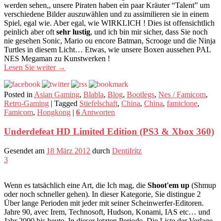
werden sehen,, unsere Piraten haben ein paar Kräuter “Talent” um
verschiedene Bilder auszuwählen und zu assimilieren sie in einem
Spiel, egal wie. Aber egal, wie WIRKLICH ! Dies ist offensichtlich
peinlich aber oft
sehr lustig
, und ich bin mir sicher, dass Sie noch
nie gesehen Sonic, Mario ou encore Batman, Scrooge und die Ninja
Turtles in diesem Licht… Etwas, wie unsere Boxen aussehen PAL
NES Megaman zu Kunstwerken !
Lesen Sie weiter
→
Posted in
Asian Gaming
,
Blabla
,
Blog
,
Bootlegs
,
Nes / Famicom
,
Retro-Gaming
|
Tagged
Stiefelschaft
,
China
,
China
,
famiclone
,
Famicom
,
Hongkong
|
6
Antworten
Underdefeat HD Limited Edition (PS3 & Xbox 360)
Gesendet am
18 März 2012
durch
Dentifritz
3
Wenn es tatsächlich eine Art, die Ich mag, die
Shoot'em up
(Shmup
oder noch schneller gehen). In dieser Kategorie, Sie distingue 2
Über lange Perioden mit jeder mit seiner Scheinwerfer-Editoren.
Jahre 90, avec Irem, Technosoft, Hudson, Konami, IAS etc… und
Jahr 2000 bis heute. In dieser letzten Periode, Die Liste der Verlage