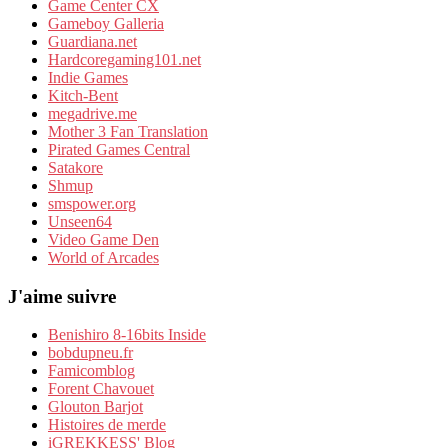
Game Center CX
Gameboy Galleria
Guardiana.net
Hardcoregaming101.net
Indie Games
Kitch-Bent
megadrive.me
Mother 3 Fan Translation
Pirated Games Central
Satakore
Shmup
smspower.org
Unseen64
Video Game Den
World of Arcades
J'aime suivre
Benishiro 8-16bits Inside
bobdupneu.fr
Famicomblog
Forent Chavouet
Glouton Barjot
Histoires de merde
iGREKKESS' Blog