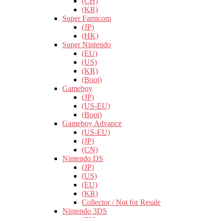
(CH)
(KR)
Super Famicom
(JP)
(HK)
Super Nintendo
(EU)
(US)
(KR)
(Boot)
Gameboy
(JP)
(US-EU)
(Boot)
Gameboy Advance
(US-EU)
(JP)
(CN)
Nintendo DS
(JP)
(US)
(EU)
(KR)
Collector / Not for Resale
Nintendo 3DS