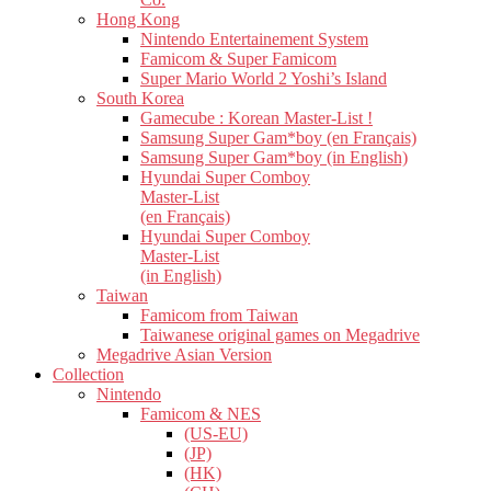
Hong Kong
Nintendo Entertainement System
Famicom & Super Famicom
Super Mario World 2 Yoshi’s Island
South Korea
Gamecube : Korean Master-List !
Samsung Super Gam*boy (en Français)
Samsung Super Gam*boy (in English)
Hyundai Super Comboy
Master-List
(en Français)
Hyundai Super Comboy
Master-List
(in English)
Taiwan
Famicom from Taiwan
Taiwanese original games on Megadrive
Megadrive Asian Version
Collection
Nintendo
Famicom & NES
(US-EU)
(JP)
(HK)