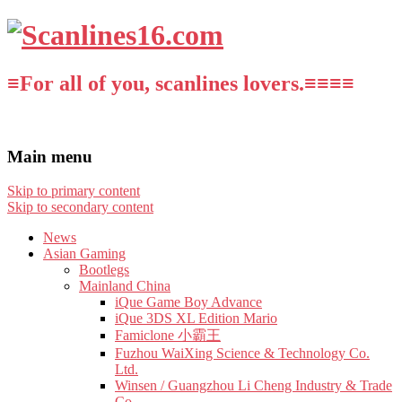
≡For all of you, scanlines lovers.≡≡≡≡
Main menu
Skip to primary content
Skip to secondary content
News
Asian Gaming
Bootlegs
Mainland China
iQue Game Boy Advance
iQue 3DS XL Edition Mario
Famiclone 小霸王
Fuzhou WaiXing Science & Technology Co.
Ltd.
Winsen / Guangzhou Li Cheng Industry & Trade
Co.