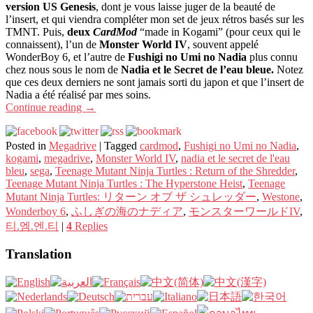
version US Genesis
, dont je vous laisse juger de la beauté de
l’insert, et qui viendra compléter mon set de jeux rétros basés sur les
TMNT. Puis,
deux
CardMod
“made in Kogami” (pour ceux qui le
connaissent), l’un de
Monster World IV
, souvent appelé
WonderBoy 6, et l’autre de
Fushigi no Umi no Nadia
plus connu
chez nous sous le nom de
Nadia et le Secret de l’eau bleue.
Notez
que ces deux derniers ne sont jamais sorti du japon et que l’insert de
Nadia a été réalisé par mes soins.
Continue reading
→
Posted in
Megadrive
|
Tagged
cardmod
,
Fushigi no Umi no Nadia
,
kogami
,
megadrive
,
Monster World IV
,
nadia et le secret de l'eau
bleu
,
sega
,
Teenage Mutant Ninja Turtles : Return of the Shredder
,
Teenage Mutant Ninja Turtles : The Hyperstone Heist
,
Teenage
Mutant Ninja Turtles: リターン オブ ザ シュレッダー
,
Westone
,
Wonderboy 6
,
ふしぎの海のナディア
,
モンスターワールドIV
,
티.엠.엔.티
|
4
Replies
Translation