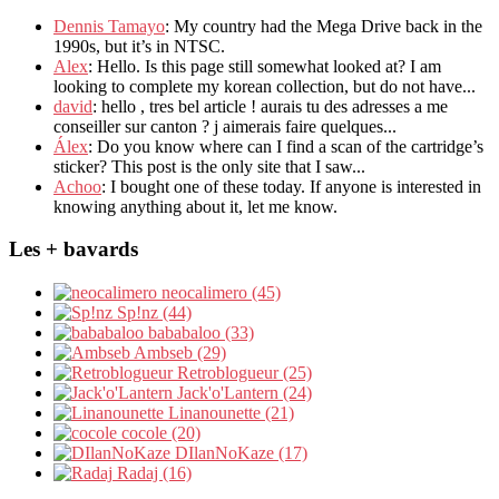
Dennis Tamayo
: My country had the Mega Drive back in the
1990s, but it’s in NTSC.
Alex
: Hello. Is this page still somewhat looked at? I am
looking to complete my korean collection, but do not have...
david
: hello , tres bel article ! aurais tu des adresses a me
conseiller sur canton ? j aimerais faire quelques...
Álex
: Do you know where can I find a scan of the cartridge’s
sticker? This post is the only site that I saw...
Achoo
: I bought one of these today. If anyone is interested in
knowing anything about it, let me know.
Les + bavards
neocalimero (45)
Sp!nz (44)
bababaloo (33)
Ambseb (29)
Retroblogueur (25)
Jack'o'Lantern (24)
Linanounette (21)
cocole (20)
DIlanNoKaze (17)
Radaj (16)