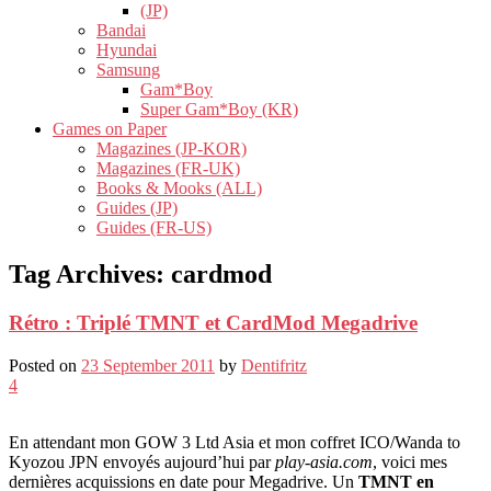
(JP)
Bandai
Hyundai
Samsung
Gam*Boy
Super Gam*Boy (KR)
Games on Paper
Magazines (JP-KOR)
Magazines (FR-UK)
Books & Mooks (ALL)
Guides (JP)
Guides (FR-US)
Tag Archives:
cardmod
Rétro : Triplé TMNT et CardMod Megadrive
Posted on
23 September 2011
by
Dentifritz
4
En attendant mon GOW 3 Ltd Asia et mon coffret ICO/Wanda to
Kyozou JPN envoyés aujourd’hui par
play-asia.com
, voici mes
dernières acquissions en date pour Megadrive. Un
TMNT en