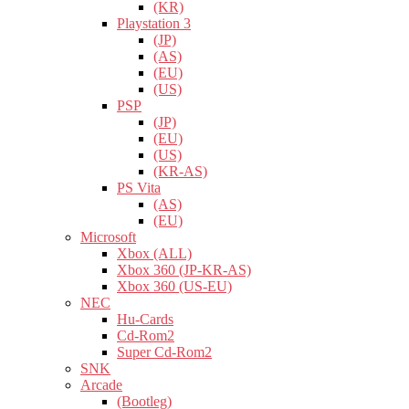
(KR)
Playstation 3
(JP)
(AS)
(EU)
(US)
PSP
(JP)
(EU)
(US)
(KR-AS)
PS Vita
(AS)
(EU)
Microsoft
Xbox (ALL)
Xbox 360 (JP-KR-AS)
Xbox 360 (US-EU)
NEC
Hu-Cards
Cd-Rom2
Super Cd-Rom2
SNK
Arcade
(Bootleg)