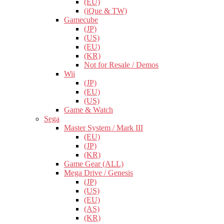
(EU)
(iQue & TW)
Gamecube
(JP)
(US)
(EU)
(KR)
Not for Resale / Demos
Wii
(JP)
(EU)
(US)
Game & Watch
Sega
Master System / Mark III
(EU)
(JP)
(KR)
Game Gear (ALL)
Mega Drive / Genesis
(JP)
(US)
(EU)
(AS)
(KR)