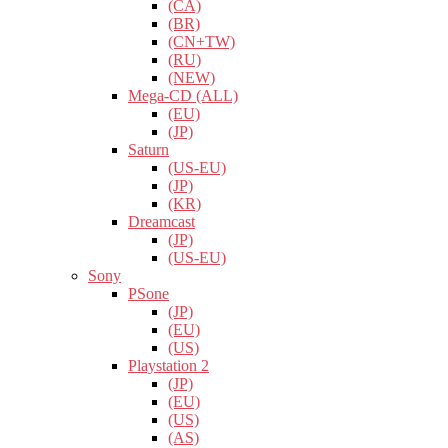
(CA)
(BR)
(CN+TW)
(RU)
(NEW)
Mega-CD (ALL)
(EU)
(JP)
Saturn
(US-EU)
(JP)
(KR)
Dreamcast
(JP)
(US-EU)
Sony
PSone
(JP)
(EU)
(US)
Playstation 2
(JP)
(EU)
(US)
(AS)