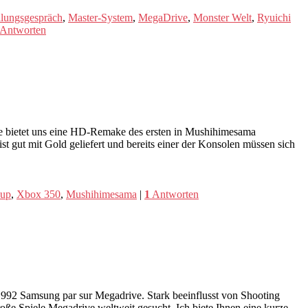
llungsgespräch
,
Master-System
,
MegaDrive
,
Monster Welt
,
Ryuichi
Antworten
ve bietet uns eine HD-Remake des ersten in Mushihimesama
 gut mit Gold geliefert und bereits einer der Konsolen müssen sich
 up
,
Xbox 350
,
Mushihimesama
|
1
Antworten
n 1992 Samsung par sur Megadrive. Stark beeinflusst von Shooting
oße Spiele Megadrive weltweit gesucht. Ich biete Ihnen eine kurze