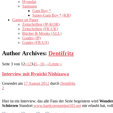
Hyundai
Samsung
Gam Boy *
Super-Gam Boy * (KR)
Games on Paper
Zeitschriften (JP-KOR)
Zeitschriften (FR-UK)
Bücher & Mooks (ALL)
Guides (JP)
Guides (FR-US)
Author Archives
:
Dentifritz
Seite 3 von 12
«
1
2
3
4
5
...
10
...
»
Letzte »
Interview mit Ryuichi Nishizawa
Gesendet am
17 August 2012
durch
Dentifritz
2
Hier ist ein Interview, das alle Fans der Serie begeistern wird
Wonder
Schürzen
Standort
www.hardcoregaming101.net
mir erlaubt hat, vol