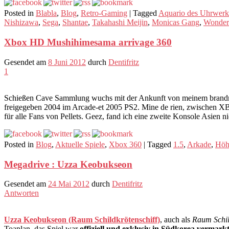
Posted in
Blabla
,
Blog
,
Retro-Gaming
|
Tagged
Aquario des Uhrwerk
Nishizawa
,
Sega
,
Shantae
,
Takahashi Meijin
,
Monicas Gang
,
Wonder
Xbox HD Mushihimesama arrivage 360
Gesendet am
8 Juni 2012
durch
Dentifritz
1
Schießen Cave Sammlung wuchs mit der Ankunft von meinem bran
freigegeben 2004 im Arcade-et 2005 PS2. Mine de rien, zwischen XBLA
für alle Fans von Pellets. Geez, fand ich eine zweite Konsole Asien n
Posted in
Blog
,
Aktuelle Spiele
,
Xbox 360
|
Tagged
1.5
,
Arkade
,
Höh
Megadrive : Uzza Keobukseon
Gesendet am
24 Mai 2012
durch
Dentifritz
Antworten
Uzza Keobukseon (Raum Schildkrötenschiff)
, auch als
Raum Schil
Toaplan, das Spiel war
offiziell und exklusiv in Südkorea vermarkt