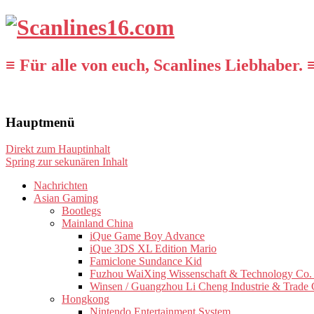
≡ Für alle von euch, Scanlines Liebhaber. 
Hauptmenü
Direkt zum Hauptinhalt
Spring zur sekunären Inhalt
Nachrichten
Asian Gaming
Bootlegs
Mainland China
iQue Game Boy Advance
iQue 3DS XL Edition Mario
Famiclone Sundance Kid
Fuzhou WaiXing Wissenschaft & Technology Co. 
Winsen / Guangzhou Li Cheng Industrie & Trade 
Hongkong
Nintendo Entertainment System