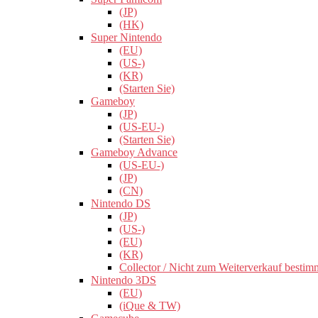
(JP)
(HK)
Super Nintendo
(EU)
(US-)
(KR)
(Starten Sie)
Gameboy
(JP)
(US-EU-)
(Starten Sie)
Gameboy Advance
(US-EU-)
(JP)
(CN)
Nintendo DS
(JP)
(US-)
(EU)
(KR)
Collector / Nicht zum Weiterverkauf bestim
Nintendo 3DS
(EU)
(iQue & TW)