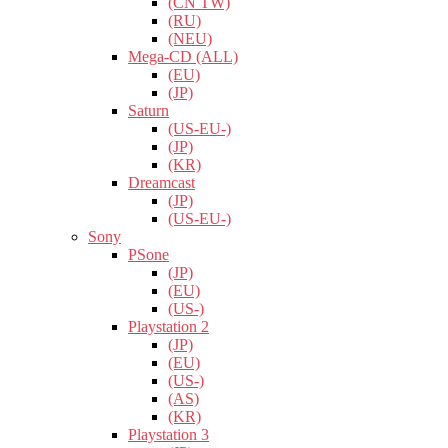
(CN TW)
(RU)
(NEU)
Mega-CD (ALL)
(EU)
(JP)
Saturn
(US-EU-)
(JP)
(KR)
Dreamcast
(JP)
(US-EU-)
Sony
PSone
(JP)
(EU)
(US-)
Playstation 2
(JP)
(EU)
(US-)
(AS)
(KR)
Playstation 3