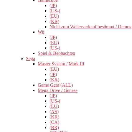
Gamecube
(JP)
(US-)
(EU)
(KR)
Nicht zum Weiterverkauf bestimmt / Demos
Wii
(JP)
(EU)
(US-)
Spiel & Beobachten
Sega
Master System / Mark III
(EU)
(JP)
(KR)
Game Gear (ALL)
Mega Drive / Genese
(JP)
(US-)
(EU)
(AS)
(KR)
(CA)
(BR)