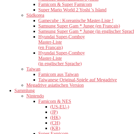
Famicom & Super Famicom
Super Mario World 2 Yoshi 's Island
Südkorea
Gamecube : Koreanische Master-Liste !
Samsung Super Gam * Junge (en Français)
Samsung Super Gam * Junge (in englischer Sprac
Hyundai Super-Comboy
Master-Liste
(en Français)
Hyundai Super-Comboy
Master-Liste
(in englischer Sprache)
Taiwan
Famicom aus Taiwan
Taiwanese Original-Spiele auf Megadrive
Megadrive asiatischen Version
Sammlung
Nintendo
Famicom & NES
(US-EU-)
(JP)
(HK)
(CH)
(KR)
Super Famicom