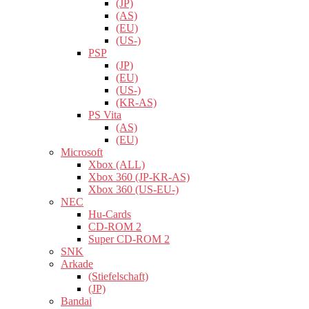
(JP)
(AS)
(EU)
(US-)
PSP
(JP)
(EU)
(US-)
(KR-AS)
PS Vita
(AS)
(EU)
Microsoft
Xbox (ALL)
Xbox 360 (JP-KR-AS)
Xbox 360 (US-EU-)
NEC
Hu-Cards
CD-ROM 2
Super CD-ROM 2
SNK
Arkade
(Stiefelschaft)
(JP)
Bandai