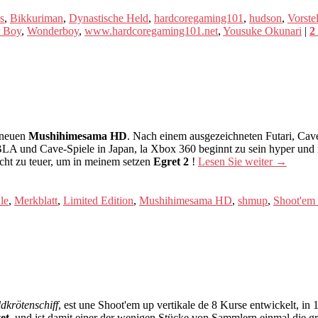
s
,
Bikkuriman
,
Dynastische Held
,
hardcoregaming101
,
hudson
,
Vorste
 Boy
,
Wonderboy
,
www.hardcoregaming101.net
,
Yousuke Okunari
|
2
dneuen
Mushihimesama HD
. Nach einem ausgezeichneten Futari, Ca
 und Cave-Spiele in Japan, la Xbox 360 beginnt zu sein hyper und ist
icht zu teuer, um in meinem setzen
Egret 2
!
Lesen Sie weiter
→
le
,
Merkblatt
,
Limited Edition
,
Mushihimesama HD
,
shmup
,
Shoot'em
dkrötenschiff
, est une Shoot'em up vertikale de 8 Kurse entwickelt, i
et
, und ist damit einer der wenigen Stücke von Sammlern einmal die gr